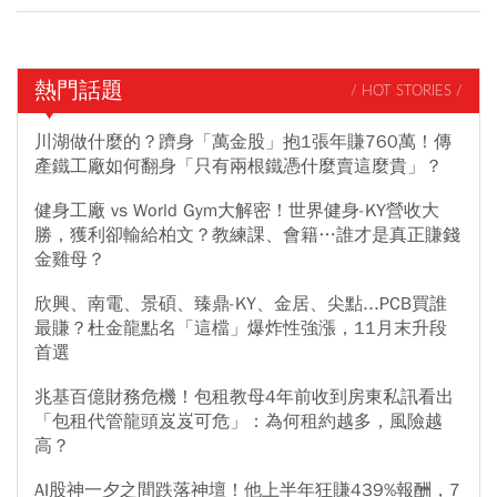
熱門話題
/ HOT STORIES /
川湖做什麼的？躋身「萬金股」抱1張年賺760萬！傳
產鐵工廠如何翻身「只有兩根鐵憑什麼賣這麼貴」？
健身工廠 vs World Gym大解密！世界健身-KY營收大
勝，獲利卻輸給柏文？教練課、會籍…誰才是真正賺錢
金雞母？
欣興、南電、景碩、臻鼎-KY、金居、尖點...PCB買誰
最賺？杜金龍點名「這檔」爆炸性強漲，11月末升段
首選
兆基百億財務危機！包租教母4年前收到房東私訊看出
「包租代管龍頭岌岌可危」：為何租約越多，風險越
高？
AI股神一夕之間跌落神壇！他上半年狂賺439%報酬，7