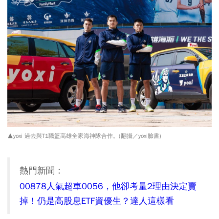
▲yoxi 過去與T1職籃高雄全家海神隊合作。(翻攝／yoxi臉書)
熱門新聞：
00878人氣超車0056，他卻考量2理由決定賣
掉！仍是高股息ETF資優生？達人這樣看