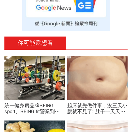
你可能還想看
PR
統一健身房品牌BEING
起床就先做件事，沒三天小
sport、BEING fit營業到這
腹就不見了! 肚子一天天變
天！統一佳佳如何退費、轉
小！
換到健身工廠？20年老字
PR
號為何退出