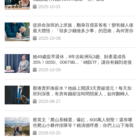
2025-10-01
從拚命加班的上班族，翻身百億富爸爸！變有錢人後
最大體悟：「領多少錢做多少事」的思維，為何害你
變窮？
2025-10-08
她49歲提早退休，8年去歐洲玩3趟、財產還成長
35%！0050、00679B...「8檔ETF」讓你有錢到老後
2025-10-09
厭倦賣肝換薪水？他線上開課3天賣破億元！每天加
班到深夜，有房有錢卻沒時間陪家人，如何翻轉人
生？
2025-08-27
蔡英文「爬山系輔選」爆紅，600萬人朝聖！還有哪
些爬山小夥伴排隊等？賴清德呼應：你們上山下海我
來
2026-03-20