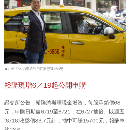
▲LINE TAXI內部統計用戶數已達280萬。
裕隆現增6／19起公開申購
證交所公告，裕隆將辦理現金增資，每股承銷價68
元，申購日期自6/19至6/21，在6/27抽籤。以週五
(6/16)收盤價83.7元計，抽中可賺15700元，報酬率
約23％。