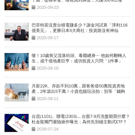
千萬：從聯華食、櫻花買到輝達，大賺500%出場
2025-09-23
巴菲特若沒賣台積電賺多少？謝金河試算「淨利116
億美元」，更勝日本5大商社：投資路沒有神仙
2025-09-17
慘！10歲喪父流落街頭、毒癮纏身… 他如何翻轉人
生，成千億地產巨亨：成功投資人只問「1件事」
2025-09-16
月薪22K、存款不到10萬，跟爸爸借50萬投資房地
產，2年滾出5千萬！小資也能玩法拍：別等「錢夠
了」才開始
2025-09-11
台泥(1101)、聯電(2303)... 台股7-9月洗盤期買什麼？
杜金龍獨門避險操作曝光：為何先別碰主動式ETF？
2026-07-24