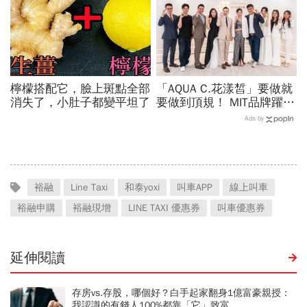
檸檬搭配它，臉上斑點全部
「AQUA C.花漾皙」要做就
消失了，小肚子都變平坦了
要做到頂規！ MIT品牌躍上
世界舞台 以創新研發開創
Ads by
美業生醫新高度
裕融
Line Taxi
和泰yoxi
叫車APP
線上叫車
裕融申購
裕融現增
LINE TAXI 優惠券
叫車優惠券
延伸閱讀
存房vs.存股，哪個好？白手起家翻身1億富豪親授：
我認識的有錢人100%都靠「它」致富