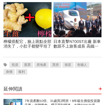
投資
股票
房地產
買房
致富
有錢人
身價
複利
延伸閱讀
7年資產翻10倍、31歲買2間房！8年級生價值投資賺