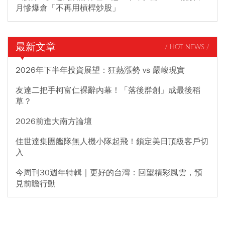
月慘爆倉「不再用槓桿炒股」
最新文章
/ HOT NEWS /
2026年下半年投資展望：狂熱漲勢 vs 嚴峻現實
友達二把手柯富仁裸辭內幕！「落後群創」成最後稻
草？
2026前進大南方論壇
佳世達集團艦隊無人機小隊起飛！鎖定美日頂級客戶切
入
今周刊30週年特輯｜更好的台灣：回望精彩風雲，預
見前瞻行動