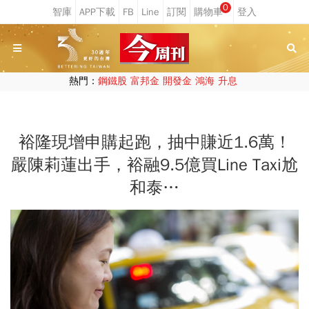
0
熱門：
鋼鐵股
富邦金
開發金
鴻海
升息
裕隆現增申購起跑，抽中賺近1.6萬！
嚴陳莉蓮出手，裕融9.5億買Line Taxi尬
和泰…