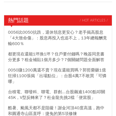
熱門話題
/ HOT ARTICLES /
0056比0050抗跌，退休領息更安心？老手揭高股息
「4大致命傷」：股息再投入也追不上，13年總報酬竟
輸600％
都更現在還能1坪換1坪？住戶要付錢嗎？晚簽同意書
分更多？租金補貼1個月多少？7個關鍵問題全面解答
0050賺1200萬還不賣？現在還能買嗎？郭哲榮砸1億
狂掃1100張揭「出場點位」：台股4萬7不敢買「可憐
哪」
台積電、聯發科、聯電、群創...台股飆逾1400點叩關
45K，V型反轉來了？杜金龍先挑2檔「便當股」
酷暑、颱風天都不是阻礙！謝金河頂40度高溫，跑中
和圓通寺山區直呼：捷兔的第5項修煉