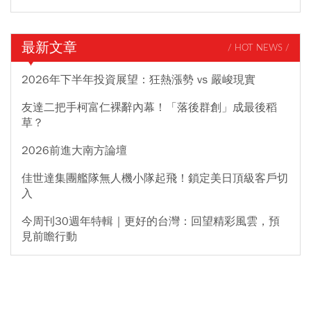
最新文章
/ HOT NEWS /
2026年下半年投資展望：狂熱漲勢 vs 嚴峻現實
友達二把手柯富仁裸辭內幕！「落後群創」成最後稻
草？
2026前進大南方論壇
佳世達集團艦隊無人機小隊起飛！鎖定美日頂級客戶切
入
今周刊30週年特輯｜更好的台灣：回望精彩風雲，預
見前瞻行動