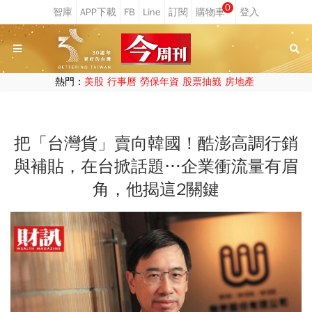
0
熱門：
美股
行事曆
勞保年資
股票抽籤
房地產
把「台灣貨」賣向韓國！酷澎高調行銷
與補貼，在台掀話題…企業衝流量有眉
角，他揭這2關鍵