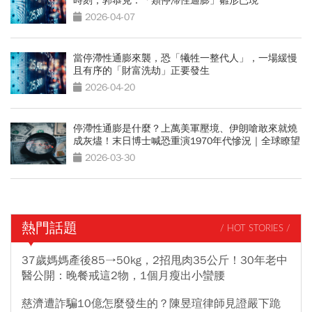
時刻，郭恭克：「類停滯性通膨」雛形已現
2026-04-07
當停滯性通膨來襲，恐「犧牲一整代人」，一場緩慢
且有序的「財富洗劫」正要發生
2026-04-20
停滯性通膨是什麼？上萬美軍壓境、伊朗嗆敢來就燒
成灰燼！末日博士喊恐重演1970年代慘況｜全球瞭望
2026-03-30
熱門話題
/ HOT STORIES /
37歲媽媽產後85→50kg，2招甩肉35公斤！30年老中
醫公開：晚餐戒這2物，1個月瘦出小蠻腰
慈濟遭詐騙10億怎麼發生的？陳昱瑄律師見證嚴下跪