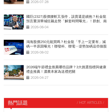
坑」買點
2026-07-28
國巨(2327)股價腰斬又漲停，該賣還是續抱？杜金龍
預言重演華城狂飆走勢「解套時間曝光」！群創、南
亞科也點名
2026-08-04
鴻海股價250元能買嗎？杜金龍「手上一定要有」減
碼一半原因曝光！聯發科、聯電…逆勢加碼這些個股
2026-08-02
2026端午節禮盒推薦哪些品牌？3大挑選指標與健康
禮盒推薦！濃農本家為送禮把關
2026-04-27
熱門話題
/ HOT ARTICLES /