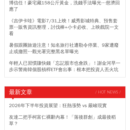
博信任！豪宅藏158公斤黃金，洗錢手法曝光…慈濟回
應了
《吉伊卡哇》電影7/31上映！威秀影城特典、預售套
票…販售資訊整理，討伐棒+小卡必收、上映戲院一文
看
暑假跟團旅遊注意！知名旅行社遭勒令停業、9家遭廢
止或撤照…觀光署完整黑名單曝光
年輕人已習慣賺快錢「忘記股市也會跌」！謝金河早一
步示警南韓個股槓桿ETF會出事：根本把投資人丟火坑
最新文章
/ HOT NEWS /
2026年下半年投資展望：狂熱漲勢 vs 嚴峻現實
友達二把手柯富仁裸辭內幕！「落後群創」成最後稻
草？