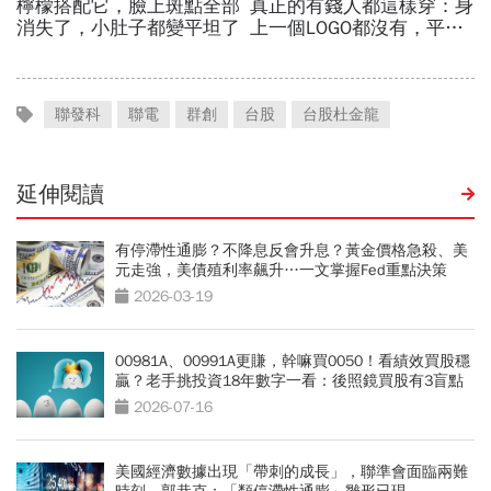
聯發科
聯電
群創
台股
台股杜金龍
延伸閱讀
有停滯性通膨？不降息反會升息？黃金價格急殺、美
元走強，美債殖利率飆升…一文掌握Fed重點決策
2026-03-19
00981A、00991A更賺，幹嘛買0050！看績效買股穩
贏？老手挑投資18年數字一看：後照鏡買股有3盲點
2026-07-16
美國經濟數據出現「帶刺的成長」，聯準會面臨兩難