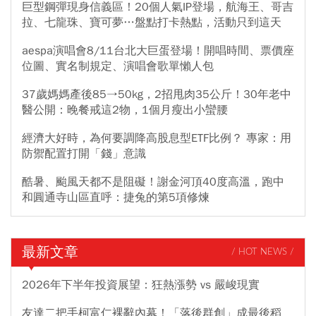
巨型鋼彈現身信義區！20個人氣IP登場，航海王、哥吉
拉、七龍珠、寶可夢…盤點打卡熱點，活動只到這天
aespa演唱會8/11台北大巨蛋登場！開唱時間、票價座
位圖、實名制規定、演唱會歌單懶人包
37歲媽媽產後85→50kg，2招甩肉35公斤！30年老中
醫公開：晚餐戒這2物，1個月瘦出小蠻腰
經濟大好時，為何要調降高股息型ETF比例？ 專家：用
防禦配置打開「錢」意識
酷暑、颱風天都不是阻礙！謝金河頂40度高溫，跑中
和圓通寺山區直呼：捷兔的第5項修煉
最新文章
/ HOT NEWS /
2026年下半年投資展望：狂熱漲勢 vs 嚴峻現實
友達二把手柯富仁裸辭內幕！「落後群創」成最後稻