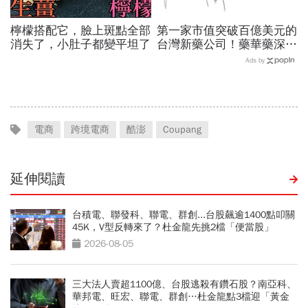
檸檬搭配它，臉上斑點全部
第一家市值突破百億美元的
消失了，小肚子都變平坦了
台灣新藥公司！藥華藥深耕
全球市場，能成為下一個武
Ads by
田製藥？
電商
跨境電商
酷澎
Coupang
延伸閱讀
台積電、聯發科、聯電、群創...台股飆逾1400點叩關
45K，V型反轉來了？杜金龍先挑2檔「便當股」
2026-08-05
三大法人賣超1100億、台股逃殺有鑽石股？南亞科、
華邦電、旺宏、聯電、群創…杜金龍點3檔迎「黃金