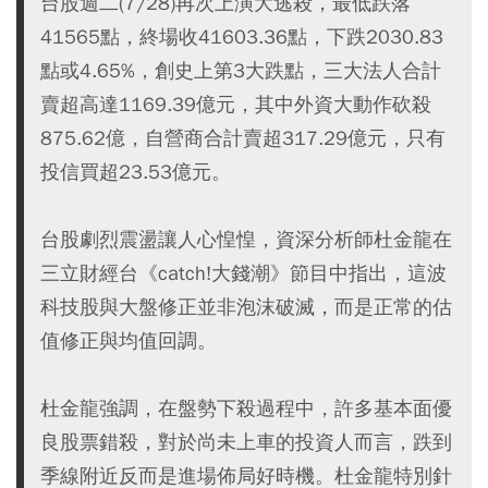
台股週二(7/28)再次上演大逃殺，最低跌落
41565點，終場收41603.36點，下跌2030.83
點或4.65%，創史上第3大跌點，三大法人合計
賣超高達1169.39億元，其中外資大動作砍殺
875.62億，自營商合計賣超317.29億元，只有
投信買超23.53億元。
台股劇烈震盪讓人心惶惶，資深分析師杜金龍在
三立財經台《catch!大錢潮》節目中指出，這波
科技股與大盤修正並非泡沫破滅，而是正常的估
值修正與均值回調。
杜金龍強調，在盤勢下殺過程中，許多基本面優
良股票錯殺，對於尚未上車的投資人而言，跌到
季線附近反而是進場佈局好時機。杜金龍特別針