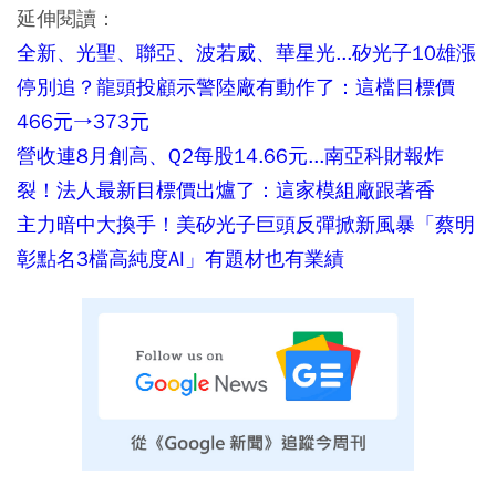
延伸閱讀：
全新、光聖、聯亞、波若威、華星光...矽光子10雄漲
停別追？龍頭投顧示警陸廠有動作了：這檔目標價
466元→373元
營收連8月創高、Q2每股14.66元...南亞科財報炸
裂！法人最新目標價出爐了：這家模組廠跟著香
主力暗中大換手！美矽光子巨頭反彈掀新風暴「蔡明
彰點名3檔高純度AI」有題材也有業績