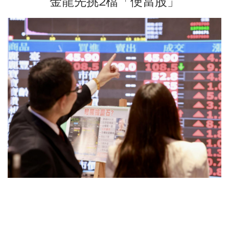
金龍先挑2檔「便當股」