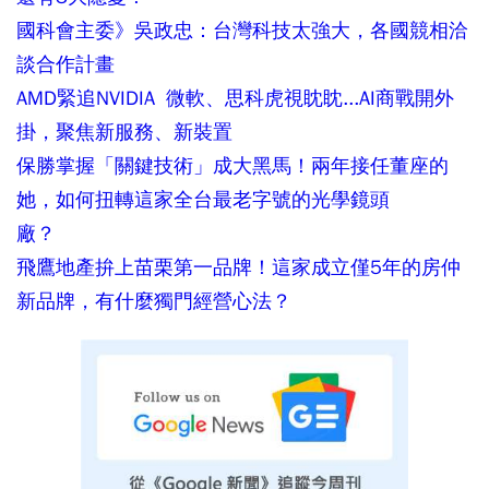
國科會主委》吳政忠：台灣科技太強大，各國競相洽
談合作計畫
AMD緊追NVIDIA 微軟、思科虎視眈眈...AI商戰開外
掛，聚焦新服務、新裝置
保勝掌握「關鍵技術」成大黑馬！兩年接任董座的
她，如何扭轉這家全台最老字號的光學鏡頭
廠？
飛鷹地產拚上苗栗第一品牌！這家成立僅5年的房仲
新品牌，有什麼獨門經營心法？