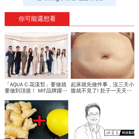
你可能還想看
PR
「AQUA C.花漾皙」要做就
起床就先做件事，沒三天小
要做到頂規！ MIT品牌躍上
腹就不見了! 肚子一天天變
世界舞台 以創新研發開創
小！
美業生醫新高度
PR