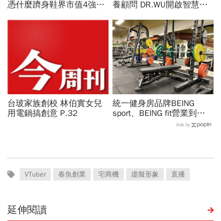
憑什麼躋身鞋界市值4強、
養顧問 DR.WU開啟智慧養
撼動台灣代工廠版圖？ 解
膚新時代
密運動鞋新天王們
台玻家族創校 林伯實女兒
統一健身房品牌BEING
用電鍋搞創意 P.32
sport、BEING fit營業到這
天！統一佳佳如何退費、轉
Ads by
換到健身工廠？20年老字
號為何退出
VTuber
春魚創業
宅商機
虛擬形象
直播
延伸閱讀