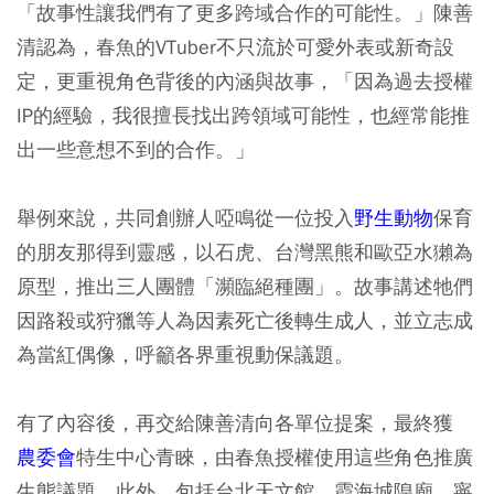
「故事性讓我們有了更多跨域合作的可能性。」陳善
清認為，春魚的VTuber不只流於可愛外表或新奇設
定，更重視角色背後的內涵與故事，「因為過去授權
IP的經驗，我很擅長找出跨領域可能性，也經常能推
出一些意想不到的合作。」
舉例來說，共同創辦人啞鳴從一位投入
野生動物
保育
的朋友那得到靈感，以石虎、台灣黑熊和歐亞水獺為
原型，推出三人團體「瀕臨絕種團」。故事講述牠們
因路殺或狩獵等人為因素死亡後轉生成人，並立志成
為當紅偶像，呼籲各界重視動保議題。
有了內容後，再交給陳善清向各單位提案，最終獲
農委會
特生中心青睞，由春魚授權使用這些角色推廣
生態議題。此外，包括台北天文館、霞海城隍廟、寧