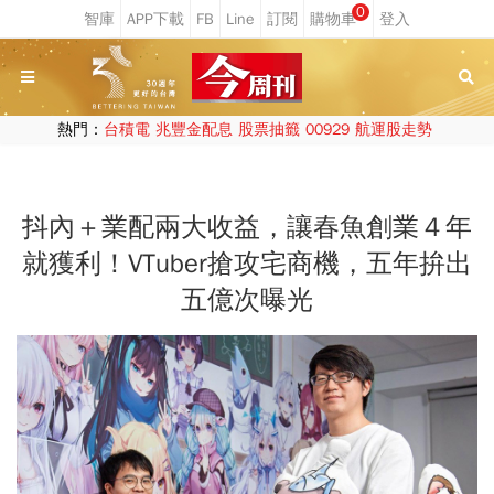
0
熱門：
台積電
兆豐金配息
股票抽籤
00929
航運股走勢
抖內＋業配兩大收益，讓春魚創業４年
就獲利！VTuber搶攻宅商機，五年拚出
五億次曝光