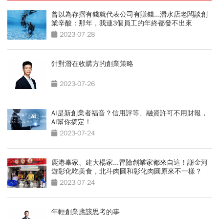
曾以為存摺有錢就代表公司有賺錢...潛水店老闆談創
業辛酸：那年，我連3個員工的年終都發不出來
2023-07-28
針對潛在收購方的創業策略
2023-07-26
AI是新創業者福音？信用評等、融資許可不用財報，
AI幫你搞定！
2023-07-24
鹿港辜家、建大楊家...冒險創業家都來自這！謝金河
遊彰化吃美食，北斗肉圓和彰化肉圓原來不一樣？
2023-07-24
年輕創業應該思考的事