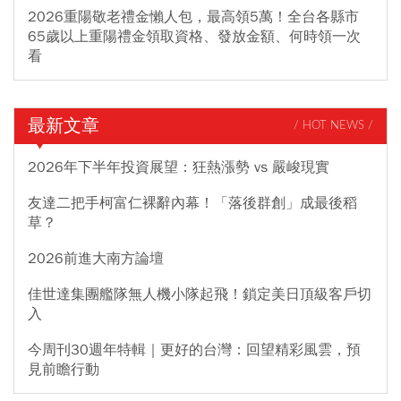
2026重陽敬老禮金懶人包，最高領5萬！全台各縣市
65歲以上重陽禮金領取資格、發放金額、何時領一次
看
最新文章
/ HOT NEWS /
2026年下半年投資展望：狂熱漲勢 vs 嚴峻現實
友達二把手柯富仁裸辭內幕！「落後群創」成最後稻
草？
2026前進大南方論壇
佳世達集團艦隊無人機小隊起飛！鎖定美日頂級客戶切
入
今周刊30週年特輯｜更好的台灣：回望精彩風雲，預
見前瞻行動