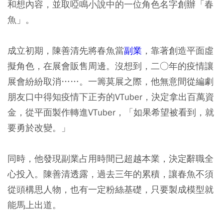
和想內容，並取啞鳴小說中的一位角色名字創辦「春
魚」。
成立初期，陳善清先將春魚當
副業
，靠著創造平面虛
擬角色，在展會販售周邊。沒想到，二○年的疫情讓
展會紛紛取消……。一籌莫展之際，他無意間從編劇
朋友口中得知疫情下正夯的VTuber，決定拿出百萬資
金，從平面製作轉進VTuber，「如果希望被看到，就
要勇於改變。」
同時，他發現副業占用時間已超越本業，決定辭職全
心投入。陳善清透露，過去三年的累積，讓春魚不須
從頭構思人物，也有一定粉絲基礎，只要製成模型就
能馬上出道。