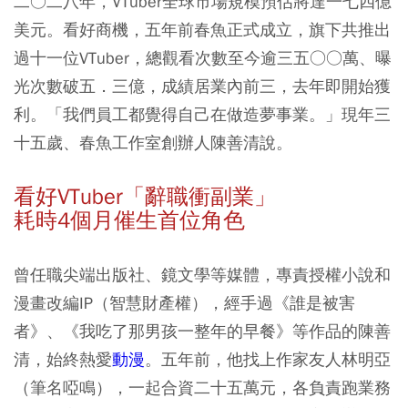
二○二八年，VTuber全球市場規模預估將達一七四億
美元。看好商機，五年前春魚正式成立，旗下共推出
過十一位VTuber，總觀看次數至今逾三五○○萬、曝
光次數破五．三億，成績居業內前三，去年即開始獲
利。「我們員工都覺得自己在做造夢事業。」現年三
十五歲、春魚工作室創辦人陳善清說。
看好VTuber「辭職衝副業」
耗時4個月催生首位角色
曾任職尖端出版社、鏡文學等媒體，專責授權小說和
漫畫改編IP（智慧財產權），經手過《誰是被害
者》、《我吃了那男孩一整年的早餐》等作品的陳善
清，始終熱愛
動漫
。五年前，他找上作家友人林明亞
（筆名啞鳴），一起合資二十五萬元，各負責跑業務