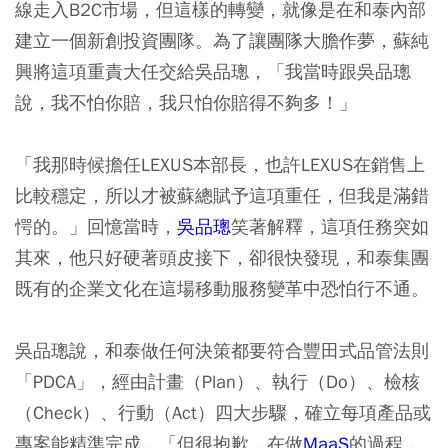
線走入B2C市場，但這樣的轉變，就像是在和泰內部
建立一個新創投資團隊。為了讓團隊大膽作夢，蘇純
興將這項重責大任交給吳品璁，「我當時跟吳品璁
說，我不怕你賠，我只怕你賠得不夠多！」
「我那時候擔任LEXUS本部長，也許LEXUS在銷售上
比較穩定，所以才被蘇總賦予這項重任，但我是滿錯
愕的。」回憶當時，
吳品璁
笑著解釋，這項任務突如
其來，他只好硬著頭皮接下，卻很快發現，和泰集團
既有的企業文化在這場移動服務變革中恐怕行不通。
吳品璁說，和泰做任何決策都要符合豐田式品管法則
「PDCA」，經由計畫（Plan）、執行（Do）、檢核
（Check）、行動（Act）四大步驟，確立每項產品或
專案能精準完成，「但很抱歉，在做
MaaS
的過程，