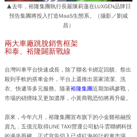
▲去年，裕隆集團執行長嚴陳莉蓮在LUXGEN品牌日
預告集團將投入打造MaaS生態系。
（攝影
／劉咸
昌）
兩大車廠跳脫銷售框架
和泰、裕隆闢新戰線
台灣叫車平台快速成長，除了聯名卡綁定回饋、祭出
殺到手軟的搭車金外，平台上還推出居家清潔、洗
衣、快遞等多元服務。隨著
裕隆集團
近期加碼參戰，
市場的硝煙味又更加濃厚，小黃商戰恐怕將再升級。
原來，今年六月，裕隆集團宣布旗下的小金雞裕融投
資九．五億元取得LINE TAXI營運公司觔斗雲聯網科技
的過半股權，正式宣告切入已成紅海的計程車市場，