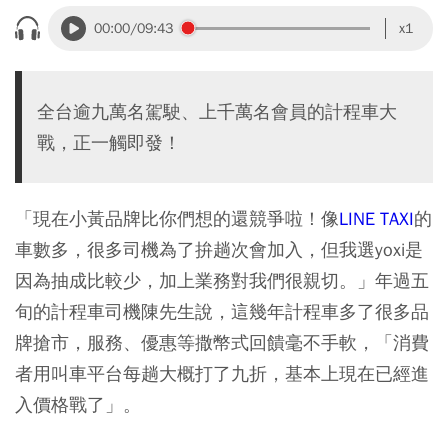
00:00
/09:43
x1
全台逾九萬名駕駛、上千萬名會員的計程車大
戰，正一觸即發！
「現在小黃品牌比你們想的還競爭啦！像
LINE TAXI
的
車數多，很多司機為了拚趟次會加入，但我選yoxi是
因為抽成比較少，加上業務對我們很親切。」年過五
旬的計程車司機陳先生說，這幾年計程車多了很多品
牌搶市，服務、優惠等撒幣式回饋毫不手軟，「消費
者用叫車平台每趟大概打了九折，基本上現在已經進
入價格戰了」。