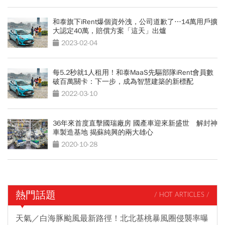
和泰旗下iRent爆個資外洩，公司道歉了…14萬用戶擴
大認定40萬，賠償方案「這天」出爐
2023-02-04
每5.2秒就1人租用！和泰MaaS先驅部隊iRent會員數
破百萬關卡：下一步，成為智慧建築的新標配
2022-03-10
36年來首度直擊國瑞廠房 國產車迎來新盛世 解封神
車製造基地 揭蘇純興的兩大雄心
2020-10-28
熱門話題
/ HOT ARTICLES /
天氣／白海豚颱風最新路徑！北北基桃暴風圈侵襲率曝