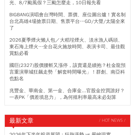
光、8/7颱風假？三颱怎麼走，10日報先看
BIGBANG演唱會台灣時間、票價、座位圖出爐！實名制
台北高雄4場搶票日期、售票平台…GD/大聲/太陽全來
了
2026夏季煙火懶人包／大稻埕煙火、淡水漁人碼頭、
東石海上煙火…全台花火施放時間、表演卡司、最佳觀
賞點必看
國巨(2327)股價腰斬又漲停，該賣還是續抱？杜金龍預
言重演華城狂飆走勢「解套時間曝光」！群創、南亞科
也點名
兆豐金、華南金、第一金、合庫金...官股金控買誰好？
一表PK「價差填息力」，為何殖利率最高未必划算
最新文章
/ HOT NEWS /
2026年下半年投資展望：狂熱漲勢 vs 嚴峻現實