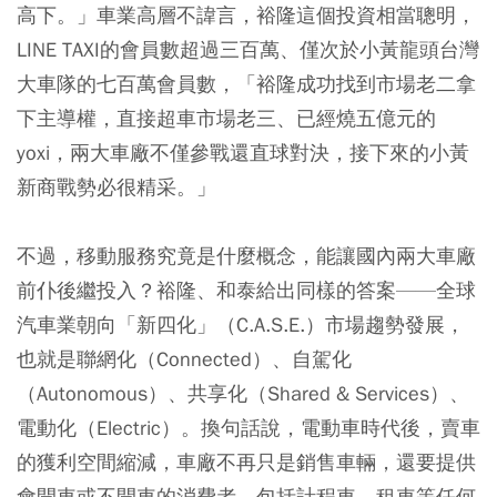
高下。」車業高層不諱言，裕隆這個投資相當聰明，
LINE TAXI的會員數超過三百萬、僅次於小黃龍頭台灣
大車隊的七百萬會員數，「裕隆成功找到市場老二拿
下主導權，直接超車市場老三、已經燒五億元的
yoxi，兩大車廠不僅參戰還直球對決，接下來的小黃
新商戰勢必很精采。」
不過，移動服務究竟是什麼概念，能讓國內兩大車廠
前仆後繼投入？裕隆、和泰給出同樣的答案——全球
汽車業朝向「新四化」（C.A.S.E.）市場趨勢發展，
也就是聯網化（Connected）、自駕化
（Autonomous）、共享化（Shared & Services）、
電動化（Electric）。換句話說，電動車時代後，賣車
的獲利空間縮減，車廠不再只是銷售車輛，還要提供
會開車或不開車的消費者，包括計程車、租車等任何