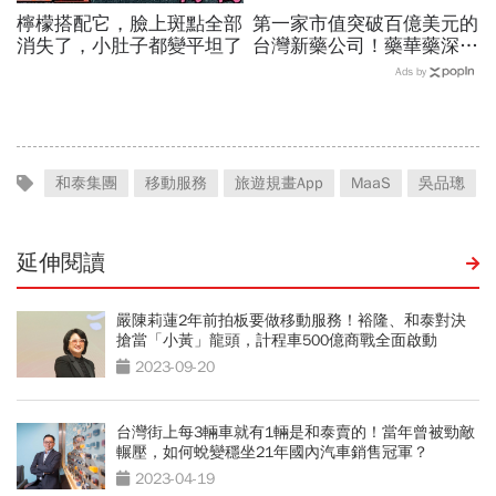
檸檬搭配它，臉上斑點全部
第一家市值突破百億美元的
消失了，小肚子都變平坦了
台灣新藥公司！藥華藥深耕
全球市場，能成為下一個武
Ads by
田製藥？
和泰集團
移動服務
旅遊規畫App
MaaS
吳品璁
延伸閱讀
嚴陳莉蓮2年前拍板要做移動服務！裕隆、和泰對決
搶當「小黃」龍頭，計程車500億商戰全面啟動
2023-09-20
台灣街上每3輛車就有1輛是和泰賣的！當年曾被勁敵
輾壓，如何蛻變穩坐21年國內汽車銷售冠軍？
2023-04-19