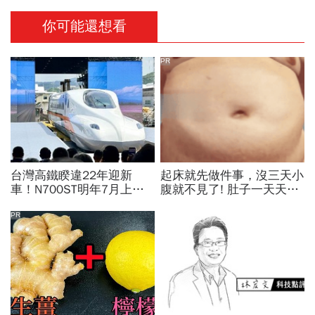
你可能還想看
PR
台灣高鐵睽違22年迎新
起床就先做件事，沒三天小
車！N700ST明年7月上
腹就不見了! 肚子一天天變
線，尖峰運能大增25％...
小！
史哲：台灣動脈再升級
PR