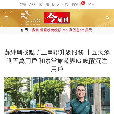
0
熱門：
房價
遺產稅免稅額
fed
高股息etf
美元
蘇純興找點子王串聯升級服務 十五天湧
進五萬用戶 和泰當旅遊界IG 喚醒沉睡
用戶