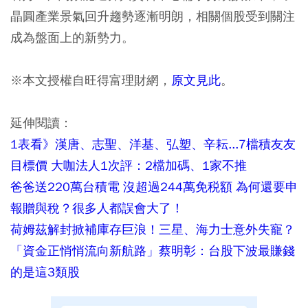
晶圓產業景氣回升趨勢逐漸明朗，相關個股受到關注
成為盤面上的新勢力。
※本文授權自旺得富理財網，
原文見此
。
延伸閱讀：
1表看》漢唐、志聖、洋基、弘塑、辛耘...7檔積友友
目標價 大咖法人1次評：2檔加碼、1家不推
爸爸送220萬台積電 沒超過244萬免税額 為何還要申
報贈與稅？很多人都誤會大了！
荷姆茲解封掀補庫存巨浪！三星、海力士意外失寵？
「資金正悄悄流向新航路」蔡明彰：台股下波最賺錢
的是這3類股