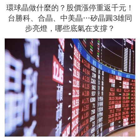
環球晶做什麼的？股價漲停重返千元！
台勝科、合晶、中美晶…矽晶圓3雄同
步亮燈，哪些底氣在支撐？