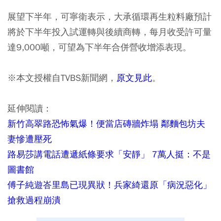
展望下半年，可寧衛表示，大承循環再生粒料廠預計
將於下半年投入試運轉與後續商轉，每月收受許可量
達9,000噸，可望為下半年合併營收增添表現。
※本文授權自TVBS新聞網，
原文見此
。
延伸閱讀：
新竹高翠路恐怖氣爆！便當店磚牆炸塌 鄰麵包坊夫
妻慘遭壓死
路易莎講電話遭遞紙條要求「安靜」 7萬人挺：不是
圖書館
傅子純遊峇里島已現異狀！兵家綺還原「病況惡化」
搶救過程崩潰