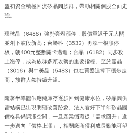
盤初資金積極回流矽晶圓族群，帶動相關個股全面走
強。
環球晶（6488）強勢亮燈漲停，股價重返千元大關
並創下波段新高；台勝科（3532）再添一根漲停
板，朝400元整數關卡邁進；合晶（6182）同步攻
上漲停，成為族群多頭攻勢的重要指標。至於嘉晶
（3016）與中美晶（5483）也在買盤追捧下穩步走
高，族群人氣持續升溫。
隨著半導體供應鏈庫存逐步回到健康水位，矽晶圓供
需結構已出現明顯改善跡象。法人看好下半年矽晶圓
價格具備調漲空間，一旦產業循環從「需求回升」進
一步邁向「價格上漲」，相關廠商獲利成長動能可望