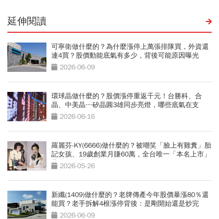
延伸閱讀
可寧衛做什麼的？為什麼漲停上萬張排隊買，外資還
連4買？股價動能底氣有多少，背後可能原因曝光
2026-06-09
環球晶做什麼的？股價漲停重返千元！台勝科、合
晶、中美晶…矽晶圓3雄同步亮燈，哪些底氣在支
撐？
2026-06-16
羅麗芬-KY(6666)做什麼的？被嘲笑「臉上有雞糞」胎
記女孩、19歲創業月賺60萬，全台唯一「本名上市」
背後有洋蔥
2026-05-26
新纖(1409)做什麼的？老牌傳產今年股價暴漲80％還
能買？老手拆解4根漲停背後：是剛開始還是炒完
了？
2026-06-09