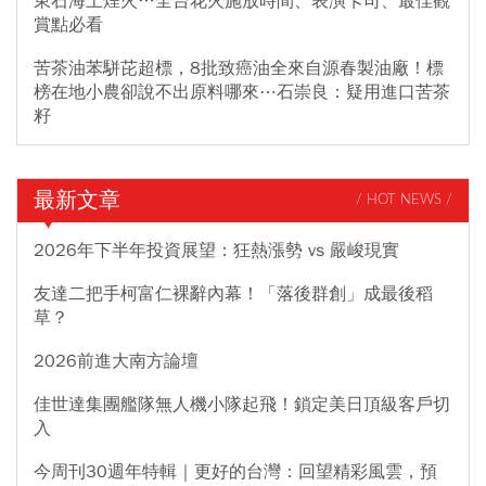
東石海上煙火…全台花火施放時間、表演卡司、最佳觀
賞點必看
苦茶油苯駢芘超標，8批致癌油全來自源春製油廠！標
榜在地小農卻說不出原料哪來⋯石崇良：疑用進口苦茶
籽
最新文章
/ HOT NEWS /
2026年下半年投資展望：狂熱漲勢 vs 嚴峻現實
友達二把手柯富仁裸辭內幕！「落後群創」成最後稻
草？
2026前進大南方論壇
佳世達集團艦隊無人機小隊起飛！鎖定美日頂級客戶切
入
今周刊30週年特輯｜更好的台灣：回望精彩風雲，預