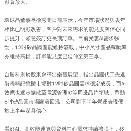
顯著放大。
環球晶董事長徐秀蘭日前表示，今年市場狀況與去年
相比已明顯改善，客戶對未來需求的能見度與信心同
步提升，願意簽訂更長期訂單。目前受惠AI需求強
勁，12吋矽晶圓產能維持滿載，中小尺寸產品稼動率
亦維持高檔，訂單能見度已延伸至第三季。
台勝科則於股東會釋出樂觀展望，指出晶圓代工先進
製程與記憶體市場對12吋矽晶圓需求穩定成長，而AI
效應也逐步擴散至電源管理IC等周邊晶片領域，帶動
8吋矽晶圓市場顯著回溫，公司對下半年營運表現優
於上半年深具信心。
看好AI、高效能運算與資料中心需求持續擴張下，矽