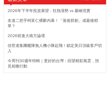
2026年下半年投資展望：狂熱漲勢 vs 嚴峻現實
友達二把手柯富仁裸辭內幕！「落後群創」成最後稻
草？
2026前進大南方論壇
佳世達集團艦隊無人機小隊起飛！鎖定美日頂級客戶切
入
今周刊30週年特輯｜更好的台灣：回望精彩風雲，預
見前瞻行動