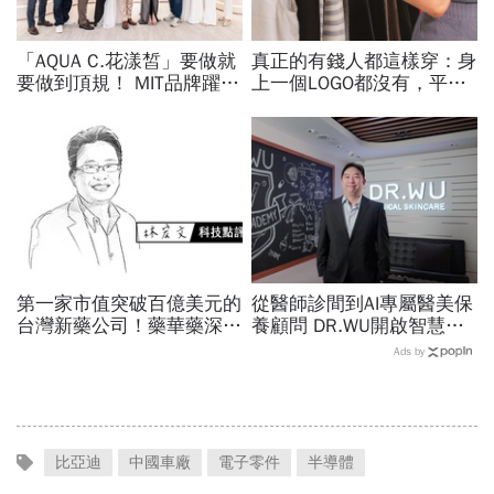
「AQUA C.花漾皙」要做就
真正的有錢人都這樣穿：身
要做到頂規！ MIT品牌躍上
上一個LOGO都沒有，平凡
世界舞台 以創新研發開創
針織衫卻要價3萬元...一窺
美業生醫新高度
頂奢富豪的花錢智慧
第一家市值突破百億美元的
從醫師診間到AI專屬醫美保
台灣新藥公司！藥華藥深耕
養顧問 DR.WU開啟智慧養
全球市場，能成為下一個武
膚新時代
Ads by
田製藥？
比亞迪
中國車廠
電子零件
半導體