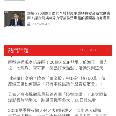
頌勝(7768)做什麼的？鞋材廠華麗轉身變台積電供應
商！謝金河揭AI算力背後強勢崛起的護國群山有哪些
2026-06-01
熱門話題
/ HOT ARTICLES /
巨型鋼彈現身信義區！20個人氣IP登場，航海王、哥吉
拉、七龍珠、寶可夢…盤點打卡熱點，活動只到這天
川湖做什麼的？躋身「萬金股」抱1張年賺760萬！傳
產鐵工廠如何翻身「只有兩根鐵憑什麼賣這麼貴」？
天氣／白海豚颱風最新路徑圖「陸警準備」！豪大雨紫
爆影響時間曝光，颱風假機率多大，10日報先看
2026夏季煙火懶人包／大稻埕煙火、淡水漁人碼頭、