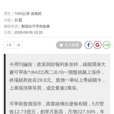
TVBS記者 謝佩穎
台股
翻攝自可寧衛臉書
2026-06-09 15:20
+A
-A
加入收藏
今周刊編按：政策與財報利多加持，綠能環保大
廠可寧衛*(8422)周二(6/9)一開盤就飆上漲停，
終場鎖死收在29.6元、股價一舉站上季線關卡，
上萬張排隊等買，成交量逾2萬張。
可寧衛股價漲停，跟業績傳出捷報有關，5月營
收12.73億元，創單月新高，月增227.59%，年