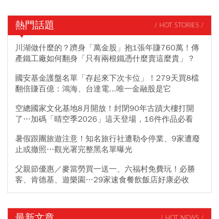
熱門話題
/ HOT STORIES /
川湖做什麼的？躋身「萬金股」抱1張年賺760萬！傳
產鐵工廠如何翻身「只有兩根鐵憑什麼賣這麼貴」？
國安基金護盤名單「存起來下次卡位」！279天買8檔
翻倍賺百億：鴻海、台達電...唯一金融股是它
空總國家文化基地8月開放！封閉90年古蹟大樓打開
了…加碼「晴空季2026」這天登場，16件作品必看
暑假跟團旅遊注意！知名旅行社遭勒令停業、9家遭廢
止或撤照…觀光署完整黑名單曝光
父親節優惠／麥當勞買一送一、六福村免費玩！必勝
客、肯德基、遊樂園…29家速食餐飲飯店好康必收
最新文章
/ HOT NEWS /