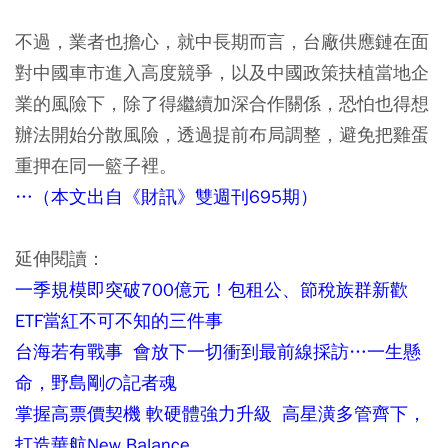
不過，業者也擔心，就中長期而言，台廠供應鏈在面
對中國車市進入高度競爭，以及中國政策扶植當地企
業的風險下，除了得繼續加深合作關係，恐怕也得想
辦法開始分散風險，透過提前布局調整，避免把雞蛋
重押在同一籃子裡。
…（本文出自《財訊》雙週刊695期）
延伸閱讀：
一季規模即突破700億元！包租公、節稅族群新歡
ETF當紅不可不知的三件事
台海若有戰事 會放下一切衝到最前線採訪…一生懸
命，野島剛の記者魂
掌握高票價契機 軟硬體強力升級 高星潢多管齊下，
打造華航New Balance