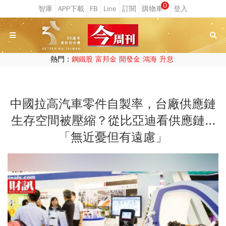
0
熱門：
鋼鐵股
富邦金
開發金
鴻海
升息
中國拉高汽車零件自製率，台廠供應鏈
生存空間被壓縮？從比亞迪看供應鏈...
「無近憂但有遠慮」