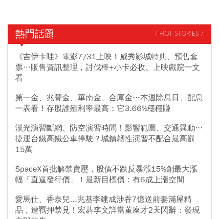
熱門話題
/ HOT STORIES /
《吉伊卡哇》電影7/31上映！威秀影城特典、預售套
票…販售資訊整理，討伐棒+小卡必收、上映戲院一文
看
第一金、兆豐金、華南金、合庫金…本週除息日、配息
一表看！存股誰殖利率最高：它3.66%穩穩賺
漢光演習斷網、防空演習時間！影響範圍、交通異動…
捷運台鐵高鐵公車停駛？城鎮韌性演習不配合最高罰
15萬
SpaceX首批解禁賣壓，股價不跌反暴漲15%創最大漲
幅「直逼發行價」！最新目標價：有6成上漲空間
愛馬仕、香奈兒...兆基李建成涉吞7億送前妻滿屋精
品，遭羈押禁見！宏碁李文詳當董座才2天閃辭：發現