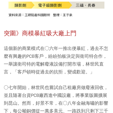
突圍》商模暴紅吸大廠上門
這個新的商業模式在○六年一推出便暴紅，過去不怎
麼有興趣的PCB客戶，紛紛拍板決定與衛司特合作，
一舉讓衛司特的電解廢液設備打開市場，林世民直
言，「客戶頓時從過去的抗拒，變成歡迎。」
○七年開始，林世民也嘗試自己租廠房做廢液回收，
並且隨著台資PCB廠西進中國設廠，將事業版圖擴展
到昆山。然而，好景不常，在○八年金融海嘯的影響
下，每公噸銅價從一萬多美元、一路跌到只剩下三千