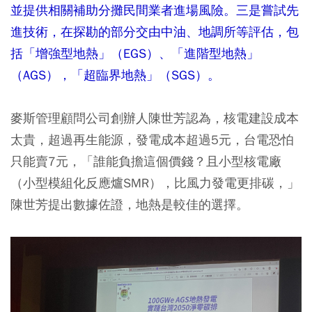
並提供相關補助分攤民間業者進場風險。三是嘗試先
進技術，在探勘的部分交由中油、地調所等評估，包
括「增強型地熱」（EGS）、「進階型地熱」
（AGS），「超臨界地熱」（SGS）。
麥斯管理顧問公司創辦人陳世芳認為，核電建設成本
太貴，超過再生能源，發電成本超過5元，台電恐怕
只能賣7元，「誰能負擔這個價錢？且小型核電廠
（小型模組化反應爐SMR），比風力發電更排碳，」
陳世芳提出數據佐證，地熱是較佳的選擇。