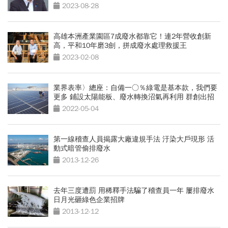
2023-08-28
高雄本洲產業園區7成廢水都靠它！連2年營收創新
高，平和10年磨3劍，拼成廢水處理救援王
2023-02-08
業界表率〉總座：自備一○％綠電是基本款，我們要
更多 鋪設太陽能板、廢水轉換沼氣再利用 群創出招
突圍超前「種綠電」
2022-05-04
第一線稽查人員揭露大廠違規手法 汙染大戶現形 活
動式暗管偷排廢水
2013-12-26
去年三度遭罰 用稀釋手法騙了稽查員一年 屢排廢水
日月光砸綠色企業招牌
2013-12-12