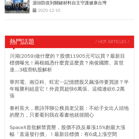
源頭防疫到關鍵材料自主守護健康台灣
2025-12-10
熱門話題
/ HOT ARTICLES /
川湖(2059)做什麼的？股價11905元可以買？最新目
標價曝光！兩根鐵憑什麼賣這麼貴？南俊國際、富世
達...3檔滑軌股解析
華邦電、南亞科、旺宏…記憶體股又飆漲停要買誰？半
年報勝利組是它！外資買超快6萬張、這檔連砍6.2萬
張
眷村長大，蔡詩萍聊公務員老父親：不給子女出人頭地
的壓力，只要看到我在看書他就很開心
SpaceX首批解禁賣壓，股價不跌反暴漲15%創最大漲
幅「直逼發行價」！最新目標價：有6成上漲空間