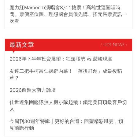
魔力紅Maroon 5演唱會8/11搶票！高雄世運開唱時
間、票價座位圖、理想國會員優先購、拓元售票資訊一
次看
最新文章
/ HOT NEWS /
2026年下半年投資展望：狂熱漲勢 vs 嚴峻現實
友達二把手柯富仁裸辭內幕！「落後群創」成最後稻
草？
2026前進大南方論壇
佳世達集團艦隊無人機小隊起飛！鎖定美日頂級客戶切
入
今周刊30週年特輯｜更好的台灣：回望精彩風雲，預
見前瞻行動