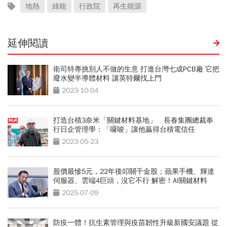
地熱
綠能
行政院
再生能源
延伸閱讀
衛司特專挑別人不做的生意 打進台灣七成PCB廠 它把
廢水變半導體材料 讓英特爾找上門
2023-10-04
打造台積3奈米「關鍵材料基地」 長春集團總裁奉
行日企管理學：「囉唆」讓他贏得台積電信任
2023-05-23
股價最慘5元，22年後叩關千金股；蘋果手機、輝達
伺服器、雲端4巨頭，沒它不行 解密！AI關鍵材料
CCL之王 台光電鐵血掌門
2025-07-09
防疫一體！抗生素管理與疫苗韌性升級新國安議題 從