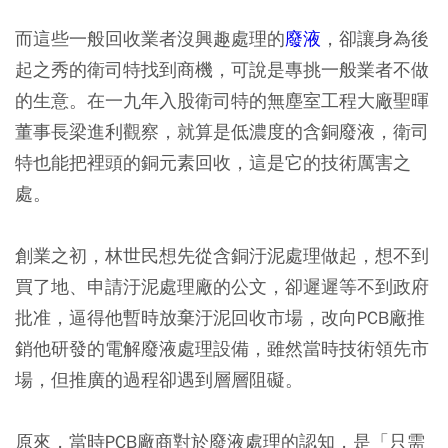
而這些一般回收業者沒興趣處理的
廢液
，卻讓身為後
起之秀的衛司特找到商機，可說是專挑一般業者不做
的生意。在一九年入股衛司特的無塵室工程大廠聖暉
董事長梁進利觀察，就算是低濃度的含銅廢液，衛司
特也能把裡頭的銅元素回收，這是它的技術厲害之
處。
創業之初，林世民想先從含銅汙泥處理做起，想不到
買了地、申請汙泥處理廠的公文，卻遲遲等不到政府
批准，逼得他暫時放棄汙泥回收市場，改向PCB廠推
銷他研發的電解廢液處理設備，雖然當時技術領先市
場，但推廣的過程卻遇到層層阻礙。
原來，當時PCB廠商對於廢液處理的認知，是「只需