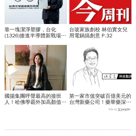
靠一塊潔淨塑膠，台化
台玻家族創校 林伯實女兒
(1326)搶進半導體新戰場！
用電鍋搞創意 P.32
石化巨頭為何捨千億營收，
瞄準晶圓盒商機？
國揚集團呼聲最高的接班
第一家市值突破百億美元的
人！哈佛學霸外加高顏值
台灣新藥公司！藥華藥深耕
侯西峰能否交棒成功？
全球市場，能成為下一個武
Ads by
田製藥？