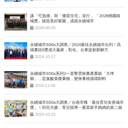
讓「可負擔」與「優質住宅」並行， 「2026桃園鑄
城獎」鑄造美好家園，成就永續城市
2026-06-05
永續城市SDGs大調查／2024最佳永續城市出列！高
雄囊括6獎成大贏家，彰化、台東提創新解方
2024-10-17
永續城市SDGs系列2一直擊雲林農產重鎮「大埤
鄉」，惡臭酸菜廢棄物，變身養殖循環飼料
2025-11-06
永續城市SDGs大調查／台南市獲「最佳育兒友善城市
獎」！到宅月嫂、育兒指導⋯要當新手媽媽的第二個
娘家
2025-10-22