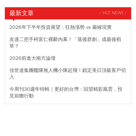
最新文章
/ HOT NEWS /
2026年下半年投資展望：狂熱漲勢 vs 嚴峻現實
友達二把手柯富仁裸辭內幕！「落後群創」成最後稻
草？
2026前進大南方論壇
佳世達集團艦隊無人機小隊起飛！鎖定美日頂級客戶切
入
今周刊30週年特輯｜更好的台灣：回望精彩風雲，預
見前瞻行動