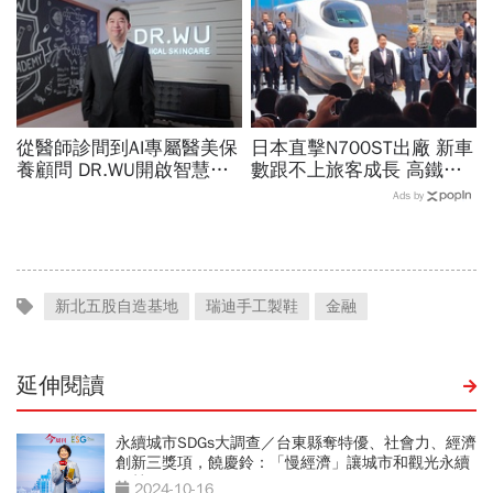
從醫師診間到AI專屬醫美保
日本直擊N700ST出廠 新車
養顧問 DR.WU開啟智慧養
數跟不上旅客成長 高鐵遇3
膚新時代
大挑戰 專家籲合理調整票
Ads by
價
新北五股自造基地
瑞迪手工製鞋
金融
延伸閱讀
永續城市SDGs大調查／台東縣奪特優、社會力、經濟
創新三獎項，饒慶鈴：「慢經濟」讓城市和觀光永續
經營
2024-10-16