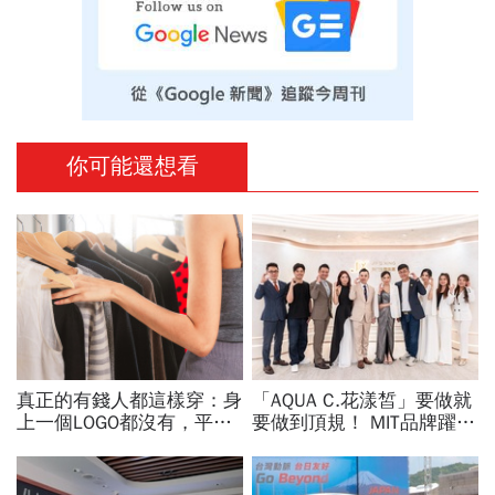
你可能還想看
真正的有錢人都這樣穿：身
「AQUA C.花漾皙」要做就
上一個LOGO都沒有，平凡
要做到頂規！ MIT品牌躍上
針織衫卻要價3萬元...一窺
世界舞台 以創新研發開創
頂奢富豪的花錢智慧
美業生醫新高度