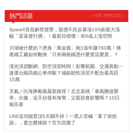
熱門話題
/ HOT ARTICLES /
SpaceX首批解禁賣壓，股價不跌反暴漲15%創最大漲
幅「直逼發行價」！最新目標價：有6成上漲空間
川湖做什麼的？躋身「萬金股」抱1張年賺760萬！傳
產鐵工廠如何翻身「只有兩根鐵憑什麼賣這麼貴」？
漢光演習斷網、防空演習時間！影響範圍、交通異動…
捷運台鐵高鐵公車停駛？城鎮韌性演習不配合最高罰
15萬
天氣／白海豚颱風最新路徑！北北基桃「暴風圈侵襲
率」出爐，這天估發布海警，父親節會影響嗎？10日
報先看
LINE這功能置頂5天關不掉！一票人苦喊「看了很煩
躁」，要怎麼移除？官方回應了