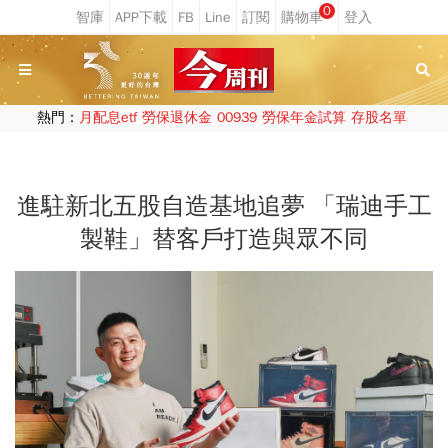
0
熱門：
月配息etf
勞保退休金
00939
勞保年金試算
存股名單
進駐新北五股自造基地追夢 「瑞迪手工
製鞋」替客戶打造與眾不同