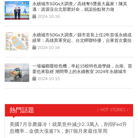
永續城市SDGs大調查／高雄奪5獎最大贏家！陳其
邁：資源沒台北那麼好命，就認份點努力做
2024-10-16
永續城市SDGs大調查／縣市首長上任2年首張永續成
績單：高雄異軍突起、台北蟬聯特優，台東首次囊括
2大獎
2024-10-16
一場偏鄉廢校危機，串起15校特色遊學鏈，台南、苗
栗也來取經 潮間帶上的永續教室 2024年永續城市
SDGs大調查
2024-10-15
熱門話題
/ HOT STORIES /
美國7月非農爆冷！就業意外減少2.3萬人，削弱Fed升
息機率...金價大漲逾7%，創7個月來最佳單周