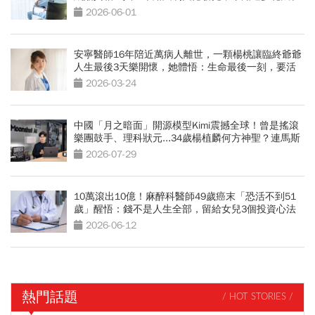
自己身上
2026-06-01
安寧醫師16年陪近萬病人離世，一顆楊桃讓臨終爺爺
人生最後3天樂開懷，她體悟：生命最後一刻，要活
得像自己
2026-03-24
中國「月之暗面」開源模型Kimi震撼全球！曾是搖滾
樂團鼓手、理科狀元...34歲楊植麟何方神聖？連馬斯
克都放話挑戰
2026-07-29
10萬滾出10億！麻醉科醫師49歲癌末「恐活不到51
歲」醒悟：錢不是人生全部，留給女兒3個投資心法
2026-06-12
熱門話題
/ HOT STORIES /