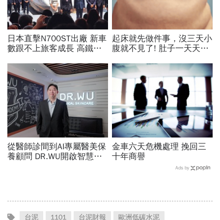
日本直擊N700ST出廠 新車
起床就先做件事，沒三天小
數跟不上旅客成長 高鐵遇3
腹就不見了! 肚子一天天變
大挑戰 專家籲合理調整票
小！
價
從醫師診間到AI專屬醫美保
金車六天危機處理 挽回三
養顧問 DR.WU開啟智慧養
十年商譽
膚新時代
Ads by
台泥
1101
台泥財報
歐洲低碳水泥