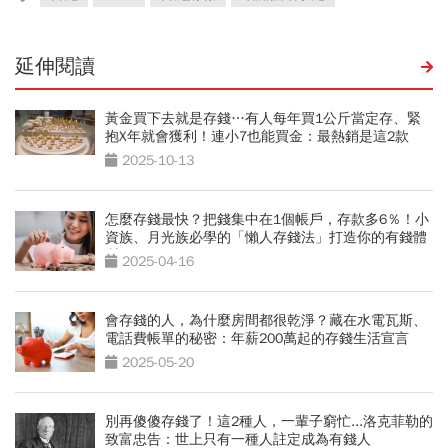
延伸閱讀
黃金買下去就是存錢…有人每年買1公斤當定存、緊
抱X年就會獲利！連小7也能買金：最熱銷是這2款
2025-10-13
怎麼存錢最快？把錢集中在1個帳戶，存款多6％！小
資族、月光族必學的「懶人存錢法」打造你的有錢體
質
2025-04-16
會存錢的人，為什麼房間都很乾淨？藏在水電瓦斯、
電話費帳單的秘密：年薪200萬起的存錢生活宣言
2025-05-20
別再傻傻存錢了！這2種人，一輩子窮忙...洛克菲勒的
致富忠告：世上只有一種人註定成為有錢人