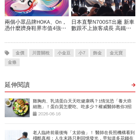
金價
川普關稅
小金豆
小7
飾金
金元寶
金條
延伸閱讀
雞胸肉、乳清蛋白天天吃健康嗎？1情況恐「養大癌
細胞」！蛋白質怎麼吃、吃多少？權威醫師教你3招
補到位
2026-06-16
老人臨終前最後悔「太節儉」！ 醫師在長照機構看到
殘酷真相：人生末路只剩回憶發光，早知道多花錢在