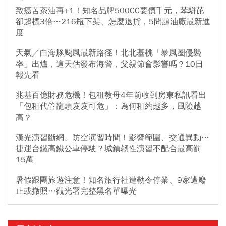
致癌苦茶油再+1！知名品牌500CC要價千元，苯駢芘
卻超標3倍…216瓶下架、怎麼退貨，5問題油廠最新進
度
天氣／白海豚颱風最新路徑！北北基桃「暴風圈侵襲
率」出爐，這天估發布海警，父親節會影響嗎？10日
報先看
兆基百億財務危機！包租教母4年前收到房東私訊看出
「包租代管龍頭岌岌可危」：為何租約越多，風險越
高？
漢光演習斷網、防空演習時間！影響範圍、交通異動…
捷運台鐵高鐵公車停駛？城鎮韌性演習不配合最高罰
15萬
暑假跟團旅遊注意！知名旅行社遭勒令停業、9家遭廢
止或撤照…觀光署完整黑名單曝光