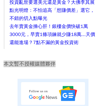
投資亂世要選美元還是黃金？大佛李其展
點光明燈：不怕追高「想賺價差」選它，
不錯的切入點曝光
去年賣黃金捶心肝！銀樓金價快破1萬
3000元，早賣1條項鍊就少賺18萬...天價
還能進場？7點不漏的黃金投資術
本文暫不授權媒體夥伴