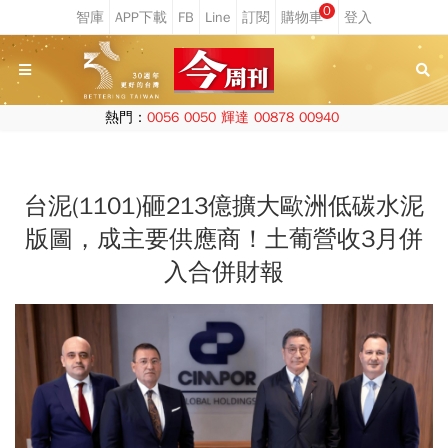
0
熱門：
0056
0050
輝達
00878
00940
台泥(1101)砸213億擴大歐洲低碳水泥
版圖，成主要供應商！土葡營收3月併
入合併財報