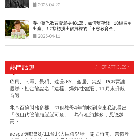
2025-04-22
養小孩光教育費就要481萬，如何幫存錢「10檔名單
出爐」！2指標挑出優質標的「不愁教育金」
2025-04-11
熱門話題
/ HOT ARTICLES /
欣興、南電、景碩、臻鼎-KY、金居、尖點...PCB買誰
最賺？杜金龍點名「這檔」爆炸性強漲，11月末升段
首選
兆基百億財務危機！包租教母4年前收到房東私訊看出
「包租代管龍頭岌岌可危」：為何租約越多，風險越
高？
aespa演唱會8/11台北大巨蛋登場！開唱時間、票價座