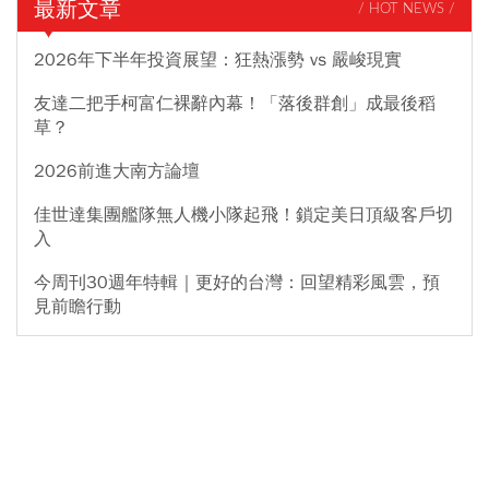
最新文章
/ HOT NEWS /
2026年下半年投資展望：狂熱漲勢 vs 嚴峻現實
友達二把手柯富仁裸辭內幕！「落後群創」成最後稻
草？
2026前進大南方論壇
佳世達集團艦隊無人機小隊起飛！鎖定美日頂級客戶切
入
今周刊30週年特輯｜更好的台灣：回望精彩風雲，預
見前瞻行動