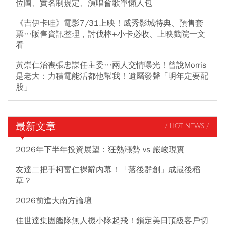
位圖、實名制規定、演唱會歌單懶人包
《吉伊卡哇》電影7/31上映！威秀影城特典、預售套
票…販售資訊整理，討伐棒+小卡必收、上映戲院一文
看
黃崇仁治喪張忠謀任主委…兩人交情曝光！曾說Morris
是老大：力積電能活都他幫我！遺屬發聲「明年定要配
股」
最新文章
/ HOT NEWS /
2026年下半年投資展望：狂熱漲勢 vs 嚴峻現實
友達二把手柯富仁裸辭內幕！「落後群創」成最後稻
草？
2026前進大南方論壇
佳世達集團艦隊無人機小隊起飛！鎖定美日頂級客戶切