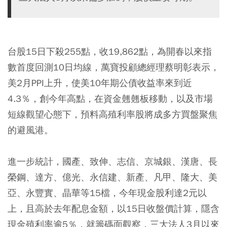
台股15日下殺255點，收19,862點，為開春以來指
數首度回測10日均線，萬寶投顧總經理蔡明彰表示，
美2月PPI上升，使美10年期公債收益率來到近
4.3％，創今年高點，在資金翹翹板移動，以及市場
短線觀望心態下，預料高殖利率股將成多方買盤聚焦
的避風港。
進一步統計，國產、致伸、志信、京城銀、漢唐、長
榮鋼、達方、億光、永信建、新產、凡甲、隆大、美
亞、永豐實、晶華等15檔，今年現金股利達2元以
上，且高於去年配息金額，以15日收盤價計算，隱含
現金殖利率逾5％，就籌碼面觀察，三大法人3月以來