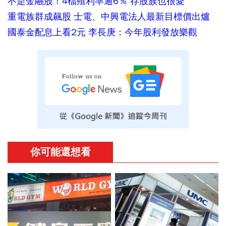
不是金融股！4檔殖利率逾6％ 存股族也很愛
重電族群成飆股 士電、中興電法人最新目標價出爐
國泰金配息上看2元 李長庚：今年股利發放樂觀