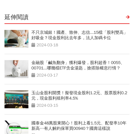
延伸閱讀
不只京城銀！國產、致伸、志信...15檔「股利雙高」
好吸金？現金股利比去年多，法人加碼卡位
2024-03-18
金融股「鹹魚翻身」獲利爆發，股利超香！0055、
00701...哪幾檔ETF含金湯匙，搶搭除權息行情？
2024-03-17
玉山金股利開獎！擬發現金股利1.2元、股票股利0.2
元，現金股利殖利率4.5%
2024-03-15
國泰金48萬股東開心！股利上看1.5元、配發率10年
新高…有人解約保單買00940？國壽這樣說