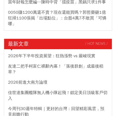
當年財報怎麼編…陳時中背「擋疫苗」黑鍋只求1件事
0050賺1200萬還不賣？現在還能買嗎？郭哲榮砸1億
狂掃1100張揭「出場點位」：台股4萬7不敢買「可憐
哪」
最新文章
/ HOT NEWS /
2026年下半年投資展望：狂熱漲勢 vs 嚴峻現實
友達二把手柯富仁裸辭內幕！「落後群創」成最後稻
草？
2026前進大南方論壇
佳世達集團艦隊無人機小隊起飛！鎖定美日頂級客戶切
入
今周刊30週年特輯｜更好的台灣：回望精彩風雲，預
見前瞻行動