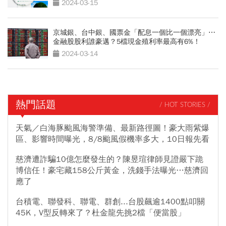
2024-03-15
京城銀、台中銀、國票金「配息一個比一個漂亮」⋯
金融股股利誰豪邁？5檔現金殖利率最高有6%！
2024-03-14
熱門話題
/ HOT STORIES /
天氣／白海豚颱風海警準備、最新路徑圖！豪大雨紫爆
區、影響時間曝光，8/8颱風假機率多大，10日報先看
慈濟遭詐騙10億怎麼發生的？陳昱瑄律師見證嚴下跪
博信任！豪宅藏158公斤黃金，洗錢手法曝光…慈濟回
應了
台積電、聯發科、聯電、群創...台股飆逾1400點叩關
45K，V型反轉來了？杜金龍先挑2檔「便當股」