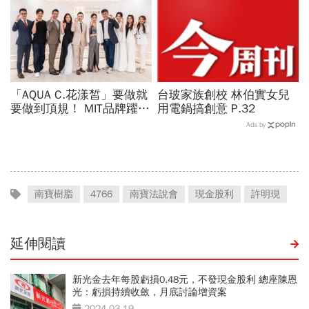
「AQUA C.花漾皙」要做就
台玻家族創校 林伯實女兒
要做到頂規！ MIT品牌躍上
用電鍋搞創意 P.32
世界舞台 以創新研發開創
Ads by
美業生醫新高度
南寶樹脂
4766
南寶法說會
現金股利
許明現
延伸閱讀
新光金去年每股虧損0.48元，不發現金股利 總座陳恩
光：虧損持續收斂，月底討論增資案
2024-03-19