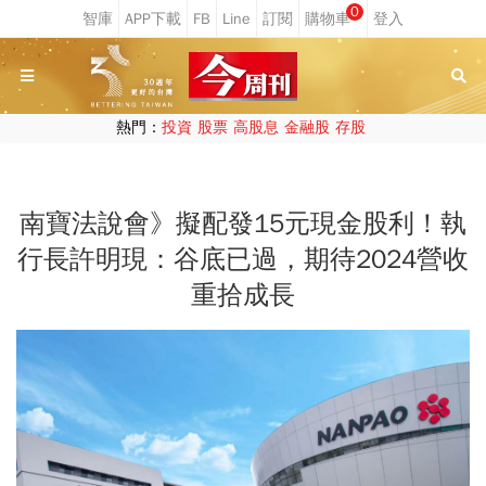
0
熱門：
投資
股票
高股息
金融股
存股
南寶法說會》擬配發15元現金股利！執
行長許明現：谷底已過，期待2024營收
重拾成長