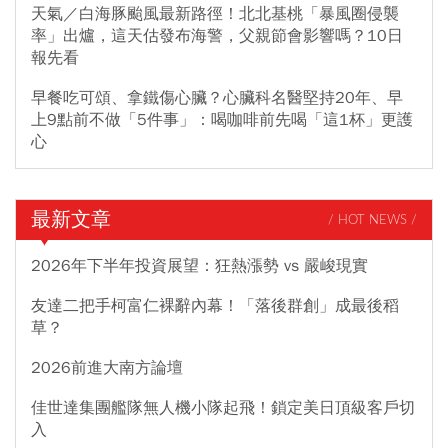
天氣／白海豚颱風最新路徑！北北基桃「暴風圈侵襲
率」出爐，這天估發布海警，父親節會影響嗎？10日
報先看
早餐吃可頌、拿鐵傷心臟？心臟科名醫堅持20年、早
上9點前不做「5件事」：喝咖啡前先喝「這1杯」更護
心
最新文章
/ HOT NEWS /
2026年下半年投資展望：狂熱漲勢 vs 嚴峻現實
友達二把手柯富仁裸辭內幕！「落後群創」成最後稻
草？
2026前進大南方論壇
佳世達集團艦隊無人機小隊起飛！鎖定美日頂級客戶切
入