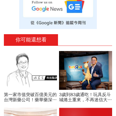
你可能還想看
第一家市值突破百億美元的
3歲到83歲通吃！玩具反斗
台灣新藥公司！藥華藥深耕
城捲土重來，不再迷信大店
全球市場，能成為下一個武
與高單價商品…用精緻時尚
田製藥？
潮玩公仔搶市