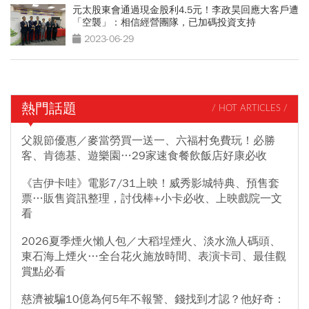
元太股東會通過現金股利4.5元！李政昊回應大客戶遭
「空襲」：相信經營團隊，已加碼投資支持
2023-06-29
熱門話題
/ HOT ARTICLES /
父親節優惠／麥當勞買一送一、六福村免費玩！必勝
客、肯德基、遊樂園…29家速食餐飲飯店好康必收
《吉伊卡哇》電影7/31上映！威秀影城特典、預售套
票…販售資訊整理，討伐棒+小卡必收、上映戲院一文
看
2026夏季煙火懶人包／大稻埕煙火、淡水漁人碼頭、
東石海上煙火…全台花火施放時間、表演卡司、最佳觀
賞點必看
慈濟被騙10億為何5年不報警、錢找到才認？他好奇：