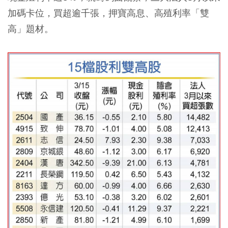
加碼卡位，買超逾千張，押寶高息、高殖利率「雙
高」題材。