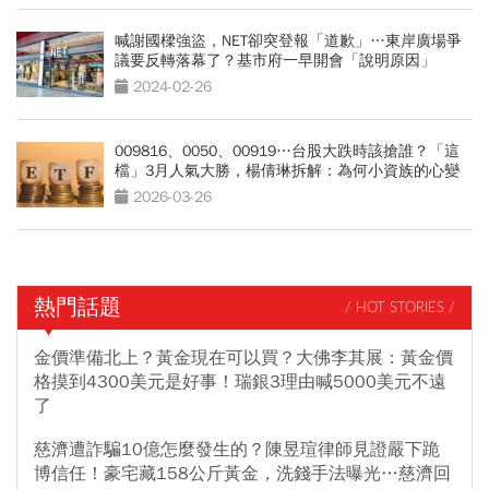
喊謝國樑強盜，NET卻突登報「道歉」…東岸廣場爭
議要反轉落幕了？基市府一早開會「說明原因」
2024-02-26
009816、0050、00919…台股大跌時該搶誰？「這
檔」3月人氣大勝，楊倩琳拆解：為何小資族的心變
了
2026-03-26
熱門話題
/ HOT STORIES /
金價準備北上？黃金現在可以買？大佛李其展：黃金價
格摸到4300美元是好事！瑞銀3理由喊5000美元不遠
了
慈濟遭詐騙10億怎麼發生的？陳昱瑄律師見證嚴下跪
博信任！豪宅藏158公斤黃金，洗錢手法曝光…慈濟回