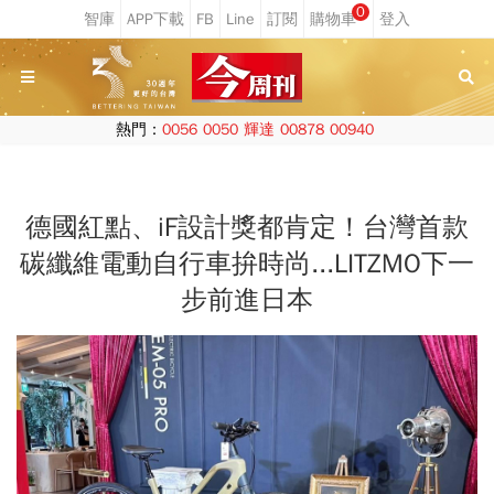
0
熱門：
0056
0050
輝達
00878
00940
德國紅點、iF設計獎都肯定！台灣首款
碳纖維電動自行車拚時尚...LITZMO下一
步前進日本