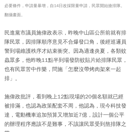
必要條件，申請量暴增，自14日改採限量申請，民眾開始搶排隊。
翻攝畫面。
民進黨市議員施偉政表示，昨晚中山區公所前就有排
隊民眾，因排隊順序意見不合爆發口角，後經巡邏員
警到場維護秩序才結束衝突。因為適逢炎夏，各類蚊
蟲眾多，他昨晚11點半到場發防蚊貼片給排隊民眾，
也有民眾苦中作樂，問施「怎麼沒帶烤肉架來一起
排」。
施偉政批評，看到晚上12點現場的20個名額就已經
被排滿，也認為政策配套不周，他認為，現今科技發
達，電動機車追加預算又增加近7億，設計一個公平
的辦理程序應該不是難事，不該讓民眾受到熬排隊之