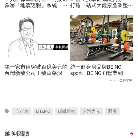
象署「地震速報」系統 台
打造一站式大健康產業整合
灣電梯龍頭日立永大喊
平台
Physical AI 革命！
第一家市值突破百億美元的
統一健身房品牌BEING
台灣新藥公司！藥華藥深耕
sport、BEING fit營業到這
全球市場，能成為下一個武
天！統一佳佳如何退費、轉
Ads by
田製藥？
換到健身工廠？20年老字
號為何退出
自行車
LITZMO
碳纖維車
台灣之光
源川
延伸閱讀