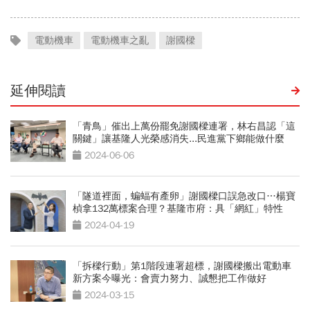
電動機車
電動機車之亂
謝國樑
延伸閱讀
「青鳥」催出上萬份罷免謝國樑連署，林右昌認「這
關鍵」讓基隆人光榮感消失...民進黨下鄉能做什麼
2024-06-06
「隧道裡面，蝙蝠有產卵」謝國樑口誤急改口…楊寶
楨拿132萬標案合理？基隆市府：具「網紅」特性
2024-04-19
「拆樑行動」第1階段連署超標，謝國樑搬出電動車
新方案今曝光：會賣力努力、誠懇把工作做好
2024-03-15