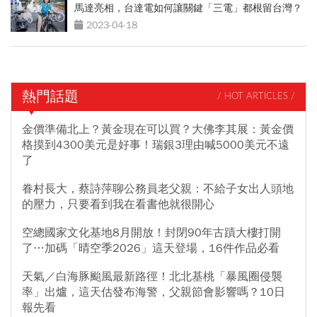
馬達亮相，台達電如何讓關鍵「三電」都根留台灣？
2023-04-18
熱門話題
/ HOT ARTICLES /
金價準備北上？黃金現在可以買？大佛李其展：黃金價
格摸到4300美元是好事！瑞銀3理由喊5000美元不遠
了
眷村長大，蔡詩萍聊公務員老父親：不給子女出人頭地
的壓力，只要看到我在看書他就很開心
空總國家文化基地8月開放！封閉90年古蹟大樓打開
了…加碼「晴空季2026」這天登場，16件作品必看
天氣／白海豚颱風最新路徑！北北基桃「暴風圈侵襲
率」出爐，這天估發布海警，父親節會影響嗎？10日
報先看