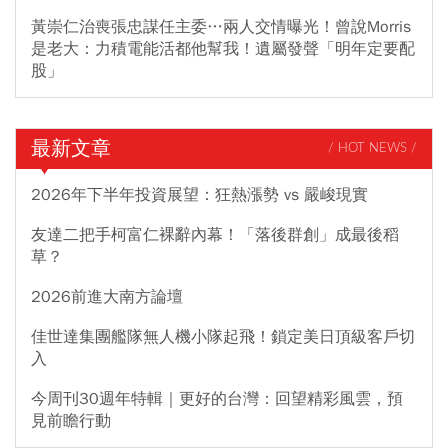
黃崇仁治喪張忠謀任主委…兩人交情曝光！曾說Morris
是老大：力積電能活都他幫我！遺屬發聲「明年定要配
股」
最新文章
/ HOT NEWS /
2026年下半年投資展望：狂熱漲勢 vs 嚴峻現實
友達二把手柯富仁裸辭內幕！「落後群創」成最後稻
草？
2026前進大南方論壇
佳世達集團艦隊無人機小隊起飛！鎖定美日頂級客戶切
入
今周刊30週年特輯｜更好的台灣：回望精彩風雲，預
見前瞻行動