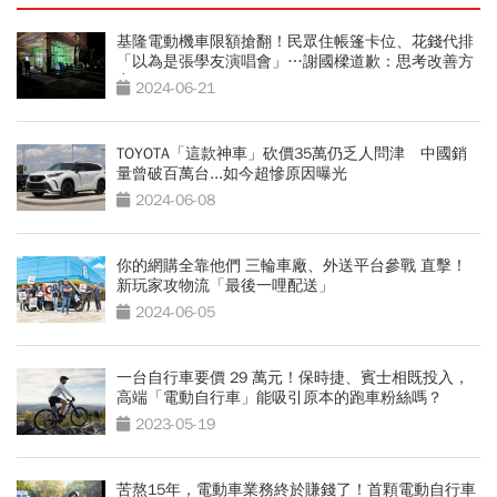
基隆電動機車限額搶翻！民眾住帳篷卡位、花錢代排
「以為是張學友演唱會」…謝國樑道歉：思考改善方
案
2024-06-21
TOYOTA「這款神車」砍價35萬仍乏人問津 中國銷
量曾破百萬台...如今超慘原因曝光
2024-06-08
你的網購全靠他們 三輪車廠、外送平台參戰 直擊！
新玩家攻物流「最後一哩配送」
2024-06-05
一台自行車要價 29 萬元！保時捷、賓士相既投入，
高端「電動自行車」能吸引原本的跑車粉絲嗎？
2023-05-19
苦熬15年，電動車業務終於賺錢了！首顆電動自行車