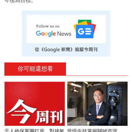
年後為目標。
你可能還想看
千人維保軍團打底、對接氣
世恆生技掌握關鍵資源