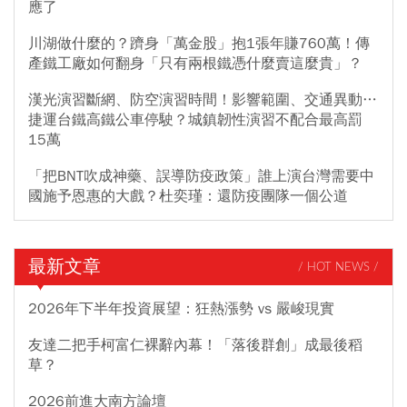
應了
川湖做什麼的？躋身「萬金股」抱1張年賺760萬！傳
產鐵工廠如何翻身「只有兩根鐵憑什麼賣這麼貴」？
漢光演習斷網、防空演習時間！影響範圍、交通異動…
捷運台鐵高鐵公車停駛？城鎮韌性演習不配合最高罰
15萬
「把BNT吹成神藥、誤導防疫政策」誰上演台灣需要中
國施予恩惠的大戲？杜奕瑾：還防疫團隊一個公道
最新文章
/ HOT NEWS /
2026年下半年投資展望：狂熱漲勢 vs 嚴峻現實
友達二把手柯富仁裸辭內幕！「落後群創」成最後稻
草？
2026前進大南方論壇