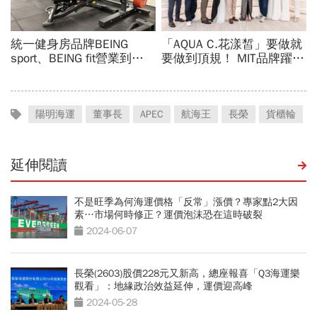
陽明海運
董事長
APEC
航海王
長榮
貨櫃輪
延伸閱讀
不是旺季為何海運價格「反常」漲價？專家點2大因
素…市場何時修正？運價泡沫恐在這時破裂
2024-06-07
長榮(2603)股價228元又新高，總座報喜「Q3海運樂
觀看」：地緣政治效益延伸，運價迎高峰
2024-05-28