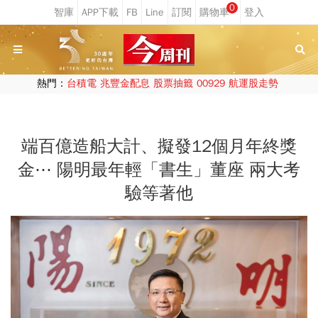
0
熱門：
台積電
兆豐金配息
股票抽籤
00929
航運股走勢
端百億造船大計、擬發12個月年終獎
金⋯ 陽明最年輕「書生」董座 兩大考
驗等著他