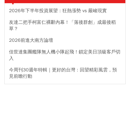
2026年下半年投資展望：狂熱漲勢 vs 嚴峻現實
友達二把手柯富仁裸辭內幕！「落後群創」成最後稻
草？
2026前進大南方論壇
佳世達集團艦隊無人機小隊起飛！鎖定美日頂級客戶切
入
今周刊30週年特輯｜更好的台灣：回望精彩風雲，預
見前瞻行動