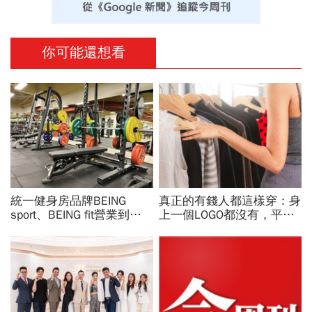
你可能還想看
統一健身房品牌BEING
真正的有錢人都這樣穿：身
sport、BEING fit營業到這
上一個LOGO都沒有，平凡
天！統一佳佳如何退費、轉
針織衫卻要價3萬元...一窺
換到健身工廠？20年老字
頂奢富豪的花錢智慧
號為何退出