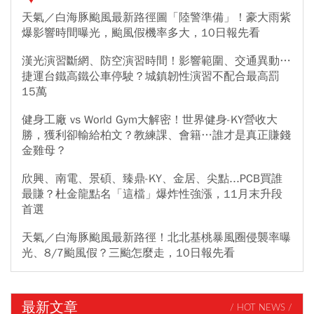
天氣／白海豚颱風最新路徑圖「陸警準備」！豪大雨紫
爆影響時間曝光，颱風假機率多大，10日報先看
漢光演習斷網、防空演習時間！影響範圍、交通異動…
捷運台鐵高鐵公車停駛？城鎮韌性演習不配合最高罰
15萬
健身工廠 vs World Gym大解密！世界健身-KY營收大
勝，獲利卻輸給柏文？教練課、會籍…誰才是真正賺錢
金雞母？
欣興、南電、景碩、臻鼎-KY、金居、尖點...PCB買誰
最賺？杜金龍點名「這檔」爆炸性強漲，11月末升段
首選
天氣／白海豚颱風最新路徑！北北基桃暴風圈侵襲率曝
光、8/7颱風假？三颱怎麼走，10日報先看
最新文章
/ HOT NEWS /