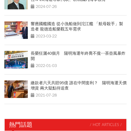
2024-07-26
響應國艦國造 從小漁船做到沱江艦 「航母殺手」製
造者 龍德造船樂觀五年需求
2023-03-22
長榮狂灑40個月 陽明海運年終喬不攏⋯茶壺風暴炸
開
2022-01-03
繳款者六天共賠95億 誰在中間套利？ 陽明海運天價
增資 兩大疑點待追查
2021-07-28
熱門話題
/ HOT ARTICLES /