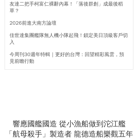
友達二把手柯富仁裸辭內幕！「落後群創」成最後稻
草？
2026前進大南方論壇
佳世達集團艦隊無人機小隊起飛！鎖定美日頂級客戶切
入
今周刊30週年特輯｜更好的台灣：回望精彩風雲，預
見前瞻行動
響應國艦國造 從小漁船做到沱江艦
「航母殺手」製造者 龍德造船樂觀五年