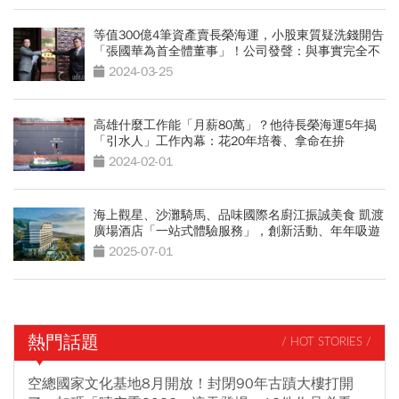
等值300億4筆資產賣長榮海運，小股東質疑洗錢開告
「張國華為首全體董事」！公司發聲：與事實完全不
符
2024-03-25
高雄什麼工作能「月薪80萬」？他待長榮海運5年揭
「引水人」工作內幕：花20年培養、拿命在拚
2024-02-01
海上觀星、沙灘騎馬、品味國際名廚江振誠美食 凱渡
廣場酒店「一站式體驗服務」，創新活動、年年吸遊
客報到
2025-07-01
熱門話題
/ HOT STORIES /
空總國家文化基地8月開放！封閉90年古蹟大樓打開