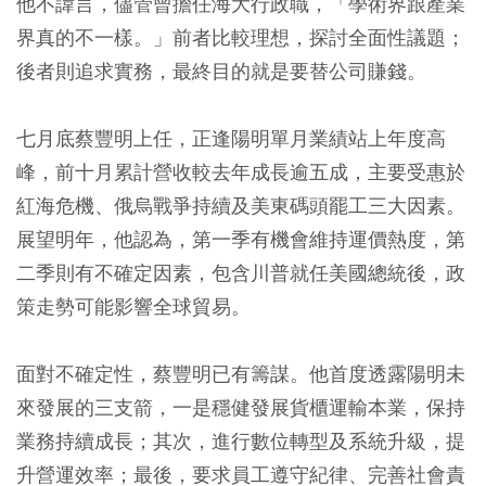
他不諱言，儘管曾擔任海大行政職，「學術界跟產業
界真的不一樣。」前者比較理想，探討全面性議題；
後者則追求實務，最終目的就是要替公司賺錢。
七月底蔡豐明上任，正逢陽明單月業績站上年度高
峰，前十月累計營收較去年成長逾五成，主要受惠於
紅海危機、俄烏戰爭持續及美東碼頭罷工三大因素。
展望明年，他認為，第一季有機會維持運價熱度，第
二季則有不確定因素，包含川普就任美國總統後，政
策走勢可能影響全球貿易。
面對不確定性，蔡豐明已有籌謀。他首度透露陽明未
來發展的三支箭，一是穩健發展貨櫃運輸本業，保持
業務持續成長；其次，進行數位轉型及系統升級，提
升營運效率；最後，要求員工遵守紀律、完善社會責