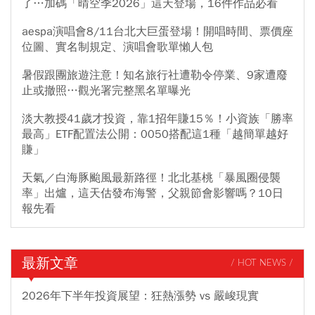
了…加碼「晴空季2026」這天登場，16件作品必看
aespa演唱會8/11台北大巨蛋登場！開唱時間、票價座
位圖、實名制規定、演唱會歌單懶人包
暑假跟團旅遊注意！知名旅行社遭勒令停業、9家遭廢
止或撤照…觀光署完整黑名單曝光
淡大教授41歲才投資，靠1招年賺15％！小資族「勝率
最高」ETF配置法公開：0050搭配這1種「越簡單越好
賺」
天氣／白海豚颱風最新路徑！北北基桃「暴風圈侵襲
率」出爐，這天估發布海警，父親節會影響嗎？10日
報先看
最新文章
/ HOT NEWS /
2026年下半年投資展望：狂熱漲勢 vs 嚴峻現實