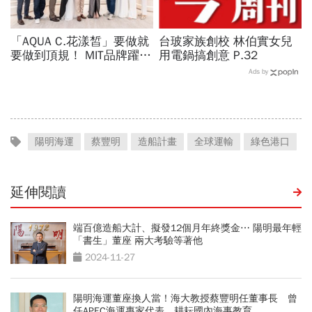
「AQUA C.花漾皙」要做就
台玻家族創校 林伯實女兒
要做到頂規！ MIT品牌躍上
用電鍋搞創意 P.32
世界舞台 以創新研發開創
Ads by
美業生醫新高度
陽明海運
蔡豐明
造船計畫
全球運輸
綠色港口
延伸閱讀
端百億造船大計、擬發12個月年終獎金⋯ 陽明最年輕
「書生」董座 兩大考驗等著他
2024-11-27
陽明海運董座換人當！海大教授蔡豐明任董事長 曾
任APEC海運專家代表、耕耘國內海事教育