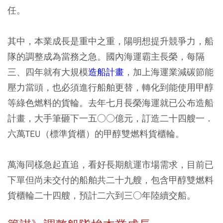
任。
其中，本業成長是重中之重，陽明想提升競爭力，船
隊的調整成為當務之急。國內海運霸主長榮，每隔
三、四年就有大規模
造船計畫
，加上海運業減碳節能
壓力當頭，也必須進行船舶更替，轉化到能使用甲醇
等綠色燃料的貨輪。去年七月長榮海運就已公布造船
計畫，大手筆砸下一五○○億元，訂造二十四艘一．
六萬TEU（標準貨櫃）的甲醇雙燃料貨櫃輪。
萬海同樣急起直追，看好長期航運市場需求，目前已
下單但尚未交付的船舶共二十九艘，包含甲醇雙燃料
貨櫃輪二十四艘，預計二六到三○年陸續交船。