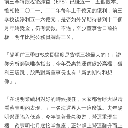
前三季每股稅後純益（EPS）已賺近一．五個股本。
惟相較二○二一、二二年每年上千億元的獲利，前三
季稅後淨利五一六億元，是否如外界期待發到十二個
月年終獎金，仍有變數。不過，至少董事會日前拍
板，明年比照公務員調薪三％。
「陽明前三季EPS成長幅度是貨櫃三雄最大的！」證
券分析師陳唯泰指出，今年受惠於運價處於高檔，獲
利三級跳，股民對新董事長也有「新的期待和想
像」。
「在陽明業績相對好的時候接任，大家都會睜大眼睛
看蔡豐明的表現。」一名海運界人士這麼說。去年陽
明營運陷入低迷，今年隨著景氣復甦，營運重現生
機，蔡豐明七月底接掌董座，正好趕上營運翻升而上