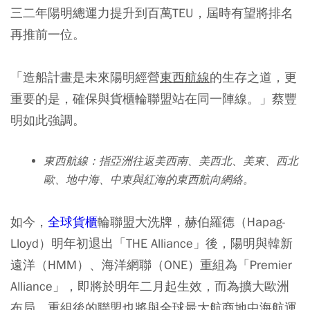
三二年陽明總運力提升到百萬TEU，屆時有望將排名
再推前一位。
「造船計畫是未來陽明經營
東西航線
的生存之道，更
重要的是，確保與貨櫃輪聯盟站在同一陣線。」蔡豐
明如此強調。
東西航線：指亞洲往返美西南、美西北、美東、西北
歐、地中海、中東與紅海的東西航向網絡。
如今，
全球貨櫃
輪聯盟大洗牌，赫伯羅德（Hapag-
Lloyd）明年初退出「THE Alliance」後，陽明與韓新
遠洋（HMM）、海洋網聯（ONE）重組為「Premier
Alliance」，即將於明年二月起生效，而為擴大歐洲
布局，重組後的聯盟也將與全球最大航商地中海航運