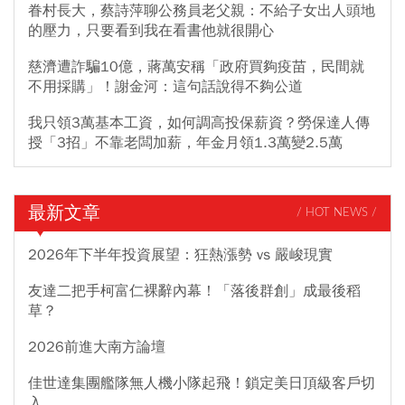
眷村長大，蔡詩萍聊公務員老父親：不給子女出人頭地
的壓力，只要看到我在看書他就很開心
慈濟遭詐騙10億，蔣萬安稱「政府買夠疫苗，民間就
不用採購」！謝金河：這句話說得不夠公道
我只領3萬基本工資，如何調高投保薪資？勞保達人傳
授「3招」不靠老闆加薪，年金月領1.3萬變2.5萬
最新文章
/ HOT NEWS /
2026年下半年投資展望：狂熱漲勢 vs 嚴峻現實
友達二把手柯富仁裸辭內幕！「落後群創」成最後稻
草？
2026前進大南方論壇
佳世達集團艦隊無人機小隊起飛！鎖定美日頂級客戶切
入