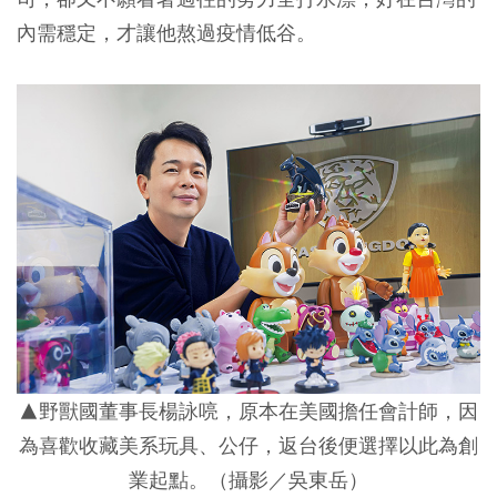
內需穩定，才讓他熬過疫情低谷。
▲野獸國董事長楊詠喨，原本在美國擔任會計師，因
為喜歡收藏美系玩具、公仔，返台後便選擇以此為創
業起點。（攝影／吳東岳）