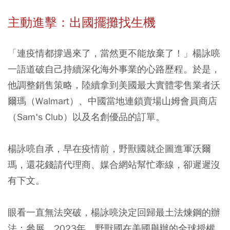
主動進擊：出國擺攤找生機
「連疫情都撐過來了，當然更不能放棄了！」楊詠喨
一語道破自己持續深化海外事業的心路歷程。於是，
他調整銷售策略，陸續拿到美國最大實體零售業者沃
爾瑪（Walmart）、中國當地連鎖賣場山姆會員商店
（Sam's Club）以及名創優品的訂單。
楊詠喨自承，早在疫情前，野獸國就企圖進軍沃爾
瑪，還花錢請代理商、媒合網站幫忙牽線，卻遲遲沒
有下文。
眼看一直無法突破，楊詠喨決定回歸最土法煉鋼的辦
法：參展。2023年，野獸國在美國舉辦的全球授權