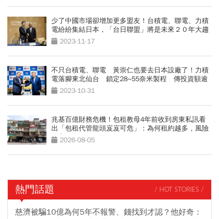
少了中國市場卻增加更多盟友！台積電、聯電、力積
電紛紛集結日本，「台日聯盟」將是未來２０年大趨
勢
2023-11-17
不只台積電、聯電 黃崇仁也要去日本設廠了！力積
電落腳東北仙台 鎖定28~55奈米製程 傳投資額逾
800億台幣
2023-10-31
兆基百億財務危機！包租教母4年前收到房東私訊看
出「包租代管龍頭岌岌可危」：為何租約越多，風險
越高？
2026-08-05
熱門話題
/ HOT STORIES /
慈濟被騙10億為何5年不報警、錢找到才認？他好奇：