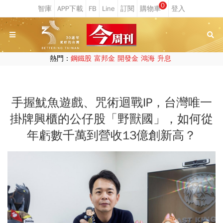
0
熱門：
鋼鐵股
富邦金
開發金
鴻海
升息
手握魷魚遊戲、咒術迴戰IP，台灣唯一
掛牌興櫃的公仔股「野獸國」，如何從
年虧數千萬到營收13億創新高？