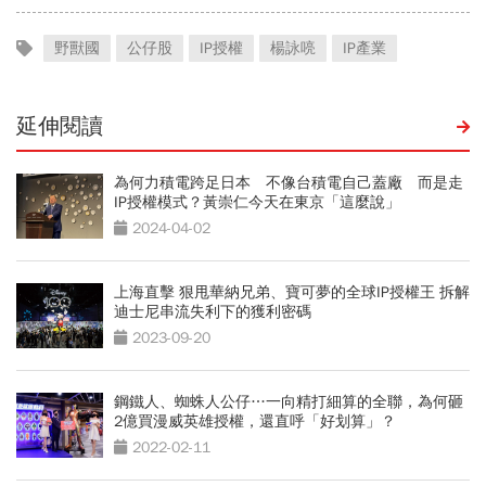
野獸國
公仔股
IP授權
楊詠喨
IP產業
延伸閱讀
為何力積電跨足日本 不像台積電自己蓋廠 而是走
IP授權模式？黃崇仁今天在東京「這麼說」
2024-04-02
上海直擊 狠甩華納兄弟、寶可夢的全球IP授權王 拆解
迪士尼串流失利下的獲利密碼
2023-09-20
鋼鐵人、蜘蛛人公仔…一向精打細算的全聯，為何砸
2億買漫威英雄授權，還直呼「好划算」？
2022-02-11