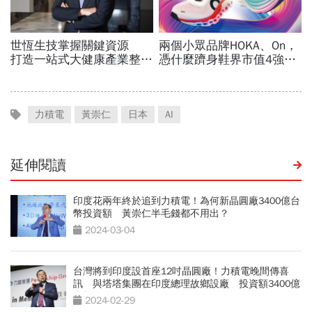
力積電
黃崇仁
日本
AI
延伸閱讀
印度花兩年終於追到力積電！為何新晶圓廠3400億台
幣投資額 黃崇仁半毛錢都不用出？
2024-03-04
台灣將到印度設首座12吋晶圓廠！力積電晚間傳喜
訊 與塔塔集團在印度總理故鄉設廠 投資額3400億
台幣
2024-02-29