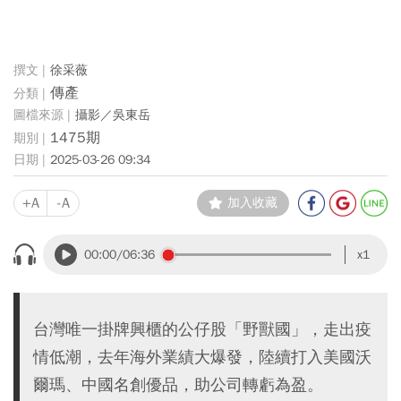
徐采薇
傳產
攝影／吳東岳
1475期
2025-03-26 09:34
+A
-A
加入收藏
00:00
/06:36
x1
台灣唯一掛牌興櫃的公仔股「野獸國」，走出疫
情低潮，去年海外業績大爆發，陸續打入美國沃
爾瑪、中國名創優品，助公司轉虧為盈。