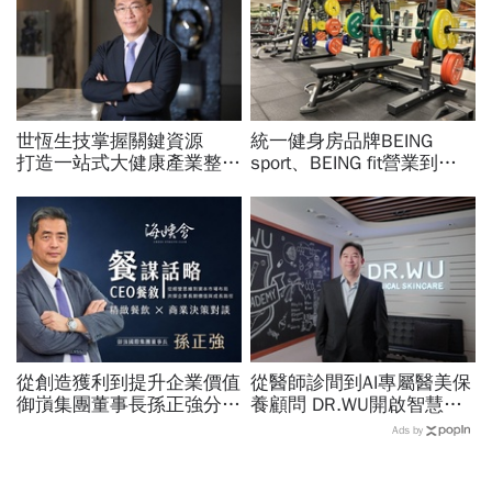
世恆生技掌握關鍵資源
統一健身房品牌BEING
打造一站式大健康產業整合
sport、BEING fit營業到這
平台
天！統一佳佳如何退費、轉
換到健身工廠？20年老字
號為何退出
從創造獲利到提升企業價值
從醫師診間到AI專屬醫美保
御嵿集團董事長孫正強分享
養顧問 DR.WU開啟智慧養
企業轉型與併購心法
膚新時代
Ads by