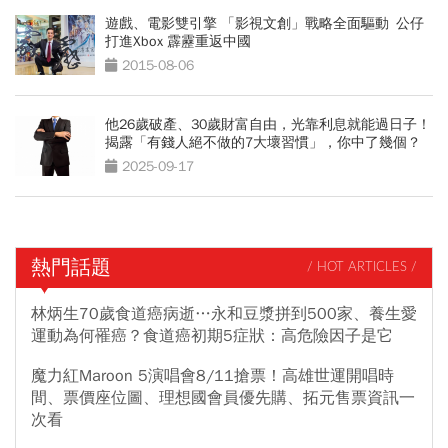
遊戲、電影雙引擎 「影視文創」戰略全面驅動 公仔
打進Xbox 霹靂重返中國
2015-08-06
他26歲破產、30歲財富自由，光靠利息就能過日子！
揭露「有錢人絕不做的7大壞習慣」，你中了幾個？
2025-09-17
熱門話題
/ HOT ARTICLES /
林炳生70歲食道癌病逝…永和豆漿拼到500家、養生愛
運動為何罹癌？食道癌初期5症狀：高危險因子是它
魔力紅Maroon 5演唱會8/11搶票！高雄世運開唱時
間、票價座位圖、理想國會員優先購、拓元售票資訊一
次看