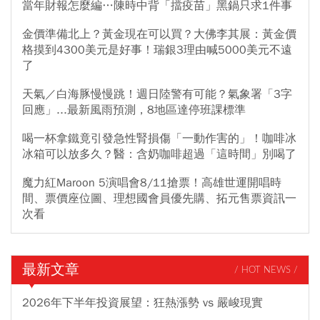
當年財報怎麼編…陳時中背「擋疫苗」黑鍋只求1件事
金價準備北上？黃金現在可以買？大佛李其展：黃金價
格摸到4300美元是好事！瑞銀3理由喊5000美元不遠
了
天氣／白海豚慢慢跳！週日陸警有可能？氣象署「3字
回應」...最新風雨預測，8地區達停班課標準
喝一杯拿鐵竟引發急性腎損傷「一動作害的」！咖啡冰
冰箱可以放多久？醫：含奶咖啡超過「這時間」別喝了
魔力紅Maroon 5演唱會8/11搶票！高雄世運開唱時
間、票價座位圖、理想國會員優先購、拓元售票資訊一
次看
最新文章
/ HOT NEWS /
2026年下半年投資展望：狂熱漲勢 vs 嚴峻現實