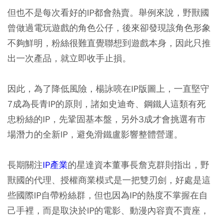
但也不是每次看好的IP都會熱賣。舉例來說，野獸國
曾做過電玩遊戲的角色公仔，後來卻發現該角色形象
不夠鮮明，粉絲很難直覺聯想到遊戲本身，因此只推
出一次產品，就立即收手止損。
因此，為了降低風險，楊詠喨在IP版圖上，一直堅守
7成為長青IP的原則，諸如史迪奇、鋼鐵人這類有死
忠粉絲的IP，先鞏固基本盤，另外3成才會挑選有市
場潛力的全新IP，避免滑鐵盧影響整體營運。
長期關注
IP產業
的星達資本董事長詹克群則指出，野
獸國的代理、授權商業模式是一把雙刃劍，好處是這
些國際IP自帶粉絲群，但也因為IP的熱度不掌握在自
己手裡，而是取決於IP的電影、動漫內容賣不賣座，