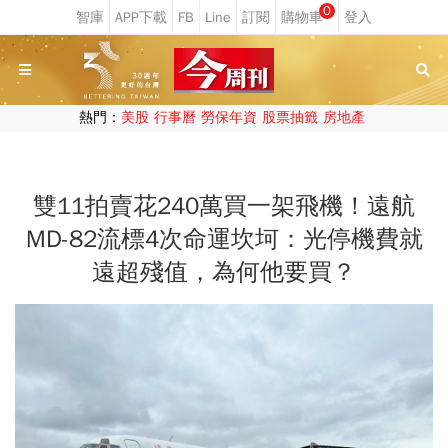
0
熱門：
美股
行事曆
勞保年資
股票抽籤
房地產
雙11拍賣花240萬買一架飛機！遠航
MD-82流標4次命運坎坷：光停機費就
遠超殘值，為何他要買？