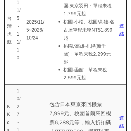
1
園-東京羽田：單程未稅
1/
1,799元起
台
5
桃園-小松、桃園/高雄-名
2025/11/
連
灣
~
5~2026/
古屋單程未稅NT$1,899
結
虎
1
10/24
起
航
1/
桃園/高雄-札幌(新千
1
歲)：單程未稅2,299元
0
起
桃園-函館：單程未稅
2,599元起
1
0/
包含日本東京來回機票
K
2
7,999元、桃園首爾來回機
K
7
連
票6,288元等，輸入折扣碼
d
~
結
a
1