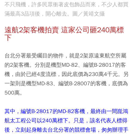
不只飛機，許多民眾衝著皮包飾品而來，不少人都買
滿最高3品項後，開心離去。圖／黃靖文攝
遠航2架客機拍賣 這家公司砸240萬標
下
台北分署最受矚目的物件，就是2架原遠東航空所屬
的2架客機。分別是機型MD-82、編號B-28017的客
機，由於已經4度流標，因此底價為230萬4千元。另
一架則是機型MD-83、編號B-28007的客機，底價為
500萬。
其中，編號B-28017的MD-82客機，最終由一間崑鴻
航太工程公司以240萬標下。只是，該名代表人標得
後，立刻起身離去台北分署的競標會場，匆匆辦理手