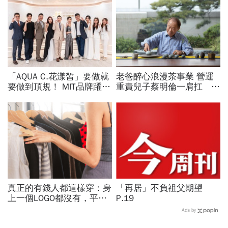
「AQUA C.花漾皙」要做就
老爸醉心浪漫茶事業 營運
要做到頂規！ MIT品牌躍上
重責兒子蔡明倫一肩扛 直
世界舞台 以創新研發開創
擊寶成前老董茶室 蔡其建
美業生醫新高度
談人生如茶的甘與苦
真正的有錢人都這樣穿：身
「再居」不負祖父期望
上一個LOGO都沒有，平凡
P.19
針織衫卻要價3萬元...一窺
Ads by
頂奢富豪的花錢智慧