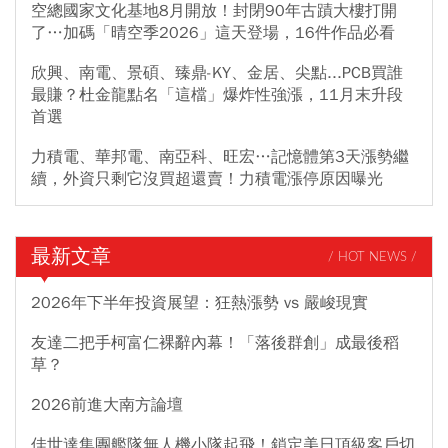
空總國家文化基地8月開放！封閉90年古蹟大樓打開
了…加碼「晴空季2026」這天登場，16件作品必看
欣興、南電、景碩、臻鼎-KY、金居、尖點...PCB買誰
最賺？杜金龍點名「這檔」爆炸性強漲，11月末升段
首選
力積電、華邦電、南亞科、旺宏…記憶體第3天漲勢繼
續，外資只剩它沒買超還賣！力積電漲停原因曝光
最新文章
/ HOT NEWS /
2026年下半年投資展望：狂熱漲勢 vs 嚴峻現實
友達二把手柯富仁裸辭內幕！「落後群創」成最後稻
草？
2026前進大南方論壇
佳世達集團艦隊無人機小隊起飛！鎖定美日頂級客戶切