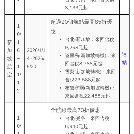
8,133元起
超過20個航點最高85折優
1
惠
0/
台北-新加坡：來回含稅
新
1
9,268元起
加
6
2026/1/1
連
峇里島(新加坡轉機)：來
坡
~
4~2026/
結
回含稅8,788元起
航
1
9/30
雪梨(新加坡轉機)：來回
空
1/
含稅23,588元起
1
布魯塞爾(新加坡轉機)：
2
來回含稅22,488元起
全航線最高73折優惠
1
台北-曼谷：來回含稅
0/
6,940元起