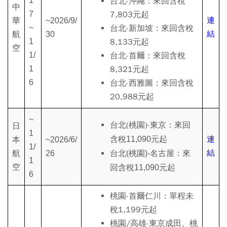
1
台北-沖繩：來回含稅
中
7
7,803元起
連
華
~2026/9/
~
台北-新加坡：來回含稅
結
航
30
1
8,133元起
空
1/
台北-首爾：來回含稅
1
8,321元起
6
台北-西雅圖：來回含稅
20,988元起
~
台北(桃園)-東京：
來回
日
1
連
含稅11,090元起
本
~2026/6/
1/
結
名古屋：
航
26
台北(
桃園)-
來
1
空
回含稅
11,090元起
6
桃園-首爾仁川：單程未
稅1,199元起
桃園/高雄-東京成田、桃