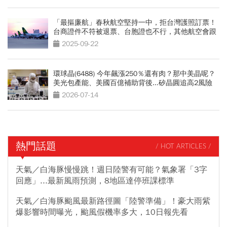
「最摳廉航」春秋航空堅持一中，拒台灣護照訂票！
台商證件不符被退票、台胞證也不行，其他航空會跟
進？
2025-09-22
環球晶(6488) 今年飆漲250％還有肉？那中美晶呢？
美光包產能、美國百億補助背後...矽晶圓追高2風險
2026-07-14
熱門話題
/ HOT ARTICLES /
天氣／白海豚慢慢跳！週日陸警有可能？氣象署「3字
回應」...最新風雨預測，8地區達停班課標準
天氣／白海豚颱風最新路徑圖「陸警準備」！豪大雨紫
爆影響時間曝光，颱風假機率多大，10日報先看