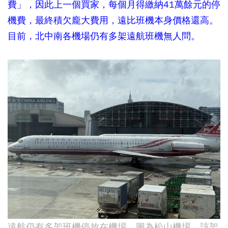
費」，因此上一個買家，每個月得繳納41萬餘元的停
機費，最終積欠龐大費用，遠比班機本身價格還高。
目前，北中南各機場仍有多架遠航班機無人問。
遠航仍有多架班機停放在機場，圖為松山機場，該架