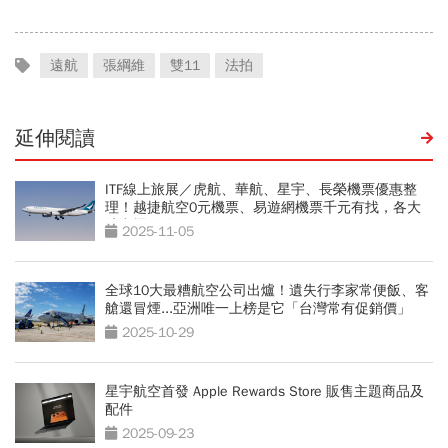
遠航
張綱維
雙11
法拍
延伸閱讀
ITF線上旅展／虎航、華航、星宇、長榮機票優惠整
理！越捷航空0元機票、易遊網機票千元有找，各大
航空機票攻略
2025-11-05
全球10大最糟航空公司出爐！遺失行李家常便飯、客
艙還冒煙...亞洲唯一上榜是它「台灣常有促銷價」
2025-10-29
星宇航空首發 Apple Rewards Store 販售主題商品及
配件
2025-09-23