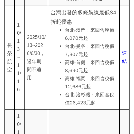
台灣出發的多條航線最低84
折起優惠
1
台北-澳門：來回含稅價
0/
2025/10/
6,070元起
1
長
13~202
台北-曼谷：來回含稅價
3
連
榮
6/6/30，
7,807元起
~
結
航
過年期
高雄-首爾：來回含稅價
1
空
間不適
8,690元起
1/
用
高雄-福岡：來回含稅價
1
12,686元起
6
台北-洛杉磯：來回含稅
價26,423元起
1
0/
1