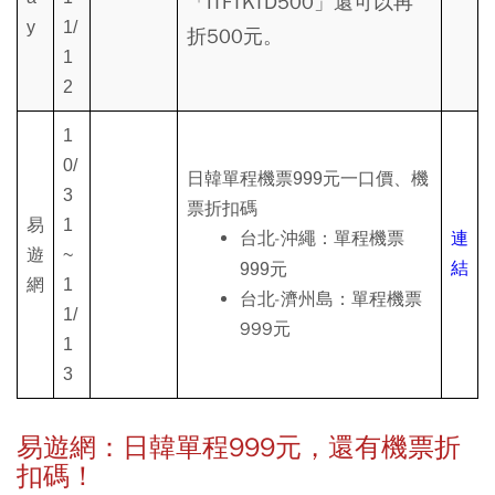
「ITFTKTD500」還可以再
y
1/
折500元。
1
2
1
0/
日韓單程機票999元一口價、機
3
票折扣碼
易
1
台北-沖繩：
連
單程機票
遊
~
結
999元
網
1
台北-濟州島：單程機票
1/
999元
1
3
易遊網：日韓單程999元，還有機票折
扣碼！