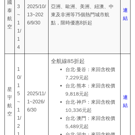
國
3
2025/10/
亞洲、歐洲、美洲、紐澳、中
連
泰
~
13~202
東及非洲等75個熱門城市航
結
航
1
6/9/30
點，限時優惠8折起
空
1/
1
4
全航線85折起
1
台北-曼谷：來回含稅價
0/
7,229元起
1
台北-熊本：來回含稅價
星
5
2025/11/
9,818元起
連
宇
~
1~2026/
台北-神戶：來回含稅價
結
航
1
6/30
10,336元起
空
1/
台北-澳門：來回含稅價
2
5,489元起
1
台北-河內：來回含稅價