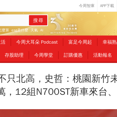
搜尋
怎麼算
esg是什麼
天氣
AI
生活
今周大耳朵 Podcast
富足今周起
幸福熟
存股助理
今周學堂
訂購優惠
活動報名
不只北高，史哲：桃園新竹
萬，12組N700ST新車來台