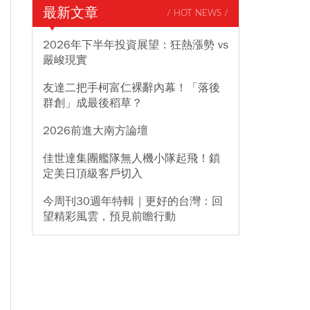
最新文章
/ HOT NEWS /
2026年下半年投資展望：狂熱漲勢 vs
嚴峻現實
友達二把手柯富仁裸辭內幕！「落後
群創」成最後稻草？
2026前進大南方論壇
佳世達集團艦隊無人機小隊起飛！鎖
定美日頂級客戶切入
今周刊30週年特輯｜更好的台灣：回
望精彩風雲，預見前瞻行動