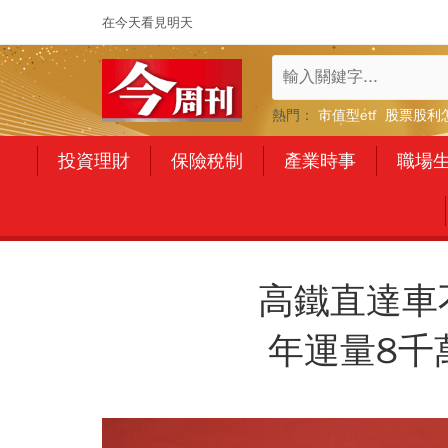
在今天看見明天
熱門：
市值型etf
股票股利
投資理財
保險稅制
產業時事
職場
高鐵直達車
年運量8千