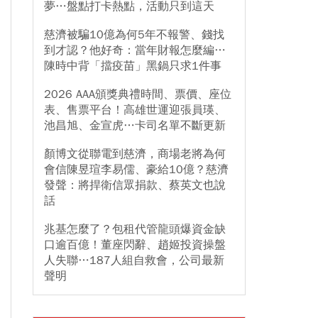
夢…盤點打卡熱點，活動只到這天
慈濟被騙10億為何5年不報警、錢找
到才認？他好奇：當年財報怎麼編…
陳時中背「擋疫苗」黑鍋只求1件事
2026 AAA頒獎典禮時間、票價、座位
表、售票平台！高雄世運迎張員瑛、
池昌旭、金宣虎…卡司名單不斷更新
顏博文從聯電到慈濟，商場老將為何
會信陳昱瑄李易儒、豪給10億？慈濟
發聲：將捍衛信眾捐款、蔡英文也說
話
兆基怎麼了？包租代管龍頭爆資金缺
口逾百億！董座閃辭、趙姬投資操盤
人失聯…187人組自救會，公司最新
聲明