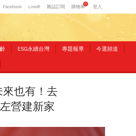
0
齡
ESG永續台灣
專題報導
今選頻道
未來也有！去
、左營建新家