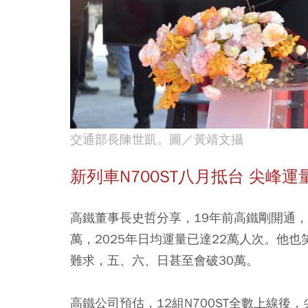
交通部長陳世凱。圖／黃靖文攝
新列車N700ST八月抵台 尖峰運
高鐵董事長史哲分享，19年前高鐵剛開通，
萬，2025年日均運量已達22萬人次。他
難求，五、六、日甚至會破30萬。
高鐵公司預估，12組N700ST全數上線後