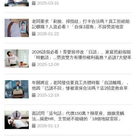
2025-03-31
老闆要求「刷臉、掃指紋」打卡合法嗎？員工拒絕能
記曠職？人資必看！「自保3眉角」不踩勞資地雷
2026-01-22
2026請假必看！育嬰留停改「日請」、家庭照顧假能
「時數請」...勞資雙方有哪些權利義務？必讀7大變革
2025-12-09
年關將近，老闆發信要員工共體時艱「自請離職」，
他因「已讀不回」慘被退保合法嗎？這2招是救命草
2025-12-19
面試問「這句話」代價150萬？聊星座、婚姻竟觸
法...揭密HR、主管絕不能碰的「18個地獄雷區」
2026-01-13