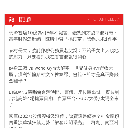
熱門話題
/ HOT ARTICLES /
慈濟被騙10億為何5年不報警、錢找到才認？他好奇：
當年財報怎麼編…陳時中背「擋疫苗」黑鍋只求1件事
眷村長大，蔡詩萍聊公務員老父親：不給子女出人頭地
的壓力，只要看到我在看書他就很開心
健身工廠 vs World Gym大解密！世界健身-KY營收大
勝，獲利卻輸給柏文？教練課、會籍…誰才是真正賺錢
金雞母？
BIGBANG演唱會台灣時間、票價、座位圖出爐！實名制
台北高雄4場搶票日期、售票平台…GD/大聲/太陽全來
了
國巨(2327)股價腰斬又漲停，該賣還是續抱？杜金龍預
言重演華城狂飆走勢「解套時間曝光」！群創、南亞科