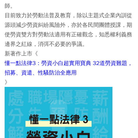
師。
目前致力於勞動法普及教育，除以主題式企業內訓從
源頭減少勞資糾紛風險外，亦於各民間團體授課，期
使勞資雙方對勞動法適用有正確觀念，知悉權利義務
邊界之紅線，消弭不必要的爭議。
新著作上市《
懂一點法律3：勞資小白超實用寶典 32道勞資難題，
招募、資遣、性騷防治全應用
》