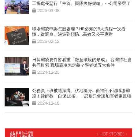
工揭處長惡行「主管、團隊換好幾輪」…公司發聲了
2025-03-08
職場霸凌申訴怎麼處理？HR必知的6大流程一次看
懂，從調查、決策到預防...高效又公平應對
2025-02-12
日韓霸凌要件皆看重「敵意環境的形成」 台灣待社會
共同摸索 職場霸凌怎定義？學者拋五大條件
2024-12-25
公務員上班被迫深蹲、伏地挺身...衛福部不認職場霸
凌！律師教「自保10招」：忍耐只會讓加害者更囂張
2024-12-18
熱門話題
/ HOT STORIES /