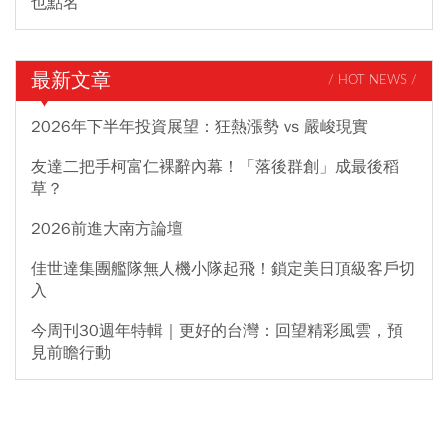
也點名
最新文章
/ HOT NEWS /
2026年下半年投資展望：狂熱漲勢 vs 嚴峻現實
友達二把手柯富仁裸辭內幕！「落後群創」成最後稻
草？
2026前進大南方論壇
佳世達集團艦隊無人機小隊起飛！鎖定美日頂級客戶切
入
今周刊30週年特輯｜更好的台灣：回望精彩風雲，預
見前瞻行動