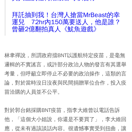
拜託抽到我！台灣人搶當MrBeast的幸
運兒 72hr內150萬要送人，他是誰？
曾砸2億翻拍真人《魷魚遊戲》
林聿禪說，所謂政府擋BNT以護航特定疫苗，是毫無
邏輯的不實謠言，或許部分政治人物的發言有其選舉
考量，但呼籲立即停止不必要的政治操作，這類的言
論，對於當時沒日沒夜與民間捐贈單位合作，投入疫
苗洽購的人員並不公平。
對於郭台銘採購BNT疫苗，指李大維曾以電話告訴
他，「這個大小姐說，你還是不要買了」，李大維回
應，從未有過該談話內容。很遺憾事實受到扭曲，讓