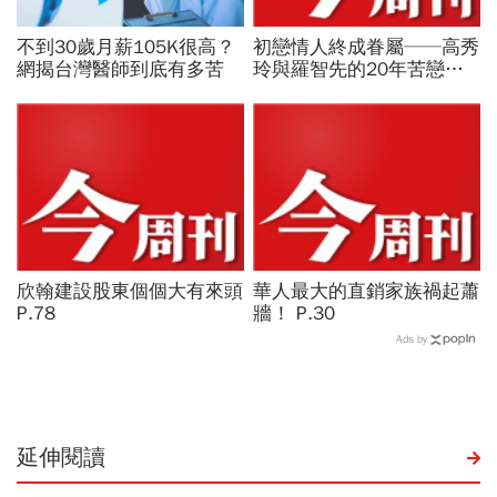
不到30歲月薪105K很高？
初戀情人終成眷屬──高秀
網揭台灣醫師到底有多苦
玲與羅智先的20年苦戀
P.64
欣翰建設股東個個大有來頭
華人最大的直銷家族禍起蕭
P.78
牆！ P.30
Ads by
延伸閱讀