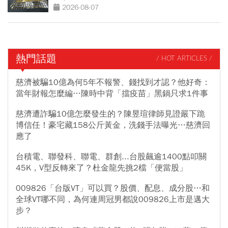
回應了
2026-08-07
熱門話題
/ HOT ARTICLES /
慈濟被騙10億為何5年不報警、錢找到才認？他好奇：
當年財報怎麼編…陳時中背「擋疫苗」黑鍋只求1件事
慈濟遭詐騙10億怎麼發生的？陳昱瑄律師見證嚴下跪
博信任！豪宅藏158公斤黃金，洗錢手法曝光…慈濟回
應了
台積電、聯發科、聯電、群創...台股飆逾1400點叩關
45K，V型反轉來了？杜金龍先挑2檔「便當股」
009826「台版VT」可以買？股價、配息、成分股…和
全球VT哪不同，為何連周冠男都說009826上市是邁大
步？