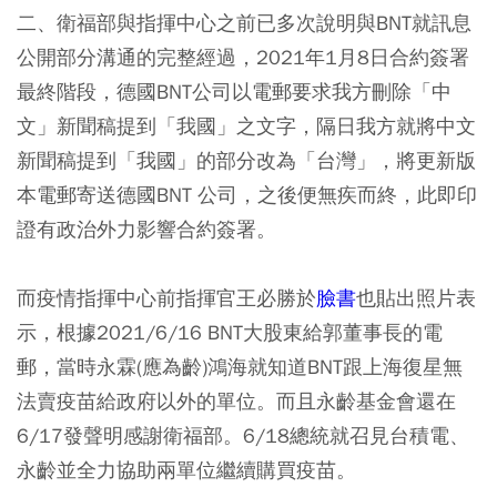
二、衛福部與指揮中心之前已多次說明與BNT就訊息
公開部分溝通的完整經過，2021年1月8日合約簽署
最終階段，德國BNT公司以電郵要求我方刪除「中
文」新聞稿提到「我國」之文字，隔日我方就將中文
新聞稿提到「我國」的部分改為「台灣」，將更新版
本電郵寄送德國BNT 公司，之後便無疾而終，此即印
證有政治外力影響合約簽署。
而疫情指揮中心前指揮官王必勝於
臉書
也貼出照片表
示，根據2021/6/16 BNT大股東給郭董事長的電
郵，當時永霖(應為齡)鴻海就知道BNT跟上海復星無
法賣疫苗給政府以外的單位。而且永齡基金會還在
6/17發聲明感謝衛福部。6/18總統就召見台積電、
永齡並全力協助兩單位繼續購買疫苗。