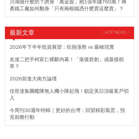
川湖做什麼的？躋身「萬金股」抱1張年賺760萬！傳
產鐵工廠如何翻身「只有兩根鐵憑什麼賣這麼貴」？
最新文章
/ HOT NEWS /
2026年下半年投資展望：狂熱漲勢 vs 嚴峻現實
友達二把手柯富仁裸辭內幕！「落後群創」成最後稻
草？
2026前進大南方論壇
佳世達集團艦隊無人機小隊起飛！鎖定美日頂級客戶切
入
今周刊30週年特輯｜更好的台灣：回望精彩風雲，預
見前瞻行動