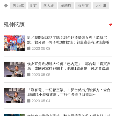
郭台銘
BNT
李大維
總統府
蔡英文
大小姐
延伸閱讀
影／我開始講話了嗎？郭台銘造勢處女秀「尷尬沉
默」數分鐘…郭子乾3度救場：郭董這是有現場直播
的
2023-05-08
侯友宜角逐總統大位傳「已內定」 郭台銘「真實反
應」成國民黨待解關卡，他揭1致命傷：民調會繼續
跌
2023-05-05
「沒有電，一切都空談」！郭台銘出招給解方：全台
1縣市1小型核電廠，可行性多高？經部說…
2023-05-04