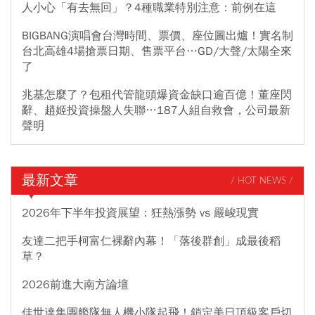
人小心「有去無回」？4種職業特別注意：前例在這
BIGBANG演唱會台灣時間、票價、座位圖出爐！實名制
台北高雄4場搶票日期、售票平台…GD/大聲/太陽全來
了
兆基怎麼了？包租代管龍頭爆資金缺口逾百億！董座閃
辭、趙姬投資操盤人失聯…187人組自救會，公司最新
聲明
最新文章
/ HOT NEWS /
2026年下半年投資展望：狂熱漲勢 vs 嚴峻現實
友達二把手柯富仁裸辭內幕！「落後群創」成最後稻
草？
2026前進大南方論壇
佳世達集團艦隊無人機小隊起飛！鎖定美日頂級客戶切