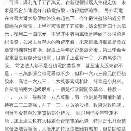
二百張，獲利九千五百萬元。在新經營階層入主穩定後，未
來是否會加速處分台積電持股，值得繼續追蹤。 另外宏電
在台灣大哥大股價始終沒有起色下，今年挹注盈餘的處分目
標轉向台積電，上半年宏電賣了五萬張，總金額近四十六億
元，獲利二十四億元。不過其中有兩萬張是轉給子公司跨世
紀投資，如果以台灣大的軌跡來看，未來這批持股還是會在
適當時機釋出市場。經過上半年的密集處分後，第三季至今
宏電還沒有處分台積電，目前手上還有一○．六四萬張持
股。 前述法人都不是台積電的董監事，甚至連大股東都不
是，十三萬多張台積電看似不少，但和一六八三億元的巨額
股本，高達一六八三．二六萬張籌碼相比，簡直是小兒科。
台積電的兩大超級股東，一個是行政院開發基金，持股一
一．一八％，張數達一八八萬張，另一位則是荷商飛利浦，
持有二三二萬張，占了一三．八％的股權。政府財政吃緊，
開發基金甚至設定質借部分持股。 而飛利浦今年營運不
順，加上過去也有大幅處分台積電的紀錄，特別是七月台積
電發放增資新股，大股東的持股張數雖有增加，但是開發基