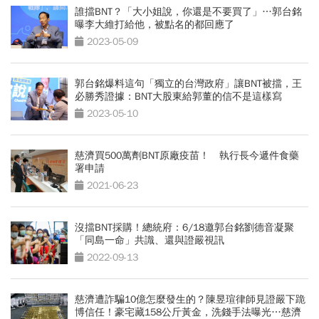
誰擋BNT？「大小姐說，你還是不要買了」…郭台銘
曝李大維打給他，被點名的都回應了
2023-05-09
郭台銘爆料這句「獨立的台灣政府」讓BNT被擋，王
必勝秀證據：BNT大股東給郭董的信不是這樣寫
2023-05-10
慈濟買500萬劑BNT原廠疫苗！ 執行長今遞件食藥
署申請
2021-06-23
沒擋BNT採購！總統府：6/18邀郭台銘劉德音凝聚
「同島一命」共識、還與證嚴視訊
2022-09-13
慈濟遭詐騙10億怎麼發生的？陳昱瑄律師見證嚴下跪
博信任！豪宅藏158公斤黃金，洗錢手法曝光…慈濟