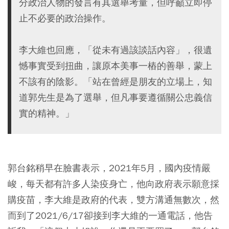
分政治人物的發言有其選舉考量，但呼籲立即停
止不必要的政治操作。
李大維也回應，「從未有過該談話內容」，很遺
憾事實受到扭曲，讓原本美事一樁的善舉，蒙上
不該有的陰影。「站在曾經是朋友的立場上，知
道郭先生是為了選舉，但凡事要遵循關公忠義信
實的精神。」
郭台銘稍早在臉書表示，2021年5月，國內疫情嚴
峻，每天都有許多人染疫身亡，他向政府表示願意採
購疫苗，李大維是政府的代表，雙方溝通無數次，然
而到了2021/6/17卻接到李大維的一通電話，他告