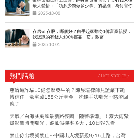
從拚命加班的上班族，翻身百億富爸爸！變有錢人後
最大體悟：「領多少錢做多少事」的思維，為何害你
變窮？
2025-10-08
存房vs.存股，哪個好？白手起家翻身1億富豪親授：
我認識的有錢人100%都靠「它」致富
2025-10-01
熱門話題
/ HOT STORIES /
慈濟遭詐騙10億怎麼發生的？陳昱瑄律師見證嚴下跪
博信任！豪宅藏158公斤黃金，洗錢手法曝光…慈濟回
應了
天氣／白海豚颱風最新路徑圖「陸警準備」！豪大雨紫
爆影響時間曝光，颱風假機率多大，10日報先看
禁止你出境就禁止…中國出入境新規9/15上路，台灣