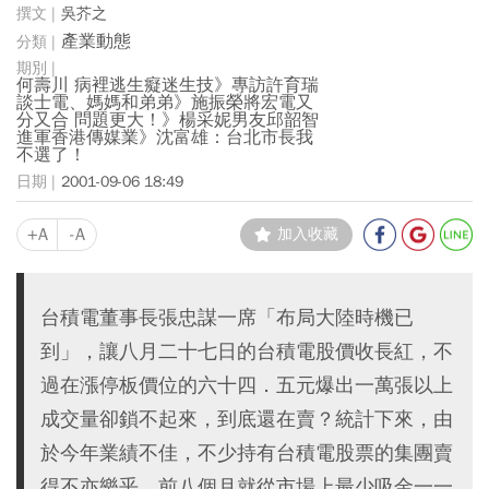
吳芥之
產業動態
何壽川 病裡逃生癡迷生技》專訪許育瑞
談士電、媽媽和弟弟》施振榮將宏電又
分又合 問題更大！》楊采妮男友邱韶智
進軍香港傳媒業》沈富雄：台北市長我
不選了！
2001-09-06 18:49
+A
-A
加入收藏
台積電董事長張忠謀一席「布局大陸時機已
到」，讓八月二十七日的台積電股價收長紅，不
過在漲停板價位的六十四．五元爆出一萬張以上
成交量卻鎖不起來，到底還在賣？統計下來，由
於今年業績不佳，不少持有台積電股票的集團賣
得不亦樂乎，前八個月就從市場上最少吸金一一