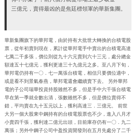
三億元，賣得最凶的是焦廷標領軍的華新集團。
華新集團旗下的華邦電，由於持有大批世大轉換的台積電股
票，從年初賣到現在，累計從華邦電手中賣出的台積電高達
七萬二千多張，價位則從九十六元賣到六十三元，處分總金
額達五十七億元，獲利更達三十九億元之多。至八月下旬，
華邦電仍持有一○．七一萬張台積電，相信只要價位適中，
或是看不到景氣春燕，華邦電還會繼續賣下去。 另外華邦
電的子公司瑞華投資持股雖然不多，但是手中六千張台積電
早在第一季就全數出清，張數雖然不多，但是價位賣得不
錯，平均賣在九十五元以上，獲利高達三．三億元。 前世
大另一個大股東中鋼持有的台積電股票也不少，進入八月才
小賣四千張，獲利達二億元出頭，目前庫存仍有一○．九二
萬張；另外中鋼子公司中盈投資開發則在五月先處分了二千