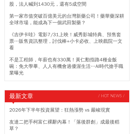
股，法人喊到1430元，還有5成空間
第一家市值突破百億美元的台灣新藥公司！藥華藥深耕
全球市場，能成為下一個武田製藥？
《吉伊卡哇》電影7/31上映！威秀影城特典、預售套
票…販售資訊整理，討伐棒+小卡必收、上映戲院一文
看
不是工程師，年薪也有330萬！黃仁勳指路4種金飯
碗：免大學畢、人人有機會過優渥生活…AI時代搶手職
業曝光
最新文章
/ HOT NEWS /
2026年下半年投資展望：狂熱漲勢 vs 嚴峻現實
友達二把手柯富仁裸辭內幕！「落後群創」成最後稻
草？