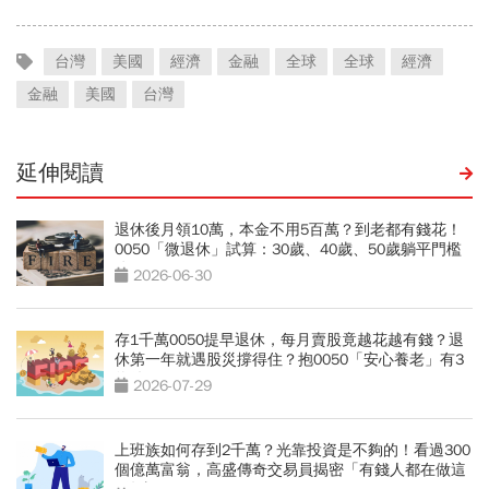
台灣
美國
經濟
金融
全球
全球
經濟
金融
美國
台灣
延伸閱讀
退休後月領10萬，本金不用5百萬？到老都有錢花！
0050「微退休」試算：30歲、40歲、50歲躺平門檻
公開
2026-06-30
存1千萬0050提早退休，每月賣股竟越花越有錢？退
休第一年就遇股災撐得住？抱0050「安心養老」有3
條件
2026-07-29
上班族如何存到2千萬？光靠投資是不夠的！看過300
個億萬富翁，高盛傳奇交易員揭密「有錢人都在做這