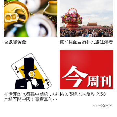
垃圾變黃金
擺平負面言論和民族狂熱者
香港連飲水都靠中國給，根
桃太郎絕地大反攻 P.50
本離不開中國！事實真的這
樣嗎？ 用歷史長鏡頭，看
Ads by
見香港紛亂中的價值