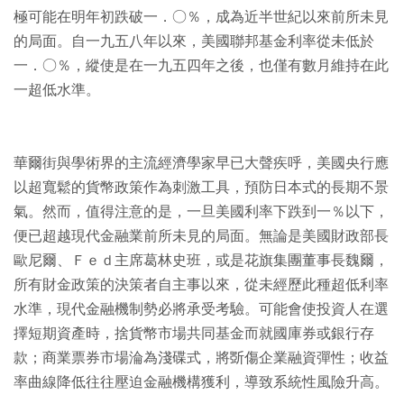
極可能在明年初跌破一．○％，成為近半世紀以來前所未見
的局面。自一九五八年以來，美國聯邦基金利率從未低於
一．○％，縱使是在一九五四年之後，也僅有數月維持在此
一超低水準。
華爾街與學術界的主流經濟學家早已大聲疾呼，美國央行應
以超寬鬆的貨幣政策作為刺激工具，預防日本式的長期不景
氣。然而，值得注意的是，一旦美國利率下跌到一％以下，
便已超越現代金融業前所未見的局面。無論是美國財政部長
歐尼爾、Ｆｅｄ主席葛林史班，或是花旗集團董事長魏爾，
所有財金政策的決策者自主事以來，從未經歷此種超低利率
水準，現代金融機制勢必將承受考驗。可能會使投資人在選
擇短期資產時，捨貨幣市場共同基金而就國庫券或銀行存
款；商業票券市場淪為淺碟式，將斲傷企業融資彈性；收益
率曲線降低往往壓迫金融機構獲利，導致系統性風險升高。