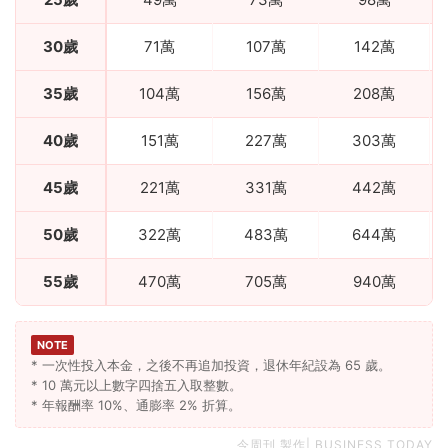
30歲
71萬
107萬
142萬
35歲
104萬
156萬
208萬
40歲
151萬
227萬
303萬
45歲
221萬
331萬
442萬
50歲
322萬
483萬
644萬
55歲
470萬
705萬
940萬
NOTE
* 一次性投入本金，之後不再追加投資，退休年紀設為 65 歲。
* 10 萬元以上數字四捨五入取整數。
* 年報酬率 10%、通膨率 2% 折算。
今周刊 製作| BUSINESS TODAY