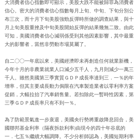
大消費者信心指數即可顯示，美股大跌不能被歸罪為消費者
信心。密大的消費者信心指數每月上旬、中旬、下旬分別公
布三次，而十月下旬美股強勁反彈時所做的調查結果，與十
月上旬美股重挫及中旬美股開始反彈的結果幾無二致。由此
可知，美國消費者信心減弱係受到其他因素影響，其中最重
大的影響者，當然非勞動市場莫屬了。
自二○○一年底以來，美國經濟即未再創造任何就業新機，
今年十月的非農業就業人口減少五千人，九月則減少一萬三
千人。雖然美國第三季實質ＧＤＰ成長率達到三．一％的年
增率，但其主要成長動力侷限在汽車製造業者以零利率方案
促銷，大幅拉抬了汽車銷售量。若扣除此一暫時性因素，第
三季ＧＤＰ成長率只有不到一％。
為了防範景氣進一步衰退，美國央行勢將重啟降息回合，美
國聯邦基金利率（隔夜拆款利率)由現今的四十年谷底的
一．七五％繼續大幅調降。不少分析師認為，美國短期利率