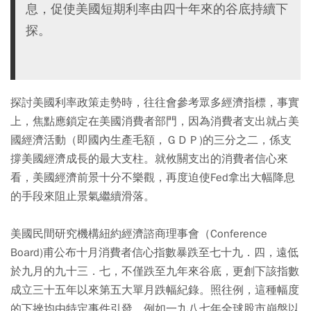
息，促使美國短期利率由四十年來的谷底持續下
探。
探討美國利率政策走勢時，往往會參考眾多經濟指標，事實
上，焦點應鎖定在美國消費者部門，因為消費者支出就占美
國經濟活動（即國內生產毛額，ＧＤＰ)的三分之二，係支
撐美國經濟成長的最大支柱。就攸關支出的消費者信心來
看，美國經濟前景十分不樂觀，再度迫使Fed拿出大幅降息
的手段來阻止景氣繼續滑落。
美國民間研究機構紐約經濟諮商理事會（Conference
Board)甫公布十月消費者信心指數暴跌至七十九．四，遠低
於九月的九十三．七，不僅跌至九年來谷底，更創下該指數
成立三十五年以來第五大單月跌幅紀錄。照往例，這種幅度
的下挫均由特定事件引發，例如一九八七年全球股市崩盤以