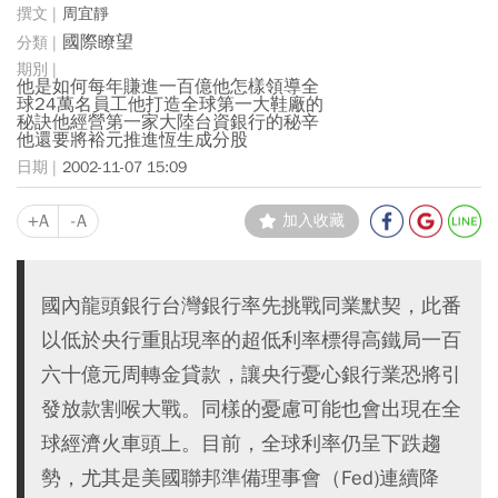
周宜靜
國際瞭望
他是如何每年賺進一百億他怎樣領導全
球24萬名員工他打造全球第一大鞋廠的
秘訣他經營第一家大陸台資銀行的秘辛
他還要將裕元推進恆生成分股
2002-11-07 15:09
+A
-A
加入收藏
國內龍頭銀行台灣銀行率先挑戰同業默契，此番
以低於央行重貼現率的超低利率標得高鐵局一百
六十億元周轉金貸款，讓央行憂心銀行業恐將引
發放款割喉大戰。同樣的憂慮可能也會出現在全
球經濟火車頭上。目前，全球利率仍呈下跌趨
勢，尤其是美國聯邦準備理事會（Fed)連續降