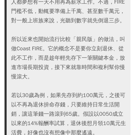
人都夢想有一天不用再為薪水工作。不過，FIRE
門檻不低，動輒要準備上千萬、甚至數千萬元，
對一般上班族來說，光聽到數字就先倒退三步。
所以近來也開始流行比較「親民版」的做法，叫
做Coast FIRE。它的概念不是要你立刻退休、從
此不工作，而是趁年輕先存下一筆關鍵本金，放
進市場長期投資，接下來就靠時間和複利幫你慢
慢滾大。
若以30歲為例，如果先存到約100萬元，之後可
以不再為退休拚命存錢，只要維持日常生活開
銷，讓這筆錢一路滾到65歲。假設以0050成立
以來的14%報酬率試算，退休後想月領10萬元生
活費，好像也沒有想像中那麼遙遠。