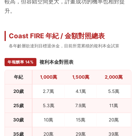
較高，但容錯空間更大，計畫成功的機率也相對提
升。
Coast FIRE 年紀 / 金額對照總表
各年齡層欲達到目標退休金，目前所需累積的複利本金試算
複利本金對照表
年報酬率 14%
年紀
1,000萬
1,500萬
2,000萬
20歲
2.7萬
4.1萬
5.5萬
25歲
5.3萬
7.9萬
11萬
30歲
10萬
15萬
20萬
35歲
20萬
29萬
39萬