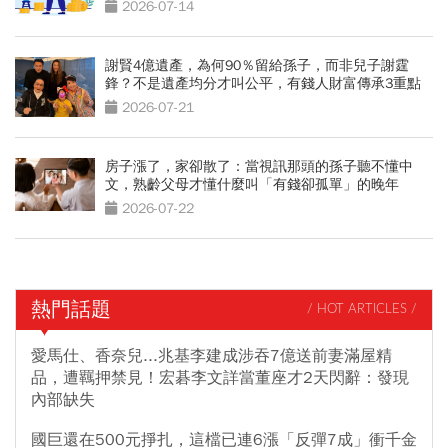
2件事」
2026-07-14
謝賢4億遺產，為何90％留給孫子，而非兒子謝霆
鋒？不是遺產均分才叫公平，有錢人財富傳承3重點
2026-07-21
房子漲了，家卻散了：當視訊那頭的孫子聽不懂中
文，熟齡父母才懂什麼叫「有錢卻孤單」的晚年
2026-07-22
熱門話題
/ HOT ARTICLES /
愛馬仕、香奈兒...兆基李建成涉吞7億送前妻滿屋精
品，遭羈押禁見！宏碁李文詳當董座才2天閃辭：發現
內部缺失
國巨還在500元掙扎，這檔已連6漲「反彈7成」衝千金