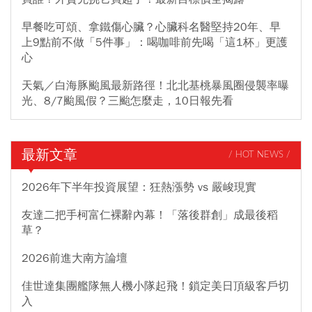
早餐吃可頌、拿鐵傷心臟？心臟科名醫堅持20年、早
上9點前不做「5件事」：喝咖啡前先喝「這1杯」更護
心
天氣／白海豚颱風最新路徑！北北基桃暴風圈侵襲率曝
光、8/7颱風假？三颱怎麼走，10日報先看
最新文章
/ HOT NEWS /
2026年下半年投資展望：狂熱漲勢 vs 嚴峻現實
友達二把手柯富仁裸辭內幕！「落後群創」成最後稻
草？
2026前進大南方論壇
佳世達集團艦隊無人機小隊起飛！鎖定美日頂級客戶切
入