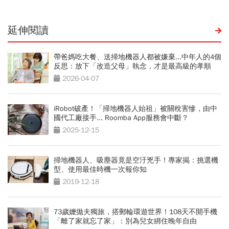
延伸閱讀
帶爸媽吃大餐、送掃地機器人都被嫌棄...中年人的4個
反思：放下「改造父母」執念，才是最高級的孝順
2026-04-07
iRobot破產！「掃地機器人始祖」被關稅害慘，由中
國代工廠接手... Roomba App服務會中斷？
2025-12-15
掃地機器人、吸塵器竟是空汙兇手！專家揭：挑選機
型、使用最佳時機一次報你知
2019-12-18
73歲嬤拋夫獨旅，搭郵輪環遊世界！108天不開手機
「離了家就忘了家」：別為兒女綁住晚年自由