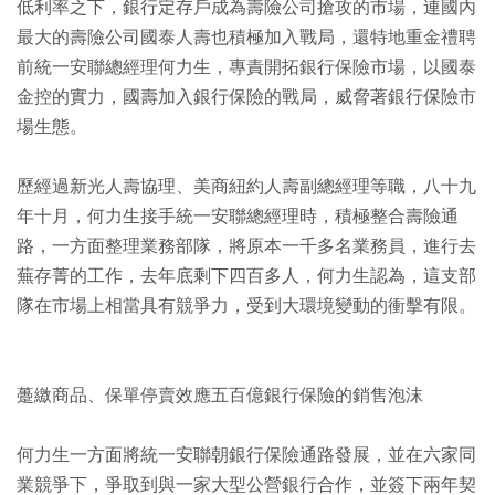
低利率之下，銀行定存戶成為壽險公司搶攻的市場，連國內
最大的壽險公司國泰人壽也積極加入戰局，還特地重金禮聘
前統一安聯總經理何力生，專責開拓銀行保險市場，以國泰
金控的實力，國壽加入銀行保險的戰局，威脅著銀行保險市
場生態。
歷經過新光人壽協理、美商紐約人壽副總經理等職，八十九
年十月，何力生接手統一安聯總經理時，積極整合壽險通
路，一方面整理業務部隊，將原本一千多名業務員，進行去
蕪存菁的工作，去年底剩下四百多人，何力生認為，這支部
隊在市場上相當具有競爭力，受到大環境變動的衝擊有限。
躉繳商品、保單停賣效應五百億銀行保險的銷售泡沫
何力生一方面將統一安聯朝銀行保險通路發展，並在六家同
業競爭下，爭取到與一家大型公營銀行合作，並簽下兩年契