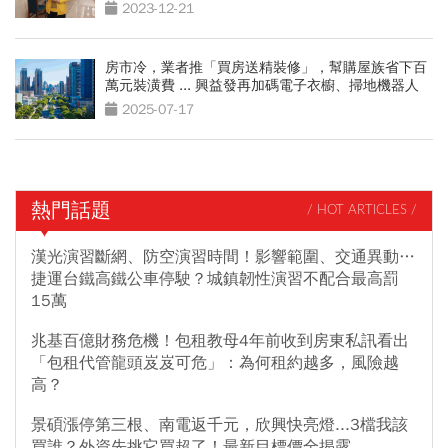
2023-12-21
房市冷，業者推「買房送精裝修」，幫購屋族省下百
萬元裝潢費 ... 興益發再加碼電子衣櫥、掃地機器人
2025-07-17
熱門話題
/ HOT ARTICLES /
漢光演習斷網、防空演習時間！影響範圍、交通異動…
捷運台鐵高鐵公車停駛？城鎮韌性演習不配合最高罰
15萬
兆基百億財務危機！包租教母4年前收到房東私訊看出
「包租代管龍頭岌岌可危」：為何租約越多，風險越
高？
景碩漲停第三根、南電返千元，欣興快亮燈...3檔我該
買誰？外資先挑它買超了！最新目標價全揭露