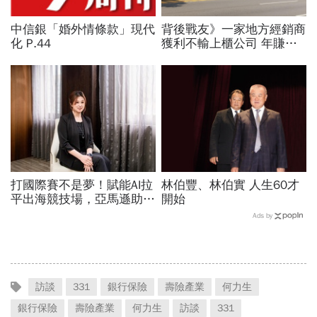
中信銀「婚外情條款」現代
背後戰友》一家地方經銷商
化 P.44
獲利不輸上櫃公司 年賺一
百億！揭祕和泰「賣車幫」
驚人財力
打國際賽不是夢！賦能AI拉
林伯豐、林伯實 人生60才
平出海競技場，亞馬遜助攻
開始
中小企業加速搶進全球市場
Ads by
訪談
331
銀行保險
壽險產業
何力生
銀行保險
壽險產業
何力生
訪談
331