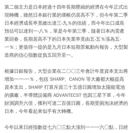
第二個主力是日本經過十四年長期壓縮的經濟在今年正式出
現轉機，雖然日本銀行業的壞帳仍居高不下，但今年第二季
日本經濟成長率竟繳出達三‧九％的佳績，而今年出口成長
預估可以達到一‧八％，單是今年第三季，隨著日本內需產
業回春，長期居高不下的日本失業率竟由五‧五％漲為五‧
一％；更值得一提的是九月日本短期景氣動向報告，大型製
造商的信心指數從負五回升至一。
根據日銀報告，大型企業在二○○三年會計年度資本支出將
增加一一‧一％，包括 SHARP、CANON 等大廠都大幅提高
資本支出，SHARP 打算斥資三十五億日圓增加太陽能電池
的擴廠，半導體設備商 ADVANTECST 也因三星下單，今年
財測調升六倍，獲利可達二百億日圓，長期受困泡沫經濟的
日本，今年看起來似乎有大轉機。
今年以來日經指數從七六○三點大漲到一一一六○點，日經