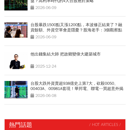
盤？高利率時代的4大台股應對策略
2026-06-09
台股暴跌1500點又漲1200點，本波修正結束了？融
資餘額、外資空單會是隱憂？股海老手：3個觀察點
更重要
2026-06-09
他出錢集結大師 把故鄉變偉大建築城市
2025-12-24
台股大跌外資賣超938億史上第7大，砍殺0050、
00403A、00981A套現！華邦電、聯電…買超意外揭
動向
2026-06-08
熱門話題
/ HOT ARTICLES /