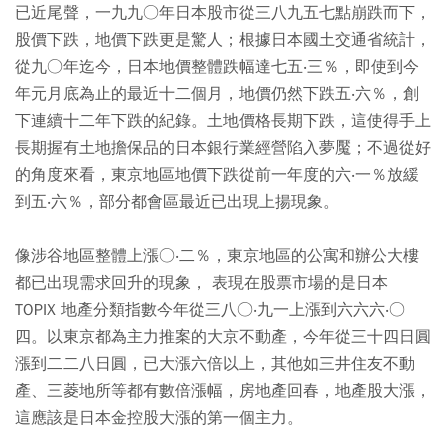
已近尾聲，一九九○年日本股市從三八九五七點崩跌而下，
股價下跌，地價下跌更是驚人；根據日本國土交通省統計，
從九○年迄今，日本地價整體跌幅達七五‧三％，即使到今
年元月底為止的最近十二個月，地價仍然下跌五‧六％，創
下連續十二年下跌的紀錄。土地價格長期下跌，這使得手上
長期握有土地擔保品的日本銀行業經營陷入夢魘；不過從好
的角度來看，東京地區地價下跌從前一年度的六‧一％放緩
到五‧六％，部分都會區最近已出現上揚現象。
像涉谷地區整體上漲○‧二％，東京地區的公寓和辦公大樓
都已出現需求回升的現象， 表現在股票市場的是日本
TOPIX 地產分類指數今年從三八○‧九一上漲到六六六‧○
四。以東京都為主力推案的大京不動產，今年從三十四日圓
漲到二二八日圓，已大漲六倍以上，其他如三井住友不動
產、三菱地所等都有數倍漲幅，房地產回春，地產股大漲，
這應該是日本金控股大漲的第一個主力。