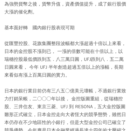
為強勢貨幣之後，貨幣升值，資產價值提升，成了銀行股價
大漲的催化劑。
基本面好轉 國內銀行股表現可期
從匯豐控股、花旗集團整段波幅都大漲超過十倍以上來看，
日本的金控股不漲則已， 一漲的倍數可能在十倍以上，以
瑞穗控股最低價跌到五．八三萬日圓，UFJ跌到八．五二萬
日圓來看， 今年 UFJ 半年創造超過五倍以上的漲幅，長期
來看似有漲上百萬日圓的實力。
日本的銀行業目前仍有三八五○億美元壞帳，不過銀行業致
力打銷呆帳，二○○○年以後， 金控版圖重組，從瑞穗控
股、三井住友、東京三菱、UFJ 到 RESONA，五大金控版圖
雛形正式確立，日本金控走向大者恆大的競爭態勢，雖然日
本仍存在不少地區性的小銀行，但是大型金控公司已確立了
競爭優勢，今年應是日本金融業經過長達十四年的大壓縮之