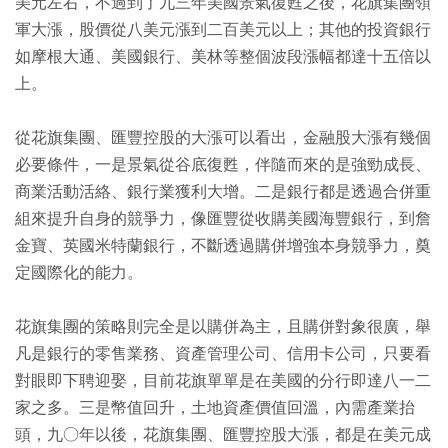
美元左右，不過到了九三年美國景氣復甦之後，花旗集團領
軍大漲，股價從八美元漲到二百美元以上；其他的投資銀行
如摩根大通、美國銀行、美林等整個波段漲幅都達十五倍以
上。
從花旗集團、匯豐控股的大漲可以看出，金融股大漲有幾個
必要條件，一是景氣從谷底復甦，伴隨而來的是強勁成長、
商業活動活絡、銀行業獲利大增。二是銀行都是透過合併重
組來提升自身的競爭力，像匯豐從收購美國海豐銀行，到詹
金寶、英國米特蘭銀行，不斷透過購併增強本身競爭力，奠
定國際化的能力。
花旗集團的策略則完全是以購併為主，且購併對象很廣，舉
凡是銀行的零售業務、資產管理公司、信用卡公司，只要看
對眼即下聘迎娶，目前花旗單單是在美國的分行即達八一二
家之多。三是幣值回升，土地資產價值回溫，內需產業抬
頭，九○年以後，花旗集團、匯豐控股大漲，都是在美元成