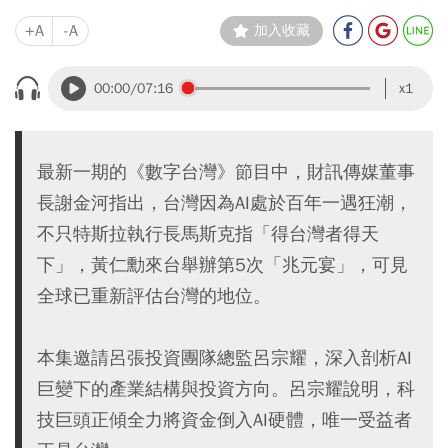
+A
-A
加入收藏
00:00
/07:16
x1
最新一期的《數字台灣》節目中，財訊傳媒董事
長謝金河指出，台灣因為AI處於百年一遇狂潮，
不只特斯拉執行長馬斯克指「得台灣者得天
下」，黃仁勳來台舉辦第5次「兆元宴」，可見
全球已重新評估台灣的地位。
本集邀請呂張投資團隊總監呂宗耀，深入剖析AI
巨變下的產業結構與投資方向。呂宗耀說明，科
技巨頭正傾全力將資金倒入AI硬體，唯一受益者