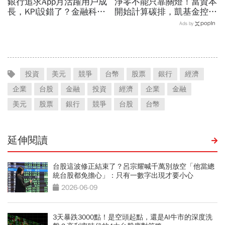
銀行追求App月活躍用戶成
淨零不能只靠關燈！當資本
長，KPI設錯了？金融科技
開始計算碳排，凱基金控如
下一場革命：好的金融服
何用金融影響力改變產業
Ads by
務，應該像空氣一樣存在
投資
美元
競爭
台幣
股票
銀行
經濟
企業
台股
金融
投資
經濟
企業
金融
美元
股票
銀行
競爭
台股
台幣
延伸閱讀
台股這波修正結束了？呂宗耀喊千萬別放空「他當總
統台股都免擔心」：只有一數字出現才要小心
2026-06-09
3天暴跌3000點！是空頭起點，還是AI牛市的深度洗