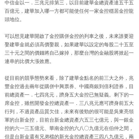
中信金以一．三兆元排第三，以目前建華金總資產達五千五
百億元，建華加入哪一方都可能使任何一家金控穩居金控龍
頭地位。
可以想見建華開啟了金控購併金控的列車之後，未來誰要迎
娶建華金就必須高價娶親，如果建華以設定的每股二十五至
三十元之間的價錢將自己嫁掉，那麼台灣的金融股將掀起一
連串的比價大漲效應。
從目前的競爭態勢來看，除了建華金點名的前三大之外，兆
豐金控過去兩年從購併中興票券、中國商銀到倍利證券，目
前總資產一．七四兆元，躋身五大金控已無疑義。剩下的一
席金控，雖然開發金控總資產一．三八兆元應可躋身前五大
行列，不過資產品質欠佳，未來有後勁的很可能是吳東亮領
軍的台新金控，目前台新金總資產六五三七億元，與一銀金
控的六一三五億元、華南金控的六八○九億元在伯仲之間，
但是台新金還有兄弟檔的新光金控總資產三四八九億元，兩