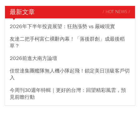
最新文章
/ HOT NEWS /
2026年下半年投資展望：狂熱漲勢 vs 嚴峻現實
友達二把手柯富仁裸辭內幕！「落後群創」成最後稻
草？
2026前進大南方論壇
佳世達集團艦隊無人機小隊起飛！鎖定美日頂級客戶切
入
今周刊30週年特輯｜更好的台灣：回望精彩風雲，預
見前瞻行動