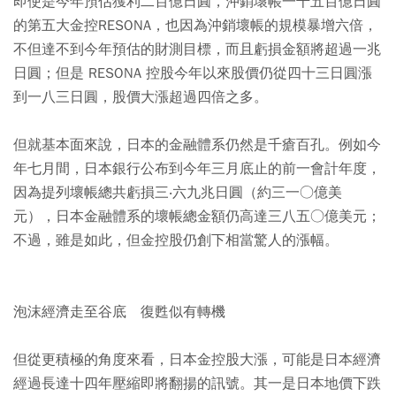
即使是今年預估獲利二百億日圓，沖銷壞帳一千五百億日圓
的第五大金控RESONA，也因為沖銷壞帳的規模暴增六倍，
不但達不到今年預估的財測目標，而且虧損金額將超過一兆
日圓；但是 RESONA 控股今年以來股價仍從四十三日圓漲
到一八三日圓，股價大漲超過四倍之多。
但就基本面來說，日本的金融體系仍然是千瘡百孔。例如今
年七月間，日本銀行公布到今年三月底止的前一會計年度，
因為提列壞帳總共虧損三‧六九兆日圓（約三一○億美
元），日本金融體系的壞帳總金額仍高達三八五○億美元；
不過，雖是如此，但金控股仍創下相當驚人的漲幅。
泡沫經濟走至谷底 復甦似有轉機
但從更積極的角度來看，日本金控股大漲，可能是日本經濟
經過長達十四年壓縮即將翻揚的訊號。其一是日本地價下跌