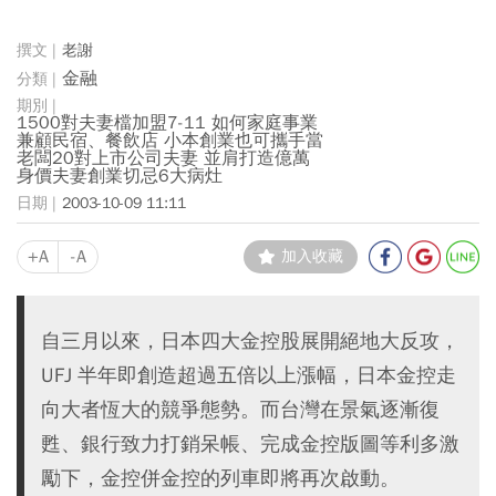
老謝
金融
1500對夫妻檔加盟7-11 如何家庭事業
兼顧民宿、餐飲店 小本創業也可攜手當
老闆20對上市公司夫妻 並肩打造億萬
身價夫妻創業切忌6大病灶
2003-10-09 11:11
+A
-A
加入收藏
自三月以來，日本四大金控股展開絕地大反攻，
UFJ 半年即創造超過五倍以上漲幅，日本金控走
向大者恆大的競爭態勢。而台灣在景氣逐漸復
甦、銀行致力打銷呆帳、完成金控版圖等利多激
勵下，金控併金控的列車即將再次啟動。