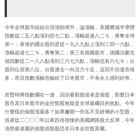
今年全球股市紛紛出現強勁彈升，論漲幅，美國費城半導體
指數從二五八點漲到四七二點，漲幅超過八二％，勇奪全球
第一；香港的國企股則是從一九八九點上漲到三四一六點，
漲幅超過七二％，勇奪第二；第三名德國股市，德國法蘭克
福指數從二一八八點漲到三六七六點，漲幅也有六七％；台
股則位居第八位。台股過去一向活力十足，這回不但溫吞很
多，而且指數漲幅也輸給了日本股市，不免令人感到好奇。
若暫時將指數擱在一邊，回頭看類股或者是個股，那麼日本
股市及日本股市的金控類股無疑是全球最矚目的焦點。今年
什麼樣的個股漲最多？如果撇開一些名不見經傳的小型股，
或者從二○○○年以來跌得很慘的美國網路股大反彈，今年
漲勢最凌厲的個股或類股恐非日本金控股莫屬。