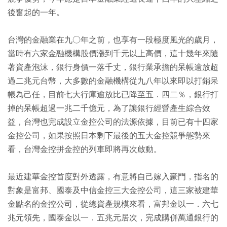
後奮起的一年。
台灣的金融業在九○年之前，也享有一段極度風光的歲月，
當時有六家金融機構股價漲到千元以上高價，這十幾年來隨
著資產泡沫，銀行身價一落千丈，銀行業承擔的呆帳逾放超
過二兆元台幣，大多數的金融機構從九八年以來即以打銷呆
帳為己任，目前七大行庫逾放比已降至五．四二％，銀行打
掉的呆帳超過一兆二千億元，為了讓銀行經營產生綜合效
益，台灣也完成設立金控公司的法源依據，目前已有十四家
金控公司，如果按照日本剩下最後的五大金控競爭態勢來
看，台灣金控拼金控的列車即將再次啟動。
最近建華金控首度對外透露，有意將自己嫁入豪門，指名的
對象是富邦、國泰及中信金控三大金控公司，這三家被建華
金點名的金控公司，從總資產規模來看，富邦金以一．六七
兆元領先，國泰金以一．五兆元居次，完成購併萬通銀行的