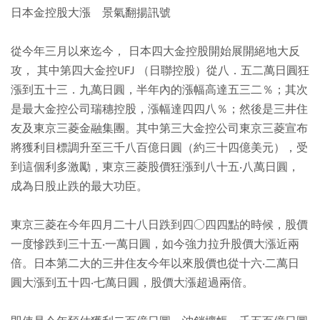
日本金控股大漲 景氣翻揚訊號
從今年三月以來迄今， 日本四大金控股開始展開絕地大反
攻， 其中第四大金控UFJ （日聯控股）從八．五二萬日圓狂
漲到五十三．九萬日圓，半年內的漲幅高達五三二％；其次
是最大金控公司瑞穗控股，漲幅達四四八％；然後是三井住
友及東京三菱金融集團。其中第三大金控公司東京三菱宣布
將獲利目標調升至三千八百億日圓（約三十四億美元），受
到這個利多激勵，東京三菱股價狂漲到八十五‧八萬日圓，
成為日股止跌的最大功臣。
東京三菱在今年四月二十八日跌到四○四四點的時候，股價
一度慘跌到三十五‧一萬日圓，如今強力拉升股價大漲近兩
倍。日本第二大的三井住友今年以來股價也從十六‧二萬日
圓大漲到五十四‧七萬日圓，股價大漲超過兩倍。