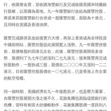
行，收購詹金寶，並收購海豐銀行及完成收購英國米特蘭銀
行股權，以英國為基地。九一年匯豐銀行改組為匯豐控股，
將原來四股匯豐銀行合併成一股匯豐控股，面額為十港元，
且同時在英國及香港掛牌。
匯豐完成購併及改組後實力大增，再加上香港成為全球投資
中國前哨站，匯豐控股從此展開驚人漲勢。九一年匯豐併股
前，股價每股約四港元左右，此後，匯豐控股展開長多攻
勢，股價到了九七年已經漲到二七九港元；後來匯豐再完成
拆股動作，一股拆成三股，股價在二○○○年又漲到一二二
港元，目前匯豐控股股價在一○七港元，已是香港上市企業
的航空母艦。
同一個時期，美國經濟在九一年復甦前夕，也是壓力重重，
在匯豐控股展開大漲之後不久，花旗集團也面臨儲貨銀行的
危機，當時有相當大的撤帳動作，花旗集團股價一度跌到八