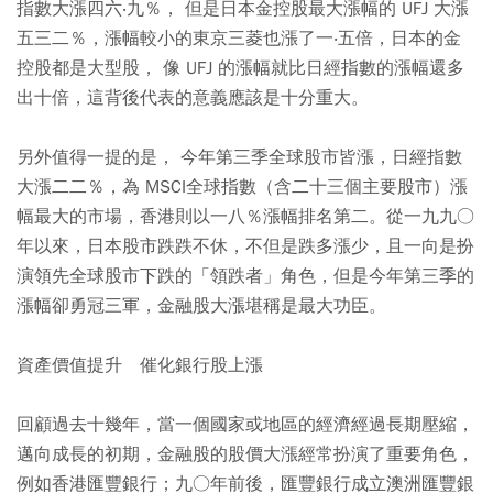
指數大漲四六‧九％， 但是日本金控股最大漲幅的 UFJ 大漲
五三二％，漲幅較小的東京三菱也漲了一‧五倍，日本的金
控股都是大型股， 像 UFJ 的漲幅就比日經指數的漲幅還多
出十倍，這背後代表的意義應該是十分重大。
另外值得一提的是， 今年第三季全球股市皆漲，日經指數
大漲二二％，為 MSCI全球指數（含二十三個主要股市）漲
幅最大的市場，香港則以一八％漲幅排名第二。從一九九○
年以來，日本股市跌跌不休，不但是跌多漲少，且一向是扮
演領先全球股市下跌的「領跌者」角色，但是今年第三季的
漲幅卻勇冠三軍，金融股大漲堪稱是最大功臣。
資
產價值提升 催化銀行股上漲
回顧過去十幾年，當一個國家或地區的經濟經過長期壓縮，
邁向成長的初期，金融股的股價大漲經常扮演了重要角色，
例如香港匯豐銀行；九○年前後，匯豐銀行成立澳洲匯豐銀