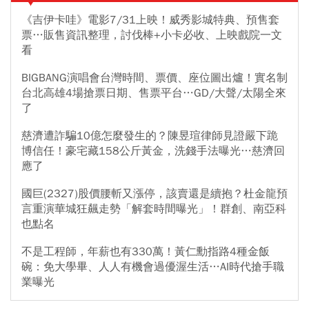
《吉伊卡哇》電影7/31上映！威秀影城特典、預售套
票…販售資訊整理，討伐棒+小卡必收、上映戲院一文
看
BIGBANG演唱會台灣時間、票價、座位圖出爐！實名制
台北高雄4場搶票日期、售票平台…GD/大聲/太陽全來
了
慈濟遭詐騙10億怎麼發生的？陳昱瑄律師見證嚴下跪
博信任！豪宅藏158公斤黃金，洗錢手法曝光…慈濟回
應了
國巨(2327)股價腰斬又漲停，該賣還是續抱？杜金龍預
言重演華城狂飆走勢「解套時間曝光」！群創、南亞科
也點名
不是工程師，年薪也有330萬！黃仁勳指路4種金飯
碗：免大學畢、人人有機會過優渥生活…AI時代搶手職
業曝光