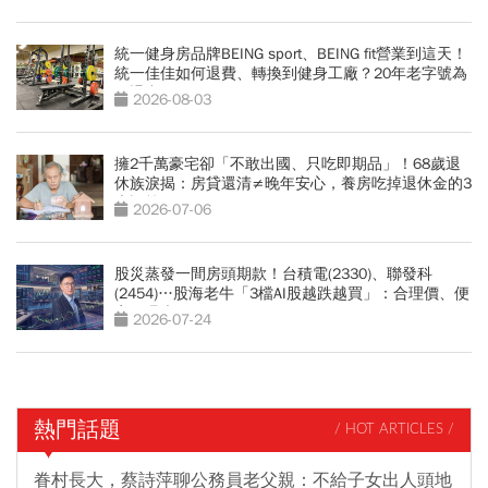
統一健身房品牌BEING sport、BEING fit營業到這天！
統一佳佳如何退費、轉換到健身工廠？20年老字號為
何退出
2026-08-03
擁2千萬豪宅卻「不敢出國、只吃即期品」！68歲退
休族淚揭：房貸還清≠晚年安心，養房吃掉退休金的3
大誤算
2026-07-06
股災蒸發一間房頭期款！台積電(2330)、聯發科
(2454)…股海老牛「3檔AI股越跌越買」：合理價、便
宜價曝光
2026-07-24
熱門話題
/ HOT ARTICLES /
眷村長大，蔡詩萍聊公務員老父親：不給子女出人頭地