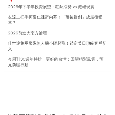
2026年下半年投資展望：狂熱漲勢 vs 嚴峻現實
友達二把手柯富仁裸辭內幕！「落後群創」成最後稻
草？
2026前進大南方論壇
佳世達集團艦隊無人機小隊起飛！鎖定美日頂級客戶切
入
今周刊30週年特輯｜更好的台灣：回望精彩風雲，預
見前瞻行動