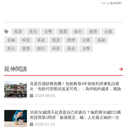
Ads by
投資
美元
台幣
股票
銀行
經濟
企業
金融
科技
基金
投資
經濟
企業
金融
美元
股票
銀行
科技
基金
台幣
延伸閱讀
兆基百億財務危機！包租教母4年前收到房東私訊看
出「包租代管龍頭岌岌可危」：為何租約越多，風險
越高？
2026-08-05
35至50歲買不起房是自己的責任？施昇輝30歲扛5萬
房貸買第1間房「躲過股災」喊：人生最正確的一次
決定
2026-07-22