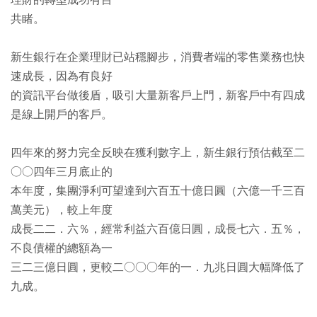
理財的轉型成功有目
共睹。
新生銀行在企業理財已站穩腳步，消費者端的零售業務也快
速成長，因為有良好
的資訊平台做後盾，吸引大量新客戶上門，新客戶中有四成
是線上開戶的客戶。
四年來的努力完全反映在獲利數字上，新生銀行預估截至二
○○四年三月底止的
本年度，集團淨利可望達到六百五十億日圓（六億一千三百
萬美元），較上年度
成長二二．六％，經常利益六百億日圓，成長七六．五％，
不良債權的總額為一
三二三億日圓，更較二○○○年的一．九兆日圓大幅降低了
九成。