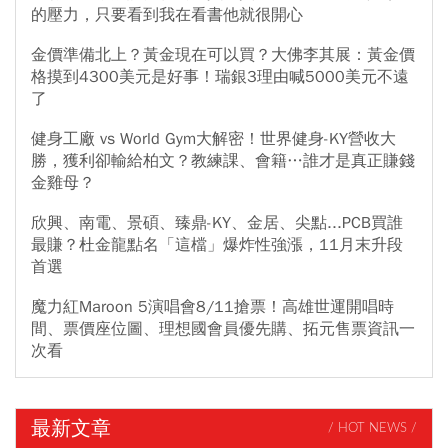
的壓力，只要看到我在看書他就很開心
金價準備北上？黃金現在可以買？大佛李其展：黃金價
格摸到4300美元是好事！瑞銀3理由喊5000美元不遠
了
健身工廠 vs World Gym大解密！世界健身-KY營收大
勝，獲利卻輸給柏文？教練課、會籍…誰才是真正賺錢
金雞母？
欣興、南電、景碩、臻鼎-KY、金居、尖點...PCB買誰
最賺？杜金龍點名「這檔」爆炸性強漲，11月末升段
首選
魔力紅Maroon 5演唱會8/11搶票！高雄世運開唱時
間、票價座位圖、理想國會員優先購、拓元售票資訊一
次看
最新文章
/ HOT NEWS /