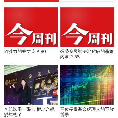
阿沙力的林文英 P.80
張榮發與鄭深池難解的翁婿
內幕 P.58
李紀珠用一張卡 把老台銀
三位長青基金經理人的不敗
變年輕了
哲學