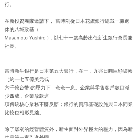
行。
在新投資團隊邀請下， 當時剛從日本花旗銀行總裁一職退
休的八城政基（
Masamoto Yashiro )，以七十一歲高齡出任新生銀行會長兼
社長。
當時新生銀行是日本第五大銀行，在一．九兆日圓巨額壞帳
（約一七五億美元或
六千億台幣)的壓力下，奄奄一息。企業與零售客戶數目減
少四成，企業放款這
項傳統核心業務不賺反賠；銀行的資訊基礎設施與日本同業
比較也相形見絀。
除了孱弱的經營體質外，新生面對外界極大的壓力，因為新
生是第一家引進外國