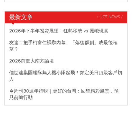
最新文章
/ HOT NEWS /
2026年下半年投資展望：狂熱漲勢 vs 嚴峻現實
友達二把手柯富仁裸辭內幕！「落後群創」成最後稻
草？
2026前進大南方論壇
佳世達集團艦隊無人機小隊起飛！鎖定美日頂級客戶切
入
今周刊30週年特輯｜更好的台灣：回望精彩風雲，預
見前瞻行動