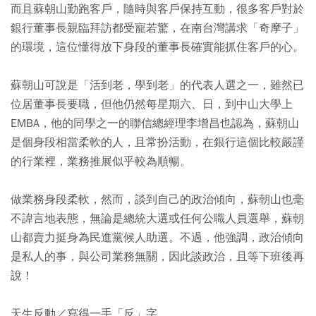
而且蘇朝山勤跑客戶，隨時與客戶保持互動，很多客戶對於
銀行董事長親臨拜訪都受寵若驚，在南台灣講求「奇摩子」
的環境，這位懂得放下身段的董事長確實能抓住客戶的心。
蘇朝山可說是「活到老，學到老」的代表人選之一，雖然已
位居董事長要職，但他仍然每星期六、日，到中山大學上
EMBA，他的同學之一的聯信總經理李增昌也認為，蘇朝山
是個身段相當柔軟的人，且常扮活動，在銀行這個比較嚴謹
的行業裡，業務推展似乎較為順暢。
做業務身段柔軟，然而，談到自己的政治傾向，蘇朝山也毫
不諱言地表態，無論是總統大選或任何公職人員選舉，蘇朝
山都賣力挺身為民進黨候人助選。不過，他強調，政治傾向
是私人的事，與公司業務無關，因此談政治，且等下班後再
說！
天生反動／寫得一手「反」字