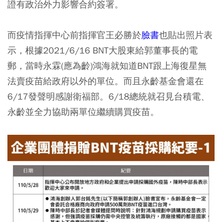
證有政治外力影響合約簽署。
而疫情指揮中心前指揮官王必勝於
臉書
也貼出照片表
示，根據2021/6/16 BNT大股東給郭董事長的電
郵，當時永霖(應為齡)鴻海就知道BNT跟上海復星無
法賣疫苗給政府以外的單位。而且永齡基金會還在
6/17發聲明感謝衛福部。6/18總統就召見台積電、
永齡並全力協助兩單位繼續購買疫苗。