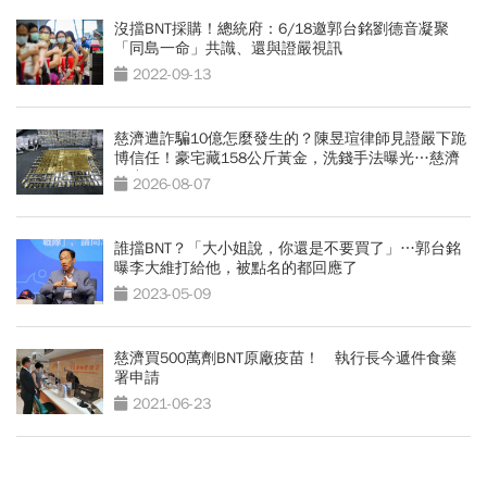
沒擋BNT採購！總統府：6/18邀郭台銘劉德音凝聚
「同島一命」共識、還與證嚴視訊
2022-09-13
慈濟遭詐騙10億怎麼發生的？陳昱瑄律師見證嚴下跪
博信任！豪宅藏158公斤黃金，洗錢手法曝光…慈濟
回應了
2026-08-07
誰擋BNT？「大小姐說，你還是不要買了」…郭台銘
曝李大維打給他，被點名的都回應了
2023-05-09
慈濟買500萬劑BNT原廠疫苗！ 執行長今遞件食藥
署申請
2021-06-23