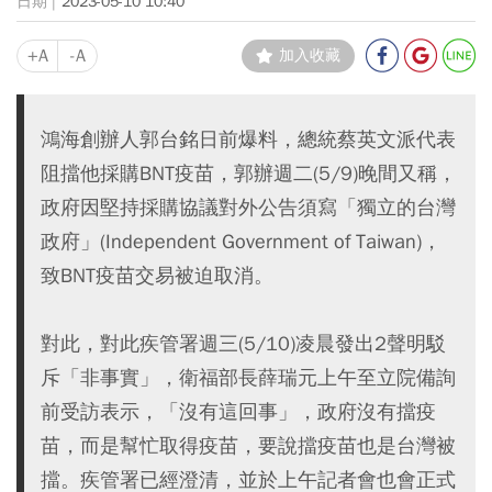
2023-05-10 10:40
+A
-A
加入收藏
鴻海創辦人郭台銘日前爆料，總統蔡英文派代表
阻擋他採購BNT疫苗，郭辦週二(5/9)晚間又稱，
政府因堅持採購協議對外公告須寫「獨立的台灣
政府」(Independent Government of Taiwan)，
致BNT疫苗交易被迫取消。
對此，對此疾管署週三(5/10)凌晨發出2聲明駁
斥「非事實」，衛福部長薛瑞元上午至立院備詢
前受訪表示，「沒有這回事」，政府沒有擋疫
苗，而是幫忙取得疫苗，要說擋疫苗也是台灣被
擋。疾管署已經澄清，並於上午記者會也會正式