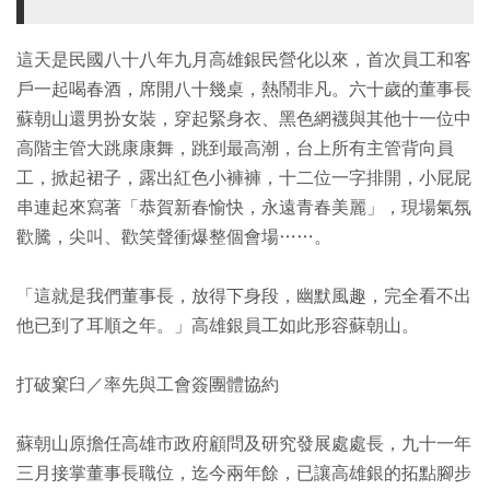
這天是民國八十八年九月高雄銀民營化以來，首次員工和客
戶一起喝春酒，席開八十幾桌，熱鬧非凡。六十歲的董事長
蘇朝山還男扮女裝，穿起緊身衣、黑色網襪與其他十一位中
高階主管大跳康康舞，跳到最高潮，台上所有主管背向員
工，掀起裙子，露出紅色小褲褲，十二位一字排開，小屁屁
串連起來寫著「恭賀新春愉快，永遠青春美麗」，現場氣氛
歡騰，尖叫、歡笑聲衝爆整個會場……。
「這就是我們董事長，放得下身段，幽默風趣，完全看不出
他已到了耳順之年。」高雄銀員工如此形容蘇朝山。
打破窠臼／率先與工會簽團體協約
蘇朝山原擔任高雄市政府顧問及研究發展處處長，九十一年
三月接掌董事長職位，迄今兩年餘，已讓高雄銀的拓點腳步