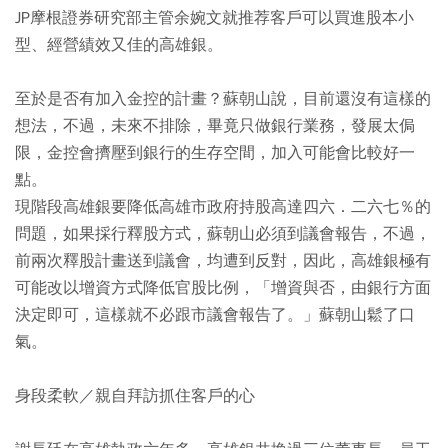
JP摩根證券研究部主管余婉文就推荐客戶可以買進股本小
型、經營績效又佳的高雄銀。
至於是否有加入金控的計畫？蘇朝山說，目前還沒有這樣的
想法，不過，未來不排除，畢竟只做銀行業務，發展太侷
限，金控會擠壓到銀行的生存空間，加入可能會比較好一
點。
現階段高雄銀要降低高雄市政府持股高達四六．二六七％的
問題，如果採行釋股方式，蘇朝山必須到議會報告，不過，
前兩次釋股計畫送到議會，均遭到反對，因此，高雄銀極有
可能改以增資方式降低官股比例，「增資與否，由銀行方面
決定即可，這樣就不必跟市議會報告了。」蘇朝山鬆了口
氣。
身段柔軟／親自拜訪抓住客戶的心