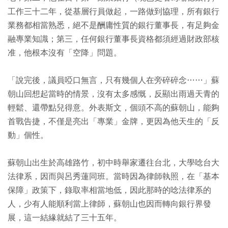
工作三十二年，從基層行員做起，一路做到協理，所有銀行
業務都相當熟悉，絕不是酬庸性質的銀行董事長，有足夠金
融專業知識；第三，任何銀行董事長資格都須經過財政部核
准，他根本沒有「空降」問題。
「說完後，議員啞口無言，只有幾個人在旁碎碎念……」蘇
朝山回想起當時的情景，沒有太多感慨，反顯出雨過天青的
輕鬆、還帶點兒得意。外表斯文，個頭不高的蘇朝山，能夠
首戰告捷，不僅是亮出「專業」金牌，更因為他天生的「反
動」個性。
蘇朝山出生於高雄路竹，初中時舉家遷往台北，大學唸台大
法律系，因而與呂秀蓮同班。當時因為律師執照，在「基本
保障」政策下，錄取率相當地低，因此那時的唸法律系的
人，少有人能順利當上律師，蘇朝山也因而轉向銀行界發
展，這一結緣就結了三十五年。