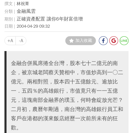
林祝菁
金融風雲
正確資產配置 讓你6年財富倍增
2004-04-29 09:32
+A
-A
加入收藏
金融合併風席捲全台灣，股本七十二億元的南
企，被京城老闆蔡天贊相中，市值炒高到一○二
億元。兩相對照，股本四十五億餘元、逾放比
一．五四％的高雄銀行，市值竟只有一一五億
元，這塊南部金融界的璞玉，何時會綻放光芒？
二月初，農曆年剛過，南台灣的高雄銀行員工和
客戶在港都的漢來飯店經歷一次前所未有的狂
歡。