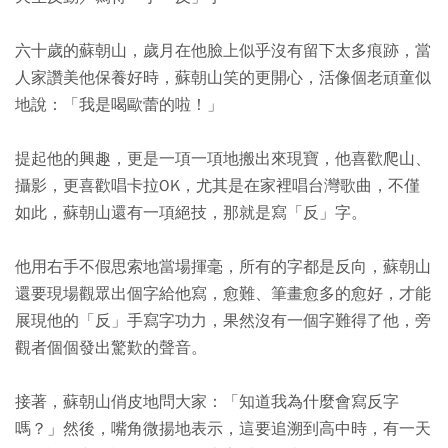
六十歲的蘇朝山，歲月在他臉上似乎沒有留下太多痕跡，當
人家讚美他保養好時，蘇朝山笑的更開心，活像個老頑童似
地說：「我是喝歐蕾的啦！」
提起他的興趣，更是一項一項地搬出來現寶，他喜歡爬山、
攝影，更喜歡唱卡拉OK，尤其是在家裡唱台灣歌曲，不僅
如此，蘇朝山還有一項絕技，那就是寫「反」字。
他用右手不假思索地當場揮毫，所有的字都是反向，蘇朝山
還要現場觀眾出個字給他寫，愈難、筆畫愈多的愈好，才能
展現他的「反」手寫字功力，果然沒有一個字難得了他，旁
觀者個個發出驚歎的聲音。
接著，蘇朝山俏皮地問大家：「知道我為什麼會寫反字
嗎？」然後，嘴角微揚地表示，這要追溯到高中時，有一天