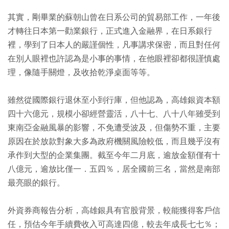
其實，剛畢業的蘇朝山曾在日系公司的貿易部工作，一年後
才轉往日本第一勸業銀行，正式進入金融界，在日系銀行
裡，學到了日本人的嚴謹個性，凡事講求保密，而且對任何
在別人眼裡也許認為是小事的事情，在他眼裡卻都很謹慎處
理，像隨手關燈，及收拾乾淨桌面等等。
雖然從國際銀行退休至小到行庫，但他認為，高雄銀資本額
四十六億元，規模小卻經營靈活，八十七、八十八年雖受到
東南亞金融風暴的影響，不免遭受波及，但傷勢不重，主要
原因在於放款對象大多為政府機關風險較低，而且幾乎沒有
承作到大型的企業集團。截至今年二月底，逾放金額僅有十
八億元，逾放比僅一．五四％，居全國前三名，當然是南部
最亮眼的銀行。
外資券商報告分析，高雄銀具有官股背景，較能獲得客戶信
任，預估今年手續費收入可高達四億，較去年成長七七％；