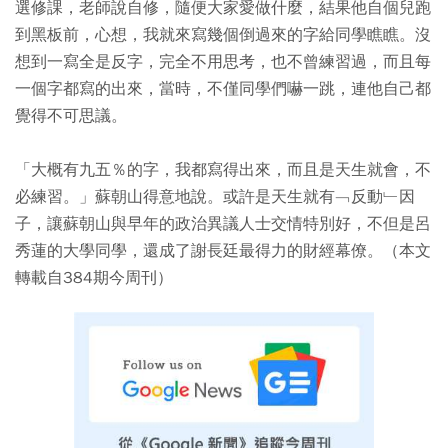
選修課，老師說自修，隨便大家愛做什麼，結果他自個兒跑
到黑板前，心想，我就來寫幾個倒過來的字給同學瞧瞧。沒
想到一寫全是反字，完全不用思考，也不曾練習過，而且每
一個字都寫的出來，當時，不僅同學們嚇一跳，連他自己都
覺得不可思議。
「大概有九五％的字，我都寫得出來，而且是天生就會，不
必練習。」蘇朝山得意地說。或許是天生就有﹁反動﹂因
子，讓蘇朝山與早年的政治異議人士交情特別好，不但是呂
秀蓮的大學同學，還成了謝長廷最得力的財經幕僚。（本文
轉載自384期今周刊）