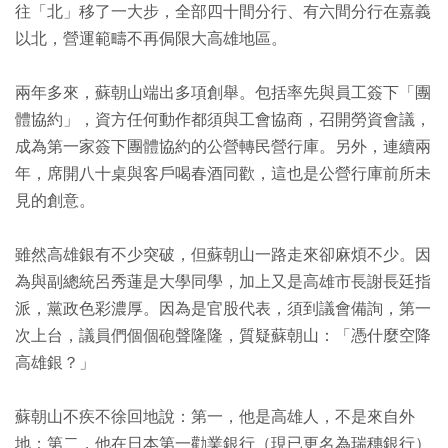
往「北」移了一大步，全部四十間分行、有六間分行在嘉義
以北，營運範疇不再侷限大高雄地區。
兩年多來，蘇朝山端出多項創舉。包括率先與員工簽下「團
體協約」，資方任何動作都須與工會協商，召開勞資會議，
成為第一家簽下團體協約的公營轉民營行庫。另外，連續兩
年，席開八十桌與客戶喝春酒同歡，這也是公營行庫前所未
見的創意。
雖然高雄銀有不少突破，但蘇朝山一路走來卻麻煩不少。因
為與副總統呂秀蓮是大學同學，加上又是高雄市長謝長廷指
派，黨政色彩濃厚。因為是官股代表，須到議會備詢，第一
次上台，議員們個個砲聲隆隆，質疑蘇朝山：「憑什麼空降
高雄銀？」
蘇朝山不疾不徐回地說：第一，他是高雄人，不是來自外
地；第二，他在日本第一勸業銀行（現已更名為瑞穗銀行）