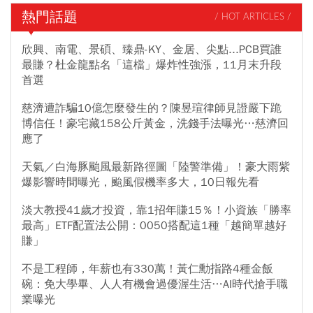
熱門話題
/ HOT ARTICLES /
欣興、南電、景碩、臻鼎-KY、金居、尖點...PCB買誰
最賺？杜金龍點名「這檔」爆炸性強漲，11月末升段
首選
慈濟遭詐騙10億怎麼發生的？陳昱瑄律師見證嚴下跪
博信任！豪宅藏158公斤黃金，洗錢手法曝光…慈濟回
應了
天氣／白海豚颱風最新路徑圖「陸警準備」！豪大雨紫
爆影響時間曝光，颱風假機率多大，10日報先看
淡大教授41歲才投資，靠1招年賺15％！小資族「勝率
最高」ETF配置法公開：0050搭配這1種「越簡單越好
賺」
不是工程師，年薪也有330萬！黃仁勳指路4種金飯
碗：免大學畢、人人有機會過優渥生活…AI時代搶手職
業曝光