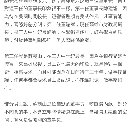
謝長廷在高雄執政六年多，高雄銀共換過三位董事長，員工
對這三任的董事長印象很不一樣。第一任董事長陳建隆，因
為待在美國時間較長，經營管理頗有美式作風，凡事看能
力，喜怒好惡分明；第二任董瑞斌，現任高雄市財政局局
長，是三人中年紀最輕的，在學術界多年，頗有學者的風
範，對於時事判斷很強，但人際關係較弱。
第三任就是蘇朝山，在三人中年紀最長，因為在銀行界經歷
豐富，來高雄銀後，員工對他最大的印象，就是他對﹁保
密﹂相當要求，而且可能因為在日商待了三十年，做事較嚴
謹，任何事都會要求員工做紀錄，不能靠記憶，做事較細
心。
部分員工說，蘇朝山是位幽默的董事長，較圓滑內歛，對於
不同意的事，不會立即將情緒寫在臉上，會給員工緩衝的空
間，算來是個隨和的董事長。