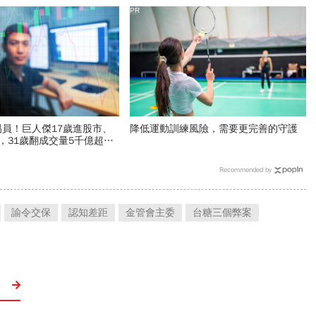
PR
員！巨人傑17歲進股市、
降低運動訓練風險，需要更完善的守護
，31歲翻成交量5千億超級
賠1元也要找出原因
Recommended by
諭令交保
認知差距
金管會主委
台糖三個弊案