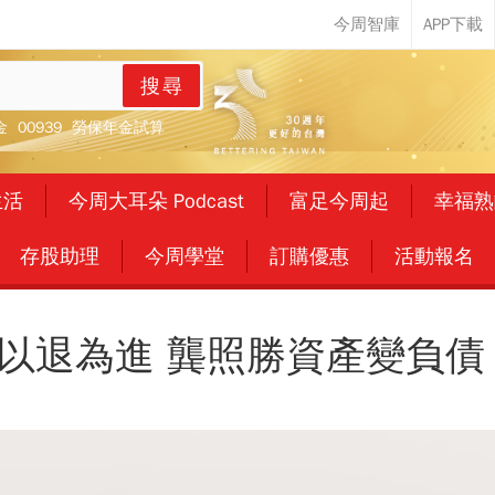
搜尋
金
00939
勞保年金試算
生活
今周大耳朵 Podcast
富足今周起
幸福熟
存股助理
今周學堂
訂購優惠
活動報名
以退為進 龔照勝資產變負債 P