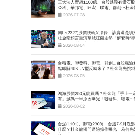
三大法人賣超1100億、台股逃殺有鑽石
亞科、華邦電、旺宏、聯電、群創…杜金
3檔迎「黃金坑」買點
2026-07-28
國巨(2327)股價腰斬又漲停，該賣還是續
杜金龍預言重演華城狂飆走勢「解套時間
光」！群創、南亞科也點名
2026-08-04
台積電、聯發科、聯電、群創...台股飆逾1
點叩關45K，V型反轉來了？杜金龍先挑2
「便當股」
2026-08-05
鴻海股價250元能買嗎？杜金龍「手上一
有」減碼一半原因曝光！聯發科、聯電…
加碼這些個股
2026-08-02
台泥(1101)、聯電(2303)... 台股7-9月
什麼？杜金龍獨門避險操作曝光：為何先
主動式ETF？