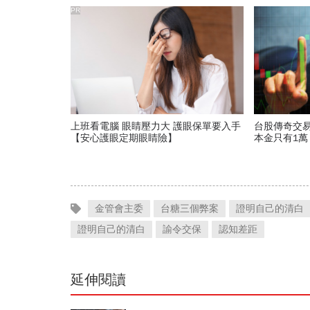
PR
上班看電腦 眼睛壓力大 護眼保單要入手
台股傳奇交易
【安心護眼定期眼睛險】
本金只有1萬
散戶：即使
金管會主委
台糖三個弊案
證明自己的清白
證明自己的清白
諭令交保
認知差距
延伸閱讀