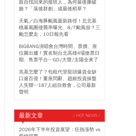
親自找回來的接班人，為何最後撕破
臉？「落後群創」成最後稻草？
天氣／白海豚颱風最新路徑！北北基
桃暴風圈侵襲率曝光、8/7颱風假？三
颱怎麼走，10日報先看
BIGBANG演唱會台灣時間、票價、座
位圖出爐！實名制台北高雄4場搶票日
期、售票平台…GD/大聲/太陽全來了
兆基怎麼了？包租代管龍頭爆資金缺
口逾百億！董座閃辭、趙姬投資操盤
人失聯…187人組自救會，公司最新
聲明
最新文章
/ HOT NEWS /
2026年下半年投資展望：狂熱漲勢 vs