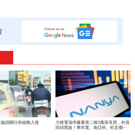
車族請關注癌細胞入侵
力積電漲停爆量第二根5萬張等買，外資
回頭買超！華邦電、南亞科、旺宏都狂
飆選誰：關鍵要看這數字