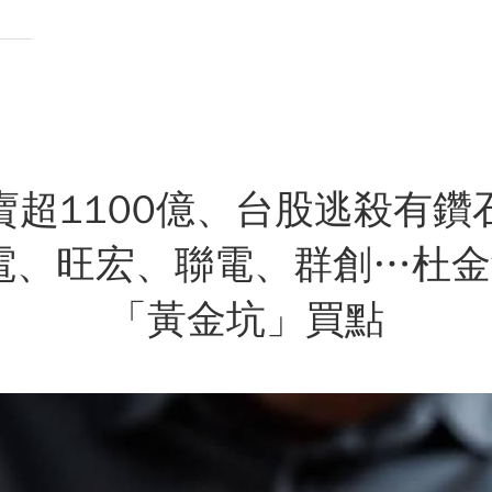
賣超1100億、台股逃殺有鑽
電、旺宏、聯電、群創…杜金
「黃金坑」買點