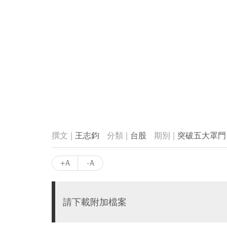
王志鈞
台股
突破五大罩門
+A
-A
請下載附加檔案