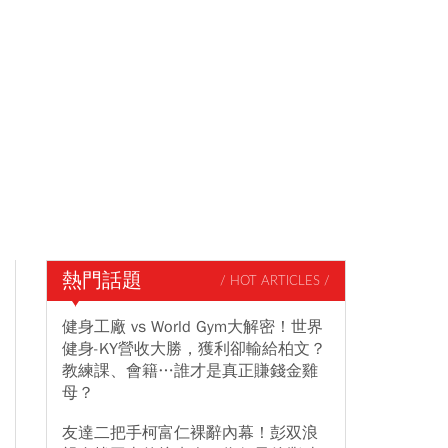
熱門話題
/ HOT ARTICLES /
健身工廠 vs World Gym大解密！世界
健身-KY營收大勝，獲利卻輸給柏文？
教練課、會籍…誰才是真正賺錢金雞
母？
友達二把手柯富仁裸辭內幕！彭双浪