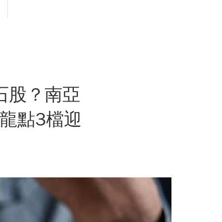
石股？南亞
龍點3檔迎