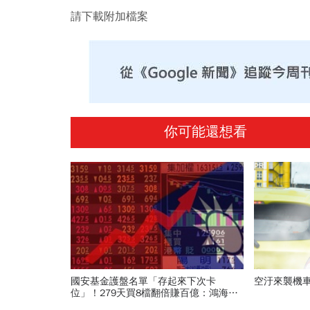
請下載附加檔案
你可能還想看
PR
國安基金護盤名單「存起來下次卡
空汙來襲機
位」！279天買8檔翻倍賺百億：鴻海、
台達電...唯一金融股是它