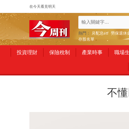
在今天看見明天
熱門：
月配息etf
勞保退休
存股名單
投資理財
保險稅制
產業時事
職場
不懂