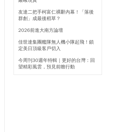
嚴峻現實
友達二把手柯富仁裸辭內幕！「落後
群創」成最後稻草？
2026前進大南方論壇
佳世達集團艦隊無人機小隊起飛！鎖
定美日頂級客戶切入
今周刊30週年特輯｜更好的台灣：回
望精彩風雲，預見前瞻行動