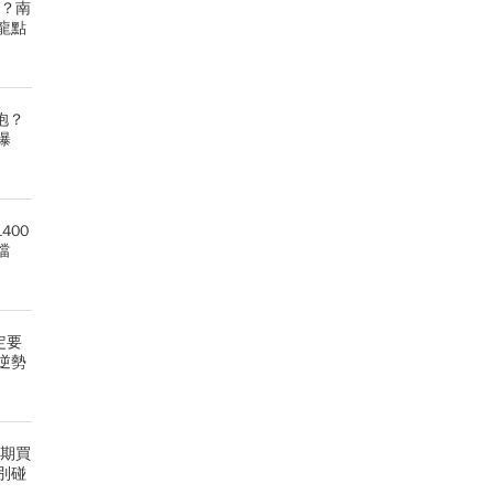
股？南
龍點
抱？
曝
400
檔
定要
逆勢
洗盤期買
別碰