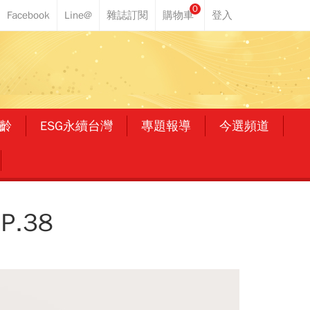
0
齡
ESG永續台灣
專題報導
今選頻道
.38