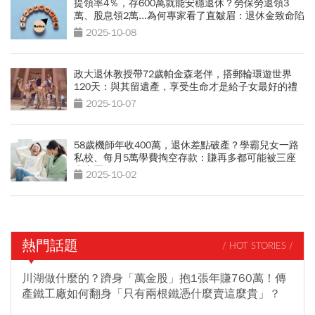
提領率4％，存600萬就能安穩退休？勞保勞退領3
萬、股息領2萬...為何專家看了直皺眉：退休金致命陷
阱
2025-10-08
政大退休教授帶72歲帕金森老伴，搭郵輪環遊世界
120天：與其留遺產，享受生命才是給子女最好的禮
物
2025-10-07
58歲機師年收400萬，退休差點破產？學霸兒女一路
私校、每月5萬學費掏空存款：賺再多都可能被三座
大山壓垮
2025-10-02
熱門話題
/ HOT STORIES /
川湖做什麼的？躋身「萬金股」抱1張年賺760萬！傳
產鐵工廠如何翻身「只有兩根鐵憑什麼賣這麼貴」？