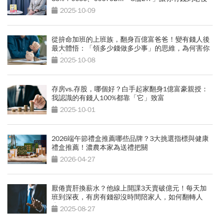
2025-10-09
從拚命加班的上班族，翻身百億富爸爸！變有錢人後
最大體悟：「領多少錢做多少事」的思維，為何害你
變窮？
2025-10-08
存房vs.存股，哪個好？白手起家翻身1億富豪親授：
我認識的有錢人100%都靠「它」致富
2025-10-01
2026端午節禮盒推薦哪些品牌？3大挑選指標與健康
禮盒推薦！濃農本家為送禮把關
2026-04-27
厭倦賣肝換薪水？他線上開課3天賣破億元！每天加
班到深夜，有房有錢卻沒時間陪家人，如何翻轉人
生？
2025-08-27