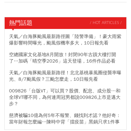
熱門話題
/ HOT ARTICLES /
天氣／白海豚颱風最新路徑圖「陸警準備」！豪大雨紫
爆影響時間曝光，颱風假機率多大，10日報先看
空總國家文化基地8月開放！封閉90年古蹟大樓打開
了…加碼「晴空季2026」這天登場，16件作品必看
天氣／白海豚颱風最新路徑！北北基桃暴風圈侵襲率曝
光、8/7颱風假？三颱怎麼走，10日報先看
009826「台版VT」可以買？股價、配息、成分股…和
全球VT哪不同，為何連周冠男都說009826上市是邁大
步？
慈濟被騙10億為何5年不報警、錢找到才認？他好奇：
當年財報怎麼編…陳時中背「擋疫苗」黑鍋只求1件事