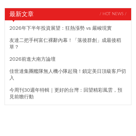
最新文章
/ HOT NEWS /
2026年下半年投資展望：狂熱漲勢 vs 嚴峻現實
友達二把手柯富仁裸辭內幕！「落後群創」成最後稻
草？
2026前進大南方論壇
佳世達集團艦隊無人機小隊起飛！鎖定美日頂級客戶切
入
今周刊30週年特輯｜更好的台灣：回望精彩風雲，預
見前瞻行動