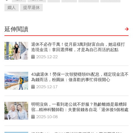
嫺人
提早退休
延伸閱讀
退休不必存千萬！從月薪3萬到財富自由，她這樣打
造現金流：拿回選擇權，才是為自己而活的起點
2025-12-22
43歲退休！勞保一次領變穩領6%配息，穩定現金流不
為錢而活，粉圓妹：做喜歡的事忙得很開心
2025-12-17
明明沒病，一看到老公就不舒服？熟齡離婚是最糟歸
宿...精神科醫師勸：夫妻留錢各自花「退休後5個相處
之道」
2025-10-08