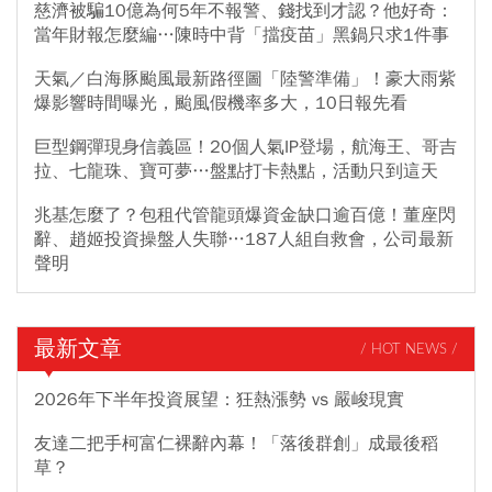
慈濟被騙10億為何5年不報警、錢找到才認？他好奇：
當年財報怎麼編…陳時中背「擋疫苗」黑鍋只求1件事
天氣／白海豚颱風最新路徑圖「陸警準備」！豪大雨紫
爆影響時間曝光，颱風假機率多大，10日報先看
巨型鋼彈現身信義區！20個人氣IP登場，航海王、哥吉
拉、七龍珠、寶可夢…盤點打卡熱點，活動只到這天
兆基怎麼了？包租代管龍頭爆資金缺口逾百億！董座閃
辭、趙姬投資操盤人失聯…187人組自救會，公司最新
聲明
最新文章
/ HOT NEWS /
2026年下半年投資展望：狂熱漲勢 vs 嚴峻現實
友達二把手柯富仁裸辭內幕！「落後群創」成最後稻
草？