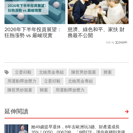
2026年下半年投資展望：
慈濟、綠色和平、家扶 財
狂熱漲勢 vs 嚴峻現實
務最不公開
Ads by
立委邱毅
北檢黑金專組
陳哲男炒股案
辦案
用運動釋放壓力
立委邱毅
北檢黑金專組
陳哲男炒股案
辦案
用運動釋放壓力
延伸閱讀
她49歲提早退休，8年去歐洲玩3趟、財產還成長
35%！0050、00679B...「8檔ETF」讓你有錢到老後