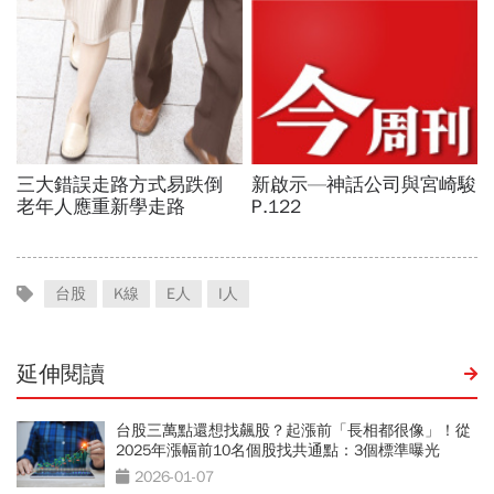
台股
K線
E人
I人
延伸閱讀
台股三萬點還想找飆股？起漲前「長相都很像」！從
2025年漲幅前10名個股找共通點：3個標準曝光
2026-01-07