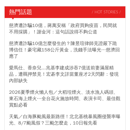
熱門話題
/ HOT STORIES /
慈濟遭詐騙10億，蔣萬安稱「政府買夠疫苗，民間就
不用採購」！謝金河：這句話說得不夠公道
慈濟遭詐騙10億怎麼發生的？陳昱瑄律師見證嚴下跪
博信任！豪宅藏158公斤黃金，洗錢手法曝光…慈濟回
應了
愛馬仕、香奈兒...兆基李建成涉吞7億送前妻滿屋精
品，遭羈押禁見！宏碁李文詳當董座才2天閃辭：發現
內部缺失
2026夏季煙火懶人包／大稻埕煙火、淡水漁人碼頭、
東石海上煙火…全台花火施放時間、表演卡司、最佳觀
賞點必看
天氣／白海豚颱風最新路徑！北北基桃暴風圈侵襲率曝
光、8/7颱風假？三颱怎麼走，10日報先看