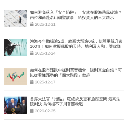
如何避免落入「安全陷阱」，安然在股海乘風破浪？
兩位和尚赴名山朝聖故事，給投資人的三大啟示
2025-12-31
鴻海今年勁揚逾2成、緯穎大漲逾6成，信驊更飆升逾
100％！如何掌握飆股的天時、地利及人和，讓你賺
到一檔又一檔？
2025-12-24
如何在股市漲跌中抓到買賣機會，賺到真金白銀？可
以從看懂漲勢的「四大階段」做起
2025-12-17
首席大法官「指點」 狂總統反更有施壓空間 最高法
院判決 為何擋不了川普關稅戰
2026-02-25