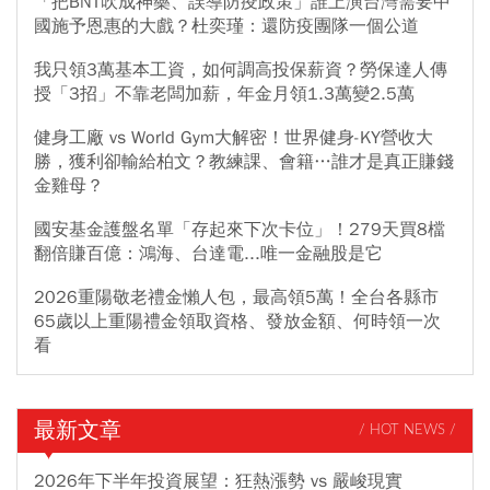
「把BNT吹成神藥、誤導防疫政策」誰上演台灣需要中
國施予恩惠的大戲？杜奕瑾：還防疫團隊一個公道
我只領3萬基本工資，如何調高投保薪資？勞保達人傳
授「3招」不靠老闆加薪，年金月領1.3萬變2.5萬
健身工廠 vs World Gym大解密！世界健身-KY營收大
勝，獲利卻輸給柏文？教練課、會籍…誰才是真正賺錢
金雞母？
國安基金護盤名單「存起來下次卡位」！279天買8檔
翻倍賺百億：鴻海、台達電...唯一金融股是它
2026重陽敬老禮金懶人包，最高領5萬！全台各縣市
65歲以上重陽禮金領取資格、發放金額、何時領一次
看
最新文章
/ HOT NEWS /
2026年下半年投資展望：狂熱漲勢 vs 嚴峻現實