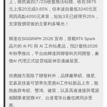
上，雖然週四(7/23)收盤無法站穩、收在3875
元上漲25元或0.65%，但本波自最低3240元至
周四高點4050元來算，短短3天已經彈升25%，
支撐股價背後的主要利多曝光！
輝達在SIGGRAPH 2026 宣布，搭載RTX Spark
晶片的 AI PC 與 AI 工作站產品，預計最快2026
年秋季推出，平台由輝達與聯發科共同開發，象
徵AI 代理正式從雲端延伸至邊緣裝置。
供應鏈方面除了聯發科外，品牌廠華碩、微星、
宏碁及技嘉可望率先受惠AI工作站新品上市，散
熱族群奇鋐、雙鴻、健策，以及高速連接與電源
相關業者貿聯-KY、台達電等台廠也將同步受
惠。