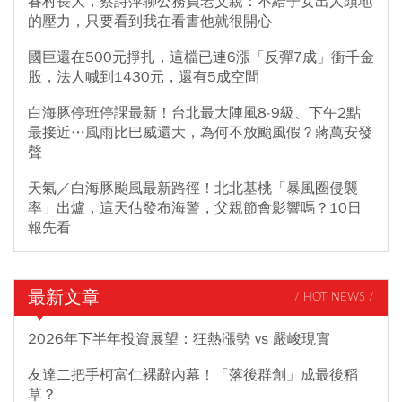
眷村長大，蔡詩萍聊公務員老父親：不給子女出人頭地
的壓力，只要看到我在看書他就很開心
國巨還在500元掙扎，這檔已連6漲「反彈7成」衝千金
股，法人喊到1430元，還有5成空間
白海豚停班停課最新！台北最大陣風8-9級、下午2點
最接近…風雨比巴威還大，為何不放颱風假？蔣萬安發
聲
天氣／白海豚颱風最新路徑！北北基桃「暴風圈侵襲
率」出爐，這天估發布海警，父親節會影響嗎？10日
報先看
最新文章
/ HOT NEWS /
2026年下半年投資展望：狂熱漲勢 vs 嚴峻現實
友達二把手柯富仁裸辭內幕！「落後群創」成最後稻
草？