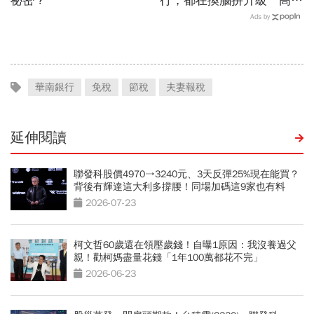
祕密？
行，都在換腦拚升級 高雄
金融專區 催出台灣財管新
Ads by
革命
華南銀行
免稅
節稅
夫妻報稅
延伸閱讀
聯發科股價4970→3240元、3天反彈25%現在能買？
背後有輝達這大利多撐腰！同場加碼這9家也有料
2026-07-23
柯文哲60歲還在領壓歲錢！自曝1原因：我沒養過父
親！勸柯媽盡量花錢「1年100萬都花不完」
2026-06-23