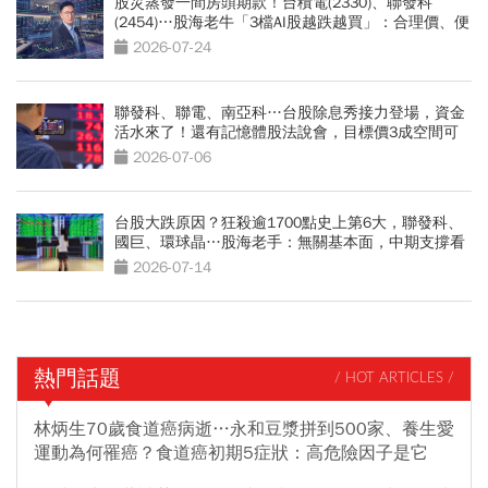
股災蒸發一間房頭期款！台積電(2330)、聯發科
(2454)…股海老牛「3檔AI股越跌越買」：合理價、便
宜價曝光
2026-07-24
聯發科、聯電、南亞科…台股除息秀接力登場，資金
活水來了！還有記憶體股法說會，目標價3成空間可
以追？
2026-07-06
台股大跌原因？狂殺逾1700點史上第6大，聯發科、
國巨、環球晶…股海老手：無關基本面，中期支撐看
這關卡
2026-07-14
熱門話題
/ HOT ARTICLES /
林炳生70歲食道癌病逝…永和豆漿拼到500家、養生愛
運動為何罹癌？食道癌初期5症狀：高危險因子是它