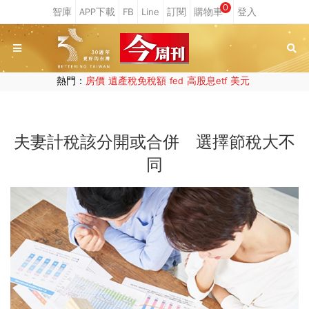
0
熱門：
房價
遺產稅免稅額
fed
高股息etf
美元
夫妻計稅該分開或合併 選擇節稅大不
同