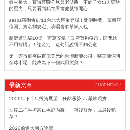
眷村長大，蔡詩萍聊公務員老父親：不給子女出人頭地
的壓力，只要看到我在看書他就很開心
aespa演唱會8/11台北大巨蛋登場！開唱時間、票價座
位圖、實名制規定、演唱會歌單懶人包
慈濟遭詐騙10億，蔣萬安稱「政府買夠疫苗，民間就
不用採購」！謝金河：這句話說得不夠公道
第一家市值突破百億美元的台灣新藥公司！藥華藥深耕
全球市場，能成為下一個武田製藥？
最新文章
/ HOT NEWS /
2026年下半年投資展望：狂熱漲勢 vs 嚴峻現實
友達二把手柯富仁裸辭內幕！「落後群創」成最後稻
草？
2026前進大南方論壇