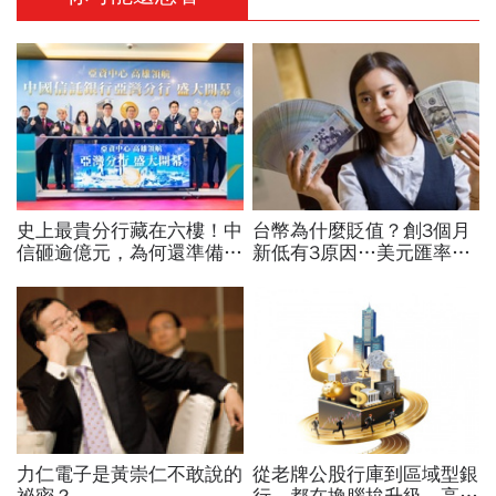
史上最貴分行藏在六樓！中
台幣為什麼貶值？創3個月
信砸逾億元，為何還準備一
新低有3原因…美元匯率接
間「不常用」的會議室？
下來怎麼走？央行點出後市
兩大關鍵
力仁電子是黃崇仁不敢說的
從老牌公股行庫到區域型銀