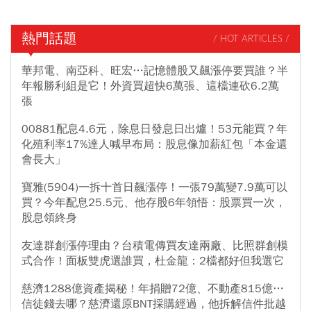
熱門話題
/ HOT ARTICLES /
華邦電、南亞科、旺宏…記憶體股又飆漲停要買誰？半
年報勝利組是它！外資買超快6萬張、這檔連砍6.2萬
張
00881配息4.6元，除息日發息日出爐！53元能買？年
化殖利率17%達人喊早布局：股息像加薪紅包「本金還
會長大」
寶雅(5904)一拆十首日飆漲停！一張79萬變7.9萬可以
買？今年配息25.5元、他存股6年領悟：股票買一次，
股息領終身
友達群創漲停理由？台積電傳買友達兩廠、比照群創模
式合作！面板雙虎選誰買，杜金龍：2檔都好但我選它
慈濟1288億資產揭秘！年捐贈72億、不動產815億…
信徒錢去哪？慈濟還原BNT採購經過，他拆解信件批越