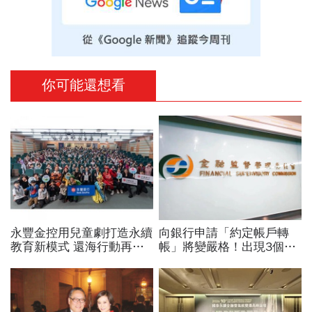
你可能還想看
永豐金控用兒童劇打造永續
向銀行申請「約定帳戶轉
教育新模式 還海行動再進
帳」將變嚴格！出現3個動
化 環保概念藝術美學
作有可能就被擋…金管會近
30條規範出爐