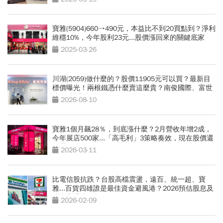
寶雅(5904)660→490元，本益比不到20買點到？淨利
維穩10%，今年股利23元...股價漲回來的關鍵底家
2025-03-26
川湖(2059)做什麼的？股價11905元可以買？最新目
標價曝光！兩根鐵憑什麼賣這麼貴？南俊國際、富世
達...3檔滑軌股解析
2026-08-10
寶雅1個月飆28％，到底漲什麼？2月營收年增2成，
今年展店500家...「高毛利」3策略奏效，現在股價還
夠甜？
2026-03-11
比電信股抗跌？台股高檔震盪，遠百、統一超、寶
雅...百貨四雄誰是最佳資金避風港？2026預估股息及
殖利率曝光
2026-02-09