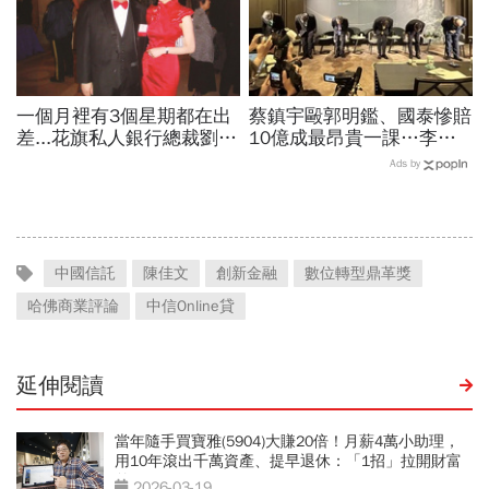
一個月裡有3個星期都在出
蔡鎮宇毆郭明鑑、國泰慘賠
差...花旗私人銀行總裁劉宏
10億成最昂貴一課…李長
敏談眼裡的父親：他的白手
庚率隊鞠躬致歉：不浪費一
Ads by
成家，不是憑空而起
場好危機，啟動全面性體質
檢視
中國信託
陳佳文
創新金融
數位轉型鼎革獎
哈佛商業評論
中信Online貸
延伸閱讀
當年隨手買寶雅(5904)大賺20倍！月薪4萬小助理，
用10年滾出千萬資產、提早退休：「1招」拉開財富
差距
2026-03-19