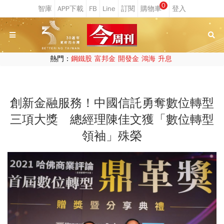
0
熱門：
鋼鐵股
富邦金
開發金
鴻海
升息
創新金融服務！中國信託勇奪數位轉型
三項大獎 總經理陳佳文獲「數位轉型
領袖」殊榮