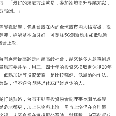
傳，「最好的規避方法就是，參加論壇提升專業知識，
資報酬。」
等變數影響，包含台股在內的全球股市均大幅震盪，投
豐沛，經濟基本面良好，可關注5G創新應用如低軌衛
有機會上攻。
台灣逐漸從高齡走向超高齡社會，越來越多人意識到退
畫應該要趁早，用三、四十年的投資來換取退休後20年
、低點加碼等投資策略，是比較穩健、低風險的作法。
買點，但不適合即將退休或已經退休的人。
越打越熱絡，台灣不動產投資協會副理事長謝昆峯觀
是危老都更，加上原物料上漲，房市上漲仍在合理範
之後，未來企業在選擇辦公室時，對坪數、內部配置或