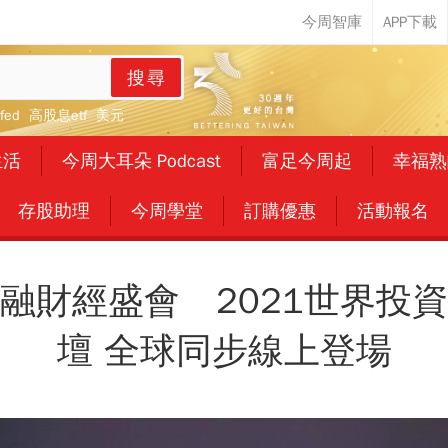
搜尋
fed
高股息etf
美元
生活
今周大耳朵 Podcast
富足今周起
幸福熟
存股助理
今周學堂
訂購優惠
活動報名
融財經盛會 2021世界投
壇 全球同步線上登場