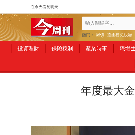
在今天看見明天
熱門：
房價
遺產稅免稅額
投資理財
保險稅制
產業時事
職場
年度最大金