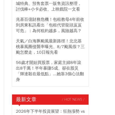
城特典、預售套票…販售資訊整理，
討伐棒+小卡必收、上映戲院一文看
兆基百億財務危機！包租教母4年前收
到房東私訊看出「包租代管龍頭岌岌
可危」：為何租約越多，風險越高？
天氣／白海豚颱風最新路徑！北北基
桃暴風圈侵襲率曝光、8/7颱風假？三
颱怎麼走，10日報先看
56歲才開始買股票，家庭主婦8年滾
出8千萬！半年暴賺5成、卻在股災
「輝達殺在最低點」...她靠3個心法翻
身
最新文章
/ HOT NEWS /
2026年下半年投資展望：狂熱漲勢 vs