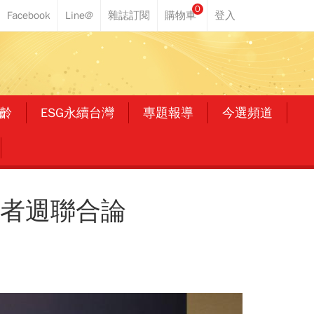
0
齡
ESG永續台灣
專題報導
今選頻道
資者週聯合論