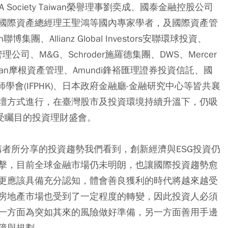
ociety Taiwan榮譽理事劉奕成、國泰金融控股公司
國際資產總經理王聖鴻等國內專家學者，及國際資產管
聯博集團、Allianz Global Investors安聯環球投資、
管理公司、M&G、Schroder施羅德集團、DWS、Mercer
Morgan摩根資產管理、Amundi鋒裕匯理證券投資信託、國
師學會(IFPHK)、日本政府金融廳-金融研究中心等皆共襄
壇方式進行，在臺灣股市及投資環境持續升溫下，仍吸
最受矚目的投資理財盛會。
講者所分享的投資趨勢我們看到，創新經濟與ESG投資仍
擊，目前全球金融市場仍未明朗，也讓國際投資趨勢愈
更應該具備充分認知，體會善良獲利的時代將越來越受
房地產市場也受到了一定程度的轉變，因此投資人必須
一方面為突如其來的風險做好準備，另一方面善用手邊
障與規劃。