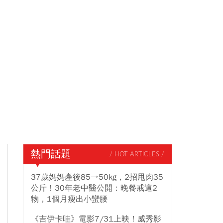
熱門話題
/ HOT ARTICLES /
37歲媽媽產後85→50kg，2招甩肉35
公斤！30年老中醫公開：晚餐戒這2
物，1個月瘦出小蠻腰
《吉伊卡哇》電影7/31上映！威秀影