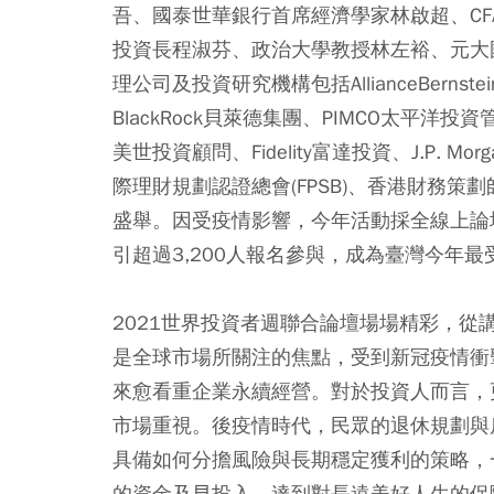
吾、國泰世華銀行首席經濟學家林啟超、CFA S
投資長程淑芬、政治大學教授林左裕、元大
理公司及投資研究機構包括AllianceBernstein
BlackRock貝萊德集團、PIMCO太平洋投資
美世投資顧問、Fidelity富達投資、J.P. 
際理財規劃認證總會(FPSB)、香港財務策劃
盛舉。因受疫情影響，今年活動採全線上論
引超過3,200人報名參與，成為臺灣今年
2021世界投資者週聯合論壇場場精彩，從
是全球市場所關注的焦點，受到新冠疫情衝
來愈看重企業永續經營。對於投資人而言，
市場重視。後疫情時代，民眾的退休規劃與
具備如何分擔風險與長期穩定獲利的策略，
的資金及早投入，達到對長遠美好人生的保