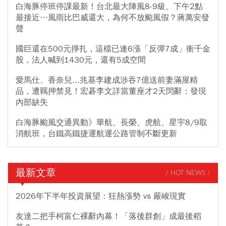
白海豚停班停課最新！台北最大陣風8-9級、下午2點
最接近…風雨比巴威還大，為何不放颱風假？蔣萬安發
聲
國巨還在500元掙扎，這檔已連6漲「反彈7成」衝千金
股，法人喊到1430元，還有5成空間
愛馬仕、香奈兒...兆基李建成涉吞7億送前妻滿屋精
品，遭羈押禁見！宏碁李文詳當董座才2天閃辭：發現
內部缺失
白海豚颱風交通異動》華航、長榮、虎航、星宇8/9取
消航班，台鐵高鐵捷運航運公路管制不斷更新
最新文章
/ HOT NEWS /
2026年下半年投資展望：狂熱漲勢 vs 嚴峻現實
友達二把手柯富仁裸辭內幕！「落後群創」成最後稻