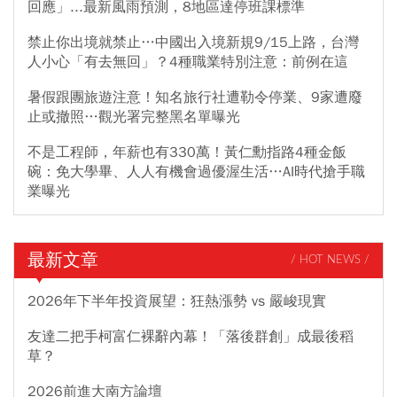
回應」...最新風雨預測，8地區達停班課標準
禁止你出境就禁止…中國出入境新規9/15上路，台灣
人小心「有去無回」？4種職業特別注意：前例在這
暑假跟團旅遊注意！知名旅行社遭勒令停業、9家遭廢
止或撤照…觀光署完整黑名單曝光
不是工程師，年薪也有330萬！黃仁勳指路4種金飯
碗：免大學畢、人人有機會過優渥生活…AI時代搶手職
業曝光
最新文章
/ HOT NEWS /
2026年下半年投資展望：狂熱漲勢 vs 嚴峻現實
友達二把手柯富仁裸辭內幕！「落後群創」成最後稻
草？
2026前進大南方論壇