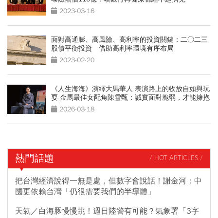
2023-03-16
面對高通膨、高風險、高利率的投資關鍵：二○二三
股債平衡投資 借助高利率環境有序布局
2023-02-20
《人生海海》演繹大馬華人 表演路上的收放自如與玩
耍 金馬最佳女配角陳雪甄：誠實面對脆弱，才能擁抱
自由
2026-03-18
熱門話題
/ HOT ARTICLES /
把台灣經濟說得一無是處，但數字會說話！謝金河：中
國更依賴台灣「仍很需要我們的半導體」
天氣／白海豚慢慢跳！週日陸警有可能？氣象署「3字