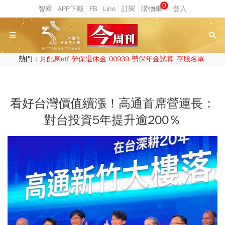
0
熱門：
月配息etf
勞保退休金
00939
勞保年金試算
存股名單
看好台灣價值續漲！高通首席營運長：
對台投資5年提升逾200％