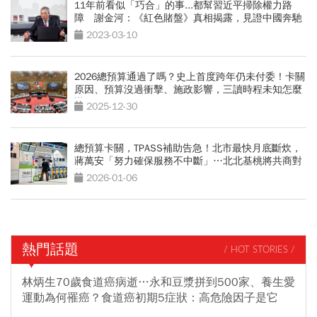
11年前看似「巧合」的事...都幫習近平掃除權力路
障 謝金河：《紅色賭盤》真相揭露，見證中國奔馳
年代
2023-03-10
2026總預算通過了嗎？史上首度跨年仍未付委！卡關
原因、預算沒過衝擊、施政影響，三讀時程未知怎麼
辦
2025-12-30
總預算卡關，TPASS補助告急！北市最快月底斷炊，
蔣萬安「努力確保服務不中斷」…北北基桃將共商對
策
2026-01-06
熱門話題
/ HOT STORIES /
林炳生70歲食道癌病逝…永和豆漿拼到500家、養生愛
運動為何罹癌？食道癌初期5症狀：高危險因子是它