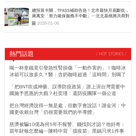
總預算卡關，TPASS補助告急！北市最快月底斷炊，
蔣萬安「努力確保服務不中斷」…北北基桃將共商對
策
2026-01-06
熱門話題
/ HOT STORIES /
喝一杯拿鐵竟引發急性腎損傷「一動作害的」！咖啡冰
冰箱可以放多久？醫：含奶咖啡超過「這時間」別喝了
「把BNT吹成神藥、誤導防疫政策」誰上演台灣需要中
國施予恩惠的大戲？杜奕瑾：還防疫團隊一個公道
把台灣經濟說得一無是處，但數字會說話！謝金河：中
國更依賴台灣「仍很需要我們的半導體」
慈濟被騙10億為何5年不報警、錢找到才認？他好奇：
當年財報怎麼編…陳時中背「擋疫苗」黑鍋只求1件事