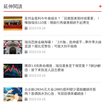
延伸閱讀
富邦金股利今年會縮水？「回應股東期待很重要」！
曝險瑞信110億：嘆銀行再健康都經不起擠兌
2023-03-16
瑞信恐掀金融海嘯！「2大咖」急伸援手...事件導火線
是誰？羅比尼警告：可能大到不能救
2023-03-16
獲得1.6兆救命繩後，瑞信還會是下個雷曼？7個QA解
惑：接下來投資人該怎麼做
2023-03-16
台企銀(2834)元大金(2885)股利變少還能繼續存股
嗎？股價跳水別心急，等甜甜價來繼續撿！
2023-03-16