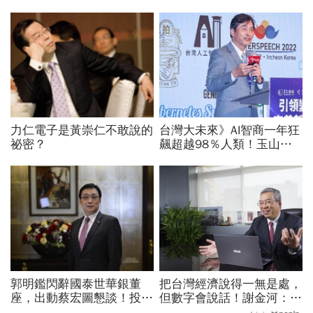
力仁電子是黃崇仁不敢說的
台灣大未來》AI智商一年狂
祕密？
飆超越98％人類！玉山金
控張智星揭密企業轉型「老
二哲學」：長官請自己卯下
去玩AI
郭明鑑閃辭國泰世華銀董
把台灣經濟說得一無是處，
座，出動蔡宏圖懇談！投信
但數字會說話！謝金河：中
誤買世芯賠快10億、蔡鎮
國更依賴台灣「仍很需要我