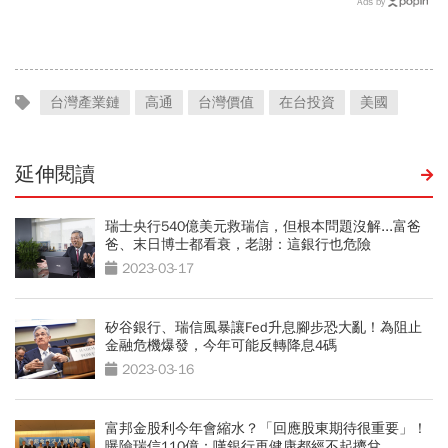
Ads by
宇辦公室毆人，再來金檢會
們的半導體」
擴大？
台灣產業鏈
高通
台灣價值
在台投資
美國
延伸閱讀
瑞士央行540億美元救瑞信，但根本問題沒解...富爸
爸、末日博士都看衰，老謝：這銀行也危險
2023-03-17
矽谷銀行、瑞信風暴讓Fed升息腳步恐大亂！為阻止
金融危機爆發，今年可能反轉降息4碼
2023-03-16
富邦金股利今年會縮水？「回應股東期待很重要」！
曝險瑞信110億：嘆銀行再健康都經不起擠兌