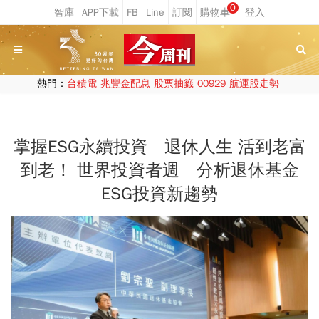
0
熱門：
台積電
兆豐金配息
股票抽籤
00929
航運股走勢
掌握ESG永續投資 退休人生 活到老富
到老！ 世界投資者週 分析退休基金
ESG投資新趨勢