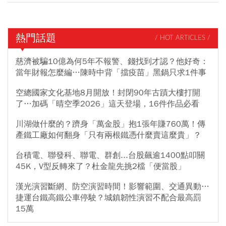
熱門話題
/ HOT ARTICLES /
慈濟被騙10億為何5年不報警、錢找到才認？他好奇：
當年財報怎麼編…陳時中背「擋疫苗」黑鍋只求1件事
空總國家文化基地8月開放！封閉90年古蹟大樓打開
了…加碼「晴空季2026」這天登場，16件作品必看
川湖做什麼的？躋身「萬金股」抱1張年賺760萬！傳
產鐵工廠如何翻身「只有兩根鐵憑什麼賣這麼貴」？
台積電、聯發科、聯電、群創...台股飆逾1400點叩關
45K，V型反轉來了？杜金龍先挑2檔「便當股」
漢光演習斷網、防空演習時間！影響範圍、交通異動…
捷運台鐵高鐵公車停駛？城鎮韌性演習不配合最高罰
15萬