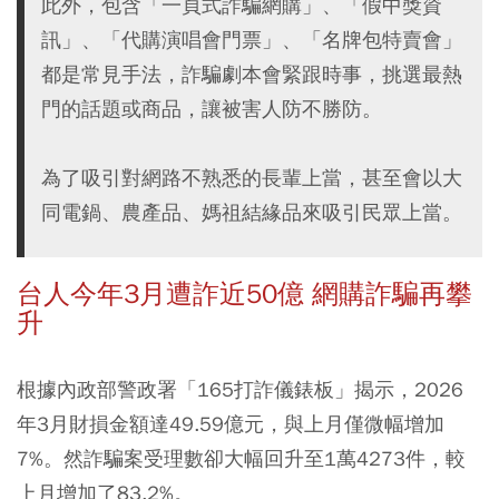
此外，包含「一頁式詐騙網購」、「假中獎資
訊」、「代購演唱會門票」、「名牌包特賣會」
都是常見手法，詐騙劇本會緊跟時事，挑選最熱
門的話題或商品，讓被害人防不勝防。
為了吸引對網路不熟悉的長輩上當，甚至會以大
同電鍋、農產品、媽祖結緣品來吸引民眾上當。
台人今年3月遭詐近50億 網購詐騙再攀
升
根據內政部警政署「165打詐儀錶板」揭示，2026
年3月財損金額達49.59億元，與上月僅微幅增加
7%。然詐騙案受理數卻大幅回升至1萬4273件，較
上月增加了83.2%。