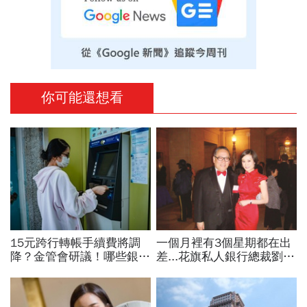
你可能還想看
15元跨行轉帳手續費將調
一個月裡有3個星期都在出
降？金管會研議！哪些銀行
差...花旗私人銀行總裁劉宏
已免手續費？數位帳戶、薪
敏談眼裡的父親：他的白手
轉戶、電支帳戶一次看
成家，不是憑空而起