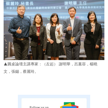
▲圓桌論壇主講專家：（左起） 謝明華，呂蕙容，楊曉
文，張錫，蔡麗玲。