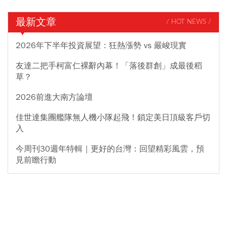
最新文章
/ HOT NEWS /
2026年下半年投資展望：狂熱漲勢 vs 嚴峻現實
友達二把手柯富仁裸辭內幕！「落後群創」成最後稻
草？
2026前進大南方論壇
佳世達集團艦隊無人機小隊起飛！鎖定美日頂級客戶切
入
今周刊30週年特輯｜更好的台灣：回望精彩風雲，預
見前瞻行動