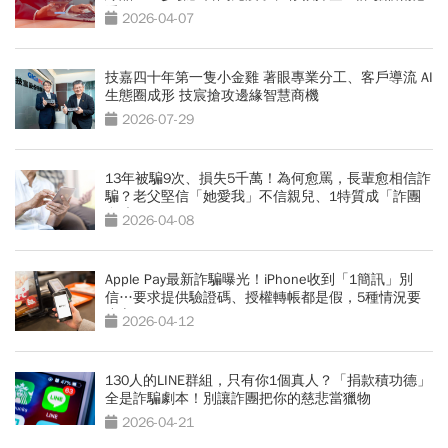
看
2026-04-07
技嘉四十年第一隻小金雞 著眼專業分工、客戶導流 AI
生態圈成形 技宸搶攻邊緣智慧商機
2026-07-29
13年被騙9次、損失5千萬！為何愈罵，長輩愈相信詐
騙？老父堅信「她愛我」不信親兒、1特質成「詐團
金礦」
2026-04-08
Apple Pay最新詐騙曝光！iPhone收到「1簡訊」別
信…要求提供驗證碼、授權轉帳都是假，5種情況要
小心
2026-04-12
130人的LINE群組，只有你1個真人？「捐款積功德」
全是詐騙劇本！別讓詐團把你的慈悲當獵物
2026-04-21