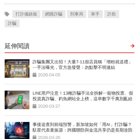
打詐儀錶板
網購詐騙
刑事局
車手
詐欺
詐騙
延伸閱讀
詐騙集團又出招！大量7-11假店員稱「增粉就送禮」
…手法曝光，官方急發聲：勿點擊不明連結
2026-04-05
LINE用戶注意！13種詐騙手法全拆解…寵物投票、假
投資真詐騙、釣魚網站全上榜，這串數字千萬別亂給
2026-03-27
事後追查到前端預警，新加坡如何「用AI」打詐騙？
駐星代表童振源：跨國聯防與金流共享仍是長期攻防
挑戰
2026-03-26