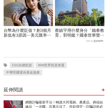
台幣為什麼貶值？創3個月
蔡鎮宇用什麼身分「鐵拳教
新低有3原因…美元匯率接
育」郭明鑑？國泰世華聲明
下來怎麼走？央行點出後市
喊誤會，公司治理導火線一
Ads by
兩大關鍵
次看：雙方怎麼說
ESG永續投資
WIW世界投資者週
中華民國退休基金協會
延伸閱讀
網購詐騙最新手法！轉讓大同電鍋、農產品、媽祖結
緣品「一步驟」百萬元沒了、存款掃空…詐騙話術必