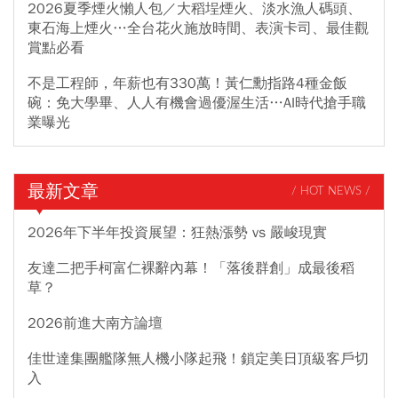
2026夏季煙火懶人包／大稻埕煙火、淡水漁人碼頭、
東石海上煙火…全台花火施放時間、表演卡司、最佳觀
賞點必看
不是工程師，年薪也有330萬！黃仁勳指路4種金飯
碗：免大學畢、人人有機會過優渥生活…AI時代搶手職
業曝光
最新文章
/ HOT NEWS /
2026年下半年投資展望：狂熱漲勢 vs 嚴峻現實
友達二把手柯富仁裸辭內幕！「落後群創」成最後稻
草？
2026前進大南方論壇
佳世達集團艦隊無人機小隊起飛！鎖定美日頂級客戶切
入