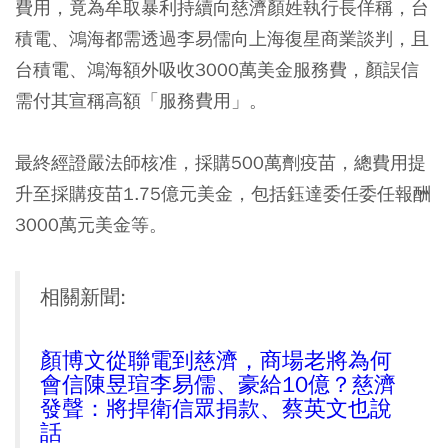
費用，竟為牟取暴利持續向慈濟顏姓執行長佯稱，台
積電、鴻海都需透過李易儒向上海復星商業談判，且
台積電、鴻海額外吸收3000萬美金服務費，顏誤信
需付其宣稱高額「服務費用」。
最終經證嚴法師核准，採購500萬劑疫苗，總費用提
升至採購疫苗1.75億元美金，包括鈺達委任委任報酬
3000萬元美金等。
相關新聞:
顏博文從聯電到慈濟，商場老將為何
會信陳昱瑄李易儒、豪給10億？慈濟
發聲：將捍衛信眾捐款、蔡英文也說
話