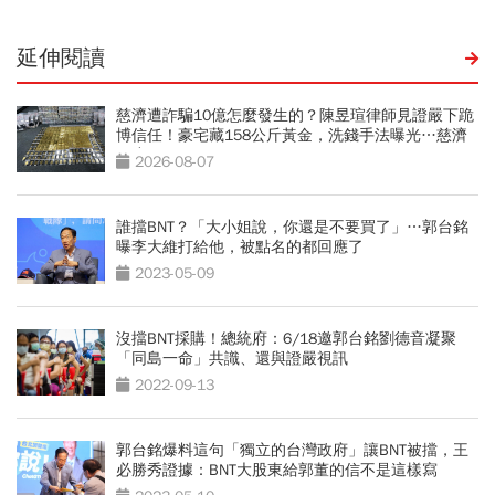
延伸閱讀
慈濟遭詐騙10億怎麼發生的？陳昱瑄律師見證嚴下跪
博信任！豪宅藏158公斤黃金，洗錢手法曝光…慈濟
回應了
2026-08-07
誰擋BNT？「大小姐說，你還是不要買了」…郭台銘
曝李大維打給他，被點名的都回應了
2023-05-09
沒擋BNT採購！總統府：6/18邀郭台銘劉德音凝聚
「同島一命」共識、還與證嚴視訊
2022-09-13
郭台銘爆料這句「獨立的台灣政府」讓BNT被擋，王
必勝秀證據：BNT大股東給郭董的信不是這樣寫