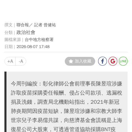
聯合報／ 記者 曾健祐
政治社會
台中地方檢察署
2026-08-07 17:48
+A
-A
加入收藏
今周刊編按：彰化律師公會前理事長陳昱瑄涉嫌
詐取疫苗採購委任報酬、侵占公司款項、逃漏稅
捐及洗錢，調查局北機動站指出，2021年新冠
肺炎期間因疫苗短缺，陳昱瑄涉嫌和宗教大師李
世宗兒子李易儒共謀，向慈濟基金會謊稱是上海
復星公司大股東，可透過管道協助採購BNT疫