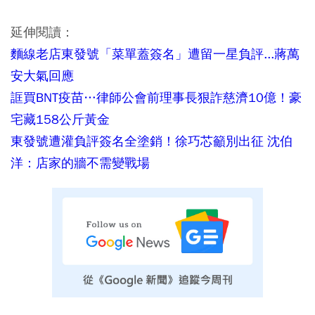
延伸閱讀：
麵線老店東發號「菜單蓋簽名」遭留一星負評...蔣萬
安大氣回應
誆買BNT疫苗…律師公會前理事長狠詐慈濟10億！豪
宅藏158公斤黃金
東發號遭灌負評簽名全塗銷！徐巧芯籲別出征 沈伯
洋：店家的牆不需變戰場