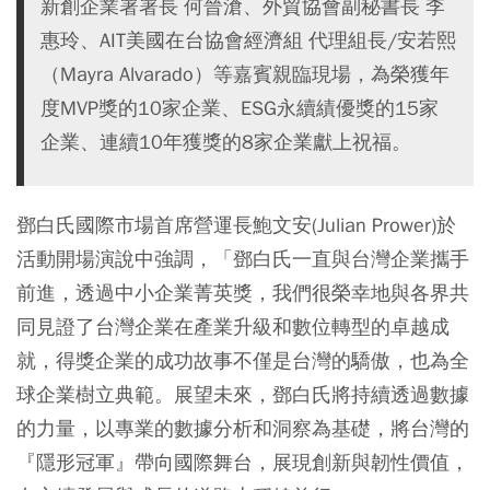
新創企業署署長 何晉滄、外貿協會副秘書長 李
惠玲、AIT美國在台協會經濟組 代理組長/安若熙
（Mayra Alvarado）等嘉賓親臨現場，為榮獲年
度MVP獎的10家企業、ESG永續績優獎的15家
企業、連續10年獲獎的8家企業獻上祝福。
鄧白氏國際市場首席營運長鮑文安(Julian Prower)於
活動開場演說中強調，「鄧白氏一直與台灣企業攜手
前進，透過中小企業菁英獎，我們很榮幸地與各界共
同見證了台灣企業在產業升級和數位轉型的卓越成
就，得獎企業的成功故事不僅是台灣的驕傲，也為全
球企業樹立典範。展望未來，鄧白氏將持續透過數據
的力量，以專業的數據分析和洞察為基礎，將台灣的
『隱形冠軍』帶向國際舞台，展現創新與韌性價值，