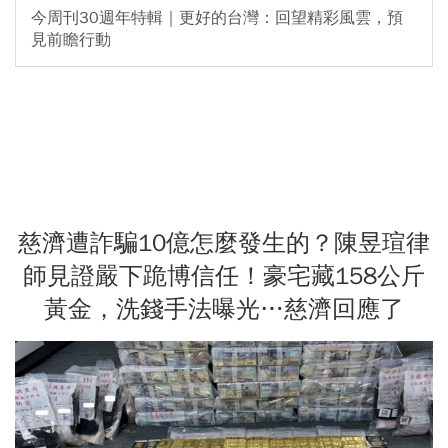
今周刊30週年特輯｜更好的台灣：回望精彩風雲，預
見前瞻行動
慈濟遭詐騙10億怎麼發生的？陳昱瑄律
師見證嚴下跪博信任！豪宅藏158公斤
黃金，洗錢手法曝光…慈濟回應了