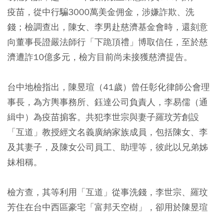
疫苗，從中行騙3000萬美金佣金，涉嫌詐欺、洗
錢；檢調查出，陳女、李男赴慈濟基金會時，還刻意
向董事長證嚴法師行「下跪頂禮」博取信任，至於慈
濟遭詐10億多元，檢方目前尚未接獲慈濟提告。
台中地檢指出，陳昱瑄（41歲）曾任彰化律師公會理
事長，為方輿事務所、鈺達公司負責人，李易儒（通
緝中）為疫苗掮客。共犯李世宗與妻子羅玟芳創設
「互道」教授經文名義廣納家族成員，包括陳女、李
及其妻子，及陳女公司員工、助理等，彼此以兄弟姊
妹相稱。
檢方查，其等利用「互道」從事洗錢，李世宗、羅玟
芳住在台中西區豪宅「富邦天空樹」，卻用於陳昱瑄