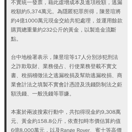
不實統一發票，藉此虛增成本及進項稅額，逃漏
稅額約5,374萬元。為隱匿犯罪所得，陳昱瑄將
約4億1000萬元現金交給共犯處理，並運用餘款
購買總重量約232公斤的黃金，以製造金流斷
點。
台中地檢署表示，陳昱瑄等17人分別涉犯刑法
之詐欺取財、業務侵占、行使業務登載不實文
書、稅捐稽徵法之逃漏稅捐及幫助逃漏稅捐、商
業會計法之填製不實會計憑證及洗錢防制法之鉅
額洗錢、一般洗錢等罪嫌。
本案於兩波搜索行動中，共扣得現金約9,308萬
元、黃金約158.8公斤，依查扣時市價估算約值
6億8,000萬元，以及Range Rover、賓士等高價