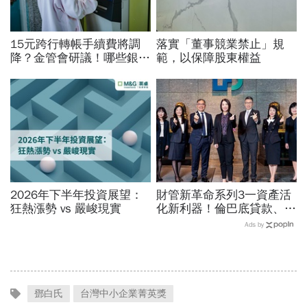
15元跨行轉帳手續費將調
落實「董事競業禁止」規
降？金管會研議！哪些銀行
範，以保障股東權益
已免手續費？數位帳戶、薪
轉戶、電支帳戶一次看
2026年下半年投資展望：
財管新革命系列3一資產活
狂熱漲勢 vs 嚴峻現實
化新利器！倫巴底貸款、保
單融資增加槓桿靈活
Ads by
鄧白氏
台灣中小企業菁英獎