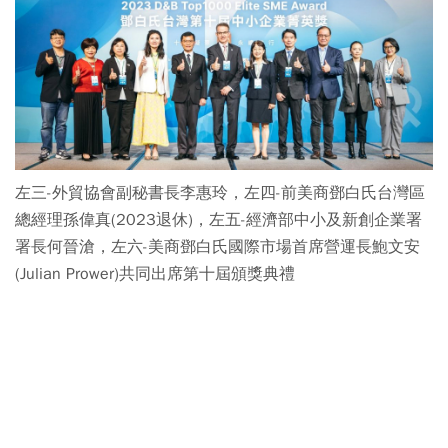
左三-外貿協會副秘書長李惠玲，左四-前美商鄧白氏台灣區
總經理孫偉真(2023退休)，左五-經濟部中小及新創企業署
署長何晉滄，左六-美商鄧白氏國際市場首席營運長鮑文安
(Julian Prower)共同出席第十屆頒獎典禮