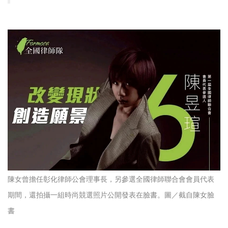
陳女曾擔任彰化律師公會理事長，另參選全國律師聯合會會員代表
期間，還拍攝一組時尚競選照片公開發表在臉書。圖／截自陳女臉
書