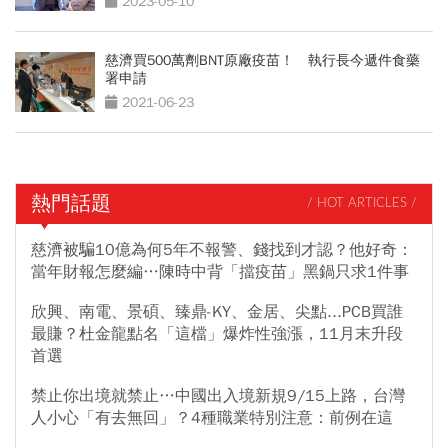
2023-05-10
慈濟買500萬劑BNT原廠疫苗！ 執行長今遞件食藥
署申請
2021-06-23
熱門話題
/ HOT ARTICLES /
慈濟被騙10億為何5年不報警、錢找到才認？他好奇：
當年財報怎麼編…陳時中背「擋疫苗」黑鍋只求1件事
欣興、南電、景碩、臻鼎-KY、金居、尖點...PCB買誰
最賺？杜金龍點名「這檔」爆炸性強漲，11月末升段
首選
禁止你出境就禁止…中國出入境新規9/15上路，台灣
人小心「有去無回」？4種職業特別注意：前例在這