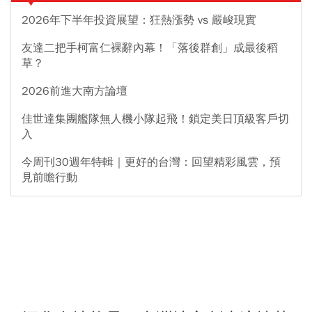
2026年下半年投資展望：狂熱漲勢 vs 嚴峻現實
友達二把手柯富仁裸辭內幕！「落後群創」成最後稻
草？
2026前進大南方論壇
佳世達集團艦隊無人機小隊起飛！鎖定美日頂級客戶切
入
今周刊30週年特輯｜更好的台灣：回望精彩風雲，預
見前瞻行動