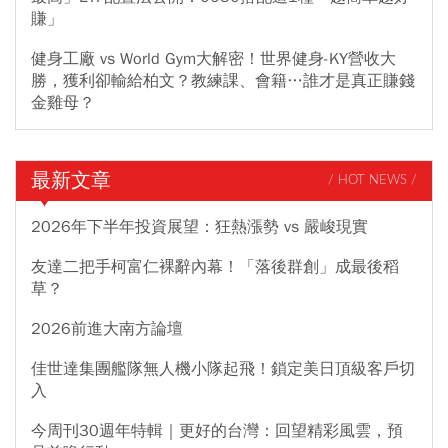
賺」
健身工廠 vs World Gym大解密！世界健身-KY營收大
勝，獲利卻輸給柏文？教練課、會籍…誰才是真正賺錢
金雞母？
最新文章
/ HOT NEWS /
2026年下半年投資展望：狂熱漲勢 vs 嚴峻現實
友達二把手柯富仁裸辭內幕！「落後群創」成最後稻
草？
2026前進大南方論壇
佳世達集團艦隊無人機小隊起飛！鎖定美日頂級客戶切
入
今周刊30週年特輯｜更好的台灣：回望精彩風雲，預