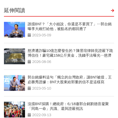
延伸閱讀
誰擋BNT？「大小姐說，你還是不要買了」…郭台銘
曝李大維打給他，被點名的都回應了
2023-05-09
慈濟遭詐騙10億怎麼發生的？陳昱瑄律師見證嚴下跪
博信任！豪宅藏158公斤黃金，洗錢手法曝光…慈濟
回應了
2026-08-06
郭台銘爆料這句「獨立的台灣政府」讓BNT被擋，王
必勝秀證據：BNT大股東給郭董的信不是這樣寫
2023-05-10
沒擋BNT採購！總統府：6/18邀郭台銘劉德音凝聚
「同島一命」共識、還與證嚴視訊
2022-09-13