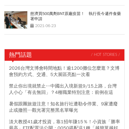
慈濟買500萬劑BNT原廠疫苗！ 執行長今遞件食藥
署申請
2021-06-23
熱門話題
/ HOT STORIES /
2026台灣文博會時間地點！逾1200攤位怎麼逛？文博
會預約方式、交通、5大展區亮點一次看
禁止你出境就禁止…中國出入境新規9/15上路，台灣
人小心「有去無回」？4種職業特別注意：前例在這
暑假跟團旅遊注意！知名旅行社遭勒令停業、9家遭廢
止或撤照…觀光署完整黑名單曝光
淡大教授41歲才投資，靠1招年賺15％！小資族「勝率
最高」ETF配置法公開：0050搭配這1種「越簡單越好