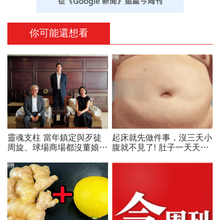
你可能還想看
PR
靈魂支柱 當年鎮定與歹徒
起床就先做件事，沒三天小
周旋、球場商場都沒董娘架
腹就不見了! 肚子一天天變
子 解密吳東亮救命恩人彭
小！
雪芬
PR