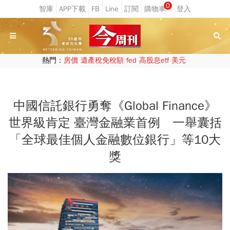
0
熱門：
房價
遺產稅免稅額
fed
高股息etf
美元
中國信託銀行勇奪《Global Finance》
世界級肯定 臺灣金融業首例 一舉囊括
「全球最佳個人金融數位銀行」等10大
獎