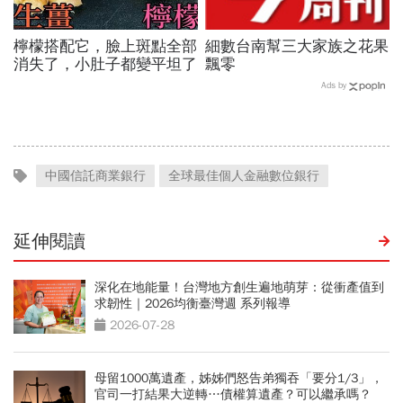
檸檬搭配它，臉上斑點全部
細數台南幫三大家族之花果
消失了，小肚子都變平坦了
飄零
Ads by
中國信託商業銀行
全球最佳個人金融數位銀行
延伸閱讀
深化在地能量！台灣地方創生遍地萌芽：從衝產值到
求韌性｜2026均衡臺灣週 系列報導
2026-07-28
母留1000萬遺產，姊姊們怒告弟獨吞「要分1/3」，
官司一打結果大逆轉…債權算遺產？可以繼承嗎？