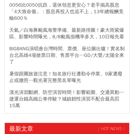
0056比0050抗跌，退休領息更安心？老手揭高股息
「4大致命傷」：股息再投入也追不上，13年總報酬竟
輸600％
天氣／白海豚颱風海警準備、最新路徑圖！豪大雨紫爆
區、影響時間曝光，8/8颱風假機率多大，10日報先看
BIGBANG演唱會台灣時間、票價、座位圖出爐！實名制
台北高雄4場搶票日期、售票平台…GD/大聲/太陽全來
了
暑假跟團旅遊注意！知名旅行社遭勒令停業、9家遭廢
止或撤照…觀光署完整黑名單曝光
漢光演習斷網、防空演習時間！影響範圍、交通異動…
捷運台鐵高鐵公車停駛？城鎮韌性演習不配合最高罰
15萬
最新文章
/ HOT NEWS /