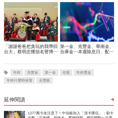
年終
兆豐金
第一金
存股
年終獎金
年終什麼時候發
永豐銀
延伸閱讀
1277萬卡友注意了！中信銀加入「清卡隊伍」：刷卡
次數「沒達標」就停卡 實施時間、權益變動一次看