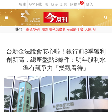
0
熱門：
市值型etf
股票股利怎麼算
esg是什麼
天氣
AI
台新金法說會安心啦！銀行前3季獲利
創新高，總座盤點3條件：明年股利水
準有競爭力「樂觀看待」