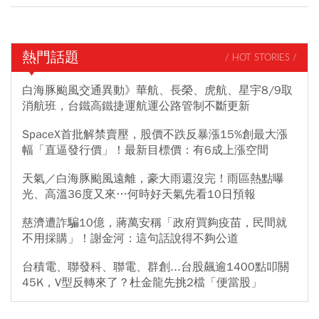
熱門話題
/ HOT STORIES /
白海豚颱風交通異動》華航、長榮、虎航、星宇8/9取
消航班，台鐵高鐵捷運航運公路管制不斷更新
SpaceX首批解禁賣壓，股價不跌反暴漲15%創最大漲
幅「直逼發行價」！最新目標價：有6成上漲空間
天氣／白海豚颱風遠離，豪大雨還沒完！雨區熱點曝
光、高溫36度又來…何時好天氣先看10日預報
慈濟遭詐騙10億，蔣萬安稱「政府買夠疫苗，民間就
不用採購」！謝金河：這句話說得不夠公道
台積電、聯發科、聯電、群創...台股飆逾1400點叩關
45K，V型反轉來了？杜金龍先挑2檔「便當股」