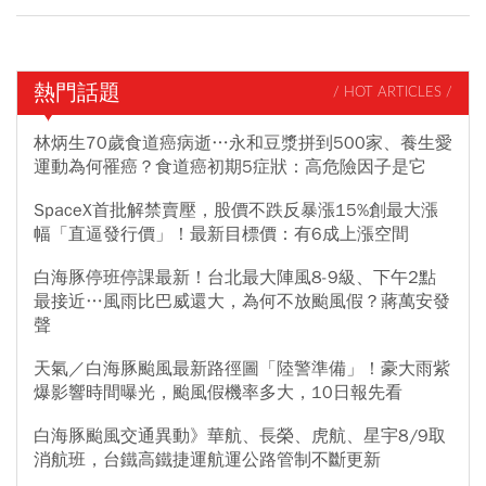
熱門話題
/ HOT ARTICLES /
林炳生70歲食道癌病逝…永和豆漿拼到500家、養生愛
運動為何罹癌？食道癌初期5症狀：高危險因子是它
SpaceX首批解禁賣壓，股價不跌反暴漲15%創最大漲
幅「直逼發行價」！最新目標價：有6成上漲空間
白海豚停班停課最新！台北最大陣風8-9級、下午2點
最接近…風雨比巴威還大，為何不放颱風假？蔣萬安發
聲
天氣／白海豚颱風最新路徑圖「陸警準備」！豪大雨紫
爆影響時間曝光，颱風假機率多大，10日報先看
白海豚颱風交通異動》華航、長榮、虎航、星宇8/9取
消航班，台鐵高鐵捷運航運公路管制不斷更新