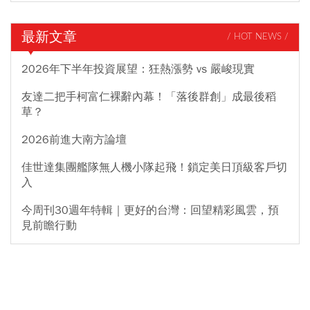
最新文章
/ HOT NEWS /
2026年下半年投資展望：狂熱漲勢 vs 嚴峻現實
友達二把手柯富仁裸辭內幕！「落後群創」成最後稻
草？
2026前進大南方論壇
佳世達集團艦隊無人機小隊起飛！鎖定美日頂級客戶切
入
今周刊30週年特輯｜更好的台灣：回望精彩風雲，預
見前瞻行動