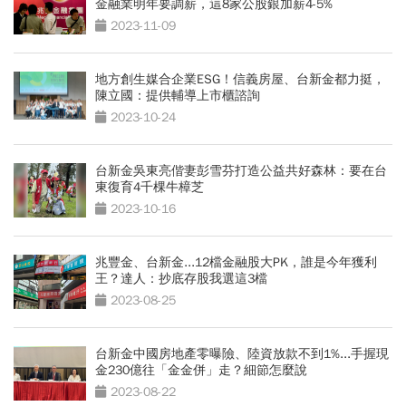
金融業明年要調薪，這8家公股銀加薪4-5%
2023-11-09
地方創生媒合企業ESG！信義房屋、台新金都力挺，
陳立國：提供輔導上市櫃諮詢
2023-10-24
台新金吳東亮偕妻彭雪芬打造公益共好森林：要在台
東復育4千棵牛樟芝
2023-10-16
兆豐金、台新金...12檔金融股大PK，誰是今年獲利
王？達人：抄底存股我選這3檔
2023-08-25
台新金中國房地產零曝險、陸資放款不到1%...手握現
金230億往「金金併」走？細節怎麼說
2023-08-22