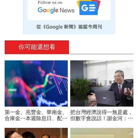
你可能還想看
第一金、兆豐金、華南金、
把台灣經濟說得一無是處，
合庫金…本週除息日、配息
但數字會說話！謝金河：中
一表看！存股誰殖利率最
國更依賴台灣「仍很需要我
高：它3.66%穩穩賺
們的半導體」