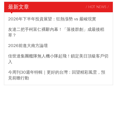
最新文章
/ HOT NEWS /
2026年下半年投資展望：狂熱漲勢 vs 嚴峻現實
友達二把手柯富仁裸辭內幕！「落後群創」成最後稻
草？
2026前進大南方論壇
佳世達集團艦隊無人機小隊起飛！鎖定美日頂級客戶切
入
今周刊30週年特輯｜更好的台灣：回望精彩風雲，預
見前瞻行動