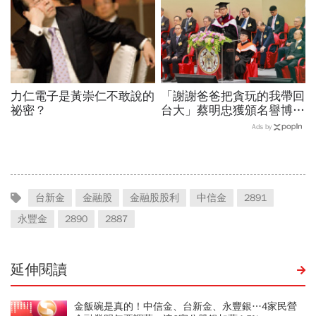
力仁電子是黃崇仁不敢說的
「謝謝爸爸把貪玩的我帶回
祕密？
台大」蔡明忠獲頒名譽博
士！回憶當年1通電話叫他
Ads by
回來，至今沿用父親印泥
台新金
金融股
金融股股利
中信金
2891
永豐金
2890
2887
延伸閱讀
金飯碗是真的！中信金、台新金、永豐銀…4家民營