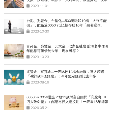
2023-11-01
台泥、兆豐金、台塑化...500萬歐印10檔「大到不能
倒」，能贏過0050？這1檔存股10年「躺著退休」
2023-10-30
富邦金、兆豐金、元大金...七家金融股 股海老牛估明
年配息可望優於今年，現在可存？
2023-10-23
兆豐金、富邦金...一表比較14檔金融股，達人精選
「4檔高CP值好股」：今年鐵定賺得比去年多
2023-08-16
0050 vs 0056選誰？她33歲財富自由揭「高股息ETF
四大致命傷」：配息再投入也沒用！一表看18年總報
酬差多少？
2026-05-21