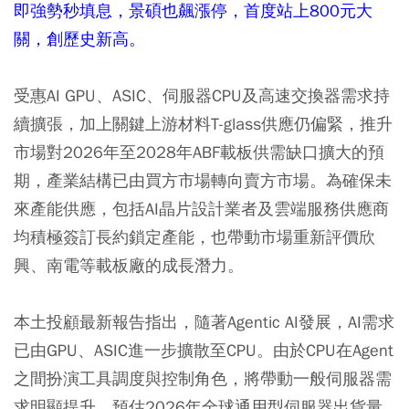
即強勢秒填息，景碩也飆漲停，首度站上800元大
關，創歷史新高。
受惠AI GPU、ASIC、伺服器CPU及高速交換器需求持
續擴張，加上關鍵上游材料T-glass供應仍偏緊，推升
市場對2026年至2028年ABF載板供需缺口擴大的預
期，產業結構已由買方市場轉向賣方市場。為確保未
來產能供應，包括AI晶片設計業者及雲端服務供應商
均積極簽訂長約鎖定產能，也帶動市場重新評價欣
興、南電等載板廠的成長潛力。
本土投顧最新報告指出，隨著Agentic AI發展，AI需求
已由GPU、ASIC進一步擴散至CPU。由於CPU在Agent
之間扮演工具調度與控制角色，將帶動一般伺服器需
求明顯提升，預估2026年全球通用型伺服器出貨量