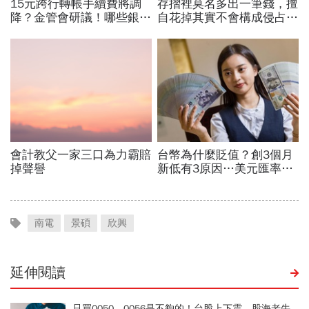
南電
景碩
欣興
延伸閱讀
只買0050、0056是不夠的！台股上下震，股海老牛