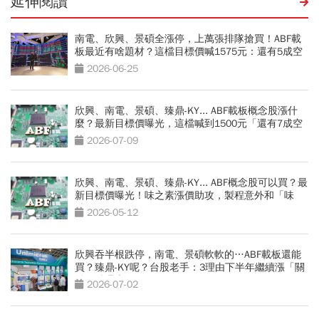
延伸閱讀
南電、欣興、景碩全漲停，上萬張排隊搶買！ABF載
板最近有啥題材？這檔目標價喊1575元：還有5成空
間
2026-06-25
欣興、南電、景碩、臻鼎-KY... ABF載板概念股漲什
麼？最新目標價曝光，這檔喊到1500元「還有7成空
間」
2026-07-09
欣興、南電、景碩、臻鼎-KY... ABF概念股可以買？最
新目標價曝光！味之素漲價助攻，製程意外和「味
精」有關
2026-05-12
欣興吞半根跌停，南電、景碩軟軟的…ABF載板還能
買？臻鼎-KY呢？台股老手：3理由下半年繼續漲「關
鍵買點曝光」
2026-07-02