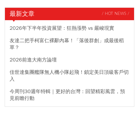
最新文章
/ HOT NEWS /
2026年下半年投資展望：狂熱漲勢 vs 嚴峻現實
友達二把手柯富仁裸辭內幕！「落後群創」成最後稻
草？
2026前進大南方論壇
佳世達集團艦隊無人機小隊起飛！鎖定美日頂級客戶切
入
今周刊30週年特輯｜更好的台灣：回望精彩風雲，預
見前瞻行動