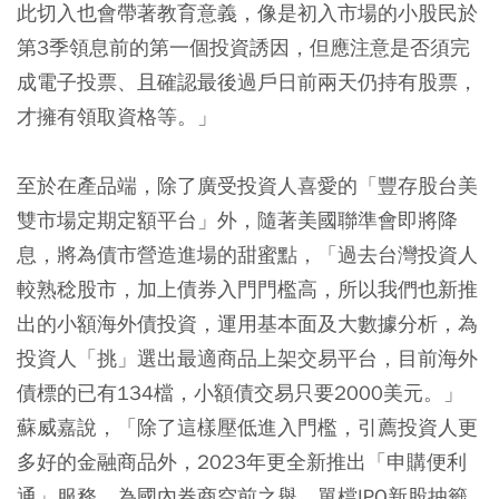
此切入也會帶著教育意義，像是初入市場的小股民於
第3季領息前的第一個投資誘因，但應注意是否須完
成電子投票、且確認最後過戶日前兩天仍持有股票，
才擁有領取資格等。」
至於在產品端，除了廣受投資人喜愛的「豐存股台美
雙市場定期定額平台」外，隨著美國聯準會即將降
息，將為債市營造進場的甜蜜點，「過去台灣投資人
較熟稔股市，加上債券入門門檻高，所以我們也新推
出的小額海外債投資，運用基本面及大數據分析，為
投資人「挑」選出最適商品上架交易平台，目前海外
債標的已有134檔，小額債交易只要2000美元。」
蘇威嘉說，「除了這樣壓低進入門檻，引薦投資人更
多好的金融商品外，2023年更全新推出「申購便利
通」服務，為國內券商空前之舉，單檔IPO新股抽籤