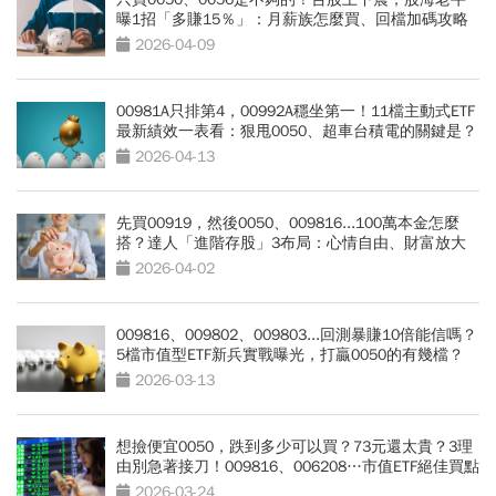
曝1招「多賺15％」：月薪族怎麼買、回檔加碼攻略
2026-04-09
00981A只排第4，00992A穩坐第一！11檔主動式ETF
最新績效一表看：狠甩0050、超車台積電的關鍵是？
2026-04-13
先買00919，然後0050、009816...100萬本金怎麼
搭？達人「進階存股」3布局：心情自由、財富放大
2026-04-02
009816、009802、009803...回測暴賺10倍能信嗎？
5檔市值型ETF新兵實戰曝光，打贏0050的有幾檔？
2026-03-13
想撿便宜0050，跌到多少可以買？73元還太貴？3理
由別急著接刀！009816、006208…市值ETF絕佳買點
曝光
2026-03-24