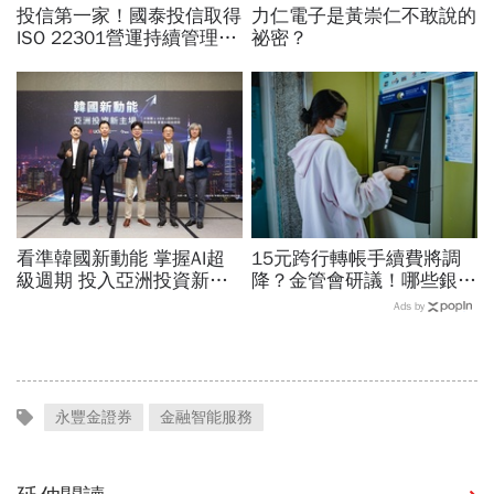
投信第一家！國泰投信取得
力仁電子是黃崇仁不敢說的
ISO 22301營運持續管理認
祕密？
證
看準韓國新動能 掌握AI超
15元跨行轉帳手續費將調
級週期 投入亞洲投資新主
降？金管會研議！哪些銀行
場
已免手續費？數位帳戶、薪
Ads by
轉戶、電支帳戶一次看
永豐金證券
金融智能服務