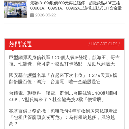
景碩(3189)股價609元再拉漲停！超微欽點ABF三雄，
00981A、00991A、00992A...這檔主動式ETF含金量
最高
2026-05-22
熱門話題
/ HOT ARTICLES /
巨型鋼彈現身信義區！20個人氣IP登場，航海王、哥吉
拉、七龍珠、寶可夢…盤點打卡熱點，活動只到這天
國安基金護盤名單「存起來下次卡位」！279天買8檔
翻倍賺百億：鴻海、台達電...唯一金融股是它
台積電、聯發科、聯電、群創...台股飆逾1400點叩關
45K，V型反轉來了？杜金龍先挑2檔「便當股」
兆基百億財務危機！包租教母4年前收到房東私訊看出
「包租代管龍頭岌岌可危」：為何租約越多，風險越
高？