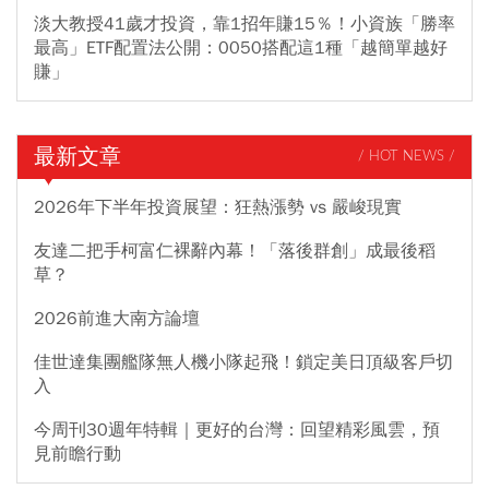
淡大教授41歲才投資，靠1招年賺15％！小資族「勝率
最高」ETF配置法公開：0050搭配這1種「越簡單越好
賺」
最新文章
/ HOT NEWS /
2026年下半年投資展望：狂熱漲勢 vs 嚴峻現實
友達二把手柯富仁裸辭內幕！「落後群創」成最後稻
草？
2026前進大南方論壇
佳世達集團艦隊無人機小隊起飛！鎖定美日頂級客戶切
入
今周刊30週年特輯｜更好的台灣：回望精彩風雲，預
見前瞻行動