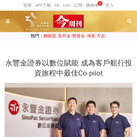
0
熱門：
鋼鐵股
富邦金
開發金
鴻海
升息
永豐金證券以數位賦能 成為客戶航行投
資旅程中最佳Co-pilot