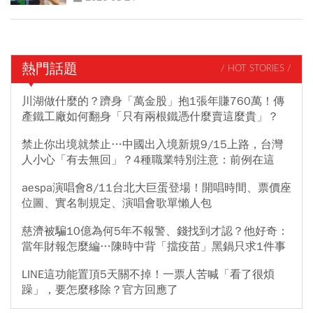
熱門話題
/ HOT STORIES /
川湖做什麼的？躋身「萬金股」抱1張年賺760萬！傳
產鐵工廠如何翻身「只有兩根鐵憑什麼賣這麼貴」？
禁止你出境就禁止…中國出入境新規9/15上路，台灣
人小心「有去無回」？4種職業特別注意：前例在這
aespa演唱會8/11台北大巨蛋登場！開唱時間、票價座
位圖、實名制規定、演唱會歌單懶人包
慈濟被騙10億為何5年不報警、錢找到才認？他好奇：
當年財報怎麼編…陳時中背「擋疫苗」黑鍋只求1件事
LINE這功能置頂5天關不掉！一票人苦喊「看了很煩
躁」，要怎麼移除？官方回應了