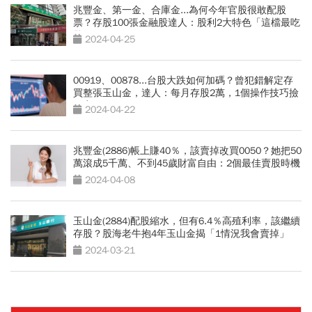
兆豐金、第一金、合庫金...為何今年官股很敢配股
票？存股100張金融股達人：股利2大特色「這檔最吃
驚」
2024-04-25
00919、00878...台股大跌如何加碼？曾犯錯解定存
買整張玉山金，達人：每月存股2萬，1個操作技巧撿
便宜
2024-04-22
兆豐金(2886)帳上賺40％，該賣掉改買0050？她把50
萬滾成5千萬、不到45歲財富自由：2個最佳賣股時機
2024-04-08
玉山金(2884)配股縮水，但有6.4％高殖利率，該繼續
存股？股海老牛抱4年玉山金揭「1情況我會賣掉」
2024-03-21