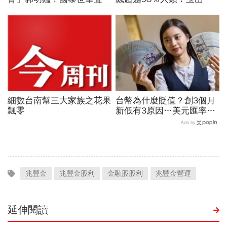
喊誤會，公司治理導火線一
控張智星揭密企業轉型「老
次看：雙方怎麼說
二哲學」：長官請自己卯下
去玩AI
細數台南幫三大家族之花果
台幣為什麼貶值？創3個月
飄零
新低有3原因…美元匯率接
下來怎麼走？央行點出後市
Ads by
兩大關鍵
兆豐金
兆豐金股利
金融股股利
兆豐金營運
延伸閱讀