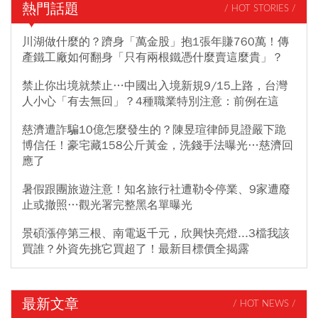
熱門話題
/ HOT STORIES /
川湖做什麼的？躋身「萬金股」抱1張年賺760萬！傳
產鐵工廠如何翻身「只有兩根鐵憑什麼賣這麼貴」？
禁止你出境就禁止…中國出入境新規9/15上路，台灣
人小心「有去無回」？4種職業特別注意：前例在這
慈濟遭詐騙10億怎麼發生的？陳昱瑄律師見證嚴下跪
博信任！豪宅藏158公斤黃金，洗錢手法曝光…慈濟回
應了
暑假跟團旅遊注意！知名旅行社遭勒令停業、9家遭廢
止或撤照…觀光署完整黑名單曝光
景碩漲停第三根、南電返千元，欣興快亮燈...3檔我該
買誰？外資先挑它買超了！最新目標價全揭露
最新文章
/ HOT NEWS /