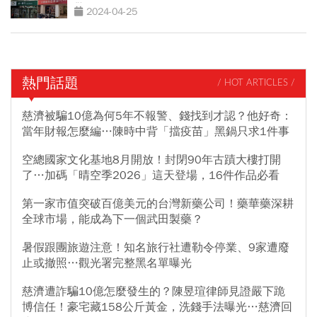
驚」
2024-04-25
熱門話題
/ HOT ARTICLES /
慈濟被騙10億為何5年不報警、錢找到才認？他好奇：
當年財報怎麼編…陳時中背「擋疫苗」黑鍋只求1件事
空總國家文化基地8月開放！封閉90年古蹟大樓打開
了…加碼「晴空季2026」這天登場，16件作品必看
第一家市值突破百億美元的台灣新藥公司！藥華藥深耕
全球市場，能成為下一個武田製藥？
暑假跟團旅遊注意！知名旅行社遭勒令停業、9家遭廢
止或撤照…觀光署完整黑名單曝光
慈濟遭詐騙10億怎麼發生的？陳昱瑄律師見證嚴下跪
博信任！豪宅藏158公斤黃金，洗錢手法曝光…慈濟回