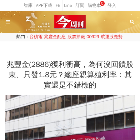
0
熱門：
台積電
兆豐金配息
股票抽籤
00929
航運股走勢
兆豐金(2886)獲利衝高，為何沒回饋股
東、只發1.8元？總座親算殖利率：其
實還是不錯標的