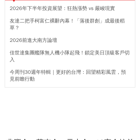
2026年下半年投資展望：狂熱漲勢 vs 嚴峻現實
友達二把手柯富仁裸辭內幕！「落後群創」成最後稻
草？
2026前進大南方論壇
佳世達集團艦隊無人機小隊起飛！鎖定美日頂級客戶切
入
今周刊30週年特輯｜更好的台灣：回望精彩風雲，預
見前瞻行動