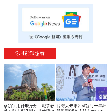
你可能還想看
蔡鎮宇用什麼身分「鐵拳教
台灣大未來》AI智商一年狂
育」郭明鑑？國泰世華聲明
飆超越98％人類！玉山金