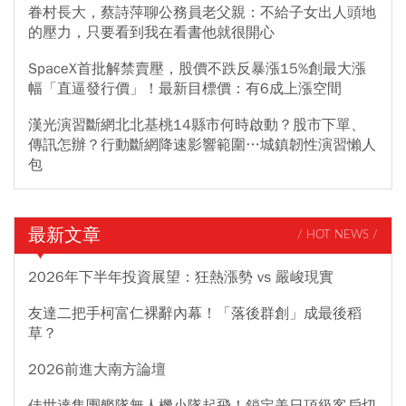
眷村長大，蔡詩萍聊公務員老父親：不給子女出人頭地
的壓力，只要看到我在看書他就很開心
SpaceX首批解禁賣壓，股價不跌反暴漲15%創最大漲
幅「直逼發行價」！最新目標價：有6成上漲空間
漢光演習斷網北北基桃14縣市何時啟動？股市下單、
傳訊怎辦？行動斷網降速影響範圍…城鎮韌性演習懶人
包
最新文章
/ HOT NEWS /
2026年下半年投資展望：狂熱漲勢 vs 嚴峻現實
友達二把手柯富仁裸辭內幕！「落後群創」成最後稻
草？
2026前進大南方論壇
佳世達集團艦隊無人機小隊起飛！鎖定美日頂級客戶切