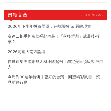
最新文章
/ HOT NEWS /
2026年下半年投資展望：狂熱漲勢 vs 嚴峻現實
友達二把手柯富仁裸辭內幕！「落後群創」成最後稻
草？
2026前進大南方論壇
佳世達集團艦隊無人機小隊起飛！鎖定美日頂級客戶切
入
今周刊30週年特輯｜更好的台灣：回望精彩風雲，預
見前瞻行動