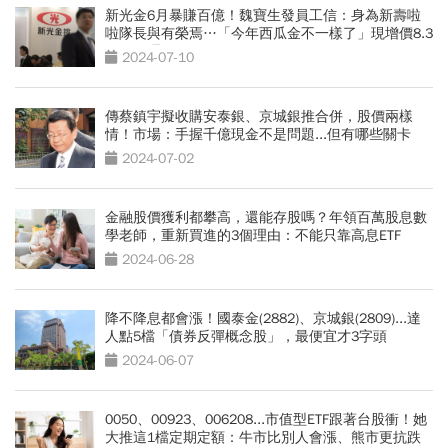
新光金6月暴賺百億！魏寶生發員工信：身為新壽啦
啦隊長與有榮焉…「今年西瓜金不一樣了」現增價8.3
元要衝嗎
2024-07-10
傳蔡鎮宇擬收購安泰銀、京城銀推合併，股價兩樣
情！市場：手握千億現金不是問題...但有哪些關卡
2024-07-02
金融股價獲利都攀高，還能存股嗎？年領百萬股息數
學老師，重新買進的3個理由：不能只靠高息ETF
2024-06-28
降不降息都會漲！國泰金(2882)、京城銀(2809)...達
人點5檔「債券反彈概念股」，最便宜才3字頭
2024-06-07
0050、00923、006208...市值型ETF跟著台股衝！她
大推這1檔定期定額：牛市比別人會漲、熊市更抗跌