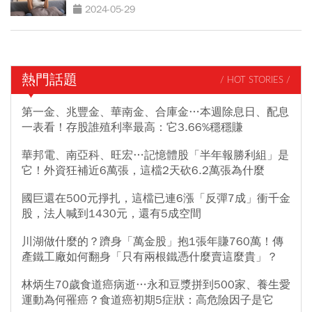
2024-05-29
熱門話題
/ HOT STORIES /
第一金、兆豐金、華南金、合庫金…本週除息日、配息
一表看！存股誰殖利率最高：它3.66%穩穩賺
華邦電、南亞科、旺宏…記憶體股「半年報勝利組」是
它！外資狂補近6萬張，這檔2天砍6.2萬張為什麼
國巨還在500元掙扎，這檔已連6漲「反彈7成」衝千金
股，法人喊到1430元，還有5成空間
川湖做什麼的？躋身「萬金股」抱1張年賺760萬！傳
產鐵工廠如何翻身「只有兩根鐵憑什麼賣這麼貴」？
林炳生70歲食道癌病逝…永和豆漿拼到500家、養生愛
運動為何罹癌？食道癌初期5症狀：高危險因子是它