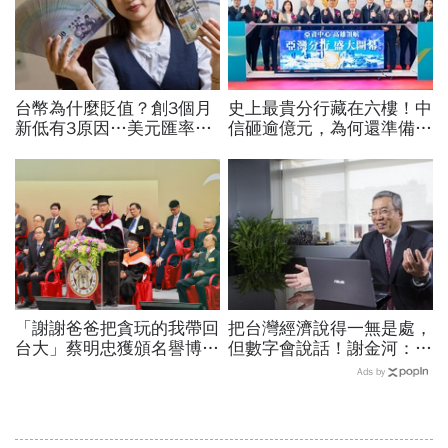
台幣為什麼貶值？創3個月
史上最貴分行藏在六樓！中
新低有3原因…美元匯率接
信砸逾億元，為何還準備一
下來怎麼走？央行點出後市
間「不常用」的會議室？
兩大關鍵
「謝謝爸爸把貪玩的我帶回
把台灣經濟說得一無是處，
台大」蔡明忠獲頒名譽博
但數字會說話！謝金河：中
士！回憶當年1通電話叫他
國更依賴台灣「仍很需要我
Ads by
回來，至今沿用父親印泥
們的半導體」