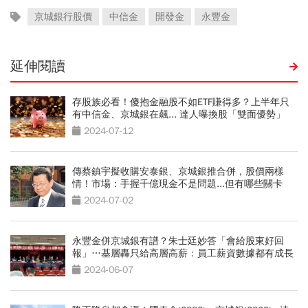
京城銀行股價
中信金
開發金
永豐金
延伸閱讀
存股族必看！傻抱金融股不如ETF賺得多？上半年只
有中信金、京城銀在飆... 達人曝換股「雙面優勢」
2024-07-12
傳蔡鎮宇擬收購安泰銀、京城銀推合併，股價兩樣
情！市場：手握千億現金不是問題...但有哪些關卡
2024-07-02
永豐金併京城銀有譜？朱士廷妙答「會給股東好回
報」…基層轟只給高層高薪：員工薪資數據都有成長
2024-06-07