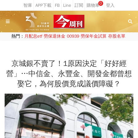
0
熱門：
月配息etf
勞保退休金
00939
勞保年金試算
存股名單
京城銀不賣了！1原因決定「好好經
營」…中信金、永豐金、開發金都曾想
娶它，為何股價竟成議價障礙？