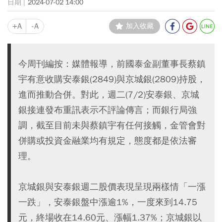
2024-07-02 14:00
+A
-A
加入收藏
今周刊編按：媒體報導，前國泰金副董事長蔡鎮
宇有意收購安泰銀(2849)與京城銀(2809)持股，
進而推動合併。對此，週二(7/2)安泰銀、京城
銀接連發布重訊表示不評論傳言；而銀行局強
調，截至目前未與蔡鎮宇有任何接觸，金管會對
併購或投資金融業均有規定，態度都是依法審
理。
京城銀與安泰銀週二股價表現呈現兩樣情「一漲
一跌」，安泰銀盤中漲逾1%，一度來到14.75
元，終場收在14.60元、漲幅1.37%；京城銀以