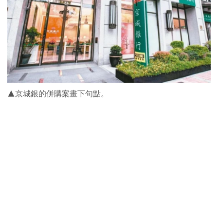
▲京城銀的併購案畫下句點。