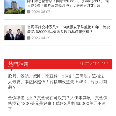
降不降息都會漲！國泰金(2882)、京城銀(2809)...達
人點5檔「債券反彈概念股」，最便宜才3字頭
2024-06-07
台泥寧靜交棒系列1一74歲張安平掌舵衝10年、總資
產暴增3000億...藍圖兌現前為何想交棒？
2026-04-29
熱門話題
/ HOT ARTICLES /
欣興、景碩、威剛、南亞科…15檔「三高股」這檔法
人最愛、本益比超低！台指期夜盤先上45K，台股明開
飆？
金價準備北上？黃金現在可以買？大佛李其展：黃金價
格摸到4300美元是好事！瑞銀3理由喊5000美元不遠
了