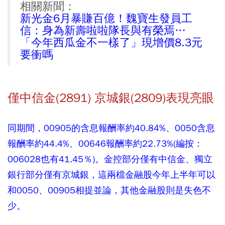
相關新聞：
新光金6月暴賺百億！魏寶生發員工
信：身為新壽啦啦隊長與有榮焉…
「今年西瓜金不一樣了」現增價8.3元
要衝嗎
僅中信金(2891) 京城銀(2809)表現亮眼
同期間，00905的含息報酬率約40.84%、0050含息
報酬率約44.4%、00646報酬率約22.73%(編按：
006028也有41.45％)。金控部分僅有中信金、獨立
銀行部分僅有京城銀，這兩檔金融股今年上半年可以
和0050、00905相提並論，其他金融股則是失色不
少。