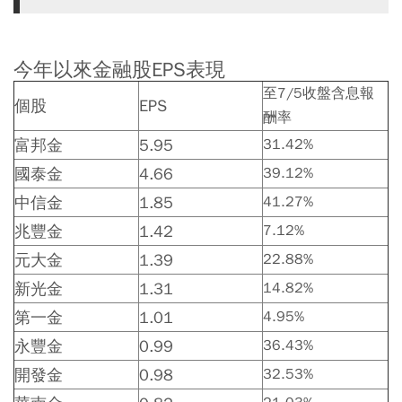
今年以來金融股EPS表現
至7/5收盤含息報
個股
EPS
酬率
富邦金
5.95
31.42%
國泰金
4.66
39.12%
中信金
1.85
41.27%
兆豐金
1.42
7.12%
元大金
1.39
22.88%
新光金
1.31
14.82%
第一金
1.01
4.95%
永豐金
0.99
36.43%
開發金
0.98
32.53%