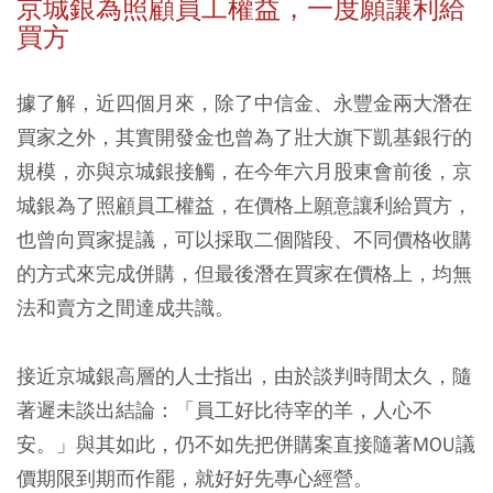
京城銀為照顧員工權益，一度願讓利給
買方
據了解，近四個月來，除了中信金、永豐金兩大潛在
買家之外，其實開發金也曾為了壯大旗下凱基銀行的
規模，亦與京城銀接觸，在今年六月股東會前後，京
城銀為了照顧員工權益，在價格上願意讓利給買方，
也曾向買家提議，可以採取二個階段、不同價格收購
的方式來完成併購，但最後潛在買家在價格上，均無
法和賣方之間達成共識。
接近京城銀高層的人士指出，由於談判時間太久，隨
著遲未談出結論：「員工好比待宰的羊，人心不
安。」與其如此，仍不如先把併購案直接隨著MOU議
價期限到期而作罷，就好好先專心經營。