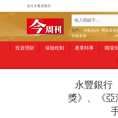
在今天看見明天
熱門：
月配息etf
勞保退休
存股名單
投資理財
保險稅制
產業時事
職場
永豐銀行「
獎》、《亞