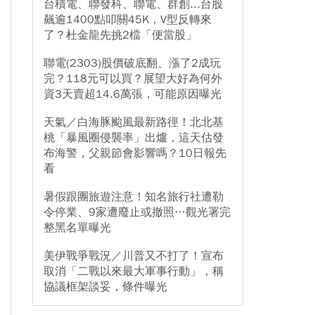
台積電、聯發科、聯電、群創...台股
飆逾1400點叩關45K，V型反轉來
了？杜金龍先挑2檔「便當股」
聯電(2303)股價破底翻、漲了2成玩
完？118元可以買？展望大好為何外
資3天賣超14.6萬張，可能原因曝光
天氣／白海豚颱風最新路徑！北北基
桃「暴風圈侵襲率」出爐，這天估發
布海警，父親節會影響嗎？10日報先
看
暑假跟團旅遊注意！知名旅行社遭勒
令停業、9家遭廢止或撤照…觀光署完
整黑名單曝光
美伊戰爭戰況／川普又不打了！宣布
取消「二戰以來最大軍事行動」，稱
協議框架談妥，條件曝光