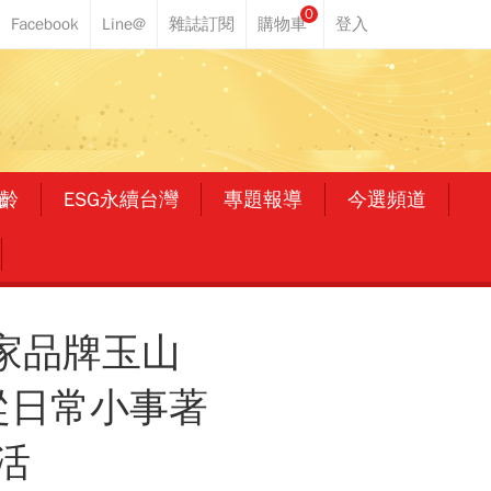
0
齡
ESG永續台灣
專題報導
今選頻道
國家品牌玉山
從日常小事著
活