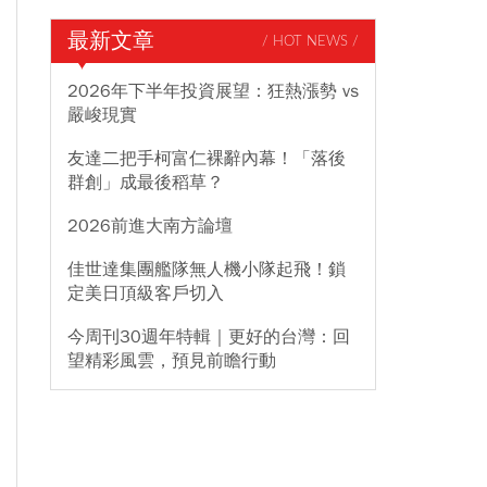
最新文章
/ HOT NEWS /
2026年下半年投資展望：狂熱漲勢 vs
嚴峻現實
友達二把手柯富仁裸辭內幕！「落後
群創」成最後稻草？
2026前進大南方論壇
佳世達集團艦隊無人機小隊起飛！鎖
定美日頂級客戶切入
今周刊30週年特輯｜更好的台灣：回
望精彩風雲，預見前瞻行動