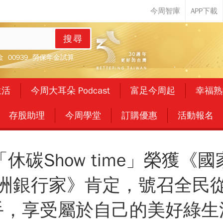
搜尋
金
00939
勞保年金試算
生活
今周大耳朵 Podcast
富足今周起
幸福熟
存股助理
今周學堂
訂購優惠
活動報名
休碳Show time」榮獲《
洲銀行家》肯定，號召全民
手，享受屬於自己的美好綠生