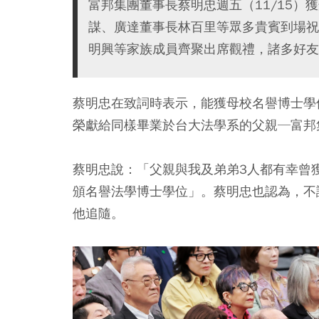
富邦集團董事長蔡明忠週五（11/15
謀、廣達董事長林百里等眾多貴賓到場祝
明興等家族成員齊聚出席觀禮，諸多好友
蔡明忠在致詞時表示，能獲母校名譽博士學
榮獻給同樣畢業於台大法學系的父親─富邦
蔡明忠說：「父親與我及弟弟3人都有幸曾
頒名譽法學博士學位」。蔡明忠也認為，不
他追隨。