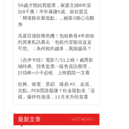
56歲才開始買股票，家庭主婦8年滾
出8千萬！半年暴賺5成、卻在股災
「輝達殺在最低點」...她靠3個心法翻
身
兆基百億財務危機！包租教母4年前收
到房東私訊看出「包租代管龍頭岌岌
可危」：為何租約越多，風險越高？
《吉伊卡哇》電影7/31上映！威秀影
城特典、預售套票…販售資訊整理，
討伐棒+小卡必收、上映戲院一文看
欣興、南電、景碩、臻鼎-KY、金居、
尖點...PCB買誰最賺？杜金龍點名「這
檔」爆炸性強漲，11月末升段首選
最新文章
/ HOT NEWS /