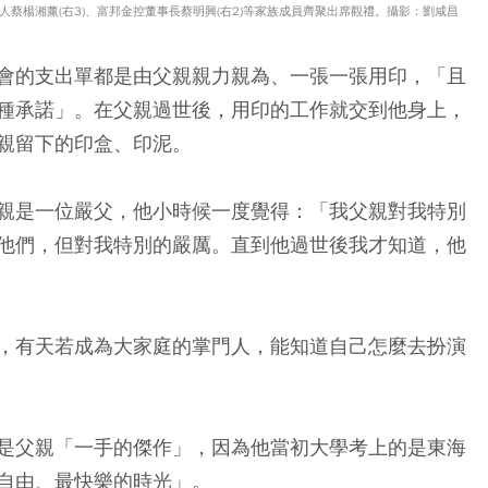
夫人蔡楊湘薰(右3)、富邦金控董事長蔡明興(右2)等家族成員齊聚出席觀禮。攝影：劉咸昌
會的支出單都是由父親親力親為、一張一張用印，「且
種承諾」。在父親過世後，用印的工作就交到他身上，
親留下的印盒、印泥。
親是一位嚴父，他小時候一度覺得：「我父親對我特別
他們，但對我特別的嚴厲。直到他過世後我才知道，他
，有天若成為大家庭的掌門人，能知道自己怎麼去扮演
是父親「一手的傑作」，因為他當初大學考上的是東海
自由、最快樂的時光」。