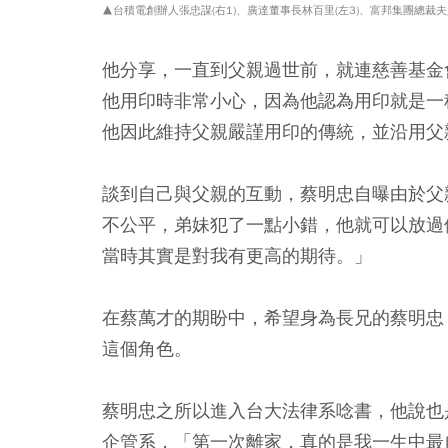
▲
台積電創辦人張忠謀(右1)、廣達董事長林百里(左3)、富邦集團總裁
他分享，一直到父親過世前，就連慈善基金
他用印時非常小心，因為他認為用印就是一
他因此維持父親嚴謹用印的傳統，並沿用父
談到自己與父親的互動，蔡明忠自曝由於父
不公平，弟妹犯了一點小錯，他就可以放過
當時其實是對我有更高的期待。」
在蔡萬才的期盼中，希望身為長兄的蔡明忠
這個角色。
蔡明忠之所以進入台大法律系唸書，他說也
企管系，「第一次離家，真的是我一生中最