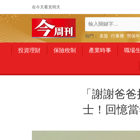
在今天看見明天
熱門：
美股
行事曆
勞保年
投資理財
保險稅制
產業時事
職場
「謝謝爸爸
士！回憶當