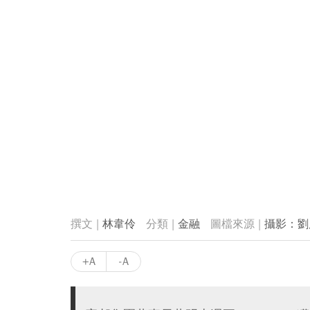
林韋伶
金融
攝影：劉
+A
-A