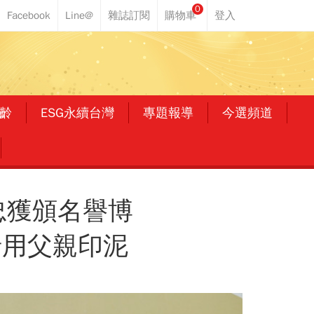
0
齡
ESG永續台灣
專題報導
今選頻道
忠獲頒名譽博
沿用父親印泥