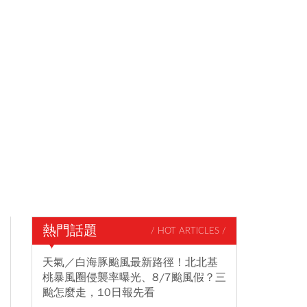
熱門話題
/ HOT ARTICLES /
天氣／白海豚颱風最新路徑！北北基
桃暴風圈侵襲率曝光、8/7颱風假？三
颱怎麼走，10日報先看