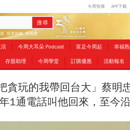
搜尋
資
股票抽籤
房地產
生活
今周大耳朵 Podcast
富足今周起
幸福熟
存股助理
今周學堂
訂購優惠
活動報名
把貪玩的我帶回台大」蔡明
年1通電話叫他回來，至今