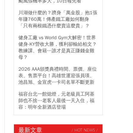
颱風假機率多大，10日報先看
川湖做什麼的？躋身「萬金股」抱1張
年賺760萬！傳產鐵工廠如何翻身
「只有兩根鐵憑什麼賣這麼貴」？
健身工廠 vs World Gym大解密！世界
健身-KY營收大勝，獲利卻輸給柏文？
教練課、會籍…誰才是真正賺錢金雞
母？
2026 AAA頒獎典禮時間、票價、座位
表、售票平台！高雄世運迎張員瑛、
池昌旭、金宣虎…卡司名單不斷更新
福容台北一館熄燈，元老級員工阿基
師也不捨…老客人最後一天入住，福
容：明年全新酒店登場
最新文章
/ HOT NEWS /