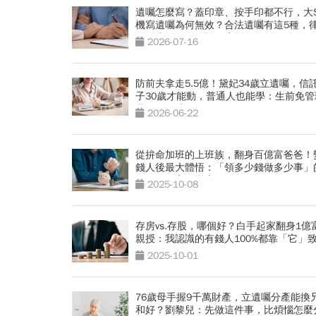
遺囑怎麼寫？蓋印章、按手印都不行，大
機寫遺囑為何無效？合法遺囑有這5種，
師：少一個要件視同廢紙
2026-07-16
防前夫拿走5.5億！黛妃34歲立遺囑，信
子30歲才能動，普通人也能學：生前免管
費，身後才啟動
2026-06-22
從拚命加班的上班族，翻身百億富爸爸！
錢人後最大體悟：「領多少錢做多少事」
維，為何害你變窮？
2025-10-08
存房vs.存股，哪個好？白手起家翻身1億
親授：我認識的有錢人100%都靠「它」
2025-10-01
76歲母手握9千萬財產，立遺囑分產能換
和好？劉黎兒：先做這件事，比煩惱怎麼