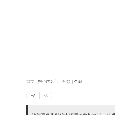
數位內容部
金融
+A
-A