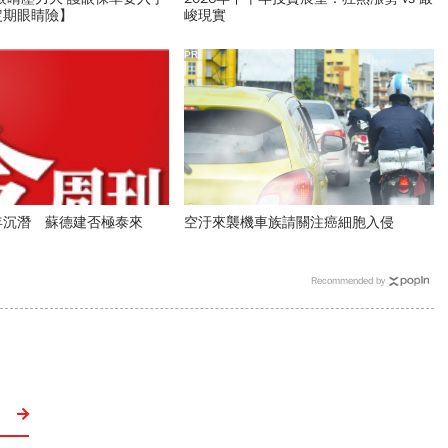
定期眼睛險】
峻現實
PR
年沉潛 蘇德建否極泰來
空汙來襲機車族請關注癌細胞入侵
Recommended by