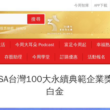
搜尋
股票抽籤
00929
生活
今周大耳朵 Podcast
富足今周起
幸福熟
存股助理
今周學堂
訂購優惠
活動報名
SA台灣100大永續典範企業
白金