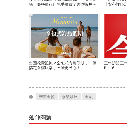
議！哪些銀行已免手續費？數位帳戶、
【安心護眼
薪轉戶、電支帳戶一次看
PR
出國花費難抓？全包式海島假期，一價
三年訴訟三
搞定食宿玩樂，省錢更省心！
P.116
華南金控
永續發展
金融
延伸閱讀