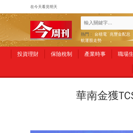
在今天看見明天
熱門：
台積電
兆豐金配息
航運股走勢
投資理財
保險稅制
產業時事
職場
華南金獲TC