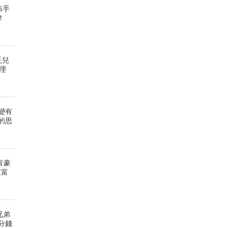
S手
律
託兒
理
變有
的思
富豪
致富
兄弟
分錢