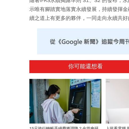
隨著IFRS永續揭露準則 S1、S2 的發
示唯有腳踏實地落實永續發展，持續發揮金
續之道上有更多的夥伴，一同走向永續共好
你可能還想看
PR
15元跨行轉帳手續費將調降？金管會研
上班看電腦 