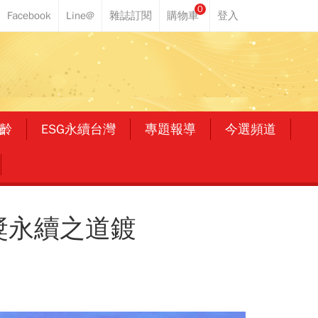
0
齡
ESG永續台灣
專題報導
今選頻道
獎永續之道鍍