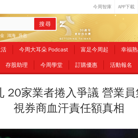
搜尋
金
鴻海
升息
生活
今周大耳朵 Podcast
富足今周起
幸福熟
存股助理
今周學堂
訂購優惠
活動報名
亂 20家業者捲入爭議 營業
視券商血汗責任額真相