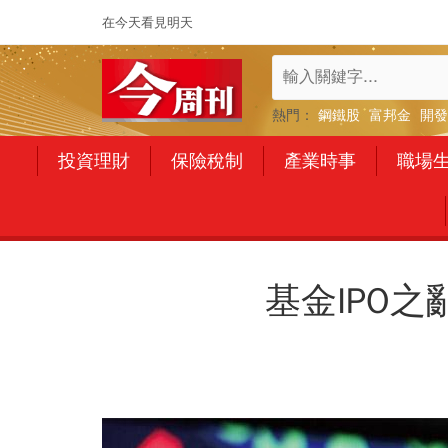
在今天看見明天
熱門：
鋼鐵股
富邦金
開發
投資理財
保險稅制
產業時事
職場
基金IPO之