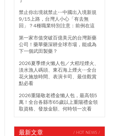
了
禁止你出境就禁止…中國出入境新規
9/15上路，台灣人小心「有去無
回」？4種職業特別注意：前例在這
第一家市值突破百億美元的台灣新藥
公司！藥華藥深耕全球市場，能成為
下一個武田製藥？
2026夏季煙火懶人包／大稻埕煙火、
淡水漁人碼頭、東石海上煙火…全台
花火施放時間、表演卡司、最佳觀賞
點必看
2026重陽敬老禮金懶人包，最高領5
萬！全台各縣市65歲以上重陽禮金領
取資格、發放金額、何時領一次看
最新文章
/ HOT NEWS /