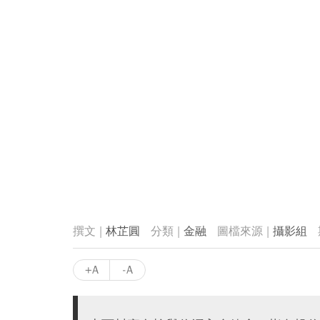
林芷圓
金融
攝影組
+A
-A