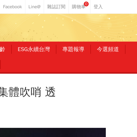
0
齡
ESG永續台灣
專題報導
今選頻道
員集體吹哨 透