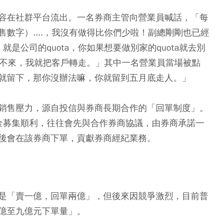
容在社群平台流出。一名券商主管向營業員喊話，「每
數字）....，我沒有做得比你們少啦！副總剛剛也已經
就是公司的quota，你如果想要做別家的quota就去別
都約不來，我就把客戶轉走。」其中一名營業員當場被點
就留下，那你沒辦法嘛，你就留到五月底走人。」
銷售壓力，源自投信與券商長期合作的「回單制度」。
基金募集順利，往往會先與合作券商協議，由券商承諾一
後會在該券商下單，貢獻券商經紀業務。
是「賣一億，回單兩億」，但後來因競爭激烈，目前普
億至九億元下單量」。