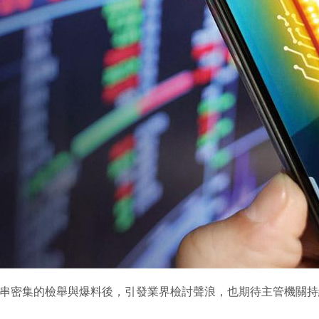
連串密集的檢舉與爆料後，引發業界檢討聲浪，也期待主管機關