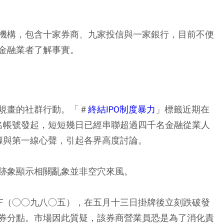
機構，包含十家券商、九家投信與一家銀行，目前不便
金融業者了解事實。
規畫的社群行動。「＃
終結IPO制度暴力
」標籤近期在
，由匿名帳號發起，短短幾日已經串聯超過四千名金融從業人
據與第一線心聲，引起各界高度討論。
跡象顯示相關亂象並非空穴來風。
TF（○○九八○五），在五月十三日掛牌後立刻跌破發
券分點。市場因此質疑，該券商營業員恐是為了消化責