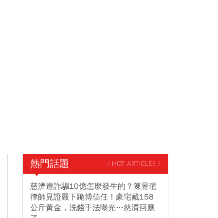
熱門話題
/ HOT ARTICLES /
慈濟遭詐騙10億怎麼發生的？陳昱瑄
律師見證嚴下跪博信任！豪宅藏158
公斤黃金，洗錢手法曝光…慈濟回應