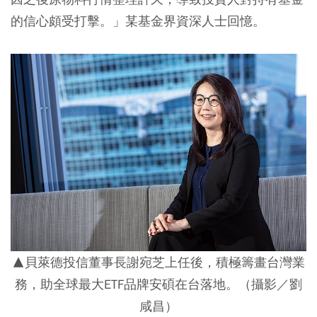
的信心頗受打擊。」某基金界資深人士回憶。
▲貝萊德投信董事長謝宛芝上任後，積極籌畫台灣業
務，助全球最大ETF品牌安碩在台落地。（攝影／劉
咸昌）