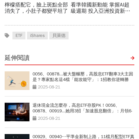
ETF
iShares
貝萊德
延伸閱讀
0056、00878...被大盤輾壓，高股息ETF翻車3大主因
是？專家點名這4檔「能攻能守」：1招教你逆轉勝
2025-08-21
退休現金流怎麼存，高息ETF存股PK！0056、
00878、00919...她用3招「加速股息翻倍」：月領6-
9萬攻略
2025-08-21
00929、00940…平準金新制上路，11檔月配型ETF真