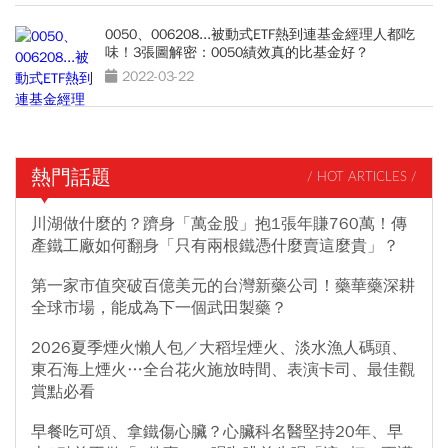
0050、006208...被動式ETF熱到連基金經理人都吃
味！3張圖解密：0050績效真的比基金好？
2022-03-22
熱門話題
/ HOT ARTICLES /
川湖做什麼的？躋身「萬金股」抱1張年賺760萬！傳
產鐵工廠如何翻身「只有兩根鐵憑什麼賣這麼貴」？
第一家市值突破百億美元的台灣新藥公司！藥華藥深耕
全球市場，能成為下一個武田製藥？
2026夏季煙火懶人包／大稻埕煙火、淡水漁人碼頭、
東石海上煙火…全台花火施放時間、表演卡司、最佳觀
賞點必看
早餐吃可頌、拿鐵傷心臟？心臟科名醫堅持20年、早