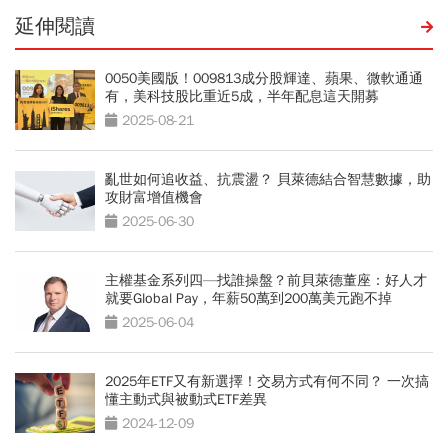
延伸閱讀
0050美國版！009813成分股輝達、蘋果、微軟通通
有，美科技股比重近5成，半年配息這天開募
2025-08-21
亂世如何追收益、抗震盪？ 貝萊德結合智慧數據，助
攻財富增值機會
2025-06-30
主權基金系列四—找誰操盤？前貝萊德董座：好人才
就要Global Pay，年薪50萬到200萬美元跑不掉
2025-06-04
2025年ETF又有新選擇！交易方式有何不同？ 一次搞
懂主動式與被動式ETF差異
2024-12-09