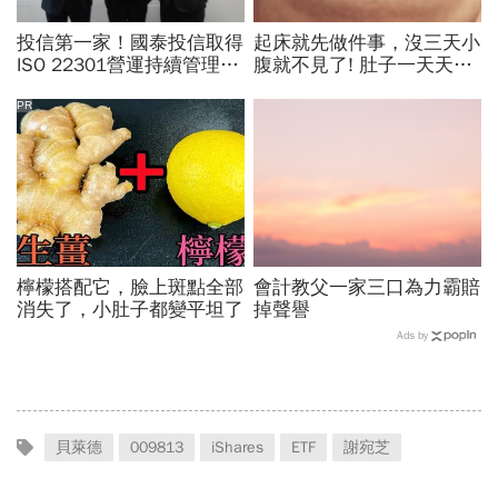
投信第一家！國泰投信取得
起床就先做件事，沒三天小
ISO 22301營運持續管理認
腹就不見了! 肚子一天天變
證
小！
PR
檸檬搭配它，臉上斑點全部
會計教父一家三口為力霸賠
消失了，小肚子都變平坦了
掉聲譽
Ads by
貝萊德
009813
iShares
ETF
謝宛芝