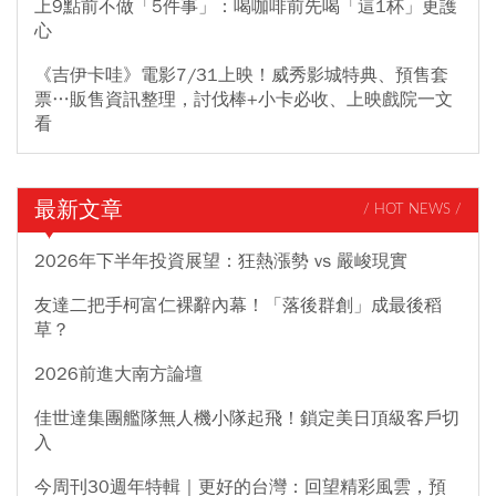
上9點前不做「5件事」：喝咖啡前先喝「這1杯」更護
心
《吉伊卡哇》電影7/31上映！威秀影城特典、預售套
票…販售資訊整理，討伐棒+小卡必收、上映戲院一文
看
最新文章
/ HOT NEWS /
2026年下半年投資展望：狂熱漲勢 vs 嚴峻現實
友達二把手柯富仁裸辭內幕！「落後群創」成最後稻
草？
2026前進大南方論壇
佳世達集團艦隊無人機小隊起飛！鎖定美日頂級客戶切
入
今周刊30週年特輯｜更好的台灣：回望精彩風雲，預