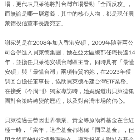
場，更代表貝萊德將對台灣市場發動「全面反攻」。
而無論是哪一層意義，其中的核心人物，都是現任貝
萊德投信董事長謝宛芝。
謝宛芝是在2008年加入香港安碩，2009年隨著兩公
司合併進入貝萊德集團，她在亞太區總部任職長達14
年，並擔任貝萊德安碩台灣區主管。同時具有「最懂
安碩」與「最懂台灣」兩項特質的她，在2023年獲
調回台擔任董事長，協助貝萊德布建台灣ETF業務。
在接受《今周刊》獨家專訪時，她娓娓道出貝萊德集
團對台策略轉變的歷程，以及對台灣市場的信心。
貝萊德過去曾因世界礦業、黃金等原物料基金在台紅
極一時，「當年，這些基金都堪稱『國民基金』，但
因之後原物料行情整理許久，導致投資人對持有基金