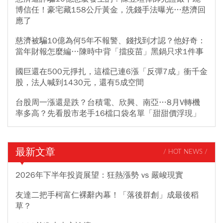
博信任！豪宅藏158公斤黃金，洗錢手法曝光…慈濟回
應了
慈濟被騙10億為何5年不報警、錢找到才認？他好奇：
當年財報怎麼編…陳時中背「擋疫苗」黑鍋只求1件事
國巨還在500元掙扎，這檔已連6漲「反彈7成」衝千金
股，法人喊到1430元，還有5成空間
台股周一漲還是跌？台積電、欣興、南亞…8月V轉機
率多高？先看股市老手16檔口袋名單「甜甜價浮現」
最新文章
/ HOT NEWS /
2026年下半年投資展望：狂熱漲勢 vs 嚴峻現實
友達二把手柯富仁裸辭內幕！「落後群創」成最後稻
草？