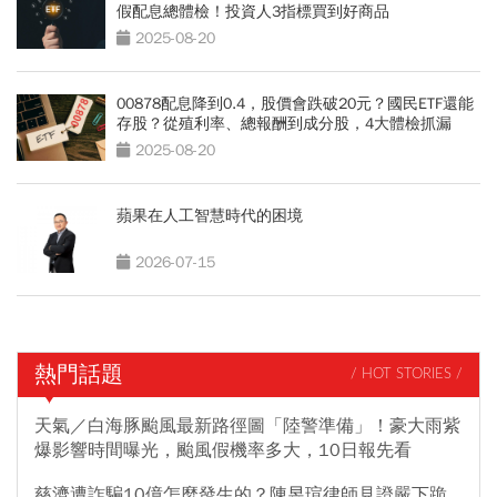
假配息總體檢！投資人3指標買到好商品
2025-08-20
00878配息降到0.4，股價會跌破20元？國民ETF還能
存股？從殖利率、總報酬到成分股，4大體檢抓漏
2025-08-20
蘋果在人工智慧時代的困境
2026-07-15
熱門話題
/ HOT STORIES /
天氣／白海豚颱風最新路徑圖「陸警準備」！豪大雨紫
爆影響時間曝光，颱風假機率多大，10日報先看
慈濟遭詐騙10億怎麼發生的？陳昱瑄律師見證嚴下跪