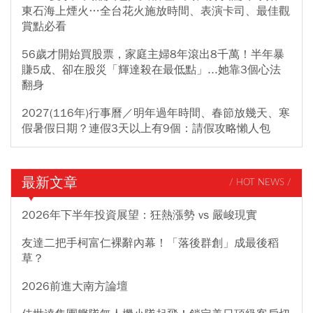
東石海上煙火…全台花火施放時間、表演卡司、最佳觀
賞點必看
56歲才開始買股票，家庭主婦8年滾出8千萬！半年暴
賺5成、卻在股災「輝達殺在最低點」...她靠3個心法
翻身
2027(116年)行事曆／明年過年時間、春節放幾天、寒
假暑假日期？連假3天以上有9個：請假攻略懶人包
最新文章
/ HOT NEWS /
2026年下半年投資展望：狂熱漲勢 vs 嚴峻現實
友達二把手柯富仁裸辭內幕！「落後群創」成最後稻
草？
2026前進大南方論壇