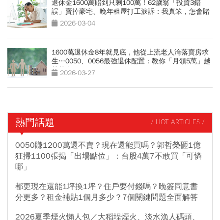
退休金1600萬賠到只剩100萬！62歲翁「投資3錯
誤」賣掉豪宅、晚年租屋打工淚訴：我真笨，怎會賭
這把？
2026-03-04
1600萬退休金8年就見底，他從上流老人淪落賣房求
生…0050、0056最強退休配置：教你「月領5萬」越
花越有錢
2026-03-27
熱門話題
/ HOT ARTICLES /
0050賺1200萬還不賣？現在還能買嗎？郭哲榮砸1億
狂掃1100張揭「出場點位」：台股4萬7不敢買「可憐
哪」
都更現在還能1坪換1坪？住戶要付錢嗎？晚簽同意書
分更多？租金補貼1個月多少？7個關鍵問題全面解答
2026夏季煙火懶人包／大稻埕煙火、淡水漁人碼頭、