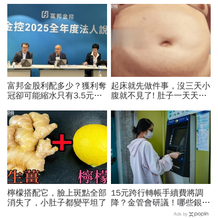
PR
富邦金股利配多少？獲利奪
起床就先做件事，沒三天小
冠卻可能縮水只有3.5元？
腹就不見了! 肚子一天天變
韓蔚廷掛保證：配發率4-5
小！
成承諾不變
PR
檸檬搭配它，臉上斑點全部
15元跨行轉帳手續費將調
消失了，小肚子都變平坦了
降？金管會研議！哪些銀行
已免手續費？數位帳戶、薪
Ads by