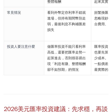
整體報酬
起來其實很
常見情況
看到外幣定存利率不錯就
頻繁換匯、
進場，但持有期間幣別走
忽略現鈔價
弱，最後利息不夠補匯差
台費用、手
損失
投資人要注意什麼
做匯率投資不能只看利率
匯率投資不
高低，還要把匯率走勢一
也要先算每
起算進去，否則很容易出
少成本。很
現「利息有賺、整體報酬
一點價差和
卻不如預期」的情況
最實際的風
2026美元匯率投資建議：先求穩，再談