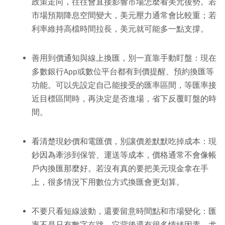
政策走向，往往會直接影響市場怎麼看美元後勢。若
市場預期降息空間變大，美元壓力通常會比較重；若
利率維持高檔時間拉長，美元就可能多一點支撐。
善用到價通知與線上換匯，別一直靠手動盯盤：
現在
多數銀行App或數位平台都有到價提醒、預約換匯等
功能。可以先設定自己能接受的匯率區間，等匯率接
近目標區間時，再決定是否進場，省下反覆盯盤的時
間。
看清楚現鈔價和電匯價，別讓價差默默吃掉成本：
現
鈔因為牽涉到保管、運送等成本，價格通常不會像帳
戶內換匯那麼好。若沒有真的要把美元現金拿在手
上，很多情況下用數位方式換匯會更划算。
不要只看短線波動，還要留意時間點和市場變化：
匯