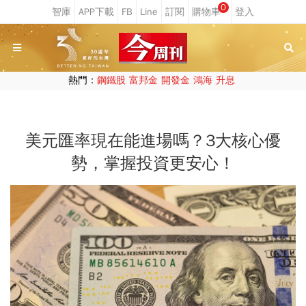
0
熱門：
鋼鐵股
富邦金
開發金
鴻海
升息
美元匯率現在能進場嗎？3大核心優
勢，掌握投資更安心！