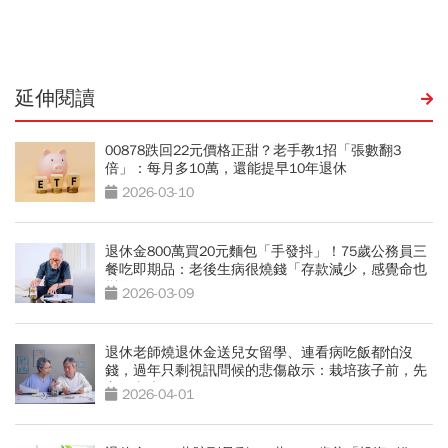
轉戶、電支帳戶一次看
延伸閱讀
00878跌回22元價格正甜？老手教1招「張數翻3
倍」：每月多10萬，還能提早10年退休
2026-03-10
退休金800萬買20元麵包「手發抖」！75歲公務員三
餐吃即期品：老後生病很燒錢「存款減少，感覺命也
變短」
2026-03-09
退休老師燒退休金送兒女留學、連看病吃飯都怕沒
錢，過年只剩視訊問候的悲傷啟示：栽培孩子前，先
守住老本
2026-04-01