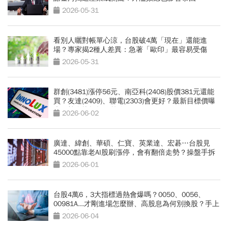
2026-05-31
看別人曬對帳單心涼，台股破4萬「現在」還能進
場？專家揭2種人差異：急著「歐印」最容易受傷
2026-05-31
群創(3481)漲停56元、南亞科(2408)股價381元還能
買？友達(2409)、聯電(2303)會更好？最新目標價曝
光！杜金龍揭操作策略
2026-06-02
廣達、緯創、華碩、仁寶、英業達、宏碁…台股見
45000點靠老AI股刷漲停，會有翻倍走勢？操盤手拆
解
2026-06-01
台股4萬6，3大指標過熱會爆嗎？0050、0056、
00981A...才剛進場怎麼辦、高股息為何別換股？手上
ETF先做4件事
2026-06-04