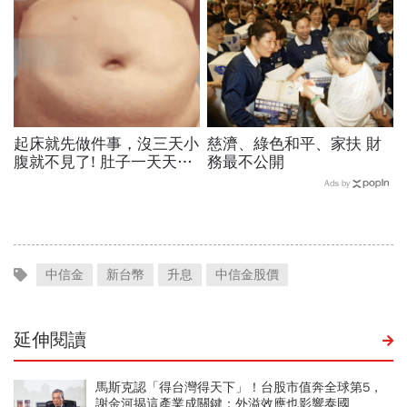
起床就先做件事，沒三天小
慈濟、綠色和平、家扶 財
腹就不見了! 肚子一天天變
務最不公開
小！
Ads by
中信金
新台幣
升息
中信金股價
延伸閱讀
馬斯克認「得台灣得天下」！台股市值奔全球第5，
謝金河揭這產業成關鍵：外溢效應也影響泰國