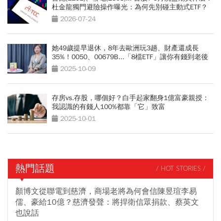
杜金龍獨門避險操作曝光：為何先別碰主動式ETF？
2026-07-24
她49歲提早退休，8年去歐洲玩3趟、財產還成長
35%！0050、00679B...「8檔ETF」讓你有錢到老後
2025-10-09
存房vs.存股，哪個好？白手起家翻身1億富豪親授：
我認識的有錢人100%都靠「它」致富
2025-10-01
熱門話題
/ HOT STORIES /
顏博文從聯電到慈濟，商場老將為何會信陳昱瑄李易
儒、豪給10億？慈濟發聲：將捍衛信眾捐款、蔡英文
也說話