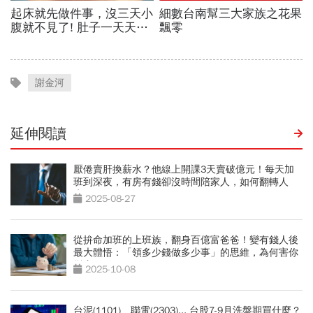
謝金河
延伸閱讀
厭倦賣肝換薪水？他線上開課3天賣破億元！每天加
班到深夜，有房有錢卻沒時間陪家人，如何翻轉人
生？
2025-08-27
從拚命加班的上班族，翻身百億富爸爸！變有錢人後
最大體悟：「領多少錢做多少事」的思維，為何害你
變窮？
2025-10-08
台泥(1101)、聯電(2303)... 台股7-9月洗盤期買什麼？