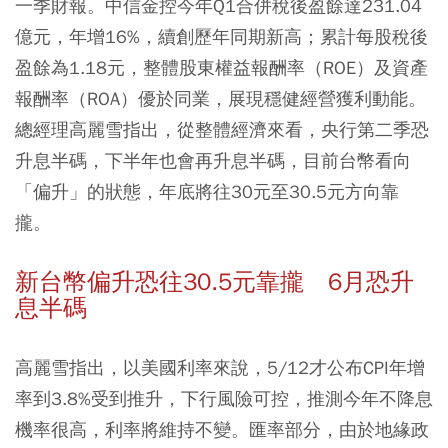
一季財報。中信金控今年Q1合併稅後盈餘達231.04
億元，年增16%，續創歷年同期新高；累計每股稅後
盈餘為1.18元，整體股東權益報酬率（ROE）及資產
報酬率（ROA）優於同業，展現穩健經營獲利動能。
總經理高麗雪指出，從整體經濟來看，央行第二季恐
升息半碼，下半年也會再升息半碼，目前台幣看向
「偏升」的狀態，年底將往30元至30.5元方向靠
攏。
新台幣偏升恐往30.5元靠攏 6月恐升
息半碼
高麗雪指出，以美國利率來說，5/12才公布CPI年增
率到3.8%受到推升，下行風險可控，推測今年不降息
機率很高，利率將維持不變。匯率部分，由於地緣政