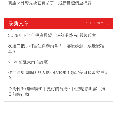
買誰？外資先挑它買超了！最新目標價全揭露
最新文章
/ HOT NEWS /
2026年下半年投資展望：狂熱漲勢 vs 嚴峻現實
友達二把手柯富仁裸辭內幕！「落後群創」成最後稻
草？
2026前進大南方論壇
佳世達集團艦隊無人機小隊起飛！鎖定美日頂級客戶切
入
今周刊30週年特輯｜更好的台灣：回望精彩風雲，預
見前瞻行動