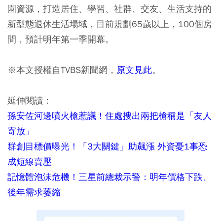
園資源，打造居住、學習、社群、交友、生活支持的
新型態退休生活場域，目前規劃65歲以上，100個房
間，預計明年第一季開幕。
※本文授權自TVBS新聞網，
原文見此
。
延伸閱讀：
孫安佐河邊噴火槍惹議！住處搜出兩把槍稱是「友人
寄放」
群創目標價曝光！「3大關鍵」助飆漲 外資憂1事恐
成短線賣壓
記憶體泡沫危機！三星前總裁示警：明年價格下跌、
後年需求萎縮