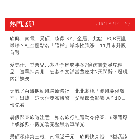
熱門話題
/ HOT ARTICLES /
欣興、南電、景碩、臻鼎-KY、金居、尖點...PCB買誰
最賺？杜金龍點名「這檔」爆炸性強漲，11月末升段
首選
愛馬仕、香奈兒...兆基李建成涉吞7億送前妻滿屋精
品，遭羈押禁見！宏碁李文詳當董座才2天閃辭：發現
內部缺失
天氣／白海豚颱風最新路徑！北北基桃「暴風圈侵襲
率」出爐，這天估發布海警，父親節會影響嗎？10日
報先看
暑假跟團旅遊注意！知名旅行社遭勒令停業、9家遭廢
止或撤照…觀光署完整黑名單曝光
景碩漲停第三根、南電返千元，欣興快亮燈...3檔我該