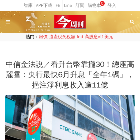
0
熱門：
房價
遺產稅免稅額
fed
高股息etf
美元
中信金法說／看升台幣靠攏30！總座高
麗雪：央行最快6月升息「全年1碼」，
挹注淨利息收入逾11億