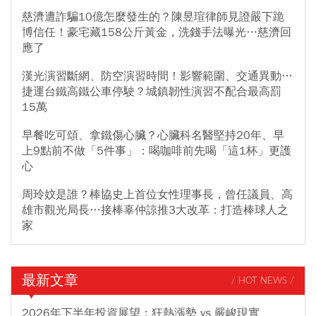
慈濟遭詐騙10億怎麼發生的？陳昱瑄律師見證嚴下跪
博信任！豪宅藏158公斤黃金，洗錢手法曝光…慈濟回
應了
漢光演習斷網、防空演習時間！影響範圍、交通異動…
捷運台鐵高鐵公車停駛？城鎮韌性演習不配合最高罰
15萬
早餐吃可頌、拿鐵傷心臟？心臟科名醫堅持20年、早
上9點前不做「5件事」：喝咖啡前先喝「這1杯」更護
心
周玲妏是誰？棒協史上首位女性理事長，曾任議員、高
雄市觀光局長…接棒辜仲諒推3大改革：打造棒球人之
家
最新文章
/ HOT NEWS /
2026年下半年投資展望：狂熱漲勢 vs 嚴峻現實