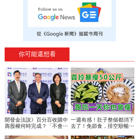
你可能還想看
PR
開發金法說》百分百收購中
一週有感！肚子整個都消下
壽股權何時完成？「不會晚
去了！免節食，排空順暢就
於這時間」
夠
PR