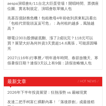
aespa演唱會8/11台北大巨蛋登場！開唱時間、票價座
位圖、實名制規定、演唱會歌單懶人包
兆基百億財務危機！包租教母4年前收到房東私訊看出
「包租代管龍頭岌岌可危」：為何租約越多，風險越
高？
聯電(2303)股價破底翻、漲了2成玩完？118元可以
買？展望大好為何外資3天賣超14.6萬張，可能原因曝
光
2027(116年)行事曆／明年過年時間、春節放幾天、寒
假暑假日期？連假3天以上有9個：請假攻略懶人包
最新文章
/ HOT NEWS /
2026年下半年投資展望：狂熱漲勢 vs 嚴峻現實
友達二把手柯富仁裸辭內幕！「落後群創」成最後稻