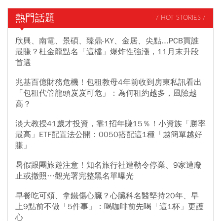
熱門話題
/ HOT STORIES /
欣興、南電、景碩、臻鼎-KY、金居、尖點...PCB買誰
最賺？杜金龍點名「這檔」爆炸性強漲，11月末升段
首選
兆基百億財務危機！包租教母4年前收到房東私訊看出
「包租代管龍頭岌岌可危」：為何租約越多，風險越
高？
淡大教授41歲才投資，靠1招年賺15％！小資族「勝率
最高」ETF配置法公開：0050搭配這1種「越簡單越好
賺」
暑假跟團旅遊注意！知名旅行社遭勒令停業、9家遭廢
止或撤照…觀光署完整黑名單曝光
早餐吃可頌、拿鐵傷心臟？心臟科名醫堅持20年、早
上9點前不做「5件事」：喝咖啡前先喝「這1杯」更護
心