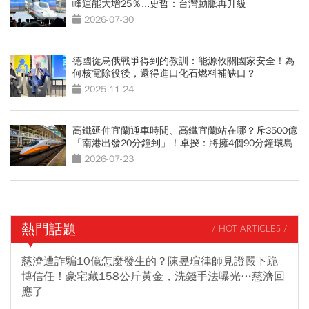
峰運能大增25％...史哲：台灣動脈再升級
2026-07-30
德國從烏俄戰爭得到的教訓：能源攸關國家安全！為
何核電除役後，還得進口化石燃料補缺口？
2025-11-24
高鐵延伸宜蘭通車時間、高鐵宜蘭站在哪？斥3500億
「南港出發20分鐘到」！卓揆：將擁4個90分鐘環島
網
2026-07-23
熱門話題
/ HOT ARTICLES /
慈濟遭詐騙10億怎麼發生的？陳昱瑄律師見證嚴下跪
博信任！豪宅藏158公斤黃金，洗錢手法曝光…慈濟回
應了