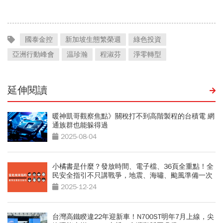
國泰金控
新加坡生態繁榮週
綠色投資
亞洲行動峰會
温珍瀚
程淑芬
淨零轉型
延伸閱讀
暖神凱哥觀察焦點》關稅打不到高階製程的台積電 網
通族群也能躲得過
2025-08-04
小橘書是什麼？發放時間、電子檔、36頁全重點！全
民安全指引不只講戰爭，地震、海嘯、颱風準備一次
看
2025-12-24
台灣高鐵睽違22年迎新車！N700ST明年7月上線，尖