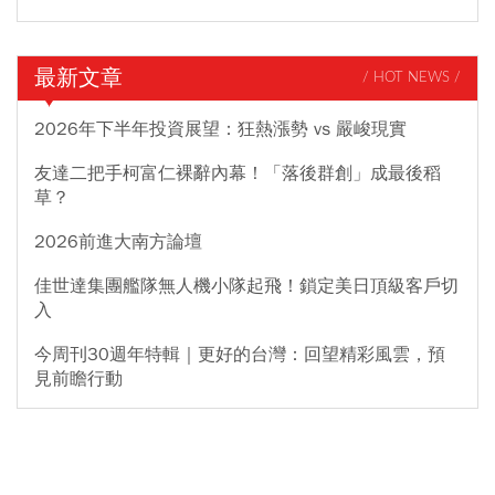
最新文章
/ HOT NEWS /
2026年下半年投資展望：狂熱漲勢 vs 嚴峻現實
友達二把手柯富仁裸辭內幕！「落後群創」成最後稻
草？
2026前進大南方論壇
佳世達集團艦隊無人機小隊起飛！鎖定美日頂級客戶切
入
今周刊30週年特輯｜更好的台灣：回望精彩風雲，預
見前瞻行動