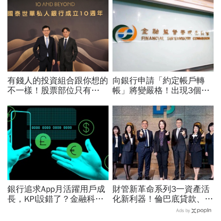
有錢人的投資組合跟你想的
向銀行申請「約定帳戶轉
不一樣！股票部位只有
帳」將變嚴格！出現3個動
25%、基金僅10%...最多錢
作有可能就被擋…金管會近
配置在「這裡」
30條規範出爐
銀行追求App月活躍用戶成
財管新革命系列3一資產活
長，KPI設錯了？金融科技
化新利器！倫巴底貸款、保
下一場革命：好的金融服
單融資增加槓桿靈活
Ads by
務，應該像空氣一樣存在