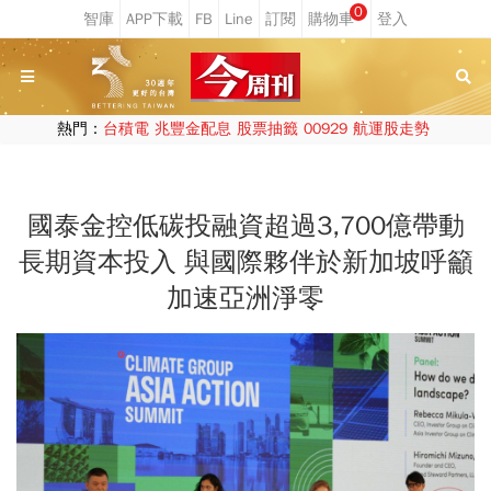
0
熱門：
台積電
兆豐金配息
股票抽籤
00929
航運股走勢
國泰金控低碳投融資超過3,700億帶動
長期資本投入 與國際夥伴於新加坡呼籲
加速亞洲淨零