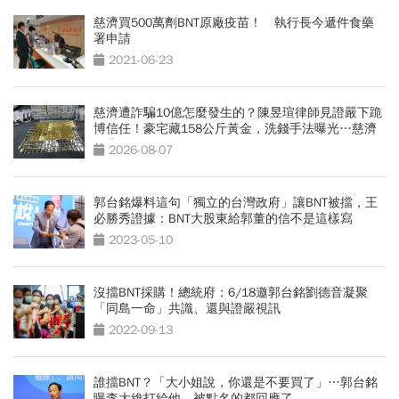
慈濟買500萬劑BNT原廠疫苗！ 執行長今遞件食藥
署申請
2021-06-23
慈濟遭詐騙10億怎麼發生的？陳昱瑄律師見證嚴下跪
博信任！豪宅藏158公斤黃金，洗錢手法曝光…慈濟
回應了
2026-08-07
郭台銘爆料這句「獨立的台灣政府」讓BNT被擋，王
必勝秀證據：BNT大股東給郭董的信不是這樣寫
2023-05-10
沒擋BNT採購！總統府：6/18邀郭台銘劉德音凝聚
「同島一命」共識、還與證嚴視訊
2022-09-13
誰擋BNT？「大小姐說，你還是不要買了」…郭台銘
曝李大維打給他，被點名的都回應了