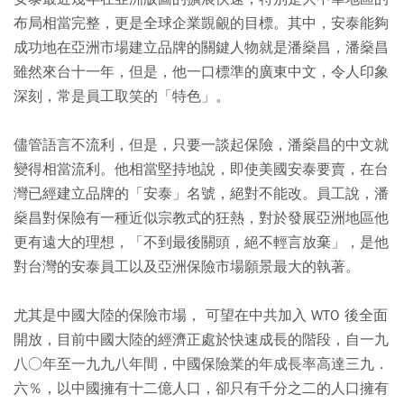
布局相當完整，更是全球企業覬覦的目標。其中，安泰能夠
成功地在亞洲市場建立品牌的關鍵人物就是潘燊昌，潘燊昌
雖然來台十一年，但是，他一口標準的廣東中文，令人印象
深刻，常是員工取笑的「特色」。
儘管語言不流利，但是，只要一談起保險，潘燊昌的中文就
變得相當流利。他相當堅持地說，即使美國安泰要賣，在台
灣已經建立品牌的「安泰」名號，絕對不能改。員工說，潘
燊昌對保險有一種近似宗教式的狂熱，對於發展亞洲地區他
更有遠大的理想，「不到最後關頭，絕不輕言放棄」，是他
對台灣的安泰員工以及亞洲保險市場願景最大的執著。
尤其是中國大陸的保險市場， 可望在中共加入 WTO 後全面
開放，目前中國大陸的經濟正處於快速成長的階段，自一九
八○年至一九九八年間，中國保險業的年成長率高達三九．
六％，以中國擁有十二億人口，卻只有千分之二的人口擁有