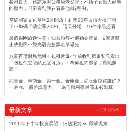
眷村長大，蔡詩萍聊公務員老父親：不給子女出人頭地
的壓力，只要看到我在看書他就很開心
空總國家文化基地8月開放！封閉90年古蹟大樓打開
了…加碼「晴空季2026」這天登場，16件作品必看
暑假跟團旅遊注意！知名旅行社遭勒令停業、9家遭廢
止或撤照…觀光署完整黑名單曝光
兆基百億財務危機！包租教母4年前收到房東私訊看出
「包租代管龍頭岌岌可危」：為何租約越多，風險越
高？
兆豐金、華南金、第一金、合庫金...官股金控買誰好？
一表PK「價差填息力」，為何殖利率最高未必划算
最新文章
/ HOT NEWS /
2026年下半年投資展望：狂熱漲勢 vs 嚴峻現實