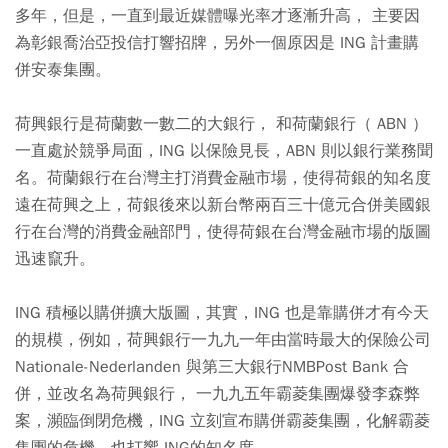
多年，但是，一直到最近媒體曝光率才逐漸升高， 主要因
為彰銀喬治亞投信打響招牌，另外一個原因是 ING 計畫購
併安泰集團。
荷興銀行是荷蘭數一數二的大銀行， 和荷蘭銀行（ ABN ）
一直處於競爭局面，ING 以保險見長，ABN 則以銀行業務聞
名。荷蘭銀行在台灣主打消費金融市場，使得荷銀的知名度
遠在荷興之上，荷銀後來以新台幣兩百三十億元合併美國銀
行在台灣的消費金融部門，使得荷銀在台灣金融市場的版圖
迅速竄升。
ING 積極以購併擴大版圖，其實，ING 也是靠購併才有今天
的規模，例如，荷興銀行一九九一年由當時最大的保險公司
Nationale-Nederlanden 與第三大銀行NMBPost Bank 合
併，並改名為荷興銀行， 一九九五年霸菱集團爆發李森弊
案，瀕臨倒閉危機，ING 立刻宣布購併霸菱集團，化解霸菱