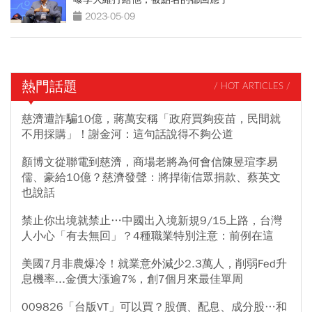
2023-05-09
熱門話題
/ HOT ARTICLES /
慈濟遭詐騙10億，蔣萬安稱「政府買夠疫苗，民間就
不用採購」！謝金河：這句話說得不夠公道
顏博文從聯電到慈濟，商場老將為何會信陳昱瑄李易
儒、豪給10億？慈濟發聲：將捍衛信眾捐款、蔡英文
也說話
禁止你出境就禁止…中國出入境新規9/15上路，台灣
人小心「有去無回」？4種職業特別注意：前例在這
美國7月非農爆冷！就業意外減少2.3萬人，削弱Fed升
息機率...金價大漲逾7%，創7個月來最佳單周
009826「台版VT」可以買？股價、配息、成分股…和