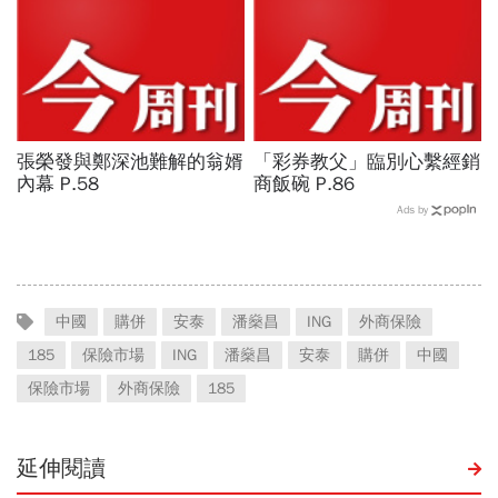
張榮發與鄭深池難解的翁婿
「彩券教父」臨別心繫經銷
內幕 P.58
商飯碗 P.86
Ads by
中國
購併
安泰
潘燊昌
ING
外商保險
185
保險市場
ING
潘燊昌
安泰
購併
中國
保險市場
外商保險
185
延伸閱讀