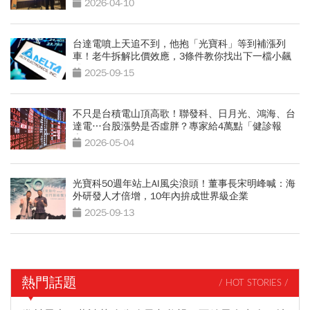
2026-04-10
台達電噴上天追不到，他抱「光寶科」等到補漲列
車！老牛拆解比價效應，3條件教你找出下一檔小飆
股
2025-09-15
不只是台積電山頂高歌！聯發科、日月光、鴻海、台
達電…台股漲勢是否虛胖？專家給4萬點「健診報
告」
2026-05-04
光寶科50週年站上AI風尖浪頭！董事長宋明峰喊：海
外研發人才倍增，10年內拚成世界級企業
2025-09-13
熱門話題
/ HOT STORIES /