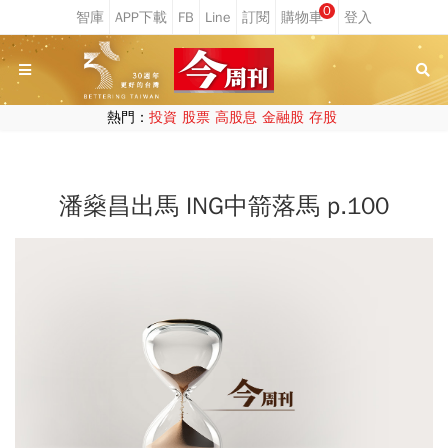
0
熱門：
投資
股票
高股息
金融股
存股
潘燊昌出馬 ING中箭落馬 p.100