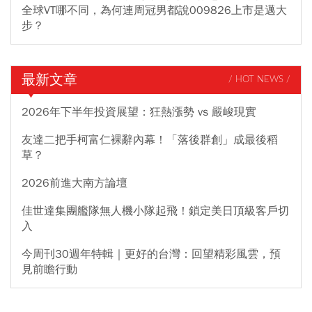
全球VT哪不同，為何連周冠男都說009826上市是邁大
步？
最新文章
/ HOT NEWS /
2026年下半年投資展望：狂熱漲勢 vs 嚴峻現實
友達二把手柯富仁裸辭內幕！「落後群創」成最後稻
草？
2026前進大南方論壇
佳世達集團艦隊無人機小隊起飛！鎖定美日頂級客戶切
入
今周刊30週年特輯｜更好的台灣：回望精彩風雲，預
見前瞻行動