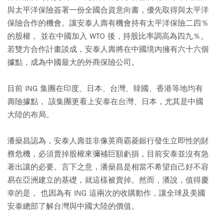
與太平洋保險簽署一份全國合資意向書，優先取得與太平洋
保險合作的機會。讓安泰人壽有機會持有太平洋保險二四％
的股權， 並在中國加入 WTO 後，持股比率調高為四九％。
若雙方合作計畫談成，安泰人壽將在中國境內擁有六十六個
據點，成為中國最大的外商保險公司。
目前 ING 集團在印度、日本、台灣、韓國、香港等地均有
壽險據點， 該集團更看上安泰在台灣、日本，尤其是中國
大陸的布局。
潘燊昌認為，安泰人壽並非像英商霸菱銀行發生立即性的財
務危機，必須賣掉股權來彌補巨額虧損，目前安泰並沒有急
著出讓的必要。言下之意，潘燊昌是相當不希望自己好不容
易在亞洲建立的基礎，就這樣被賣掉。然而，潘說，值得慶
幸的是， 也因為有 ING 這兩次的收購動作，讓全球及美國
安泰總部了解台灣與中國大陸的價值。