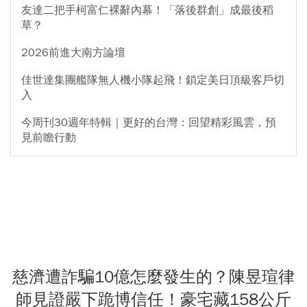
友達二把手柯富仁裸辭內幕！「落後群創」成最後稻
草？
2026前進大南方論壇
佳世達集團艦隊無人機小隊起飛！鎖定美日頂級客戶切
入
今周刊30週年特輯｜更好的台灣：回望精彩風雲，預
見前瞻行動
慈濟遭詐騙10億怎麼發生的？陳昱瑄律
師見證嚴下跪博信任！豪宅藏158公斤