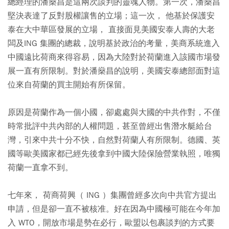
總經理的潘燊昌是這兩次談判的靈魂人物。第一次，潘燊昌
堅決表達了反對股權讓售的立場；這一次， 他基於保護安
泰在大中華區發展的立場， 直接面見美國安泰人壽的大老
闆及ING 集團的總裁，說明基於政治的考量，美商系統進入
中國遠比荷商來得容易，因為大陸對於荷蘭進入該國市場發
展一直有所限制。對於潘燊昌的說明，美國安泰總部面對這
位來自荷蘭的買主開始有所保留。
原因是荷蘭作為一個小國，卻處處與大國的中共作對，不僅
時常批評中共內部的人權問題，甚至曾經出售潛水艇給台
灣，引來中共十分不快，自然對荷蘭人有所限制。德國、英
國等歐美國家都已經先後拿到中國大陸保險營業執照，唯獨
荷蘭一直拿不到。
七年來， 荷商荷興（ ING ）集團曾經多次向中共官方提出
申請，但是卻一直不被核准。好在因為中國極可能在今年加
入 WTO，開放市場是勢在必行，歐盟以包裹談判的方式要