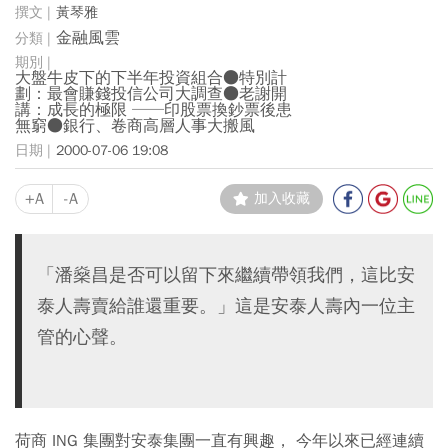
黃琴雅
金融風雲
大盤牛皮下的下半年投資組合●特別計
劃：最會賺錢投信公司大調查●老謝開
講：成長的極限 ──印股票換鈔票後患
無窮●銀行、卷商高層人事大搬風
2000-07-06 19:08
+A
-A
加入收藏
「潘燊昌是否可以留下來繼續帶領我們，這比安
泰人壽賣給誰還重要。」這是安泰人壽內一位主
管的心聲。
荷商 ING 集團對安泰集團一直有興趣， 今年以來已經連續