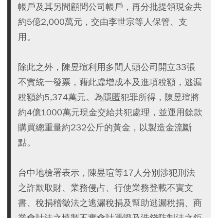
帳戶及其另間顧問公司帳戶，再分批提領現金共
約5億2,000萬元，交由李世宗等人保管、支
用。
除此之外，陳昱瑄利用多間人頭公司開立33張
不實統一發票，藉此虛增成本及進項稅額，逃漏
稅額約5,374萬元。為隱匿犯罪所得，陳昱瑄將
約4億1000萬元現金交給共犯處理，並運用餘款
購買總重量約232公斤的黃金，以製造金流斷
點。
台中地檢署表示，陳昱瑄等17人分別涉犯刑法
之詐欺取財、業務侵占、行使業務登載不實文
書、稅捐稽徵法之逃漏稅捐及幫助逃漏稅捐、商
業會計法之填製不實會計憑證及洗錢防制法之鉅