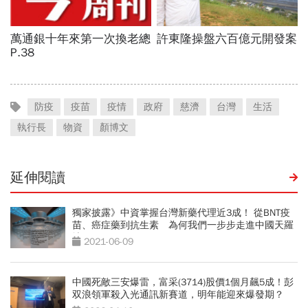
防疫
疫苗
疫情
政府
慈濟
台灣
生活
執行長
物資
顏博文
延伸閱讀
獨家披露》中資掌握台灣新藥代理近3成！ 從BNT疫
苗、癌症藥到抗生素 為何我們一步步走進中國天羅
地網？
2021-06-09
中國死敵三安爆雷，富采(3714)股價1個月飆5成！彭
双浪領軍殺入光通訊新賽道，明年能迎來爆發期？