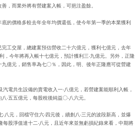
改善，而業外將有營建案入帳，可挹注盈餘。
年底的價格多較去年全年均價還低，使今年第一季的本業獲利
已完工交屋，總建案預估營收二十六億元，獲利七億元，去年
獲利，今年將再入帳十七億元，預計獲利三‧九億元。另外，正隆
十九億元，銷售率為七○％，因此，明、後年正隆應可從營建
及汽電共生設備的賣電收入一‧八億元，若營建案能順利入帳，
八‧五五億元，每股稅後純益○‧八六元。
七‧八元，回檔守住六‧四元後，續創八‧三元的波段新高，並爆
隆每股淨值達十二‧八元，且近年來並無虧損紀錄來看，中期將