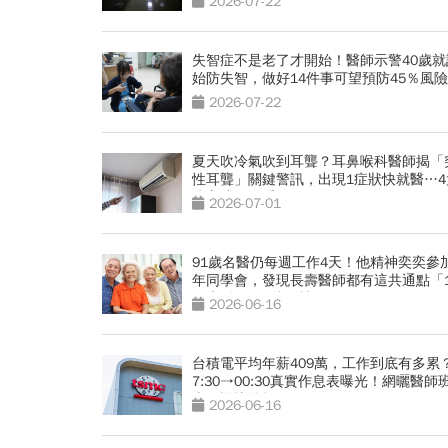
2026-07-22
失智症不是老了才開始！醫師示警40歲就
始防失智，做好14件事可望預防45％風險
2026-07-22
夏天吹冷氣吹到耳聾？耳鼻喉科醫師揭「
性耳聾」關鍵警訊，出現1症狀快就醫…4
防方式一次看
2026-07-01
91歲名醫仍每週工作4天！他精神奕奕參加
年同學會，發現長壽醫師都有這共通點「1
健康活到100歲秘訣」
2026-06-16
台積電平均年薪409萬，工作到底有多累
7:30→00:30真實作息表曝光！網曬醫師
表：誰比較操？
2026-06-16