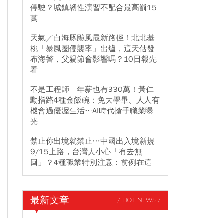
停駛？城鎮韌性演習不配合最高罰15
萬
天氣／白海豚颱風最新路徑！北北基
桃「暴風圈侵襲率」出爐，這天估發
布海警，父親節會影響嗎？10日報先
看
不是工程師，年薪也有330萬！黃仁
勳指路4種金飯碗：免大學畢、人人有
機會過優渥生活…AI時代搶手職業曝
光
禁止你出境就禁止…中國出入境新規
9/15上路，台灣人小心「有去無
回」？4種職業特別注意：前例在這
最新文章
/ HOT NEWS /