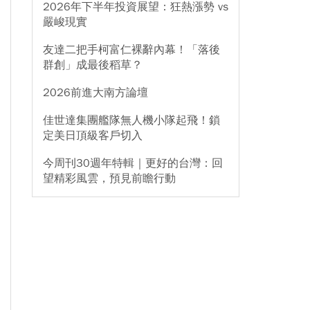
2026年下半年投資展望：狂熱漲勢 vs
嚴峻現實
友達二把手柯富仁裸辭內幕！「落後
群創」成最後稻草？
2026前進大南方論壇
佳世達集團艦隊無人機小隊起飛！鎖
定美日頂級客戶切入
今周刊30週年特輯｜更好的台灣：回
望精彩風雲，預見前瞻行動