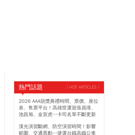
熱門話題
/ HOT ARTICLES /
2026 AAA頒獎典禮時間、票價、座位
表、售票平台！高雄世運迎張員瑛、
池昌旭、金宣虎…卡司名單不斷更新
漢光演習斷網、防空演習時間！影響
範圍、交通異動…捷運台鐵高鐵公車