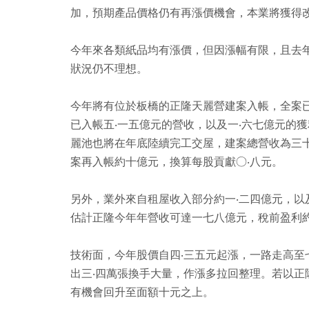
加，預期產品價格仍有再漲價機會，本業將獲得
今年來各類紙品均有漲價，但因漲幅有限，且去
狀況仍不理想。
今年將有位於板橋的正隆天麗營建案入帳，全案
已入帳五‧一五億元的營收，以及一‧六七億元的
麗池也將在年底陸續完工交屋，建案總營收為三
案再入帳約十億元，換算每股貢獻○‧八元。
另外，業外來自租屋收入部分約一‧二四億元，以
估計正隆今年年營收可達一七八億元，稅前盈利約
技術面，今年股價自四‧三五元起漲，一路走高至
出三‧四萬張換手大量，作漲多拉回整理。若以正
有機會回升至面額十元之上。