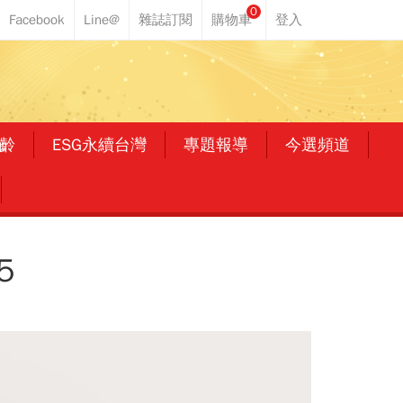
0
齡
ESG永續台灣
專題報導
今選頻道
5