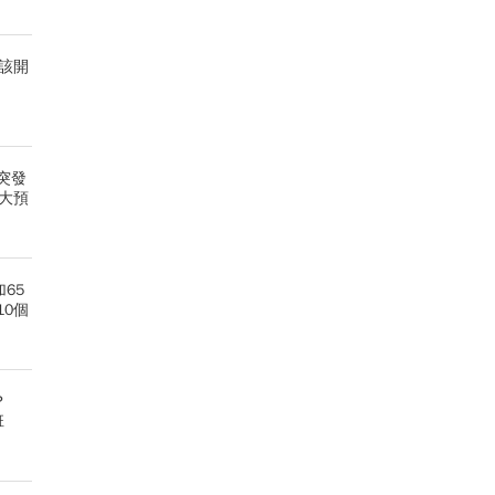
該開
突發
大預
65
0個
？
班