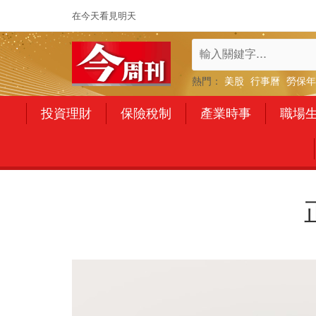
在今天看見明天
熱門：
美股
行事曆
勞保年
投資理財
保險稅制
產業時事
職場