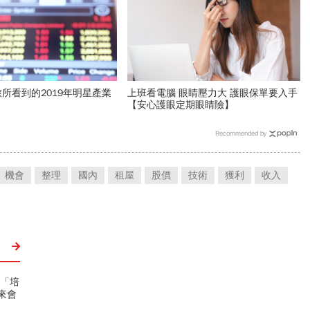
所看到的2019年明星產業
上班看電腦 眼睛壓力大 護眼保單要入手
【安心護眼定期眼睛險】
Recommended by
機會
整理
國內
租屋
股價
技術
獲利
收入
喊「培
來會