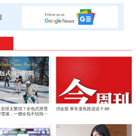
己安排太繁瑣？全包式滑雪
消金股 寒冬漫長路迢迢 P.88
即雪場，一價全包不怕預算
PR