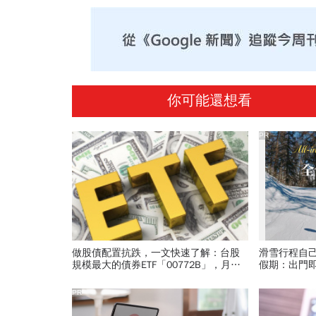
你可能還想看
PR
做股債配置抗跌，一文快速了解：台股
滑雪行程自
規模最大的債券ETF「00772B」，月配
假期：出門
息免手續費的小撇步
爆表！
PR