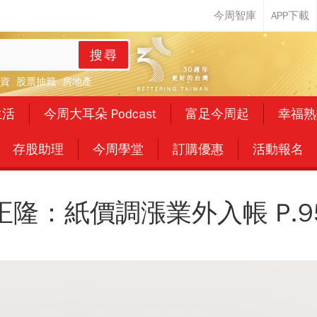
搜尋
資
股票抽籤
房地產
生活
今周大耳朵 Podcast
富足今周起
幸福熟
存股助理
今周學堂
訂購優惠
活動報名
正隆：紙價調漲業外入帳 P.9