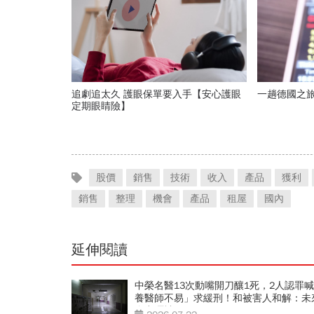
追劇追太久 護眼保單要入手【安心護眼
一趟德國之旅
定期眼睛險】
股價
銷售
技術
收入
產品
獲利
銷售
整理
機會
產品
租屋
國內
延伸閱讀
中榮名醫13次動嘴開刀釀1死，2人認罪
養醫師不易」求緩刑！和被害人和解：未
全力彌補