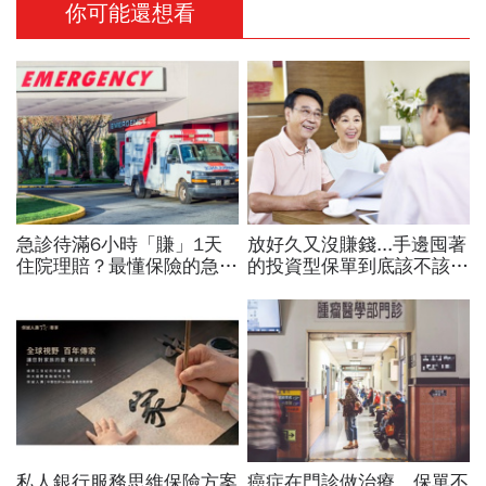
你可能還想看
急診待滿6小時「賺」1天
放好久又沒賺錢...手邊囤著
住院理賠？最懂保險的急診
的投資型保單到底該不該贖
醫師：申請保險理賠，診斷
回？理財達人教你：1張圖
書該注意哪些事
判斷保單去留
私人銀行服務思維保險方案
癌症在門診做治療，保單不