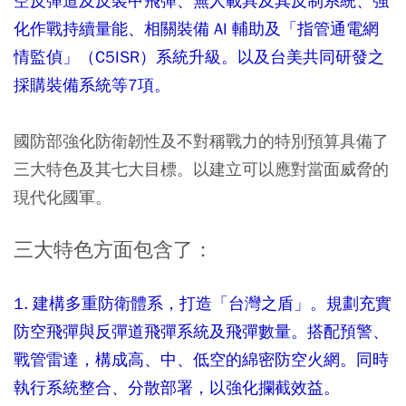
空反彈道及反裝甲飛彈、無人載具及其反制系統、強
化作戰持續量能、相關裝備 AI 輔助及「指管通電網
情監偵」（C5ISR）系統升級。以及台美共同研發之
採購裝備系統等7項。
國防部強化防衛韌性及不對稱戰力的特別預算具備了
三大特色及其七大目標。以建立可以應對當面威脅的
現代化國軍。
三大特色方面包含了：
1. 建構多重防衛體系，打造「台灣之盾」。規劃充實
防空飛彈與反彈道飛彈系統及飛彈數量。搭配預警、
戰管雷達，構成高、中、低空的綿密防空火網。同時
執行系統整合、分散部署，以強化攔截效益。