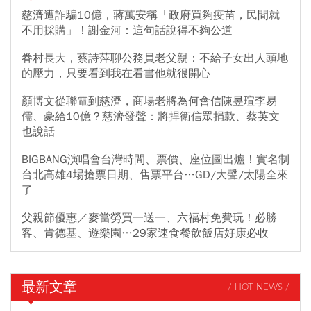
慈濟遭詐騙10億，蔣萬安稱「政府買夠疫苗，民間就
不用採購」！謝金河：這句話說得不夠公道
眷村長大，蔡詩萍聊公務員老父親：不給子女出人頭地
的壓力，只要看到我在看書他就很開心
顏博文從聯電到慈濟，商場老將為何會信陳昱瑄李易
儒、豪給10億？慈濟發聲：將捍衛信眾捐款、蔡英文
也說話
BIGBANG演唱會台灣時間、票價、座位圖出爐！實名制
台北高雄4場搶票日期、售票平台…GD/大聲/太陽全來
了
父親節優惠／麥當勞買一送一、六福村免費玩！必勝
客、肯德基、遊樂園…29家速食餐飲飯店好康必收
最新文章
/ HOT NEWS /