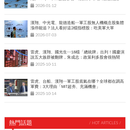
2026-01-12
漢翔、中光電、龍德造船…軍工股無人機概念股集體
漲停能追？法人看好這2檔指標股：吃美軍大單
2026-07-03
雷虎、漢翔、國光生⋯18檔「總統牌」出列！國慶演
說五大族群被翻牌，朱成志：政策利多股會很熱鬧
2025-10-11
雷虎、台船、漢翔…軍工股底氣在哪？全球都在調高
軍費：3大理由「MIT超夯、充滿機會」
2025-10-14
熱門話題
/ HOT ARTICLES /