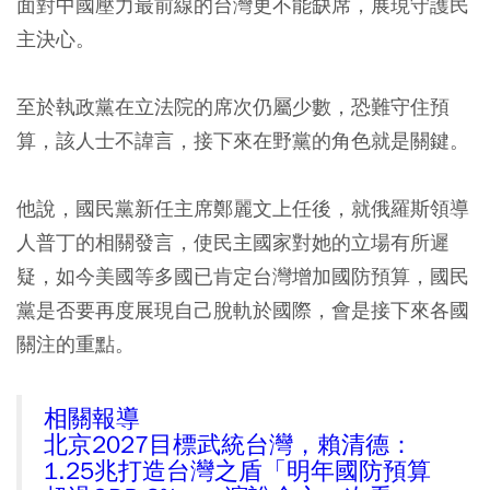
面對中國壓力最前線的台灣更不能缺席，展現守護民
主決心。
至於執政黨在立法院的席次仍屬少數，恐難守住預
算，該人士不諱言，接下來在野黨的角色就是關鍵。
他說，國民黨新任主席鄭麗文上任後，就俄羅斯領導
人普丁的相關發言，使民主國家對她的立場有所遲
疑，如今美國等多國已肯定台灣增加國防預算，國民
黨是否要再度展現自己脫軌於國際，會是接下來各國
關注的重點。
相關報導
北京2027目標武統台灣，賴清德：
1.25兆打造台灣之盾「明年國防預算