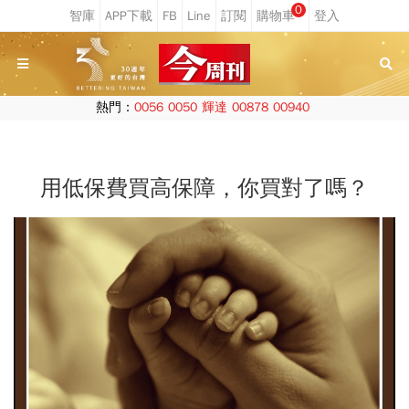
0
熱門：
0056
0050
輝達
00878
00940
用低保費買高保障，你買對了嗎？