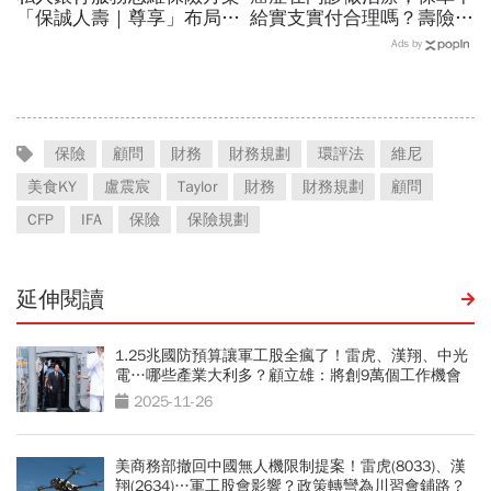
「保誠人壽｜尊享」布局高
給實支實付合理嗎？壽險公
資產家族保障藍圖
會拒絕批註通融理賠！不少
Ads by
爭議集中「這兩家壽險」
保險
顧問
財務
財務規劃
環評法
維尼
美食KY
盧震宸
Taylor
財務
財務規劃
顧問
CFP
IFA
保險
保險規劃
延伸閱讀
1.25兆國防預算讓軍工股全瘋了！雷虎、漢翔、中光
電…哪些產業大利多？顧立雄：將創9萬個工作機會
2025-11-26
美商務部撤回中國無人機限制提案！雷虎(8033)、漢
翔(2634)…軍工股會影響？政策轉彎為川習會鋪路？