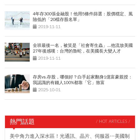
4年存300張金融股！他用5條件篩選：股價穩定、風
險低的「20檔存股名單」
2019-11-11
全班最後一名，被笑是「社會寄生蟲」...他流放美國
27年後感嘆：台灣的魯蛇，在美國長大變人才
2019-11-11
存房vs.存股，哪個好？白手起家翻身1億富豪親授：
我認識的有錢人100%都靠「它」致富
2025-10-01
熱門話題
/ HOT ARTICLES /
美中角力進入深水區！光通訊、晶片、伺服器…美國制