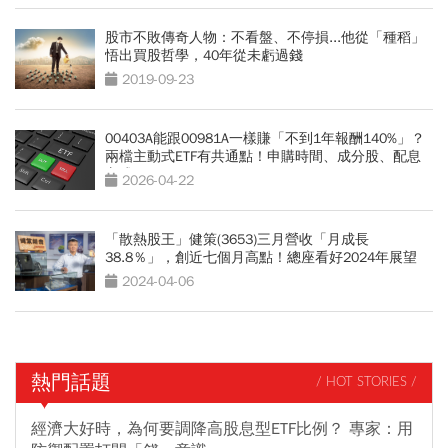
股市不敗傳奇人物：不看盤、不停損...他從「種稻」
悟出買股哲學，40年從未虧過錢
2019-09-23
00403A能跟00981A一樣賺「不到1年報酬140%」？
兩檔主動式ETF有共通點！申購時間、成分股、配息
方式
2026-04-22
「散熱股王」健策(3653)三月營收「月成長
38.8％」，創近七個月高點！總座看好2024年展望
2024-04-06
熱門話題
/ HOT STORIES /
經濟大好時，為何要調降高股息型ETF比例？ 專家：用