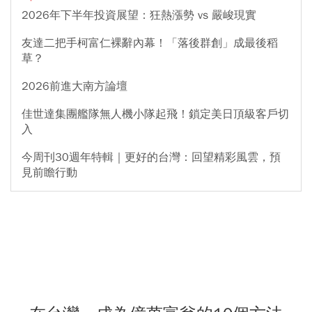
2026年下半年投資展望：狂熱漲勢 vs 嚴峻現實
友達二把手柯富仁裸辭內幕！「落後群創」成最後稻
草？
2026前進大南方論壇
佳世達集團艦隊無人機小隊起飛！鎖定美日頂級客戶切
入
今周刊30週年特輯｜更好的台灣：回望精彩風雲，預
見前瞻行動