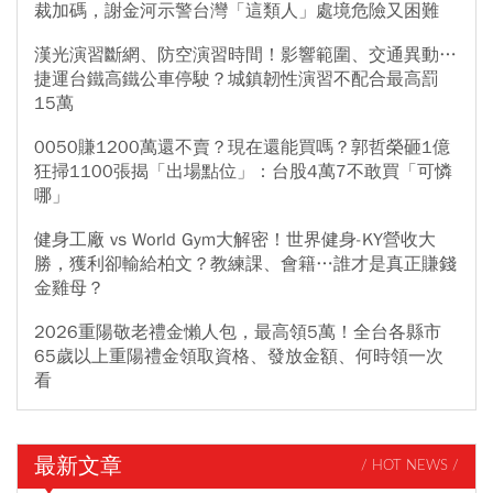
裁加碼，謝金河示警台灣「這類人」處境危險又困難
漢光演習斷網、防空演習時間！影響範圍、交通異動…
捷運台鐵高鐵公車停駛？城鎮韌性演習不配合最高罰
15萬
0050賺1200萬還不賣？現在還能買嗎？郭哲榮砸1億
狂掃1100張揭「出場點位」：台股4萬7不敢買「可憐
哪」
健身工廠 vs World Gym大解密！世界健身-KY營收大
勝，獲利卻輸給柏文？教練課、會籍…誰才是真正賺錢
金雞母？
2026重陽敬老禮金懶人包，最高領5萬！全台各縣市
65歲以上重陽禮金領取資格、發放金額、何時領一次
看
最新文章
/ HOT NEWS /