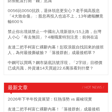
防禦配置打開「錢」意識
0056比0050抗跌，退休領息更安心？老手揭高股息
「4大致命傷」：股息再投入也追不上，13年總報酬竟
輸600％
禁止你出境就禁止…中國出入境新規9/15上路，台灣
人小心「有去無回」？4種職業特別注意：前例在這
友達二把手柯富仁裸辭內幕！彭双浪親自找回來的接班
人，為何最後撕破臉？「落後群創」成最後稻草？
中鋼可以買嗎？鋼市築底訊號浮現，「2字頭」目標價
已成共識，外資連14天買超22.6萬張看到什麼？
最新文章
/ HOT NEWS /
2026年下半年投資展望：狂熱漲勢 vs 嚴峻現實
友達二把手柯富仁裸辭內幕！「落後群創」成最後稻