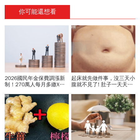
你可能還想看
PR
2026國民年金保費調漲新
起床就先做件事，沒三天小
制！270萬人每月多繳X
腹就不見了! 肚子一天天變
元，試算公式、津貼金額、
小！
費率對照表…不繳費會怎
PR
樣？