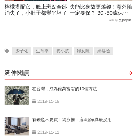
檸檬搭配它，臉上斑點全部
失能比身故更燒錢！意外險
消失了，小肚子都變平坦了
一定要保？ 30~50歲保險
這樣規畫，CP值最高
Ads by
少子化
生育率
養小孩
婦女險
婦嬰險
延伸閱讀
在台灣，成為億萬富翁的10個方法
2019-11-18
有錢也不要買！網淚推：這4種家具最沒用
2019-11-11