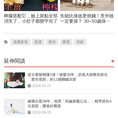
億萬富翁
投資
股市
樂透
高薪
延伸閱讀
從台股狠狠賺1億！操盤30年，抄底大師教你抓住
「股市底部」的11個關鍵訊號
2019-10-21
縱橫台股36年，他用「烏龜操盤心法」：精準抓住4
次底部，賺進好幾億
2019-09-25