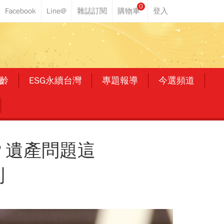
0
齡
ESG永續台灣
專題報導
今選頻道
？遺產問題這
到