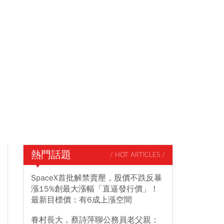
熱門話題
/ HOT ARTICLES /
SpaceX首批解禁賣壓，股價不跌反暴
漲15%創最大漲幅「直逼發行價」！
最新目標價：有6成上漲空間
眷村長大，蔡詩萍聊公務員老父親：