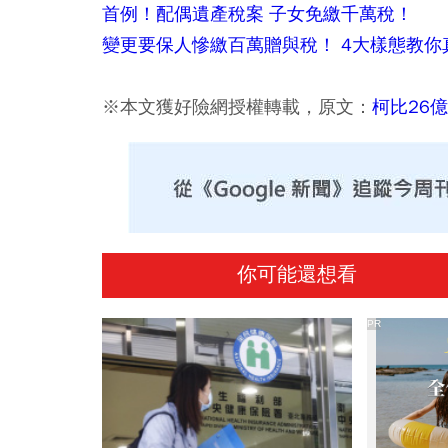
首例！配偶遺產稅案 子女免繳千萬稅！
變更要保人慘繳百萬贈與稅！ 4大樣態教你
※本文獲好險網授權轉載，原文：
柯比26
你可能還想看
PR