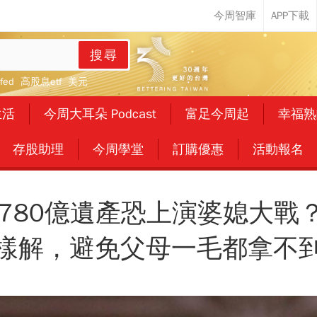
搜尋
fed
高股息etf
美元
生活
今周大耳朵 Podcast
富足今周起
幸福熟
存股助理
今周學堂
訂購優惠
活動報名
世，780億遺產恐上演婆媳大戰
樣解，避免父母一毛都拿不