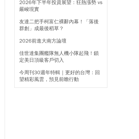
2026年下半年投資展望：狂熱漲勢 vs
嚴峻現實
友達二把手柯富仁裸辭內幕！「落後
群創」成最後稻草？
2026前進大南方論壇
佳世達集團艦隊無人機小隊起飛！鎖
定美日頂級客戶切入
今周刊30週年特輯｜更好的台灣：回
望精彩風雲，預見前瞻行動