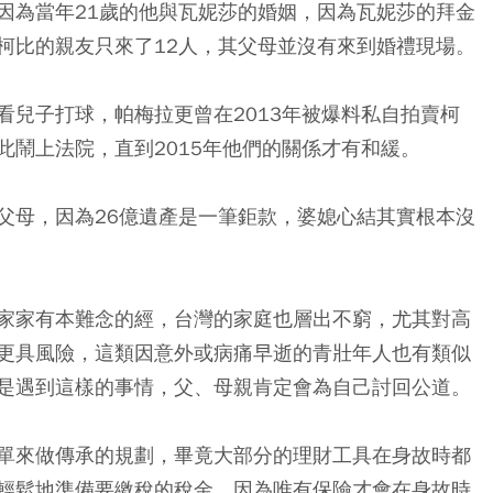
因為當年21歲的他與瓦妮莎的婚姻，因為瓦妮莎的拜金
柯比的親友只來了12人，其父母並沒有來到婚禮現場。
看兒子打球，帕梅拉更曾在2013年被爆料私自拍賣柯
此鬧上法院，直到2015年他們的關係才有和緩。
父母，因為26億遺產是一筆鉅款，婆媳心結其實根本沒
家家有本難念的經，台灣的家庭也層出不窮，尤其對高
更具風險，這類因意外或病痛早逝的青壯年人也有類似
是遇到這樣的事情，父、母親肯定會為自己討回公道。
單來做傳承的規劃，畢竟大部分的理財工具在身故時都
輕鬆地準備要繳稅的稅金，因為唯有保險才會在身故時