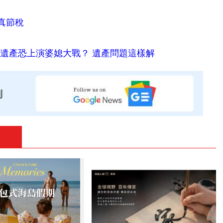
真節稅
億遺產恐上演婆媳大戰？ 遺產問題這樣解