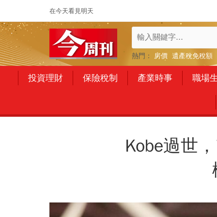
在今天看見明天
熱門：
房價
遺產稅免稅額
投資理財
保險稅制
產業時事
職場
Kobe過