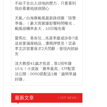
不給子女出人頭地的壓力，只要看到
我在看書他就很開心
天氣／白海豚颱風最新路徑圖「陸警
準備」！豪大雨紫爆影響時間曝光，
颱風假機率多大，10日報先看
愛馬仕、香奈兒...兆基李建成涉吞7億
送前妻滿屋精品，遭羈押禁見！宏碁
李文詳當董座才2天閃辭：發現內部缺
失
淡大教授41歲才投資，靠1招年賺
15％！小資族「勝率最高」ETF配置
法公開：0050搭配這1種「越簡單越
好賺」
最新文章
/ HOT NEWS /