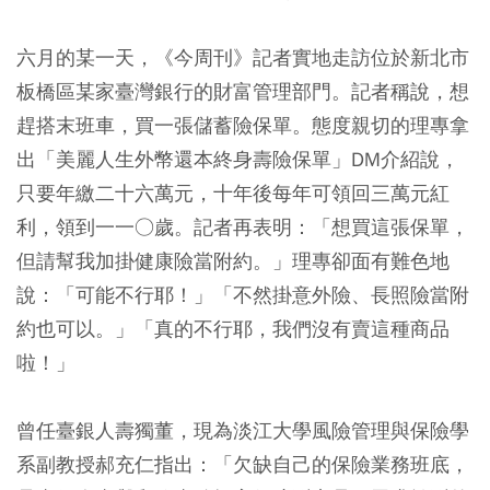
六月的某一天，《今周刊》記者實地走訪位於新北市
板橋區某家臺灣銀行的財富管理部門。記者稱說，想
趕搭末班車，買一張儲蓄險保單。態度親切的理專拿
出「美麗人生外幣還本終身壽險保單」DM介紹說，
只要年繳二十六萬元，十年後每年可領回三萬元紅
利，領到一一○歲。記者再表明：「想買這張保單，
但請幫我加掛健康險當附約。」理專卻面有難色地
說：「可能不行耶！」「不然掛意外險、長照險當附
約也可以。」「真的不行耶，我們沒有賣這種商品
啦！」
曾任臺銀人壽獨董，現為淡江大學風險管理與保險學
系副教授郝充仁指出：「欠缺自己的保險業務班底，