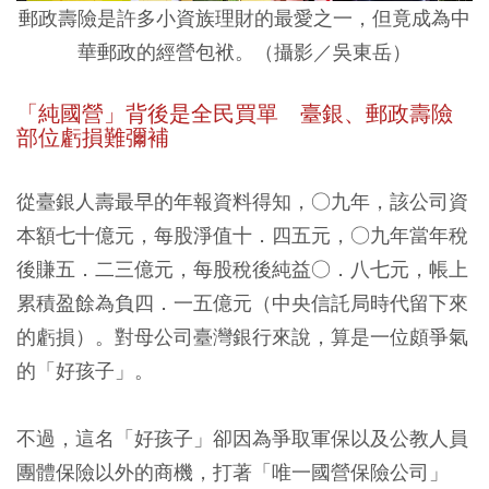
郵政壽險是許多小資族理財的最愛之一，但竟成為中
華郵政的經營包袱。（攝影／吳東岳）
「純國營」背後是全民買單 臺銀、郵政壽險
部位虧損難彌補
從臺銀人壽最早的年報資料得知，○九年，該公司資
本額七十億元，每股淨值十．四五元，○九年當年稅
後賺五．二三億元，每股稅後純益○．八七元，帳上
累積盈餘為負四．一五億元（中央信託局時代留下來
的虧損）。對母公司臺灣銀行來說，算是一位頗爭氣
的「好孩子」。
不過，這名「好孩子」卻因為爭取軍保以及公教人員
團體保險以外的商機，打著「唯一國營保險公司」