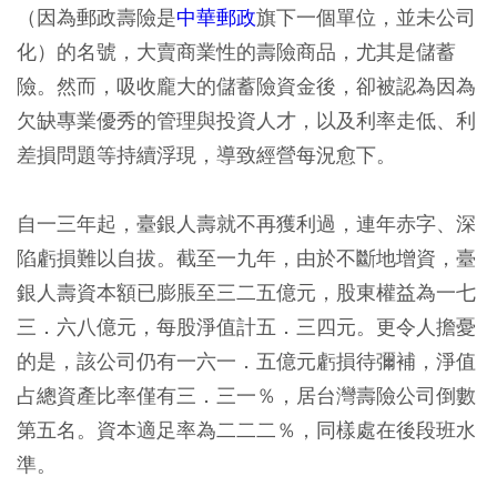
（因為郵政壽險是
中華郵政
旗下一個單位，並未公司
化）的名號，大賣商業性的壽險商品，尤其是儲蓄
險。然而，吸收龐大的儲蓄險資金後，卻被認為因為
欠缺專業優秀的管理與投資人才，以及利率走低、利
差損問題等持續浮現，導致經營每況愈下。
自一三年起，臺銀人壽就不再獲利過，連年赤字、深
陷虧損難以自拔。截至一九年，由於不斷地增資，臺
銀人壽資本額已膨脹至三二五億元，股東權益為一七
三．六八億元，每股淨值計五．三四元。更令人擔憂
的是，該公司仍有一六一．五億元虧損待彌補，淨值
占總資產比率僅有三．三一％，居台灣壽險公司倒數
第五名。資本適足率為二二二％，同樣處在後段班水
準。