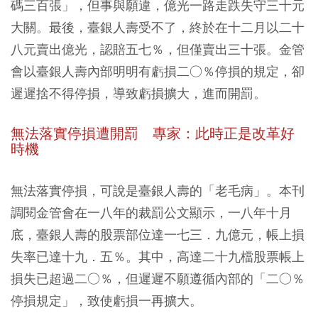
碼三百張」，但事與願違，億光一路走跌失守三十元
大關。最後，臺銀人壽受不了，終於在十二月以二十
八元賣出億光，認賠五七％，但僅賣出三十張。金管
會以臺銀人壽內部明明有虧損二○％停損的規定，卻
遲遲捨不得停損，導致虧損擴大，進而開罰。
無法落實停損遭開罰 專家：此時正是改革好
時機
無法落實停損，可說是臺銀人壽的「老毛病」。本刊
調閱金管會在一八年的裁罰公文顯示，一八年十月
底，臺銀人壽的股票部位達一七三．九億元，帳上損
失率已達十九．五％。其中，高達二十九檔股票帳上
損失已超過二○％，但遲遲不願遵循內部的「二○％
停損規定」，致使虧損一再擴大。