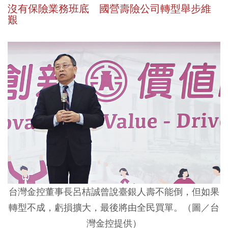
沒有保險業務班底 國營壽險公司轉型舉步維
艱
台灣金控董事長呂桔誠曾說臺銀人壽不能倒，但如果
轉型不成，虧損擴大，最後將由全民買單。（圖／台
灣金控提供）