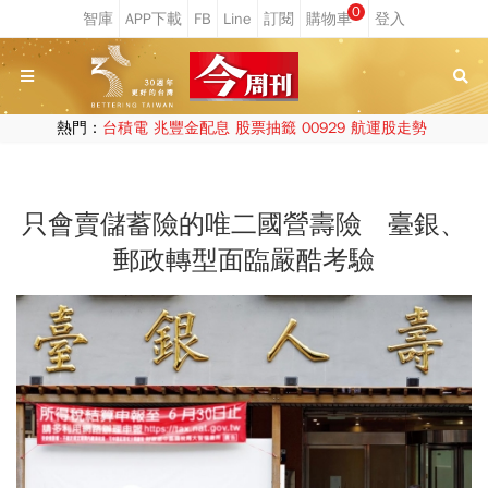
0
熱門：
台積電
兆豐金配息
股票抽籤
00929
航運股走勢
只會賣儲蓄險的唯二國營壽險 臺銀、
郵政轉型面臨嚴酷考驗