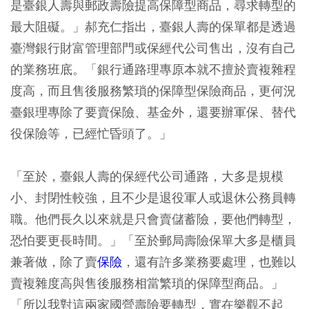
是臺銀人壽與郵政壽險提高保障型商品，尋求轉型的
最大阻礙。」郝充仁指出，臺銀人壽的保單都是透過
臺灣銀行財富管理部門或保經代公司售出，沒有自己
的業務班底。「銀行通路理專原本就不擅於賣複雜程
度高，而且售後服務繁瑣的保障型保險商品，更何況
臺銀理專除了要賣保險、基金外，還要辦軍保、替代
役保險等，已經忙昏頭了。」
「至於，臺銀人壽的保經代公司通路，大多是規模
小、封閉性較強，且不少是退役軍人或退休公務員轉
職。他們長久以來就是只會賣儲蓄險，要他們轉型，
恐怕要更長時間。」「至於郵局壽險保單大多是櫃員
兼著做，除了賣
保險
，還有許多業務要處理，也難以
賣複雜度高與售後服務相當繁瑣的保障型商品。」
「所以我對這兩家國營壽險要轉型，實在樂觀不起