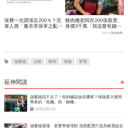
保費一次調漲近200％？宏
豬肉攤老闆存200張股票、
泰人壽「薰衣草保單之亂」
身價3千萬「我這麼有錢，
金管會2原則擋下
幹嘛買保險」...1句話讓他
Ads by
破防了，買50萬醫療險
儲蓄險
台銀
郵局
保險
管理
延伸閱讀
儲蓄險回不去了！你的錢該放在哪裡？保險業大變局
帶來的「危機」與「轉機」
2020-06-23
儲蓄險退場 更要學會理財 混搭配置打造高耐震組合