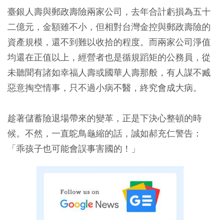
臺銀人壽與郵政壽險兩家公司，去年合計虧損為五十
二億元，金額雖不小，但相對台灣金控與郵政壽險的
資產規模，還不到難以收拾的程度。而兩家公司淨值
均還在正值以上，經營者也是循規蹈矩的公務員，從
未聽聞有諸如幸福人壽或國華人壽那般，有人謀不臧
惡意掏空情事，只不過小病不醫，終究會成大病。
趁著儲蓄險退場帶來的變革，正是下決心整頓的時
候。不然，一直鴕鳥龜縮的話，誠如郝充仁警告：
「乖孩子也可能會誤事害國的！」