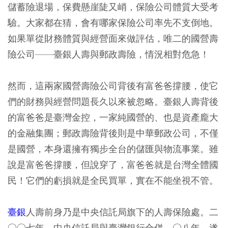
儲蓄險退場，保費懸崖陡又峭，保險公司體質大受考
驗。大家都在猜，會有哪家保險公司率先不支倒地。
如果單從財務體質與經營面來做評估，唯二的國營壽
險公司——臺銀人壽與郵政壽險，情況相對危急！
然而，這兩家國營壽險公司背後有富爸爸撐腰，使它
們的財務與經營問題長久以來被忽略。臺銀人壽背後
的富爸爸是臺灣金控，一家純國營的、也是資產龐大
的金融集團；郵政壽險背後則是中華郵政公司，不僅
是國營，本身還擁有獨步全台的儲匯與物流事業。雖
說是富爸爸撐腰，但說穿了，富爸爸就是台灣全體國
民！它們的虧損就是全民買單，實在不能坐視不管。
臺銀
人壽前身乃是中央信託局旗下的人壽保險處。二
○○七年，中央信託局與臺灣銀行合併，○八年，遂