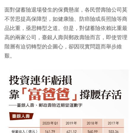
面對儲蓄險退場發生的保費懸崖，各民營壽險公司莫
不苦思提高保障型，如健康險、防癌險或長照險等商
品比重，亟思轉型之道。但是，對儲蓄險依賴比重最
高的兩家公司，臺銀人壽與郵政壽險而言，即使管理
階層有迫切轉型的企圖心，卻因現實問題而舉步維
艱。