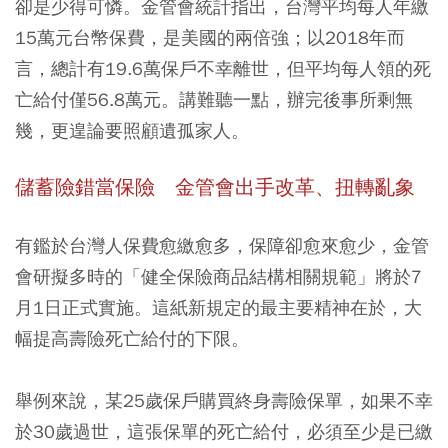
卻是少得可憐。金管會統計指出，台灣平均每人年繳
15萬元台幣保費，是美國的兩倍強；以2018年而
言，總計有19.6萬保戶不幸離世，但平均每人領的死
亡給付僅56.8萬元。講難聽一點，辦完後事所剩無
幾，更遑論要照顧遺孤家人。
儲蓄險錯當保險 金管會出手改革、扭轉亂象
有鑑於台灣人保費愈繳愈多，保障卻愈來愈少，金管
會研擬多時的「健全保險商品結構相關規範」將於7
月1日正式實施。這紙新規定的最主要精神在於，大
幅提高壽險死亡給付的下限。
舉例來說，某25歲保戶購買終身壽險保單，如果不幸
於30歲過世，這張保單的死亡給付，必須至少是已繳