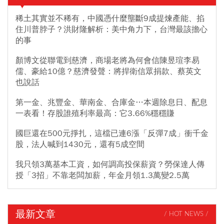
稀土其實並不稀有，中國憑什麼壟斷9成提煉產能、掐
住川普脖子？洪財隆解析：美中角力下，台灣最該擔心
的事
顏博文從聯電到慈濟，商場老將為何會信陳昱瑄李易
儒、豪給10億？慈濟發聲：將捍衛信眾捐款、蔡英文
也說話
第一金、兆豐金、華南金、合庫金…本週除息日、配息
一表看！存股誰殖利率最高：它3.66%穩穩賺
國巨還在500元掙扎，這檔已連6漲「反彈7成」衝千金
股，法人喊到1430元，還有5成空間
我只領3萬基本工資，如何調高投保薪資？勞保達人傳
授「3招」不靠老闆加薪，年金月領1.3萬變2.5萬
最新文章
/ HOT NEWS /