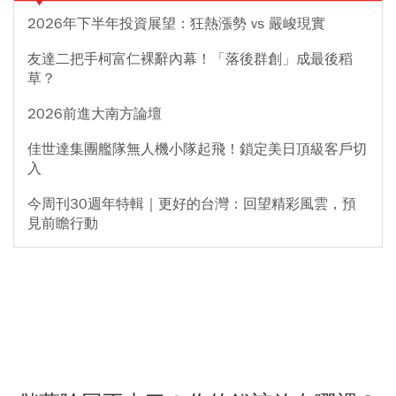
2026年下半年投資展望：狂熱漲勢 vs 嚴峻現實
友達二把手柯富仁裸辭內幕！「落後群創」成最後稻
草？
2026前進大南方論壇
佳世達集團艦隊無人機小隊起飛！鎖定美日頂級客戶切
入
今周刊30週年特輯｜更好的台灣：回望精彩風雲，預
見前瞻行動