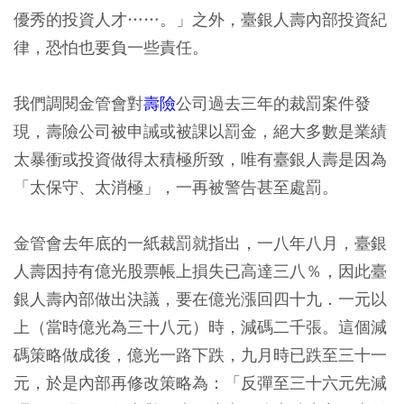
優秀的投資人才……。」之外，臺銀人壽內部投資紀
律，恐怕也要負一些責任。
我們調閱金管會對
壽險
公司過去三年的裁罰案件發
現，壽險公司被申誡或被課以罰金，絕大多數是業績
太暴衝或投資做得太積極所致，唯有臺銀人壽是因為
「太保守、太消極」，一再被警告甚至處罰。
金管會去年底的一紙裁罰就指出，一八年八月，臺銀
人壽因持有億光股票帳上損失已高達三八％，因此臺
銀人壽內部做出決議，要在億光漲回四十九．一元以
上（當時億光為三十八元）時，減碼二千張。這個減
碼策略做成後，億光一路下跌，九月時已跌至三十一
元，於是內部再修改策略為：「反彈至三十六元先減