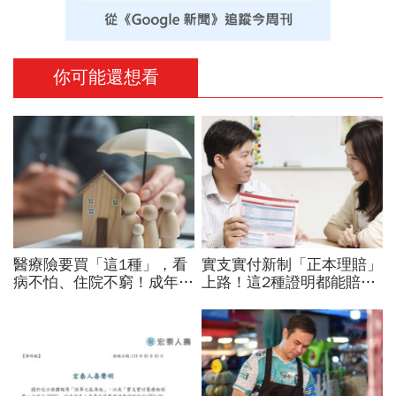
你可能還想看
醫療險要買「這1種」，看
實支實付新制「正本理賠」
病不怕、住院不窮！成年人
上路！這2種證明都能賠…
最該保的4種保險：用最低
舊保單溯往？住院醫療和意
保費鎖住80%風險「省錢配
外險能同時請？5重點必看
置法」