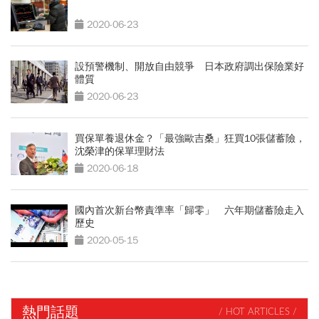
2020-06-23
設預警機制、開放自由競爭 日本政府調出保險業好
體質
2020-06-23
買保單養退休金？「最強歐吉桑」狂買10張儲蓄險，
沈榮津的保單理財法
2020-06-18
國內首次新台幣責準率「歸零」 六年期儲蓄險走入
歷史
2020-05-15
熱門話題
/ HOT ARTICLES /