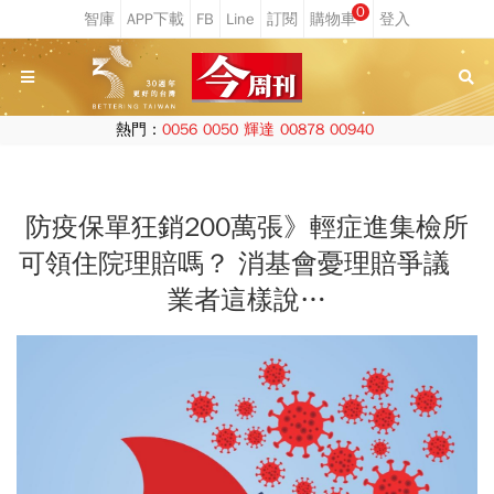
0
熱門：
0056
0050
輝達
00878
00940
防疫保單狂銷200萬張》輕症進集檢所
可領住院理賠嗎？ 消基會憂理賠爭議
業者這樣說…