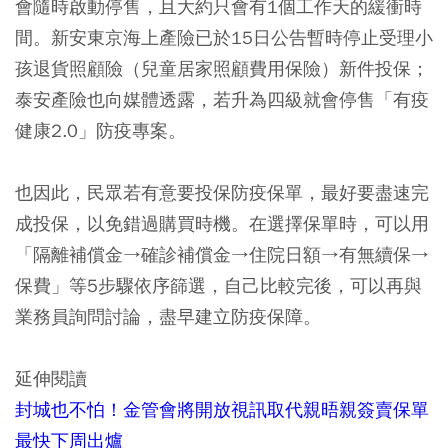
會隨時啟動停售，且大約只會有1個工作天的緩衝時
間。新安東京海上產險已於15日公告暫時停止受理小
孩退貨照顧險（兒童居家照顧費用保險）新件投保；
泰安產險也向媒體透露，若升為四級就會停售「有疫
健康2.0」防疫專案。
也因此，民眾若有意要投保防疫保單，最好要盡速完
成投保，以免錯過購買時機。在選擇保單時，可以用
「隔離補償金→確診補償金→住院日額→有無續保→
保費」等5步驟依序篩選，自己比較完後，可以再與
業務員詢問討論，盡早建立防疫保障。
延伸閱讀
封城也不怕！金管會將開放視訊取代親晤親簽賣保單
最快下周出爐