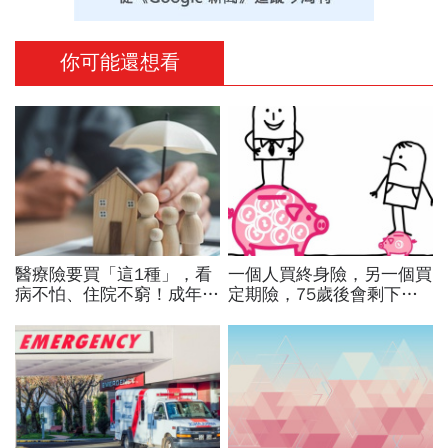
你可能還想看
醫療險要買「這1種」，看
一個人買終身險，另一個買
病不怕、住院不窮！成年人
定期險，75歲後會剩下什
最該保的4種保險：用最低
麼？5個理由，為什麼你不
保費鎖住80%風險「省錢配
該買「終身險」
置法」