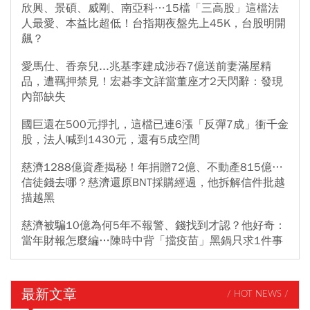
欣興、景碩、威剛、南亞科…15檔「三高股」這檔法
人最愛、本益比超低！台指期夜盤先上45K，台股明開
飆？
愛馬仕、香奈兒...兆基李建成涉吞7億送前妻滿屋精
品，遭羈押禁見！宏碁李文詳當董座才2天閃辭：發現
內部缺失
國巨還在500元掙扎，這檔已連6漲「反彈7成」衝千金
股，法人喊到1430元，還有5成空間
慈濟1288億資產揭秘！年捐贈72億、不動產815億…
信徒錢去哪？慈濟還原BNT採購經過，他拆解信件批越
描越黑
慈濟被騙10億為何5年不報警、錢找到才認？他好奇：
當年財報怎麼編…陳時中背「擋疫苗」黑鍋只求1件事
最新文章
/ HOT NEWS /