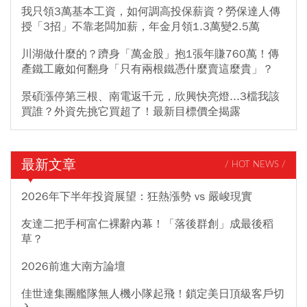
我只領3萬基本工資，如何調高投保薪資？勞保達人傳
授「3招」不靠老闆加薪，年金月領1.3萬變2.5萬
川湖做什麼的？躋身「萬金股」抱1張年賺760萬！傳
產鐵工廠如何翻身「只有兩根鐵憑什麼賣這麼貴」？
景碩漲停第三根、南電返千元，欣興快亮燈...3檔我該
買誰？外資先挑它買超了！最新目標價全揭露
最新文章
/ HOT NEWS /
2026年下半年投資展望：狂熱漲勢 vs 嚴峻現實
友達二把手柯富仁裸辭內幕！「落後群創」成最後稻
草？
2026前進大南方論壇
佳世達集團艦隊無人機小隊起飛！鎖定美日頂級客戶切