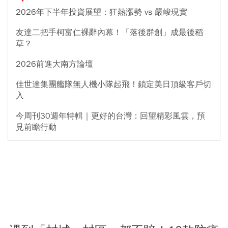
2026年下半年投資展望：狂熱漲勢 vs 嚴峻現實
友達二把手柯富仁裸辭內幕！「落後群創」成最後稻
草？
2026前進大南方論壇
佳世達集團艦隊無人機小隊起飛！鎖定美日頂級客戶切
入
今周刊30週年特輯｜更好的台灣：回望精彩風雲，預
見前瞻行動