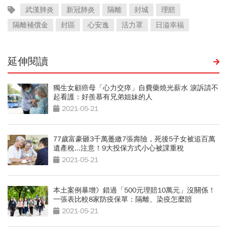
武漢肺炎
新冠肺炎
隔離
封城
理賠
隔離補償金
封區
心安逸
活力罩
日溢幸福
延伸閱讀
獨生女顧癌母「心力交瘁」自費藥燒光薪水 淚訴請不
起看護：好羨慕有兄弟姐妹的人
2021-05-21
77歲富豪砸3千萬躉繳7張壽險，死後5子女被追百萬
遺產稅...注意！9大投保方式小心被課重稅
2021-05-21
本土案例暴增》錯過「500元理賠10萬元」沒關係！
一張表比較8家防疫保單：隔離、染疫怎麼賠
2021-05-21