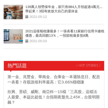
139萬人領勞保年金，卻只有884人月領超過4萬元...
學起來！3招有效放大自己的退休金
2021-05-12
2021這樣報稅賺最多！一張表看11家銀行信用卡繳稅
優惠，最高回饋13％，一招節稅最多抵8萬
2021-05-03
熱門話題
/ HOT STORIES /
第一金、兆豐金、華南金、合庫金…本週除息日、配息
一表看！存股誰殖利率最高：它3.66%穩穩賺
欣興、景碩、威剛、南亞科…15檔「三高股」這檔法
人最愛、本益比超低！台指期夜盤先上45K，台股明開
飆？