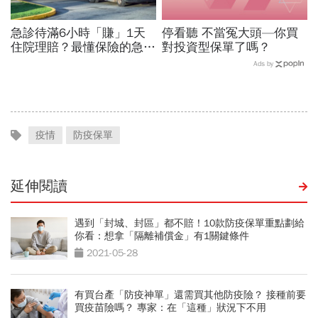
急診待滿6小時「賺」1天
停看聽 不當冤大頭—你買
住院理賠？最懂保險的急診
對投資型保單了嗎？
醫師：申請保險理賠，診斷
Ads by
書該注意哪些事
疫情
防疫保單
延伸閱讀
遇到「封城、封區」都不賠！10款防疫保單重點劃給
你看：想拿「隔離補償金」有1關鍵條件
2021-05-28
有買台產「防疫神單」還需買其他防疫險？ 接種前要
買疫苗險嗎？ 專家：在「這種」狀況下不用